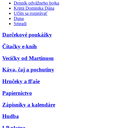
Denník odvážneho bojka
Krimi Dominika Dána
Učím sa rozprávať
Duna
Smradi
Darčekové poukážky
Čítačky e-kníh
Vecičky od Martinusu
Káva, čaj a pochutiny
Hrnčeky a fľaše
Papiernictvo
Zápisníky a kalendáre
Hudba
LP platne