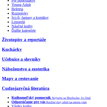
Pre pubertiakov
Young Adult
Beletria
Rozprávky
Sci-fi, fantasy a komiksy
Leporelá
Náučné knihy
Ďalšie kategórie
Životopisy a reportáže
Kuchárky
Učebnice a slovníky
Náboženstvo a ezoterika
Mapy a cestovanie
Cudzojazyčná literatúra
Knihomoľský pomocník
Spýtajte sa Sherlocka, čo čítať
Odporúčame pre vás
Knižné tipy ušité na mieru vám
Všetky knihy