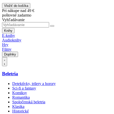
Vložiť do košíka
Pri nákupe nad 49 €
poštovné zadarmo
Vyhľadávanie
Knihy
E-knihy
Audioknihy
Hry
Filmy
Doplnky
Beletria
Detektívky, trilery a horory
Sci-fi a fantasy
Komiksy
Romantika
Spoločenská beletria
Klasika
Historické