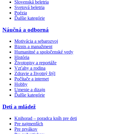
Slovenská beletria
Svetová beletria
Poézia
Ďalšie kategórie
Náučná a odborná
Motivácia a sebarozvoj
Biznis a manažment
Humanitné a spoločenské vedy
História
Životopisy a reportáže
Vzťahy a rodina
Zdravie a životný štýl
Počítače a internet
Hobby
Umenie a dizajn
Ďalšie kategórie
Deti a mládež
Knihorad – poradca kníh pre deti
Pre najmenších
Pre prvákov