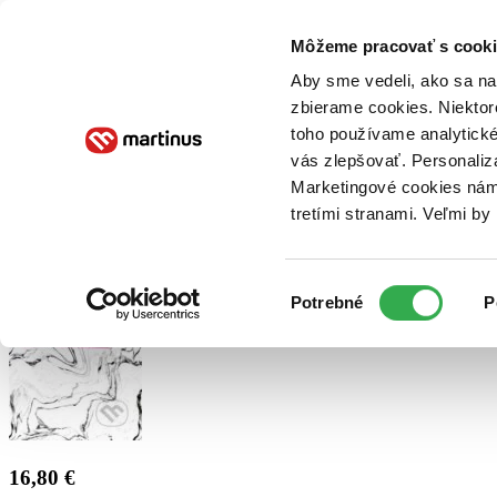
Doručenie
Kníhkupectvá
Knihovrátok
Poukážky
Knižný blog
Kontakt
Môžeme pracovať s cooki
Aby sme vedeli, ako sa na 
zbierame cookies. Niektor
E-knihy
Audioknihy
Hry
Filmy
Knihy
Doplnky
toho používame analytické
vás zlepšovať. Personaliz
Vyhľadávanie
Marketingové cookies nám 
tretími stranami. Veľmi b
Prihlásiť
Výber
Potrebné
P
súhlasu
16,80 €