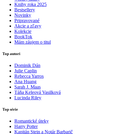
Knihy roka 2025
Bestsellery
Novinky
Pripravované
Akcie a zľavy
Kolekcie
BookTok
Mám záujem o titul
Top autori
Dominik Dán
Julie Caplin
Rebecca Yarros
Ana Huang
Sarah J. Maas
Táňa Keleová Vasilková
Lucinda Riley
Top série
Romantické úteky
Harry Potter
Kapitán Stein a Notár Barbarič