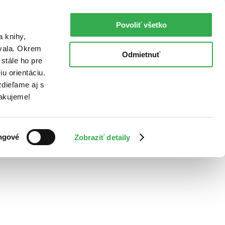
Povoliť všetko
a knihy,
ovala. Okrem
Odmietnuť
stále ho pre
u orientáciu.
dieľame aj s
Ďakujeme!
ngové
Zobraziť detaily