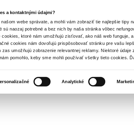
es a kontaktnými údajmi?
našom webe správate, a mohli vám zobraziť tie najlepšie tipy n
é sú naozaj potrebné a bez nich by naša stránka vôbec nefung
 cookies, ktoré nám umožňujú zisťovať, ako náš web funguje, a 
ačné cookies nám dovoľujú prispôsobovať stránku pre vašu lepši
zas umožňujú zobrazenie relevantnej reklamy. Niektoré údaje z
y nám pomohlo, keby sme mohli používať všetky tieto cookies. 
ersonalizačné
Analytické
Marketi