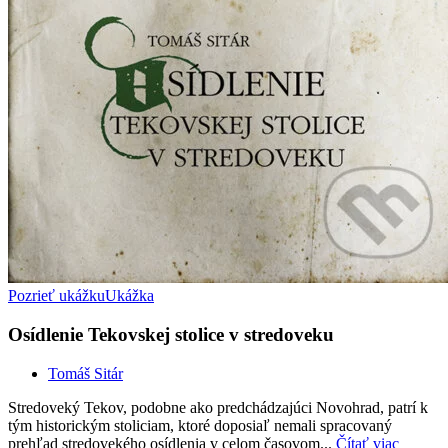
Pozrieť ukážku
Ukážka
Osídlenie Tekovskej stolice v stredoveku
Tomáš Sitár
Stredoveký Tekov, podobne ako predchádzajúci Novohrad, patrí k
tým historickým stoliciam, ktoré doposiaľ nemali spracovaný
prehľad stredovekého osídlenia v celom časovom...
Čítať viac