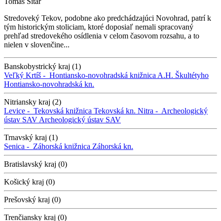
Tomáš Sitár
Stredoveký Tekov, podobne ako predchádzajúci Novohrad, patrí k
tým historickým stoliciam, ktoré doposiaľ nemali spracovaný
prehľad stredovekého osídlenia v celom časovom rozsahu, a to
nielen v slovenčine...
Banskobystrický kraj (1)
Veľký Krtíš -
Hontiansko-novohradská knižnica A.H. Škultétyho
Hontiansko-novohradská kn.
Nitriansky kraj (2)
Levice -
Tekovská knižnica
Tekovská kn.
Nitra -
Archeologický
ústav SAV
Archeologický ústav SAV
Trnavský kraj (1)
Senica -
Záhorská knižnica
Záhorská kn.
Bratislavský kraj (0)
Košický kraj (0)
Prešovský kraj (0)
Trenčiansky kraj (0)