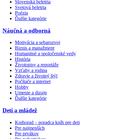
Slovenská beletria
Svetová beletria
Poézia
Ďalšie kategórie
Náučná a odborná
Motivácia a sebarozvoj
Biznis a manažment
Humanitné a spoločenské vedy
História
Životopisy a reportáže
Vzťahy a rodina
Zdravie a životný štýl
Počítače a internet
Hobby
Umenie a dizajn
Ďalšie kategórie
Deti a mládež
Knihorad – poradca kníh pre deti
Pre najmenších
Pre prvákov