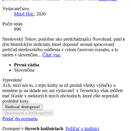
Vydavateľstvo
Miloš Hric
, 2020
Počet strán
896
Stredoveký Tekov, podobne ako predchádzajúci Novohrad, patrí k
tým historickým stoliciam, ktoré doposiaľ nemali spracovaný
prehľad stredovekého osídlenia v celom časovom rozsahu, a to
nielen v slovenčine...
Čítať viac
Pevná väzba
Slovenčina
Vypredané
Ach, mrzí nás to, z tejto knihy sa už predali všetky výtlačky a
nemáme ju na sklade my ani vydavateľ :( Teoreticky však môžete
mať šťastie v niektorých iných obchodoch, ktoré ešte nepredali
posledné kusy.
Sledovať dostupnosť
Rezervovať v kníhkupectve
Pridať do zoznamu
Dostupné v
štyroch knižniciach
.
Požičať v knižnici