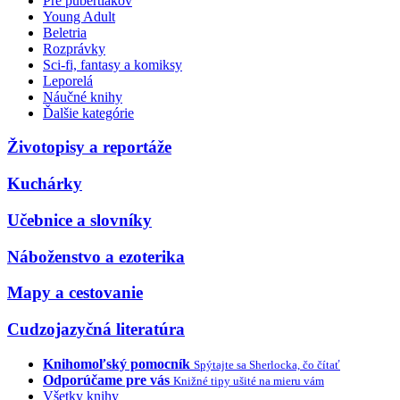
Pre pubertiakov
Young Adult
Beletria
Rozprávky
Sci-fi, fantasy a komiksy
Leporelá
Náučné knihy
Ďalšie kategórie
Životopisy a reportáže
Kuchárky
Učebnice a slovníky
Náboženstvo a ezoterika
Mapy a cestovanie
Cudzojazyčná literatúra
Knihomoľský pomocník
Spýtajte sa Sherlocka, čo čítať
Odporúčame pre vás
Knižné tipy ušité na mieru vám
Všetky knihy