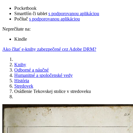
Pocketbook
Smartfón či tablet
s podporovanou aplikáciou
Počítač
s podporovanou aplikáciou
Neprečítate na:
Kindle
Ako čítať e-knihy zabezpečené cez Adobe DRM?
Knihy
Odborné a náučné
Humanitné a spoločenské vedy
História
Stredovek
Osídlenie Tekovskej stolice v stredoveku