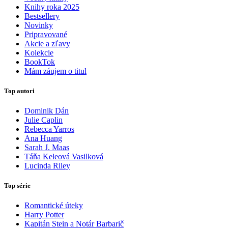
Knihy roka 2025
Bestsellery
Novinky
Pripravované
Akcie a zľavy
Kolekcie
BookTok
Mám záujem o titul
Top autori
Dominik Dán
Julie Caplin
Rebecca Yarros
Ana Huang
Sarah J. Maas
Táňa Keleová Vasilková
Lucinda Riley
Top série
Romantické úteky
Harry Potter
Kapitán Stein a Notár Barbarič