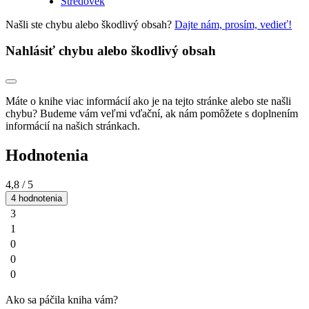
Stredovek
Našli ste chybu alebo škodlivý obsah?
Dajte nám, prosím, vedieť!
Nahlásiť chybu alebo škodlivý obsah
Máte o knihe viac informácií ako je na tejto stránke alebo ste našli
chybu? Budeme vám veľmi vďační, ak nám pomôžete s doplnením
informácií na našich stránkach.
Hodnotenia
4,8
/ 5
4 hodnotenia
3
1
0
0
0
Ako sa páčila kniha vám?