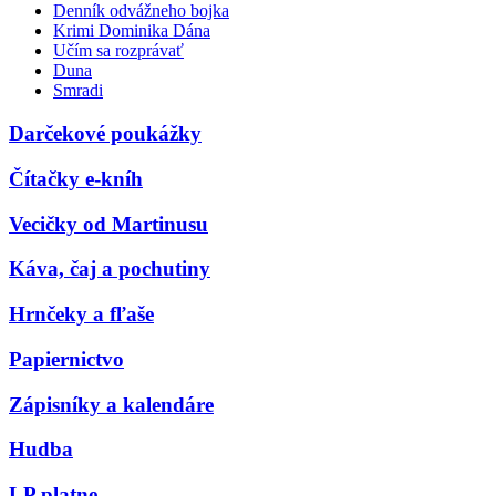
Denník odvážneho bojka
Krimi Dominika Dána
Učím sa rozprávať
Duna
Smradi
Darčekové poukážky
Čítačky e-kníh
Vecičky od Martinusu
Káva, čaj a pochutiny
Hrnčeky a fľaše
Papiernictvo
Zápisníky a kalendáre
Hudba
LP platne