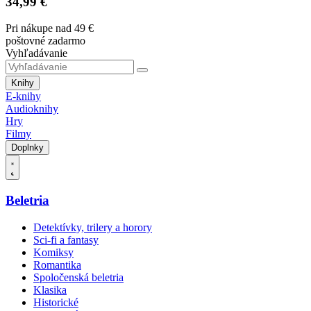
34,99 €
Pri nákupe nad 49 €
poštovné zadarmo
Vyhľadávanie
Knihy
E-knihy
Audioknihy
Hry
Filmy
Doplnky
Beletria
Detektívky, trilery a horory
Sci-fi a fantasy
Komiksy
Romantika
Spoločenská beletria
Klasika
Historické