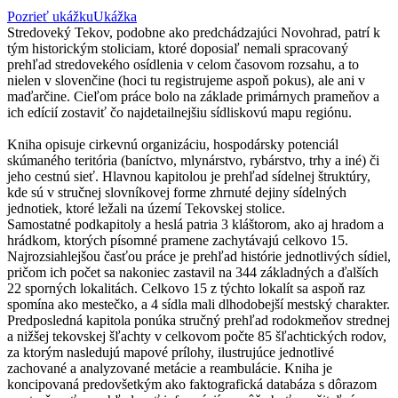
Pozrieť ukážku
Ukážka
Stredoveký Tekov, podobne ako predchádzajúci Novohrad, patrí k
tým historickým stoliciam, ktoré doposiaľ nemali spracovaný
prehľad stredovekého osídlenia v celom časovom rozsahu, a to
nielen v slovenčine (hoci tu registrujeme aspoň pokus), ale ani v
maďarčine. Cieľom práce bolo na základe primárnych prameňov a
ich edícií zostaviť čo najdetailnejšiu sídliskovú mapu regiónu.
Kniha opisuje cirkevnú organizáciu, hospodársky potenciál
skúmaného teritória (baníctvo, mlynárstvo, rybárstvo, trhy a iné) či
jeho cestnú sieť. Hlavnou kapitolou je prehľad sídelnej štruktúry,
kde sú v stručnej slovníkovej forme zhrnuté dejiny sídelných
jednotiek, ktoré ležali na území Tekovskej stolice.
Samostatné podkapitoly a heslá patria 3 kláštorom, ako aj hradom a
hrádkom, ktorých písomné pramene zachytávajú celkovo 15.
Najrozsiahlejšou časťou práce je prehľad histórie jednotlivých sídiel,
pričom ich počet sa nakoniec zastavil na 344 základných a ďalších
22 sporných lokalitách. Celkovo 15 z týchto lokalít sa aspoň raz
spomína ako mestečko, a 4 sídla mali dlhodobejší mestský charakter.
Predposledná kapitola ponúka stručný prehľad rodokmeňov strednej
a nižšej tekovskej šľachty v celkovom počte 85 šľachtických rodov,
za ktorým nasledujú mapové prílohy, ilustrujúce jednotlivé
zachované a analyzované metácie a reambulácie. Kniha je
koncipovaná predovšetkým ako faktografická databáza s dôrazom