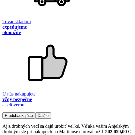
Tovar skladom
expedujeme
okamžite
U nás nakupujete
vždy bezpečne
a s dôverou
Predchádzajúce
Ďalšie
Aj z drobných vecí sa dajú urobiť veľké. Vďaka vašim Anjelským
drobným ste pri nákupoch na Martinuse darovali už
1 502 059,00 €