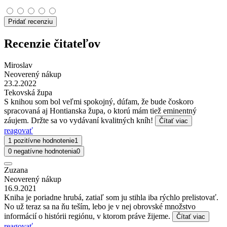
Pridať recenziu
Recenzie čitateľov
Miroslav
Neoverený nákup
23.2.2022
Tekovská župa
S knihou som bol veľmi spokojný, dúfam, že bude čoskoro
spracovaná aj Hontianska župa, o ktorú mám tiež eminentný
záujem. Držte sa vo vydávaní kvalitných kníh!
Čítať viac
reagovať
1 pozitívne hodnotenie
1
0 negatívne hodnotenia
0
Zuzana
Neoverený nákup
16.9.2021
Kniha je poriadne hrubá, zatiaľ som ju stihla iba rýchlo prelistovať.
No už teraz sa na ňu teším, lebo je v nej obrovské množstvo
informácií o histórii regiónu, v ktorom práve žijeme.
Čítať viac
reagovať