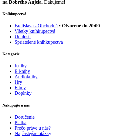
na Dobrého Anjela
. Ďakujeme!
Kníhkupectvá
Bratislava - Obchodná
• Otvorené do 20:00
Všetky kníhkupectvá
Udalosti
Spriatelené kníhkupectvá
Kategórie
Knihy
E-knihy
Audioknihy
Hry
Filmy
Doplnky
Nakupujte u nás
Doručenie
Platba
Prečo práve u nás?
Najčastejšie otázky