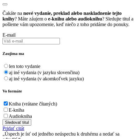
Čakáte na
nové vydanie, preklad alebo naskladnenie tejto
knihy
? Máte záujem o
e-knihu alebo audioknihu
? Sledujte titul a
pošleme vám upozornenie, keď niečo z toho pridáme do ponuky.
E-mail
Zaujíma ma
len toto vydanie
aj iné vydania (v jazyku slovenčina)
aj iné vydania (v akomkoľvek jazyku)
Vo formáte
Kniha (vrátane čítaných)
E-kniha
Audiokniha
Sledovať titul
Pridať citát
Úspech je ísť od jedného neúspechu k druhému a nedať sa