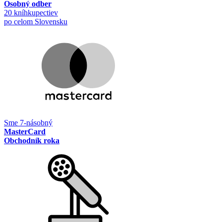
Osobný odber
20 kníhkupectiev
po celom Slovensku
Sme 7-násobný
MasterCard
Obchodník roka