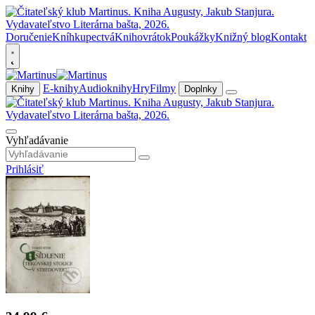
Doručenie
Kníhkupectvá
Knihovrátok
Poukážky
Knižný blog
Kontakt
E-knihy
Audioknihy
Hry
Filmy
Knihy
Doplnky
Vyhľadávanie
Prihlásiť