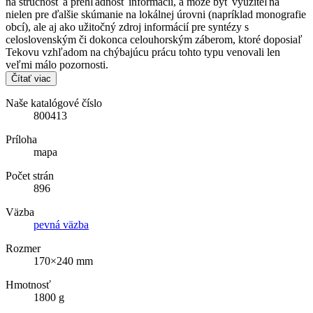
na stručnosť a prehľadnosť informácií, a môže byť využiteľná
nielen pre ďalšie skúmanie na lokálnej úrovni (napríklad monografie
obcí), ale aj ako užitočný zdroj informácií pre syntézy s
celoslovenským či dokonca celouhorským záberom, ktoré doposiaľ
Tekovu vzhľadom na chýbajúcu prácu tohto typu venovali len
veľmi málo pozornosti.
Čítať viac
Naše katalógové číslo
800413
Príloha
mapa
Počet strán
896
Väzba
pevná väzba
Rozmer
170×240 mm
Hmotnosť
1800 g