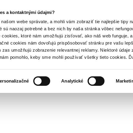
es a kontaktnými údajmi?
našom webe správate, a mohli vám zobraziť tie najlepšie tipy n
é sú naozaj potrebné a bez nich by naša stránka vôbec nefung
 cookies, ktoré nám umožňujú zisťovať, ako náš web funguje, a 
ačné cookies nám dovoľujú prispôsobovať stránku pre vašu lepši
zas umožňujú zobrazenie relevantnej reklamy. Niektoré údaje z
y nám pomohlo, keby sme mohli používať všetky tieto cookies. 
ersonalizačné
Analytické
Marketi