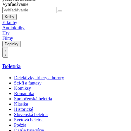
Vyhľadávanie
Knihy
E-knihy
Audioknihy
Hry
Filmy
Doplnky
Beletria
Detektívky, trilery a horory
Sci-fi a fantasy
Komiksy
Romantika
Spoločenská beletria
Klasika
Historické
Slovenská beletria
Svetová beletria
Poézia
Ďalšie kategórie