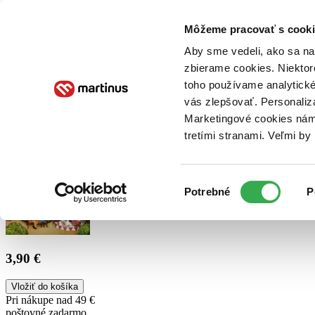
Doručenie
Kníhkupectvá
Knihovrátok
Poukážky
Knižný blog
Kontakt
Môžeme pracovať s cooki
Aby sme vedeli, ako sa na 
zbierame cookies. Niektor
E-knihy
Audioknihy
Hry
Filmy
Knihy
Doplnky
toho používame analytické
vás zlepšovať. Personaliz
Vyhľadávanie
Marketingové cookies nám 
tretími stranami. Veľmi b
Prihlásiť
Výber
Potrebné
P
súhlasu
3,90 €
Vložiť do košíka
Pri nákupe nad 49 €
poštovné zadarmo