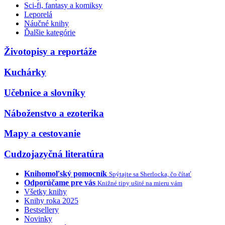
Sci-fi, fantasy a komiksy
Leporelá
Náučné knihy
Ďalšie kategórie
Životopisy a reportáže
Kuchárky
Učebnice a slovníky
Náboženstvo a ezoterika
Mapy a cestovanie
Cudzojazyčná literatúra
Knihomoľský pomocník
Spýtajte sa Sherlocka, čo čítať
Odporúčame pre vás
Knižné tipy ušité na mieru vám
Všetky knihy
Knihy roka 2025
Bestsellery
Novinky