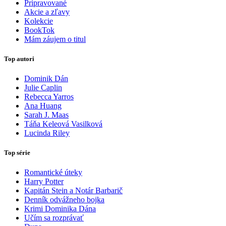
Pripravované
Akcie a zľavy
Kolekcie
BookTok
Mám záujem o titul
Top autori
Dominik Dán
Julie Caplin
Rebecca Yarros
Ana Huang
Sarah J. Maas
Táňa Keleová Vasilková
Lucinda Riley
Top série
Romantické úteky
Harry Potter
Kapitán Stein a Notár Barbarič
Denník odvážneho bojka
Krimi Dominika Dána
Učím sa rozprávať