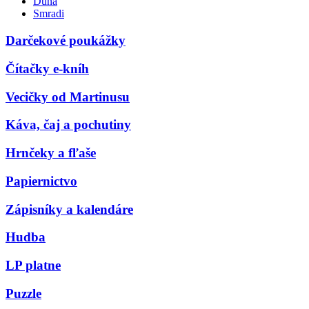
Duna
Smradi
Darčekové poukážky
Čítačky e-kníh
Vecičky od Martinusu
Káva, čaj a pochutiny
Hrnčeky a fľaše
Papiernictvo
Zápisníky a kalendáre
Hudba
LP platne
Puzzle