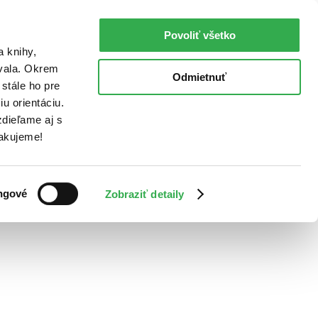
Povoliť všetko
a knihy,
ovala. Okrem
Odmietnuť
stále ho pre
u orientáciu.
dieľame aj s
Ďakujeme!
ngové
Zobraziť detaily