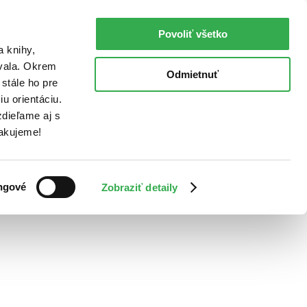
Povoliť všetko
a knihy,
ovala. Okrem
Odmietnuť
stále ho pre
u orientáciu.
dieľame aj s
Ďakujeme!
ngové
Zobraziť detaily