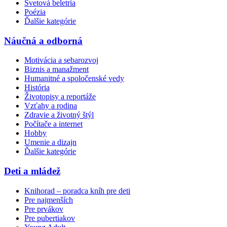
Svetová beletria
Poézia
Ďalšie kategórie
Náučná a odborná
Motivácia a sebarozvoj
Biznis a manažment
Humanitné a spoločenské vedy
História
Životopisy a reportáže
Vzťahy a rodina
Zdravie a životný štýl
Počítače a internet
Hobby
Umenie a dizajn
Ďalšie kategórie
Deti a mládež
Knihorad – poradca kníh pre deti
Pre najmenších
Pre prvákov
Pre pubertiakov