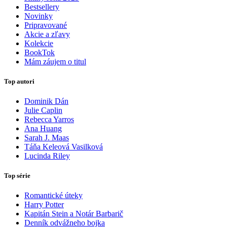
Bestsellery
Novinky
Pripravované
Akcie a zľavy
Kolekcie
BookTok
Mám záujem o titul
Top autori
Dominik Dán
Julie Caplin
Rebecca Yarros
Ana Huang
Sarah J. Maas
Táňa Keleová Vasilková
Lucinda Riley
Top série
Romantické úteky
Harry Potter
Kapitán Stein a Notár Barbarič
Denník odvážneho bojka