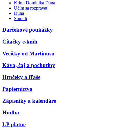
Krimi Dominika Dána
Učím sa rozprávať
Duna
Smradi
Darčekové poukážky
Čítačky e-kníh
Vecičky od Martinusu
Káva, čaj a pochutiny
Hrnčeky a fľaše
Papiernictvo
Zápisníky a kalendáre
Hudba
LP platne