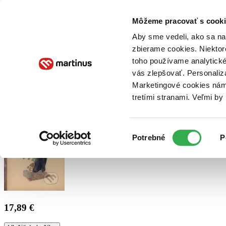
Doručenie
Kníhkupectvá
Knihovrátok
Poukážky
Knižný blog
Kontakt
Môžeme pracovať s cooki
Aby sme vedeli, ako sa na 
zbierame cookies. Niektor
E-knihy
Audioknihy
Hry
Filmy
Knihy
Doplnky
toho používame analytické
vás zlepšovať. Personaliz
Vyhľadávanie
Marketingové cookies nám 
tretími stranami. Veľmi b
Prihlásiť
Výber
Potrebné
P
súhlasu
17,89 €