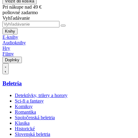
Vložiť do košíka
Pri nákupe nad 49 €
poštovné zadarmo
Vyhľadávanie
Knihy
E-knihy
Audioknihy
Hry
Filmy
Doplnky
Beletria
Detektívky, trilery a horory
Sci-fi a fantasy
Komiksy
Romantika
Spoločenská beletria
Klasika
Historické
Slovenská beletria