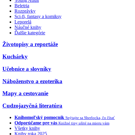
Young Adult
Beletria
Rozprávky
Sci-fi, fantasy a komiksy
Leporelá
Náučné knihy
Ďalšie kategórie
Životopisy a reportáže
Kuchárky
Učebnice a slovníky
Náboženstvo a ezoterika
Mapy a cestovanie
Cudzojazyčná literatúra
Knihomoľský pomocník
Spýtajte sa Sherlocka, čo čítať
Odporúčame pre vás
Knižné tipy ušité na mieru vám
Všetky knihy
Knihy roka 2025