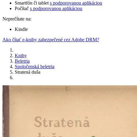
Smartfón či tablet
s podporovanou aplikáciou
Počítač
s podporovanou aplikáciou
Neprečítate na:
Kindle
Ako čítať e-knihy zabezpečené cez Adobe DRM?
Knihy
Beletria
Spoločenská beletria
Stratená duša