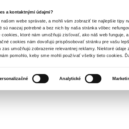
es a kontaktnými údajmi?
našom webe správate, a mohli vám zobraziť tie najlepšie tipy n
é sú naozaj potrebné a bez nich by naša stránka vôbec nefung
 cookies, ktoré nám umožňujú zisťovať, ako náš web funguje, a 
ačné cookies nám dovoľujú prispôsobovať stránku pre vašu lepši
zas umožňujú zobrazenie relevantnej reklamy. Niektoré údaje z
y nám pomohlo, keby sme mohli používať všetky tieto cookies. 
ersonalizačné
Analytické
Marketi