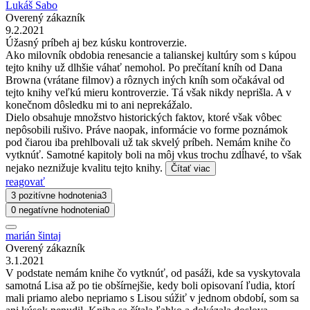
Lukáš Sabo
Overený zákazník
9.2.2021
Úžasný príbeh aj bez kúsku kontroverzie.
Ako milovník obdobia renesancie a talianskej kultúry som s kúpou
tejto knihy už dlhšie váhať nemohol. Po prečítaní kníh od Dana
Browna (vrátane filmov) a rôznych iných kníh som očakával od
tejto knihy veľkú mieru kontroverzie. Tá však nikdy neprišla. A v
konečnom dôsledku mi to ani neprekážalo.
Dielo obsahuje množstvo historických faktov, ktoré však vôbec
nepôsobili rušivo. Práve naopak, informácie vo forme poznámok
pod čiarou iba prehlbovali už tak skvelý príbeh. Nemám knihe čo
vytknúť. Samotné kapitoly boli na môj vkus trochu zdĺhavé, to však
nejako neznižuje kvalitu tejto knihy.
Čítať viac
reagovať
3 pozitívne hodnotenia
3
0 negatívne hodnotenia
0
marián šintaj
Overený zákazník
3.1.2021
V podstate nemám knihe čo vytknúť, od pasáži, kde sa vyskytovala
samotná Lisa až po tie obšírnejšie, kedy boli opisovaní ľudia, ktorí
mali priamo alebo nepriamo s Lisou súžiť v jednom období, som sa