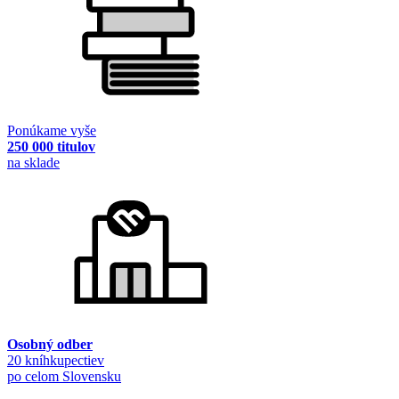
Ponúkame vyše
250 000 titulov
na sklade
Osobný odber
20 kníhkupectiev
po celom Slovensku