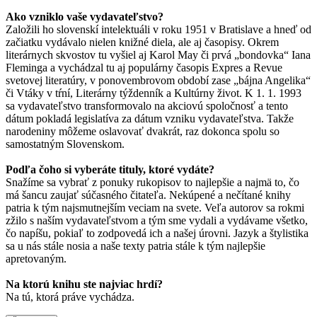
Ako vzniklo vaše vydavateľstvo?
Založili ho slovenskí intelektuáli v roku 1951 v Bratislave a hneď od
začiatku vydávalo nielen knižné diela, ale aj časopisy. Okrem
literárnych skvostov tu vyšiel aj Karol May či prvá „bondovka“ Iana
Fleminga a vychádzal tu aj populárny časopis Expres a Revue
svetovej literatúry, v ponovembrovom období zase „bájna Angelika“
či Vtáky v tŕní, Literárny týždenník a Kultúrny život. K 1. 1. 1993
sa vydavateľstvo transformovalo na akciovú spoločnosť a tento
dátum pokladá legislatíva za dátum vzniku vydavateľstva. Takže
narodeniny môžeme oslavovať dvakrát, raz dokonca spolu so
samostatným Slovenskom.
Podľa čoho si vyberáte tituly, ktoré vydáte?
Snažíme sa vybrať z ponuky rukopisov to najlepšie a najmä to, čo
má šancu zaujať súčasného čitateľa. Nekúpené a nečítané knihy
patria k tým najsmutnejším veciam na svete. Veľa autorov sa rokmi
zžilo s naším vydavateľstvom a tým sme vydali a vydávame všetko,
čo napíšu, pokiaľ to zodpovedá ich a našej úrovni. Jazyk a štylistika
sa u nás stále nosia a naše texty patria stále k tým najlepšie
apretovaným.
Na ktorú knihu ste najviac hrdí?
Na tú, ktorá práve vychádza.