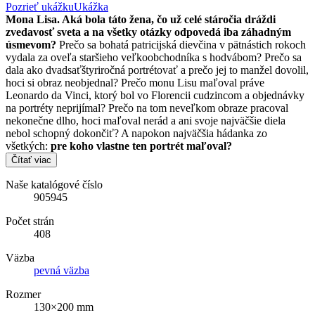
Pozrieť ukážku
Ukážka
Mona Lisa. Aká bola táto žena, čo už celé stáročia dráždi
zvedavosť sveta a na všetky otázky odpovedá iba záhadným
úsmevom?
Prečo sa bohatá patricijská dievčina v pätnástich rokoch
vydala za oveľa staršieho veľkoobchodníka s hodvábom? Prečo sa
dala ako dvadsaťštyriročná portrétovať a prečo jej to manžel dovolil,
hoci si obraz neobjednal? Prečo monu Lisu maľoval práve
Leonardo da Vinci, ktorý bol vo Florencii cudzincom a objednávky
na portréty neprijímal? Prečo na tom neveľkom obraze pracoval
nekonečne dlho, hoci maľoval nerád a ani svoje najväčšie diela
nebol schopný dokončiť? A napokon najväčšia hádanka zo
všetkých:
pre koho vlastne ten portrét maľoval?
Čítať viac
Naše katalógové číslo
905945
Počet strán
408
Väzba
pevná väzba
Rozmer
130×200 mm