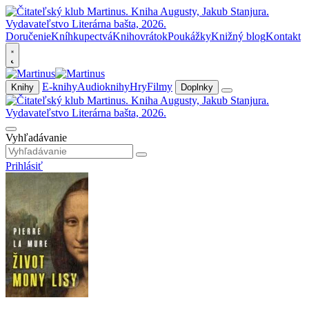
Doručenie
Kníhkupectvá
Knihovrátok
Poukážky
Knižný blog
Kontakt
E-knihy
Audioknihy
Hry
Filmy
Knihy
Doplnky
Vyhľadávanie
Prihlásiť