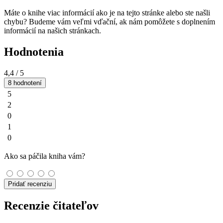
Máte o knihe viac informácií ako je na tejto stránke alebo ste našli
chybu? Budeme vám veľmi vďační, ak nám pomôžete s doplnením
informácií na našich stránkach.
Hodnotenia
4,4
/ 5
8 hodnotení
5
2
0
1
0
Ako sa páčila kniha vám?
Pridať recenziu
Recenzie čitateľov