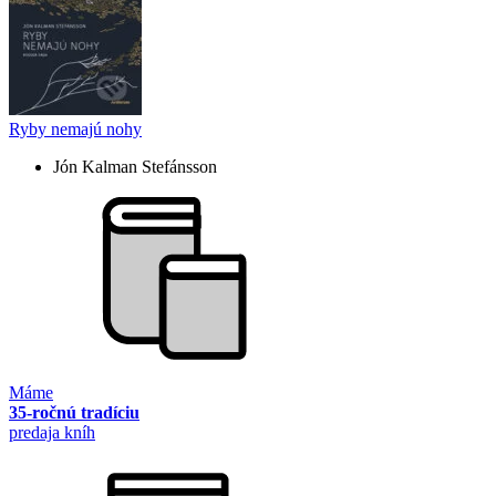
Ryby nemajú nohy
Jón Kalman Stefánsson
Máme
35-ročnú tradíciu
predaja kníh