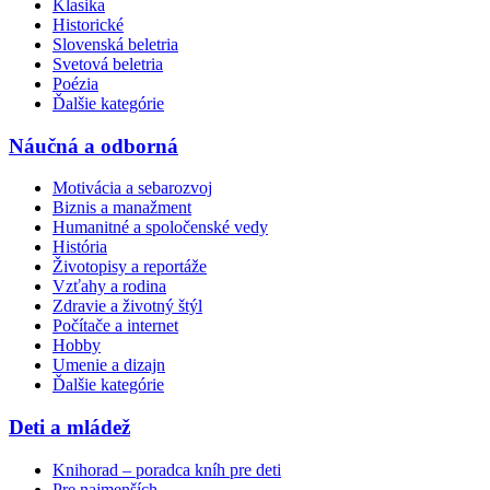
Klasika
Historické
Slovenská beletria
Svetová beletria
Poézia
Ďalšie kategórie
Náučná a odborná
Motivácia a sebarozvoj
Biznis a manažment
Humanitné a spoločenské vedy
História
Životopisy a reportáže
Vzťahy a rodina
Zdravie a životný štýl
Počítače a internet
Hobby
Umenie a dizajn
Ďalšie kategórie
Deti a mládež
Knihorad – poradca kníh pre deti
Pre najmenších