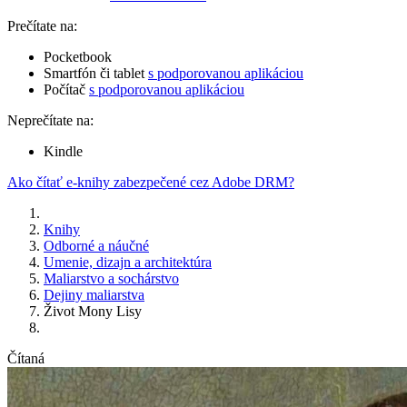
Prečítate na:
Pocketbook
Smartfón či tablet
s podporovanou aplikáciou
Počítač
s podporovanou aplikáciou
Neprečítate na:
Kindle
Ako čítať e-knihy zabezpečené cez Adobe DRM?
Knihy
Odborné a náučné
Umenie, dizajn a architektúra
Maliarstvo a sochárstvo
Dejiny maliarstva
Život Mony Lisy
Čítaná