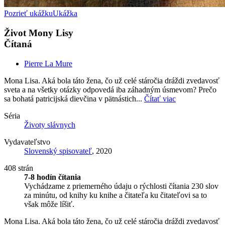
Pozrieť ukážku
Ukážka
Život Mony Lisy
Čítaná
Pierre La Mure
Mona Lisa. Aká bola táto žena, čo už celé stáročia dráždi zvedavosť
sveta a na všetky otázky odpovedá iba záhadným úsmevom? Prečo
sa bohatá patricijská dievčina v pätnástich...
Čítať viac
Séria
Životy slávnych
Vydavateľstvo
Slovenský spisovateľ
, 2020
408 strán
7-8 hodín čítania
Vychádzame z priemerného údaju o rýchlosti čítania 230 slov
za minútu, od knihy ku knihe a čitateľa ku čitateľovi sa to
však môže líšiť.
Mona Lisa. Aká bola táto žena, čo už celé stáročia dráždi zvedavosť