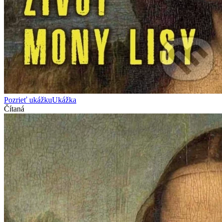
Pozrieť ukážku
Ukážka
Čítaná