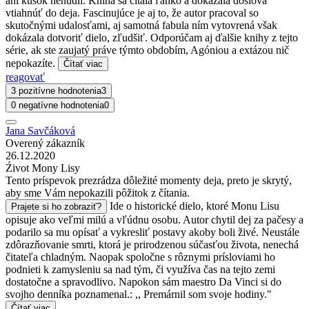
ani kúsok nenudil. Kniha sa čítala ľahko a dokázala doslova
vtiahnúť do deja. Fascinujúce je aj to, že autor pracoval so
skutočnými udalosťami, aj samotná fabula ním vytovrená však
dokázala dotvoriť dielo, zľudšiť. Odporúčam aj ďalšie knihy z tejto
série, ak ste zaujatý práve týmto obdobím, Agóniou a extázou nič
nepokazíte.
Čítať viac
reagovať
3 pozitívne hodnotenia
3
0 negatívne hodnotenia
0
Jana Savčáková
Overený zákazník
26.12.2020
Źivot Mony Lisy
Tento príspevok prezrádza dôležité momenty deja, preto je skrytý,
aby sme Vám nepokazili pôžitok z čítania.
Ide o historické dielo, ktoré Monu Lisu
Prajete si ho zobraziť?
opisuje ako veľmi milú a vľúdnu osobu. Autor chytil dej za pačesy a
podarilo sa mu opísať a vykresliť postavy akoby boli živé. Neustále
zdôrazňovanie smrti, ktorá je prirodzenou súčasťou života, nenechá
čitateľa chladným. Naopak spoločne s rôznymi prísloviami ho
podnieti k zamysleniu sa nad tým, či využíva čas na tejto zemi
dostatočne a spravodlivo. Napokon sám maestro Da Vinci si do
svojho denníka poznamenal.: ,, Premárnil som svoje hodiny."
Čítať viac