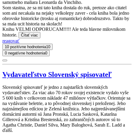
samotneho maliara Leonarda da Vinchiho.
Som stastna, ze sa mi tato kniha dostala do ruk, pretoze ako citatel
som ani necakala na nejaky velkolepy zaver - cela kniha bola jedno
obrovske historicke (trosku aj romanticke) dobrodruzstvo. Takto by
sa mala ucit historia na skolach!
Knihu VELMI ODPORUCAM!!!!! Ale teda hlavne milovnikom
historie.
Čítať viac
reagovať
10 pozitívne hodnotenia
10
0 negatívne hodnotenia
0
Vydavateľstvo Slovenský spisovateľ
Slovenský spisovateľ je jedno z najstarších slovenských
vydavateľstiev. Za viac ako 70 rokov svojej existencie vydalo vyše
5 600 kníh v celkovom náklade 47 miliónov výtlačkov. Orientuje sa
na vydávanie beletrie, a to pôvodnej slovenskej i preloženej. Jeho
najznámejšou edíciou je Zelená knižnica. Jeho najpredávanejšími
domácimi autormi sú Jana Pronská, Lucia Sasková, Katarína
Gillerová a Kristína Brestenská, zo zahraničných autorov sú to
Agatha Christie, Daniel Silva, Mary Baloghová, Sarah E. Ladd a
ďalší.