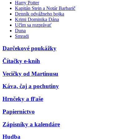
Harry Potter
Kapitán Stein a Notár Barbarič
Denník odvážneho bojka
Krimi Dominika Dána
Učím sa rozprávať
Duna
Smradi
Darčekové poukážky
Čítačky e-kníh
Vecičky od Martinusu
Káva, čaj a pochutiny
Hrnčeky a fľaše
Papiernictvo
Zápisníky a kalendáre
Hudba