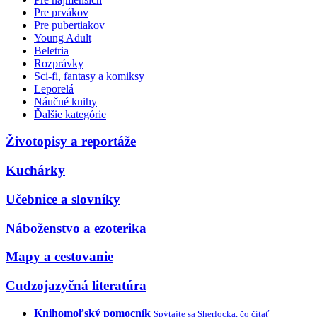
Pre prvákov
Pre pubertiakov
Young Adult
Beletria
Rozprávky
Sci-fi, fantasy a komiksy
Leporelá
Náučné knihy
Ďalšie kategórie
Životopisy a reportáže
Kuchárky
Učebnice a slovníky
Náboženstvo a ezoterika
Mapy a cestovanie
Cudzojazyčná literatúra
Knihomoľský pomocník
Spýtajte sa Sherlocka, čo čítať