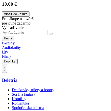
10,00 €
Vložiť do košíka
Pri nákupe nad 49 €
poštovné zadarmo
Vyhľadávanie
Knihy
E-knihy
Audioknihy
Hry
Filmy
Doplnky
Beletria
Detektívky, trilery a horory
Sci-fi a fantasy
Komiksy
Romantika
Spoločenská beletria