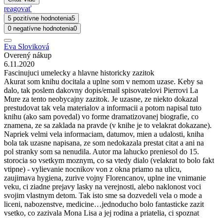
reagovať
5 pozitívne hodnotenia
5
0 negatívne hodnotenia
0
Eva Sloviková
Overený nákup
6.11.2020
Fascinujuci umelecky a hlavne historicky zazitok
Akurat som knihu docitala a uplne som v nemom uzase. Keby sa
dalo, tak poslem dakovny dopis/email spisovatelovi Pierrovi La
Mure za tento neobycajny zazitok. Je uzasne, ze niekto dokazal
prestudovat tak vela materialov a informacii a potom napisal tuto
knihu (ako sam povedal) vo forme dramatizovanej biografie, co
znamena, ze sa zaklada na pravde (v knihe je to velakrat dokazane).
Napriek velmi vela informaciam, datumov, mien a udalosti, kniha
bola tak uzasne napisana, ze som nedokazala prestat citat a ani na
pol stranky som sa nenudila. Autor ma lahucko preniesol do 15.
storocia so vsetkym moznym, co sa vtedy dialo (velakrat to bolo fakt
vtipne) - vylievanie nocnikov von z okna priamo na ulicu,
zaujimava hygiena, zurive vojny Florencanov, uplne ine vnimanie
veku, ci ziadne prejavy lasky na verejnosti, alebo naklonost voci
svojim vlastnym detom. Tak isto sme sa dozvedeli vela o mode a
liceni, nabozenstve, medicine…jednoducho bolo fantasticke zazit
vsetko, co zazivala Mona Lisa a jej rodina a priatelia, ci spoznat