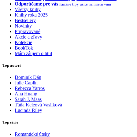
Odporúčame pre vás
Knižné tipy ušité na mieru vám
Všetky knihy
Knihy roka 2025
Bestsellery
Novinky
Pripravované
Akcie a zľavy
Kolekcie
BookTok
Mám záujem o titul
Top autori
Dominik Dán
Julie Caplin
Rebecca Yarros
Ana Huang
Sarah J. Maas
Táňa Keleová Vasilková
Lucinda Riley
Top série
Romantické úteky