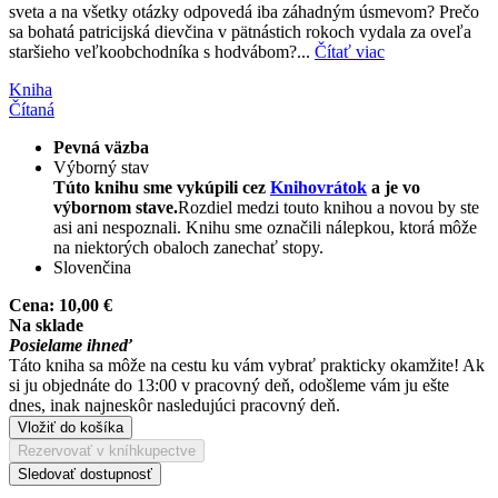
sveta a na všetky otázky odpovedá iba záhadným úsmevom? Prečo
sa bohatá patricijská dievčina v pätnástich rokoch vydala za oveľa
staršieho veľkoobchodníka s hodvábom?...
Čítať viac
Kniha
Čítaná
Pevná väzba
Výborný stav
Túto knihu sme vykúpili cez
Knihovrátok
a je vo
výbornom stave.
Rozdiel medzi touto knihou a novou by ste
asi ani nespoznali. Knihu sme označili nálepkou, ktorá môže
na niektorých obaloch zanechať stopy.
Slovenčina
Cena:
10,00 €
Na sklade
Posielame ihneď
Táto kniha sa môže na cestu ku vám vybrať prakticky okamžite! Ak
si ju objednáte do 13:00 v pracovný deň, odošleme vám ju ešte
dnes, inak najneskôr nasledujúci pracovný deň.
Vložiť do košíka
Rezervovať v kníhkupectve
Sledovať dostupnosť