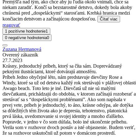
Premýšľa nad tým, ako chce aby ju ľudia okolo vnímali, chce sa
niekam zaradiť. Končí sa bezstarostné detstvo, dokedy bola akoby
chránená pred „dospeláckymi“ starosťami. Krehká hranica medzi
končiacim detstvom a začínajúcou dospelosťou.
Čítať viac
reagovať
1 pozitívne hodnotenie
1
0 negatívne hodnotenia
0
Zuzana Hermanová
Overený zákazník
27.7.2023
Krásny, jednoduchý príbeh, ktorý sa číta sám. Doprevádzaný
peknými ilustráciami, ktoré dotvárajú atmosféru.
Príbeh Jedno obyčejné léto, nám predstavuje dievčiny Rose a
Windy, ktoré sa už od detstva každý rok stretávajú v plážovej oblasti
Awago beach. Toto leto je iné. Dievčatá už nie sú malými
dievčatkami, prichádzajú do obdobia, v ktorom začínajú rozoberať a
stretávať sa s “dospeláckymi problémami”. Ako som napísala v
prvej vete, príbeh je jednoduchý, to áno, krásne odsýpa, ale dotýka
sa dôležitých tém života ako je depresia, tehotenstvo, platonická
prvá láska, uvedomovanie si svojej identity a mnoho ďalšieho.
Popravde, v jedno v čo som dúfala, bolo iné ukončenie príbehu.
Verila som v rozhovor dvoch postáv a isté objasnenie. Budem veriť,
že sa rozhovor uskutočnil už potom v domácom prostredí.