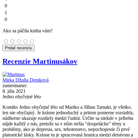
0
1
0
Ako sa páčila kniha vám?
Pridať recenziu
Recenzie Martinusákov
Mirka Džuňa Demková
zamestnanec
8. júla 2021
Jedno obyčejné léto
Komiks Jedno obyčejné léto od Mariko a Jillian Tamaki, je všetko,
len nie obyčajný. Je krásne jednoduchý a pritom pomerne rozsiahly,
nádherne ukazuje rozdiely medzi ľudmi. Určite sa niekde v príbehu
nájde každý z nás, pretože sa v nôm riešia “dospelácke” témy a
problémy, ako je depresia, sex, tehotenstvo, nepochopenie či prvé
platonické lásky. Krásne tu je spracovaná hranica medzi detstvom a