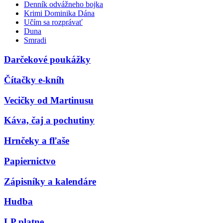
Denník odvážneho bojka
Krimi Dominika Dána
Učím sa rozprávať
Duna
Smradi
Darčekové poukážky
Čítačky e-kníh
Vecičky od Martinusu
Káva, čaj a pochutiny
Hrnčeky a fľaše
Papiernictvo
Zápisníky a kalendáre
Hudba
LP platne