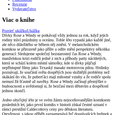
Recenzie
Vydavateľstvo
Viac o knihe
Pozrieť ukážku
Ukážka
Dívky Rose a Windy se potkávají vždy jednou za rok, když jejich
rodiny tráví prázdniny u oceánu. Tohle léto vypadá jako každé jiné,
ale něco důležitého se během něj změní. V melancholickém
komiksu se přirozeně jako příliv a odliv mění perspektivy několika
generací: Sledujeme společný bezstarostný čas Rose a Windy,
manželskou krizi rodičů jedné z nich a příhody party náctiletých,
která se schází kolem místní sámošky, kde si dívky půjčují
nepřístupné filmy jako Texaský masakr motorovou pilou. Hrdinky
poznávají, že součástí světa dospělých jsou složitější problémy než
skákání do vln, že puberťáci mají milostné vztahy a že rodiče spolu
nemusí žít šťastně až navěky. Rose a Windy začínají přemýšlet o
budoucnosti a uvědomují si, že bezčasí mezi dětstvím a dospělostí
jednou skončí.
Jedno obyčejný léto
je ve svém žánru nejoceňovanějším komiksem
posledních let, jako první komiks v historii získal čestné uznaní v
rámci prestižní Caldecottovy ceny pro dětskou literaturu.
Otevřenost, s jakou příběh zaznamenává řeč dospívajících hrdinek a