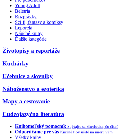
Young Adult
Beletria
Rozprávky
Sci-fi, fantasy a komiksy
Leporelá
Náučné knihy
Ďalšie kategórie
Životopisy a reportáže
Kuchárky
Učebnice a slovníky
Náboženstvo a ezoterika
Mapy a cestovanie
Cudzojazyčná literatúra
Knihomoľský pomocník
Spýtajte sa Sherlocka, čo čítať
Odporúčame pre vás
Knižné tipy ušité na mieru vám
Všetky knihy