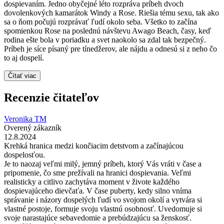
dospievaním. Jedno obyčejné léto rozpráva príbeh dvoch
dovolenkových kamarátok Windy a Rose. Riešia tému sexu, tak ako
sa o ňom počujú rozprávať ľudí okolo seba. Všetko to začína
spomienkou Rose na poslednú návštevu Awago Beach, časy, keď
rodina ešte bola v poriadku a svet naokolo sa zdal tak bezpečný.
Príbeh je síce písaný pre tínedžerov, ale nájdu a odnesú si z neho čo
to aj dospelí.
Čítať viac
Recenzie čitateľov
Veronika TM
Overený zákazník
12.8.2024
Krehká hranica medzi končiacim detstvom a začínajúcou
dospelosťou.
Je to naozaj veľmi milý, jemný príbeh, ktorý Vás vráti v čase a
pripomenie, čo sme prežívali na hranici dospievania. Veľmi
realisticky a citlivo zachytáva moment v živote každého
dospievajúceho dievčaťa. V čase puberty, kedy silno vníma
správanie i názory dospelých ľudí vo svojom okolí a vytvára si
vlastné postoje, formuje svoju vlastnú osobnosť. Uvedomuje si
svoje narastajúce sebavedomie a prebúdzajúcu sa ženskosť.