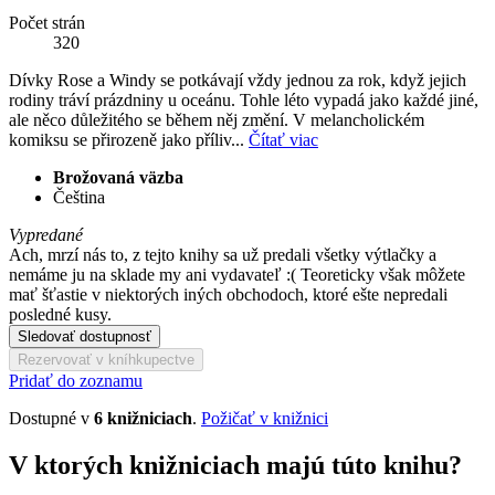
Počet strán
320
Dívky Rose a Windy se potkávají vždy jednou za rok, když jejich
rodiny tráví prázdniny u oceánu. Tohle léto vypadá jako každé jiné,
ale něco důležitého se během něj změní. V melancholickém
komiksu se přirozeně jako příliv...
Čítať viac
Brožovaná väzba
Čeština
Vypredané
Ach, mrzí nás to, z tejto knihy sa už predali všetky výtlačky a
nemáme ju na sklade my ani vydavateľ :( Teoreticky však môžete
mať šťastie v niektorých iných obchodoch, ktoré ešte nepredali
posledné kusy.
Sledovať dostupnosť
Rezervovať v kníhkupectve
Pridať do zoznamu
Dostupné v
6 knižniciach
.
Požičať v knižnici
V ktorých knižniciach majú túto knihu?