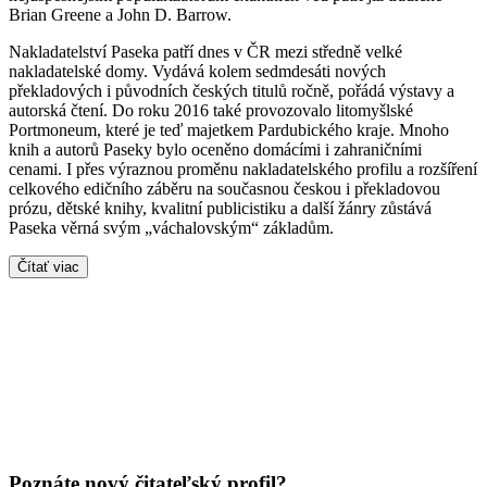
Brian Greene a John D. Barrow.
Nakladatelství Paseka patří dnes v ČR mezi středně velké
nakladatelské domy. Vydává kolem sedmdesáti nových
překladových i původních českých titulů ročně, pořádá výstavy a
autorská čtení. Do roku 2016 také provozovalo litomyšlské
Portmoneum, které je teď majetkem Pardubického kraje. Mnoho
knih a autorů Paseky bylo oceněno domácími i zahraničními
cenami. I přes výraznou proměnu nakladatelského profilu a rozšíření
celkového edičního záběru na současnou českou i překladovou
prózu, dětské knihy, kvalitní publicistiku a další žánry zůstává
Paseka věrná svým „váchalovským“ základům.
Čítať viac
Poznáte nový čitateľský profil?