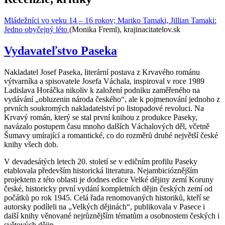
Mládežníci vo veku 14 – 16 rokov; Mariko Tamaki, Jillian Tamaki:
Jedno obyčejný léto
(Monika Freml), krajinacitatelov.sk
Vydavateľstvo Paseka
Nakladatel Josef Paseka, literární postava z Krvavého románu
výtvarníka a spisovatele Josefa Váchala, inspiroval v roce 1989
Ladislava Horáčka nikoliv k založení podniku zaměřeného na
vydávání „obluzenin národa českého“, ale k pojmenování jednoho z
prvních soukromých nakladatelství po listopadové revoluci. Na
Krvavý román, který se stal první knihou z produkce Paseky,
navázalo postupem času mnoho dalších Váchalových děl, včetně
Šumavy umírající a romantické, co do rozměrů druhé největší české
knihy všech dob.
V devadesátých letech 20. století se v edičním profilu Paseky
etablovala především historická literatura. Nejambicióznějším
projektem z této oblasti je dodnes edice Velké dějiny zemí Koruny
české, historicky první vydání kompletních dějin českých zemí od
počátků po rok 1945. Celá řada renomovaných historiků, kteří se
autorsky podíleli na „Velkých dějinách“, publikovala v Pasece i
další knihy věnované nejrůznějším tématům a osobnostem českých i
světových dějin.