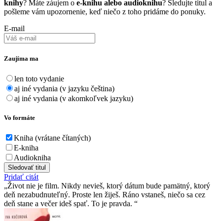
knihy
? Máte záujem o
e-knihu alebo audioknihu
? Sledujte titul a
pošleme vám upozornenie, keď niečo z toho pridáme do ponuky.
E-mail
Zaujíma ma
len toto vydanie
aj iné vydania (v jazyku čeština)
aj iné vydania (v akomkoľvek jazyku)
Vo formáte
Kniha (vrátane čítaných)
E-kniha
Audiokniha
Sledovať titul
Pridať citát
Život nie je film. Nikdy nevieš, ktorý dátum bude pamätný, ktorý
deň nezabudnuteľný. Proste len žiješ. Ráno vstaneš, niečo sa cez
deň stane a večer ideš spať. To je pravda.