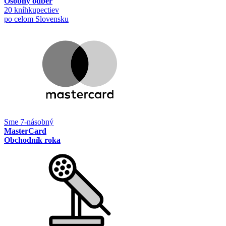
Osobný odber
20 kníhkupectiev
po celom Slovensku
Sme 7-násobný
MasterCard
Obchodník roka