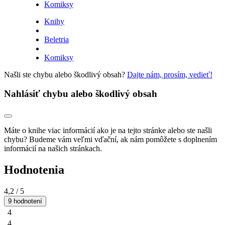
Komiksy
Knihy
Beletria
Komiksy
Našli ste chybu alebo škodlivý obsah?
Dajte nám, prosím, vedieť!
Nahlásiť chybu alebo škodlivý obsah
Máte o knihe viac informácií ako je na tejto stránke alebo ste našli
chybu? Budeme vám veľmi vďační, ak nám pomôžete s doplnením
informácií na našich stránkach.
Hodnotenia
4,2
/ 5
9 hodnotení
4
4