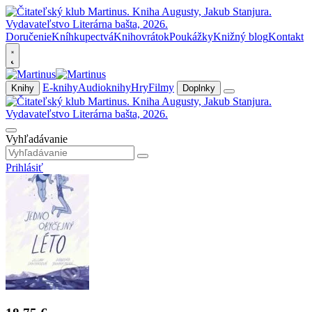
Doručenie
Kníhkupectvá
Knihovrátok
Poukážky
Knižný blog
Kontakt
E-knihy
Audioknihy
Hry
Filmy
Knihy
Doplnky
Vyhľadávanie
Prihlásiť