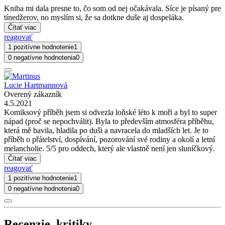
Kniha mi dala presne to, čo som od nej očakávala. Síce je písaný pre
tínedžerov, no myslím si, že sa dotkne duše aj dospeláka.
Čítať viac
reagovať
1 pozitívne hodnotenie
1
0 negatívne hodnotenia
0
Lucie Hartmannová
Overený zákazník
4.5.2021
Komiksový příběh jsem si odvezla loňské léto k moři a byl to super
nápad (proč se nepochválit). Byla to především atmosféra příběhu,
která mě bavila, hladila po duši a navracela do mladších let. Je to
příběh o přátelství, dospívání, pozorování své rodiny a okolí a letní
melancholie. 5/5 pro oddech, který ale vlastně není jen sluníčkový.
Čítať viac
reagovať
1 pozitívne hodnotenie
1
0 negatívne hodnotenia
0
Recenzie, kritiky