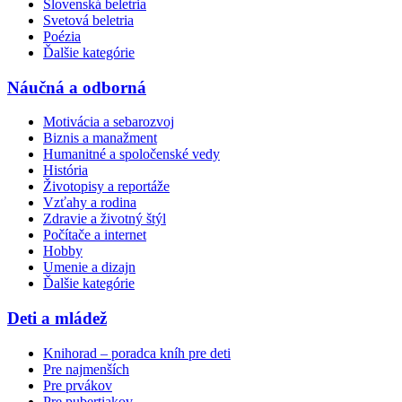
Slovenská beletria
Svetová beletria
Poézia
Ďalšie kategórie
Náučná a odborná
Motivácia a sebarozvoj
Biznis a manažment
Humanitné a spoločenské vedy
História
Životopisy a reportáže
Vzťahy a rodina
Zdravie a životný štýl
Počítače a internet
Hobby
Umenie a dizajn
Ďalšie kategórie
Deti a mládež
Knihorad – poradca kníh pre deti
Pre najmenších
Pre prvákov
Pre pubertiakov