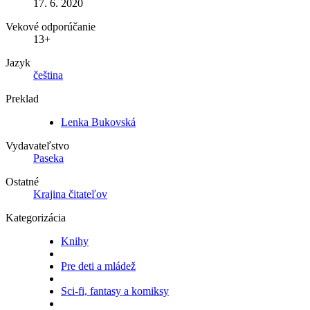
17. 6. 2020
Vekové odporúčanie
13+
Jazyk
čeština
Preklad
Lenka Bukovská
Vydavateľstvo
Paseka
Ostatné
Krajina čitateľov
Kategorizácia
Knihy
Pre deti a mládež
Sci-fi, fantasy a komiksy