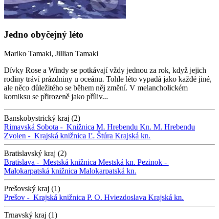
Jedno obyčejný léto
Mariko Tamaki, Jillian Tamaki
Dívky Rose a Windy se potkávají vždy jednou za rok, když jejich
rodiny tráví prázdniny u oceánu. Tohle léto vypadá jako každé jiné,
ale něco důležitého se během něj změní. V melancholickém
komiksu se přirozeně jako příliv...
Banskobystrický kraj (2)
Rimavská Sobota -
Knižnica M. Hrebendu
Kn. M. Hrebendu
Zvolen -
Krajská knižnica Ľ. Štúra
Krajská kn.
Bratislavský kraj (2)
Bratislava -
Mestská knižnica
Mestská kn.
Pezinok -
Malokarpatská knižnica
Malokarpatská kn.
Prešovský kraj (1)
Prešov -
Krajská knižnica P. O. Hviezdoslava
Krajská kn.
Trnavský kraj (1)