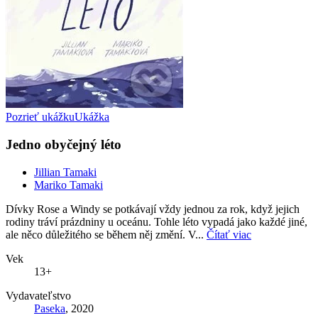
Pozrieť ukážku
Ukážka
Jedno obyčejný léto
Jillian Tamaki
Mariko Tamaki
Dívky Rose a Windy se potkávají vždy jednou za rok, když jejich
rodiny tráví prázdniny u oceánu. Tohle léto vypadá jako každé jiné,
ale něco důležitého se během něj změní. V...
Čítať viac
Vek
13+
Vydavateľstvo
Paseka
, 2020