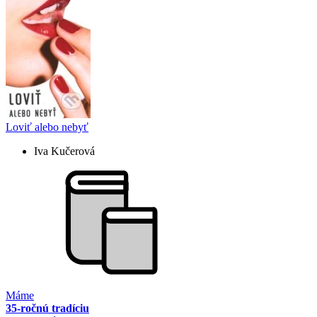
Loviť alebo nebyť
Iva Kučerová
Máme
35-ročnú tradíciu