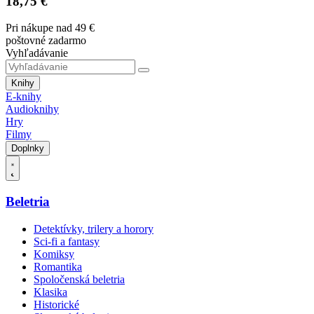
18,75 €
Pri nákupe nad 49 €
poštovné zadarmo
Vyhľadávanie
Knihy
E-knihy
Audioknihy
Hry
Filmy
Doplnky
Beletria
Detektívky, trilery a horory
Sci-fi a fantasy
Komiksy
Romantika
Spoločenská beletria
Klasika
Historické