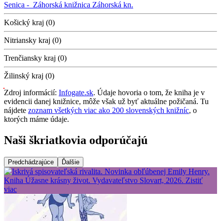
Senica -
Záhorská knižnica
Záhorská kn.
Košický kraj (0)
Nitriansky kraj (0)
Trenčiansky kraj (0)
Žilinský kraj (0)
Zdroj informácií:
Infogate.sk
. Údaje hovoria o tom, že kniha je v
evidencii danej knižnice, môže však už byť aktuálne požičaná. Tu
nájdete
zoznam všetkých viac ako 200 slovenských knižníc
, o
ktorých máme údaje.
Naši škriatkovia odporúčajú
Predchádzajúce
Ďalšie