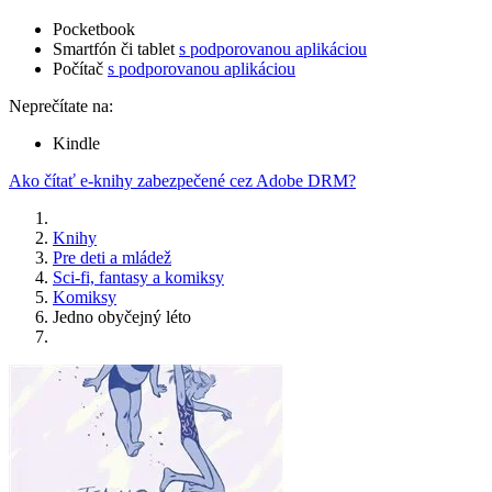
Pocketbook
Smartfón či tablet
s podporovanou aplikáciou
Počítač
s podporovanou aplikáciou
Neprečítate na:
Kindle
Ako čítať e-knihy zabezpečené cez Adobe DRM?
Knihy
Pre deti a mládež
Sci-fi, fantasy a komiksy
Komiksy
Jedno obyčejný léto