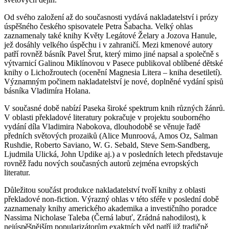
Od svého založení až do současnosti vydává nakladatelství i prózy
úspěšného českého spisovatele Petra Šabacha. Velký ohlas
zaznamenaly také knihy Květy Legátové Želary a Jozova Hanule,
jež dosáhly velkého úspěchu i v zahraničí. Mezi kmenové autory
patří rovněž básník Pavel Šrut, který mimo jiné napsal a společně s
výtvarnicí Galinou Miklínovou v Pasece publikoval oblíbené dětské
knihy o Lichožroutech (ocenění Magnesia Litera – kniha desetiletí).
Významným počinem nakladatelství je nové, doplněné vydání spisů
básníka Vladimíra Holana.
V současné době nabízí Paseka široké spektrum knih různých žánrů.
V oblasti překladové literatury pokračuje v projektu souborného
vydání díla Vladimira Nabokova, dlouhodobě se věnuje řadě
předních světových prozaiků (Alice Munroová, Amos Oz, Salman
Rushdie, Roberto Saviano, W. G. Sebald, Steve Sem-Sandberg,
Ljudmila Ulická, John Updike aj.) a v posledních letech představuje
rovněž řadu nových současných autorů zejména evropských
literatur.
Důležitou součást produkce nakladatelství tvoří knihy z oblasti
překladové non-fiction. Výrazný ohlas v této sféře v poslední době
zaznamenaly knihy amerického akademika a investičního poradce
Nassima Nicholase Taleba (Černá labuť, Zrádná nahodilost), k
nejúspěšnějším popularizátorům exaktních věd patří již tradičně