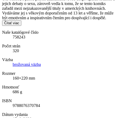
jejich debaty o sexu, zároveň vedla k tomu, že se tento komiks
zařadil mezi nejzakazovanější tituly v amerických knihovnách.
Vydáváme jej s věkovým doporučením od 13 let a věříme, že může
být emotivním a inspirativním čtením pro dospívající i dospělé.
Čítať viac
Naše katalógové číslo
758243
Počet strán
320
Väzba
brožovaná väzba
Rozmer
160×220 mm
Hmotnosť
686 g
ISBN
9788076370784
Dátum vydania