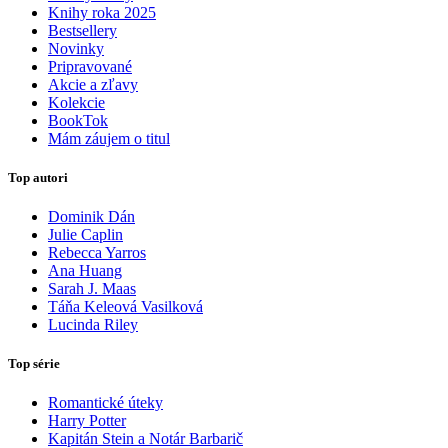
Knihy roka 2025
Bestsellery
Novinky
Pripravované
Akcie a zľavy
Kolekcie
BookTok
Mám záujem o titul
Top autori
Dominik Dán
Julie Caplin
Rebecca Yarros
Ana Huang
Sarah J. Maas
Táňa Keleová Vasilková
Lucinda Riley
Top série
Romantické úteky
Harry Potter
Kapitán Stein a Notár Barbarič