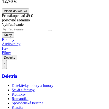
12,70 €
Vložiť do košíka
Pri nákupe nad 49 €
poštovné zadarmo
Vyhľadávanie
Knihy
E-knihy
Audioknihy
Hry
Filmy
Doplnky
Beletria
Detektívky, trilery a horory
Sci-fi a fantasy
Komiksy
Romantika
Spoločenská beletria
Klasika