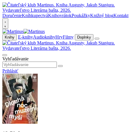
Doručenie
Kníhkupectvá
Knihovrátok
Poukážky
Knižný blog
Kontakt
E-knihy
Audioknihy
Hry
Filmy
Knihy
Doplnky
Vyhľadávanie
Prihlásiť