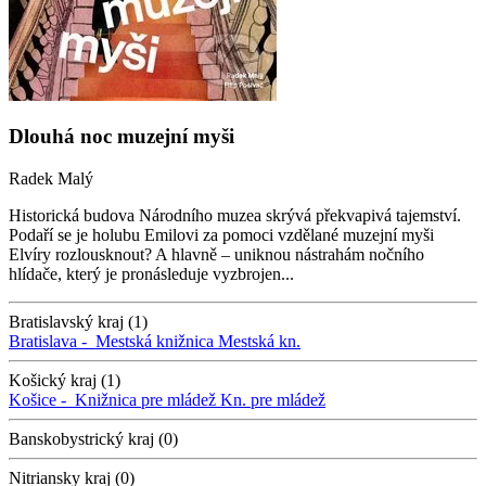
Dlouhá noc muzejní myši
Radek Malý
Historická budova Národního muzea skrývá překvapivá tajemství.
Podaří se je holubu Emilovi za pomoci vzdělané muzejní myši
Elvíry rozlousknout? A hlavně – uniknou nástrahám nočního
hlídače, který je pronásleduje vyzbrojen...
Bratislavský kraj (1)
Bratislava -
Mestská knižnica
Mestská kn.
Košický kraj (1)
Košice -
Knižnica pre mládež
Kn. pre mládež
Banskobystrický kraj (0)
Nitriansky kraj (0)