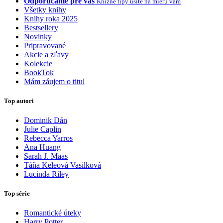
Odporúčame pre vás
Knižné tipy ušité na mieru vám
Všetky knihy
Knihy roka 2025
Bestsellery
Novinky
Pripravované
Akcie a zľavy
Kolekcie
BookTok
Mám záujem o titul
Top autori
Dominik Dán
Julie Caplin
Rebecca Yarros
Ana Huang
Sarah J. Maas
Táňa Keleová Vasilková
Lucinda Riley
Top série
Romantické úteky
Harry Potter