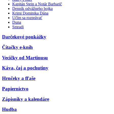
Kapitán Stein a Notár Barbarič
Denník odvážneho bojka
Krimi Dominika Dána
Učím sa rozprávať
Duna
Smradi
Darčekové poukážky
Čítačky e-kníh
Vecičky od Martinusu
Káva, čaj a pochutiny
Hrnčeky a fľaše
Papiernictvo
Zápisníky a kalendáre
Hudba