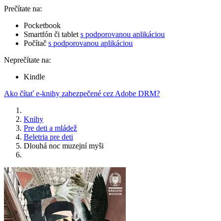
Prečítate na:
Pocketbook
Smartfón či tablet
s podporovanou aplikáciou
Počítač
s podporovanou aplikáciou
Neprečítate na:
Kindle
Ako čítať e-knihy zabezpečené cez Adobe DRM?
Knihy
Pre deti a mládež
Beletria pre deti
Dlouhá noc muzejní myši