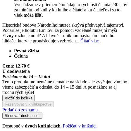
Vychádzame z priemerného údaju o rýchlosti čítania 230 slov
za minútu, od knihy ku knihe a čitateľa ku čitateľovi sa to
však môže líšiť.
Historická budova Národního muzea skrývá překvapivá tajemství.
Podaří se je holubu Emilovi za pomoci vzdělané muzejní myši
Elvíry rozlousknout? A hlavně – uniknou nástrahám nočního
hlídače, který je pronásleduje vyzbrojen...
Čítať viac
Pevná väzba
Čeština
Cena:
12,70 €
U dodávateľa
Posielame do 14 – 15 dní
Tento produkt momentálne nemáme na sklade, ale zvyčajne vám ho
vieme zabezpečiť a odoslať do 14 – 15 dní. A posnažíme sa aj
trochu rýchlejšie!
Vložiť do košíka
Rezervovať v kníhkupectve
Pridať do zoznamu
Sledovať dostupnosť
Dostupné v
dvoch knižniciach
.
Požičať v knižnici