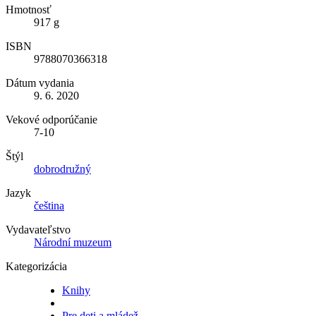
Hmotnosť
917 g
ISBN
9788070366318
Dátum vydania
9. 6. 2020
Vekové odporúčanie
7-10
Štýl
dobrodružný
Jazyk
čeština
Vydavateľstvo
Národní muzeum
Kategorizácia
Knihy
Pre deti a mládež