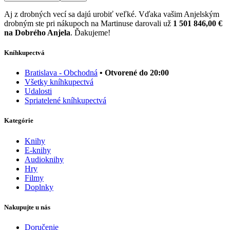
Aj z drobných vecí sa dajú urobiť veľké. Vďaka vašim Anjelským
drobným ste pri nákupoch na Martinuse darovali už
1 501 846,00 €
na Dobrého Anjela
. Ďakujeme!
Kníhkupectvá
Bratislava - Obchodná
• Otvorené do 20:00
Všetky kníhkupectvá
Udalosti
Spriatelené kníhkupectvá
Kategórie
Knihy
E-knihy
Audioknihy
Hry
Filmy
Doplnky
Nakupujte u nás
Doručenie