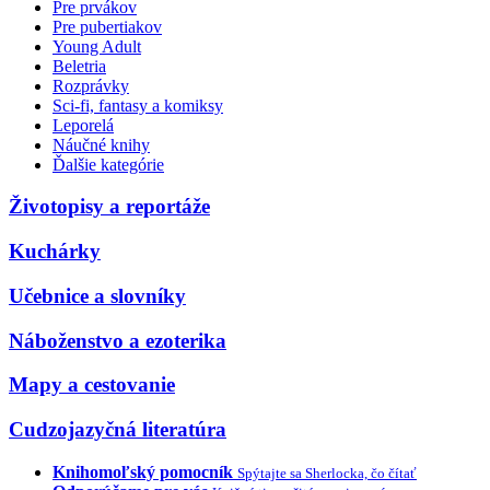
Pre prvákov
Pre pubertiakov
Young Adult
Beletria
Rozprávky
Sci-fi, fantasy a komiksy
Leporelá
Náučné knihy
Ďalšie kategórie
Životopisy a reportáže
Kuchárky
Učebnice a slovníky
Náboženstvo a ezoterika
Mapy a cestovanie
Cudzojazyčná literatúra
Knihomoľský pomocník
Spýtajte sa Sherlocka, čo čítať