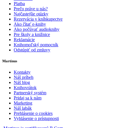
Platba
Prečo práve u nás?
Najčastejšie otázky
Rezervácia v kníhkupectve
Ako čítať e-knihy
Ako počúvať audioknihy
Pre školy a knižnice
Reklamácie
Knihomoľský pomocník
Odstúpiť od zmluvy
Martinus
Kontakty
Náš príbeh
Náš blog
Knihovrátok
Partnerský systém
Pridaj sa k nám
Marketing
Náš labák
Prehlásenie o cookies
Vyhlásenie o prístupnosti