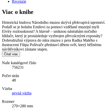
Recenzie
Viac o knihe
Historická budova Národního muzea skrývá překvapivá tajemství.
Podaří se je holubu Emilovi za pomoci vzdělané muzejní myši
Elvíry rozlousknout? A hlavně – uniknou nástrahám nočního
hlídače, který je pronásleduje vyzbrojen převzácnými exponáty?
Dobrodružná výprava do nitra muzea z pera Radka Malého s
ilustracemi Filipa Pošivače představí dětem svět, který běžnému
návštěvníkovi zůstane utajen.
Čítať viac
Naše katalógové číslo
756231
Počet strán
48
Väzba
pevná väzba
Rozmer
270×280 mm