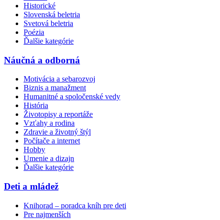
Historické
Slovenská beletria
Svetová beletria
Poézia
Ďalšie kategórie
Náučná a odborná
Motivácia a sebarozvoj
Biznis a manažment
Humanitné a spoločenské vedy
História
Životopisy a reportáže
Vzťahy a rodina
Zdravie a životný štýl
Počítače a internet
Hobby
Umenie a dizajn
Ďalšie kategórie
Deti a mládež
Knihorad – poradca kníh pre deti
Pre najmenších