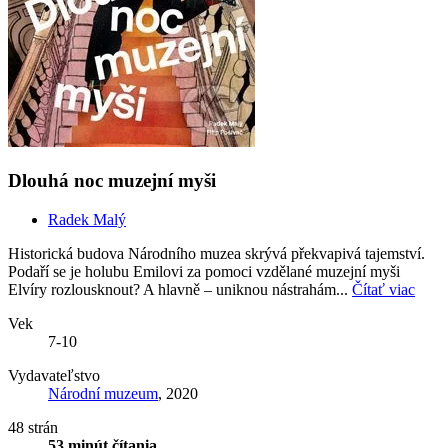
Dlouhá noc muzejní myši
Radek Malý
Historická budova Národního muzea skrývá překvapivá tajemství.
Podaří se je holubu Emilovi za pomoci vzdělané muzejní myši
Elvíry rozlousknout? A hlavně – uniknou nástrahám...
Čítať viac
Vek
7-10
Vydavateľstvo
Národní muzeum
, 2020
48 strán
53 minút čítania