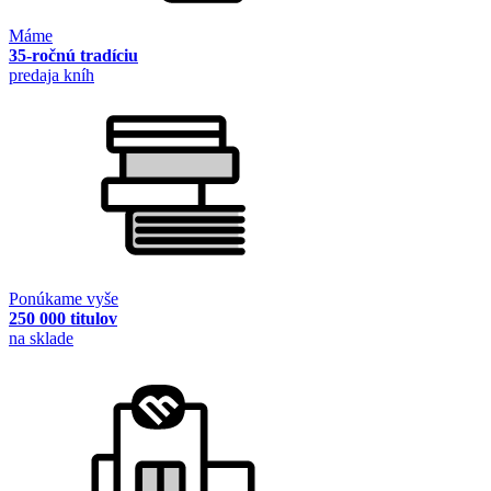
Máme
35-ročnú tradíciu
predaja kníh
Ponúkame vyše
250 000 titulov
na sklade