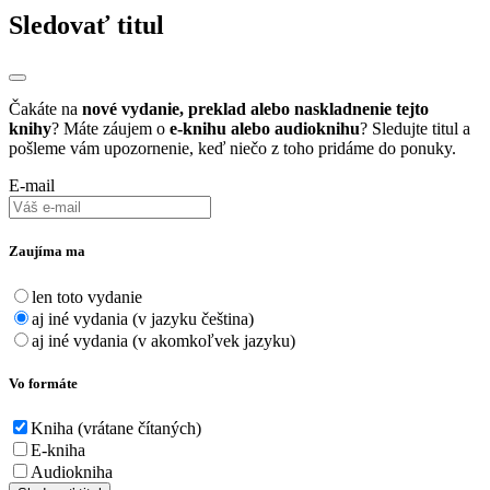
Sledovať titul
Čakáte na
nové vydanie, preklad alebo naskladnenie tejto
knihy
? Máte záujem o
e-knihu alebo audioknihu
? Sledujte titul a
pošleme vám upozornenie, keď niečo z toho pridáme do ponuky.
E-mail
Zaujíma ma
len toto vydanie
aj iné vydania (v jazyku čeština)
aj iné vydania (v akomkoľvek jazyku)
Vo formáte
Kniha (vrátane čítaných)
E-kniha
Audiokniha