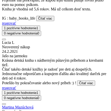
Príjemne ma prekvapilo, že kupou tejto knihu putuje rovno jedno
euro na pomoc psíkom.
Kniha je vhodná od 5,6 rokov. Má už celkom dosť textu.
IG : baby_books_life
Čítať viac
reagovať
1 pozitívne hodnotenie
1
0 negatívne hodnotenia
0
Lucia L
Neoverený nákup
24.2.2021
Jašo na jarmoku
Krásna detská kniha s nádherným pútavým príbehom a kresbami
tiež.
Čítať takéto detské knižky je radosť pre deti aj dospelých.
Jednoznačne odporúčam a kupujem ďalšiu ako kvalitný darček pre
deti od 4 rokov.
Potešilo by pokračovanie alebo nový príbeh :) !
Čítať viac
reagovať
1 pozitívne hodnotenie
1
0 negatívne hodnotenia
0
Martina Mazúchová