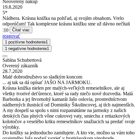
Neoverený nákup
19.8.2020
5*
Nádhera. Krásna knižka na pohľad, aj svojím obsahom. Vrelo
odporúčam! Tak komplexne krásnu knižku sme už dávno nečítali
:)))
Čítať viac
reagovať
1 pozitívne hodnotenie
1
1 negatívne hodnotenie
1
Sabína Schubertová
Overený zákazník
28.7.2020
Malé dobrodružstvo so sladkým koncom
... aj tak sa dá opísať JAŠO NA JARMOKU.
Krásna knižka nielen pre malých-veľkých remeselníkov, ale aj
všetky tvorivé deťúrence, ktoré sa rady niečo nové dozvedia. Malá
Barborka a jej štvornohý kamarát Jašo oslovia, prostredníctvom
nádherných ilustrácií od Dominiky Šikulincovej, aj tích najmenších.
A my dospelí sa spolu s nimi rozpamätáme na jarmoky z našich
detských čias plných vône cukrovej vaty, smiechu z retiazkových
kolotočov a veselého kriku remeselníkov snažiacich sa predať svoje
výrobky.
Do knižky sa jednoducho zamilujete. A kto vie, možno sa vám toho
ozajstného Jaša podarí zazrieť v bratislavskom vinohrade.