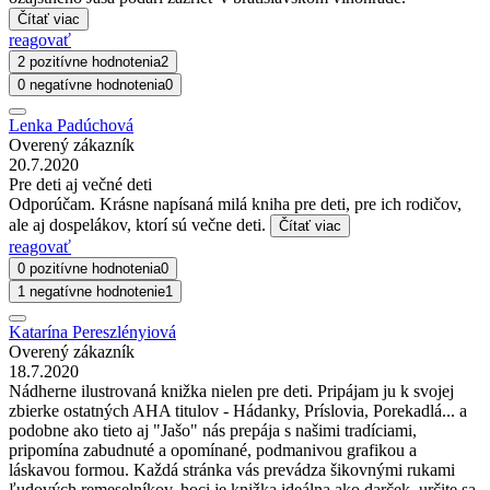
Čítať viac
reagovať
2 pozitívne hodnotenia
2
0 negatívne hodnotenia
0
Lenka Padúchová
Overený zákazník
20.7.2020
Pre deti aj večné deti
Odporúčam. Krásne napísaná milá kniha pre deti, pre ich rodičov,
ale aj dospelákov, ktorí sú večne deti.
Čítať viac
reagovať
0 pozitívne hodnotenia
0
1 negatívne hodnotenie
1
Katarína Pereszlényiová
Overený zákazník
18.7.2020
Nádherne ilustrovaná knižka nielen pre deti. Pripájam ju k svojej
zbierke ostatných AHA titulov - Hádanky, Príslovia, Porekadlá... a
podobne ako tieto aj "Jašo" nás prepája s našimi tradíciami,
pripomína zabudnuté a opomínané, podmanivou grafikou a
láskavou formou. Každá stránka vás prevádza šikovnými rukami
ľudových remeselníkov, hoci je knižka ideálna ako darček, určite sa