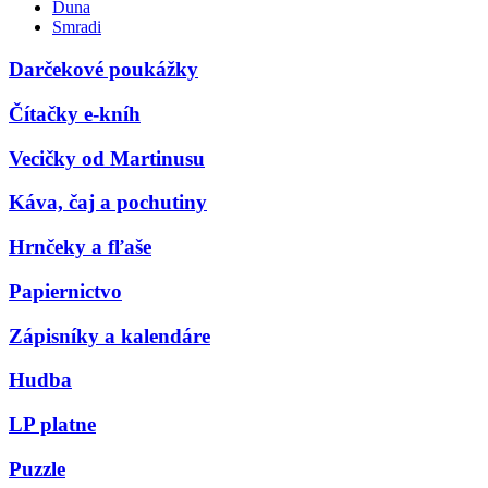
Duna
Smradi
Darčekové poukážky
Čítačky e-kníh
Vecičky od Martinusu
Káva, čaj a pochutiny
Hrnčeky a fľaše
Papiernictvo
Zápisníky a kalendáre
Hudba
LP platne
Puzzle