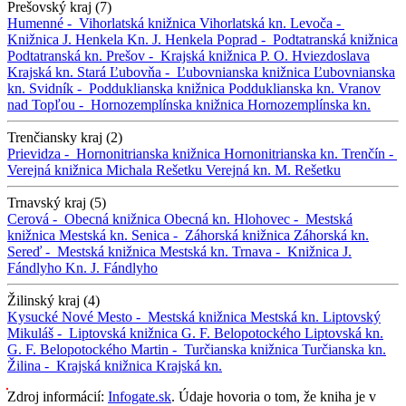
Prešovský kraj (7)
Humenné -
Vihorlatská knižnica
Vihorlatská kn.
Levoča -
Knižnica J. Henkela
Kn. J. Henkela
Poprad -
Podtatranská knižnica
Podtatranská kn.
Prešov -
Krajská knižnica P. O. Hviezdoslava
Krajská kn.
Stará Ľubovňa -
Ľubovnianska knižnica
Ľubovnianska
kn.
Svidník -
Podduklianska knižnica
Podduklianska kn.
Vranov
nad Topľou -
Hornozemplínska knižnica
Hornozemplínska kn.
Trenčiansky kraj (2)
Prievidza -
Hornonitrianska knižnica
Hornonitrianska kn.
Trenčín -
Verejná knižnica Michala Rešetku
Verejná kn. M. Rešetku
Trnavský kraj (5)
Cerová -
Obecná knižnica
Obecná kn.
Hlohovec -
Mestská
knižnica
Mestská kn.
Senica -
Záhorská knižnica
Záhorská kn.
Sereď -
Mestská knižnica
Mestská kn.
Trnava -
Knižnica J.
Fándlyho
Kn. J. Fándlyho
Žilinský kraj (4)
Kysucké Nové Mesto -
Mestská knižnica
Mestská kn.
Liptovský
Mikuláš -
Liptovská knižnica G. F. Belopotockého
Liptovská kn.
G. F. Belopotockého
Martin -
Turčianska knižnica
Turčianska kn.
Žilina -
Krajská knižnica
Krajská kn.
Zdroj informácií:
Infogate.sk
. Údaje hovoria o tom, že kniha je v