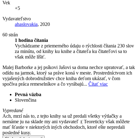
Vek
+5
Vydavateľstvo
ahaslovakia
, 2020
60 strán
1 hodina čítania
Vychádzame z priemerného údaju o rýchlosti čítania 230 slov
za minútu, od knihy ku knihe a čitateľa ku čitateľovi sa to
však môže líšiť.
Malej Barborke a jej psíkovi Jašovi sa doma nechce upratovať, a tak
odídu na jarmok, ktorý sa práve koná v meste. Prostredníctvom ich
vyjašených dobrodružstiev chce kniha deťom ukázať, v čom
spočíva práca remeselníkov a čo vyrábajú...
Čítať viac
Pevná väzba
Slovenčina
Vypredané
Ach, mrzí nás to, z tejto knihy sa už predali všetky výtlačky a
nemáme ju na sklade my ani vydavateľ :( Teoreticky však môžete
mať šťastie v niektorých iných obchodoch, ktoré ešte nepredali
posledné kusy.