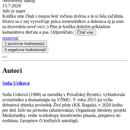
Neoverený nákup
15.7.2020
Jašo je super
Knižku sme čítali s mojou šesť ročnou dcérou a tá si Jaša zaľúbila.
Hravo sa v nej vysvetľuje práca remeselníkov a dokonca aj ja som
sa dozvedela nové veci :) Plus je knižka dobrým príkladom
kamarátstva dieťata a psa. Odporúčam.
Čítať viac
reagovať
1 pozitívne hodnotenie
1
0 negatívne hodnotenia
0
Autori
Soňa Uriková
Soňa Uriková (1988) sa narodila v Považskej Bystrici, vyštudovala
scenáristiku a dramaturgiu na VŠMU. V roku 2015 jej vyšla
debutová zbierka poviedok
Živé ploty
(KK Bagala), v 2020 kniha
pre deti
Jašo na jarmoku
(ahaslovakia). Organizuje literárny projekt
Medziriadky, vedie workshopy kreatívneho písania, prispieva do
rozhlasu, časopisov či knižných antológií.