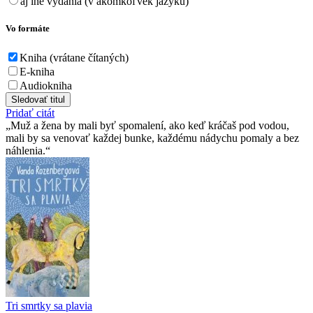
aj iné vydania (v akomkoľvek jazyku)
Vo formáte
Kniha (vrátane čítaných)
E-kniha
Audiokniha
Sledovať titul
Pridať citát
Muž a žena by mali byť spomalení, ako keď kráčaš pod vodou,
mali by sa venovať každej bunke, každému nádychu pomaly a bez
náhlenia.
Tri smrtky sa plavia