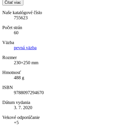
Čítať viac
Naše katalógové číslo
755623
Počet strán
60
Väzba
pevná väzba
Rozmer
230×250 mm
Hmotnosť
488 g
ISBN
9788097294670
Dátum vydania
3. 7. 2020
Vekové odporúčanie
+5