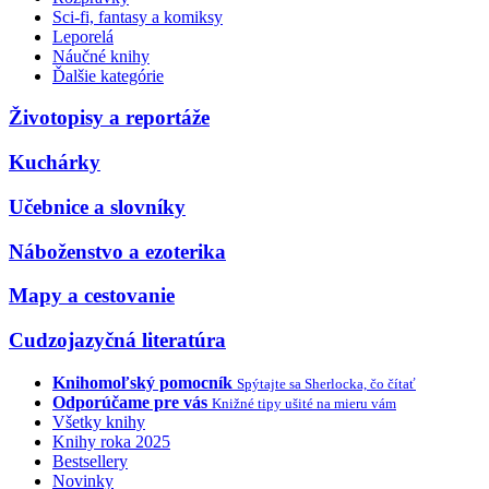
Sci-fi, fantasy a komiksy
Leporelá
Náučné knihy
Ďalšie kategórie
Životopisy a reportáže
Kuchárky
Učebnice a slovníky
Náboženstvo a ezoterika
Mapy a cestovanie
Cudzojazyčná literatúra
Knihomoľský pomocník
Spýtajte sa Sherlocka, čo čítať
Odporúčame pre vás
Knižné tipy ušité na mieru vám
Všetky knihy
Knihy roka 2025
Bestsellery
Novinky