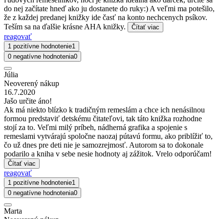
do nej začítate hneď ako ju dostanete do ruky:) A veľmi ma potešilo,
že z každej predanej knižky ide časť na konto nechcenych psíkov.
Teším sa na ďalšie krásne AHA knižky.
Čítať viac
reagovať
1 pozitívne hodnotenie
1
0 negatívne hodnotenia
0
Júlia
Neoverený nákup
16.7.2020
Jašo určite áno!
Ak má niekto blízko k tradičným remeslám a chce ich nenásilnou
formou predstaviť detskému čitateľovi, tak táto knižka rozhodne
stojí za to. Veľmi milý príbeh, nádherná grafika a spojenie s
remeslami vytvárajú spoločne naozaj pútavú formu, ako priblížiť to,
čo už dnes pre deti nie je samozrejmosť. Autorom sa to dokonale
podarilo a kniha v sebe nesie hodnoty aj zážitok. Vrelo odporúčam!
Čítať viac
reagovať
1 pozitívne hodnotenie
1
0 negatívne hodnotenia
0
Marta