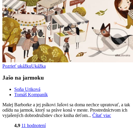
Pozrieť ukážku
Ukážka
Jašo na jarmoku
Soňa Uriková
Tomáš Kompaník
Malej Barborke a jej psíkovi Jašovi sa doma nechce upratovať, a tak
odídu na jarmok, ktorý sa práve koná v meste. Prostredníctvom ich
vyjašených dobrodružstiev chce kniha deťom...
Čítať viac
4,9
11 hodnotení