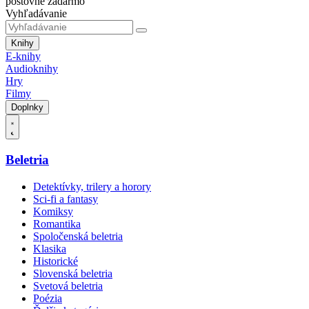
poštovné zadarmo
Vyhľadávanie
Knihy
E-knihy
Audioknihy
Hry
Filmy
Doplnky
Beletria
Detektívky, trilery a horory
Sci-fi a fantasy
Komiksy
Romantika
Spoločenská beletria
Klasika
Historické
Slovenská beletria
Svetová beletria
Poézia