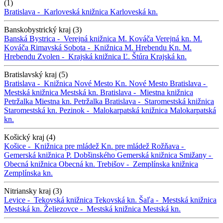
(1)
Bratislava -
Karloveská knižnica
Karloveská kn.
Banskobystrický kraj (3)
Banská Bystrica -
Verejná knižnica M. Kováča
Verejná kn. M.
Kováča
Rimavská Sobota -
Knižnica M. Hrebendu
Kn. M.
Hrebendu
Zvolen -
Krajská knižnica Ľ. Štúra
Krajská kn.
Bratislavský kraj (5)
Bratislava -
Knižnica Nové Mesto
Kn. Nové Mesto
Bratislava -
Mestská knižnica
Mestská kn.
Bratislava -
Miestna knižnica
Petržalka
Miestna kn. Petržalka
Bratislava -
Staromestská knižnica
Staromestská kn.
Pezinok -
Malokarpatská knižnica
Malokarpatská
kn.
Košický kraj (4)
Košice -
Knižnica pre mládež
Kn. pre mládež
Rožňava -
Gemerská knižnica P. Dobšinského
Gemerská knižnica
Smižany -
Obecná knižnica
Obecná kn.
Trebišov -
Zemplínska knižnica
Zemplínska kn.
Nitriansky kraj (3)
Levice -
Tekovská knižnica
Tekovská kn.
Šaľa -
Mestská knižnica
Mestská kn.
Želiezovce -
Mestská knižnica
Mestská kn.