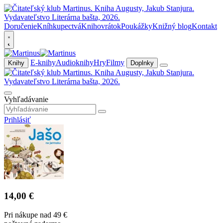
Doručenie
Kníhkupectvá
Knihovrátok
Poukážky
Knižný blog
Kontakt
E-knihy
Audioknihy
Hry
Filmy
Knihy
Doplnky
Vyhľadávanie
Prihlásiť
14,00 €
Pri nákupe nad 49 €