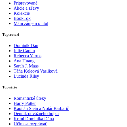
Pripravované
Akcie a zľavy
Kolekcie
BookTok
Mám záujem o titul
Top autori
Dominik Dán
Julie Caplin
Rebecca Yarros
Ana Huang
Sarah J. Maas
Táňa Keleová Vasilková
Lucinda Riley
Top série
Romantické úteky
Harry Potter
Kapitán Stein a Notár Barbarič
Denník odvážneho bojka
Krimi Dominika Dána
Učím sa rozprávať