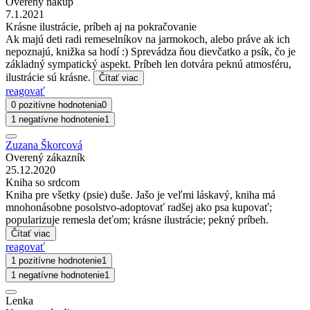
Overený nákup
7.1.2021
Krásne ilustrácie, príbeh aj na pokračovanie
Ak majú deti radi remeselníkov na jarmokoch, alebo práve ak ich
nepoznajú, knižka sa hodí :) Sprevádza ňou dievčatko a psík, čo je
základný sympatický aspekt. Príbeh len dotvára peknú atmosféru,
ilustrácie sú krásne.
Čítať viac
reagovať
0 pozitívne hodnotenia
0
1 negatívne hodnotenie
1
Zuzana Škorcová
Overený zákazník
25.12.2020
Kniha so srdcom
Kniha pre všetky (psie) duše. Jašo je veľmi láskavý, kniha má
mnohonásobne posolstvo-adoptovať radšej ako psa kupovať;
popularizuje remesla deťom; krásne ilustrácie; pekný príbeh.
Čítať viac
reagovať
1 pozitívne hodnotenie
1
1 negatívne hodnotenie
1
Lenka