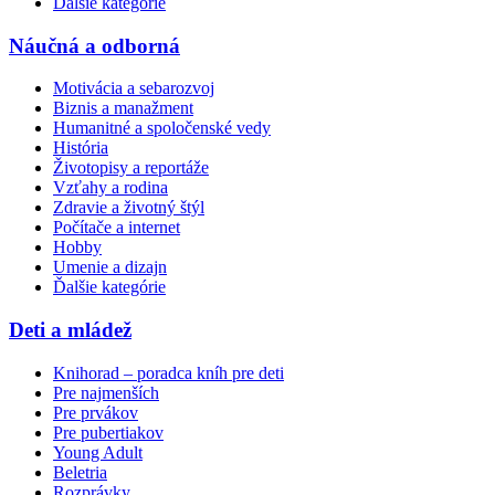
Ďalšie kategórie
Náučná a odborná
Motivácia a sebarozvoj
Biznis a manažment
Humanitné a spoločenské vedy
História
Životopisy a reportáže
Vzťahy a rodina
Zdravie a životný štýl
Počítače a internet
Hobby
Umenie a dizajn
Ďalšie kategórie
Deti a mládež
Knihorad – poradca kníh pre deti
Pre najmenších
Pre prvákov
Pre pubertiakov
Young Adult
Beletria
Rozprávky