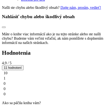
Našli ste chybu alebo škodlivý obsah?
Dajte nám, prosím, vedieť!
Nahlásiť chybu alebo škodlivý obsah
Máte o knihe viac informácií ako je na tejto stránke alebo ste našli
chybu? Budeme vám veľmi vďační, ak nám pomôžete s doplnením
informácií na našich stránkach.
Hodnotenia
4,9
/ 5
11 hodnotení
10
1
0
0
0
Ako sa páčila kniha vám?