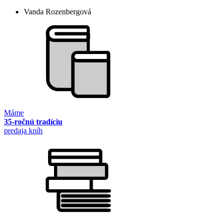
Vanda Rozenbergová
Máme
35-ročnú tradíciu
predaja kníh