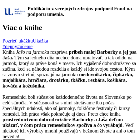
Publikáciu z verejných zdrojov podporil Fond na
podporu umenia.
Viac o knihe
Pozrieť ukážku
Ukážka
#dejiny
#učenie
Kniha
Jašo na jarmoku
rozpráva
príbeh malej Barborky a jej psa
Jaša.
Tým sa jedného dňa nechce doma upratovať, a tak odídu na
jarmok, ktorý sa práve koná v meste. Ich vyjašené dobrodružstvo sa
začína, keď sa náhodou rozdelia a každý si ide svojou cestou. Kým
sa znovu stretnú, spoznajú na jarmoku
medovnikárku, čipkárku,
majolikára, hrnčiara, drotárku, tkáčku, rezbára, košikára,
kováča a kožušníka
.
Remeselníci boli súčasťou každodenného života na Slovensku po
celé stáročia. V súčasnosti sa s nimi stretávame iba počas
špeciálnych udalostí, ako sú jarmoky, folklórne festivaly či kurzy
remesiel. Ich práca však pokračuje aj dnes. Preto chce kniha
prostredníctvom dobrodružstiev Barborky a Jaša deťom
ukázať, v čom práca remeselníkov spočíva a čo vyrábajú
. Veď
niektoré ich výrobky mnohí používajú v bežnom živote a ani o tom
nevedia!