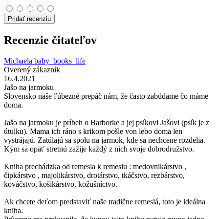
Pridať recenziu
Recenzie čitateľov
Michaela baby_books_life
Overený zákazník
16.4.2021
Jašo na jarmoku
Slovensko naše ľúbezné prepáč nám, že často zabúdame čo máme
doma.
Jašo na jarmoku je príbeh o Barborke a jej psíkovi Jašovi (psík je z
útulku). Mama ich ráno s krikom pošle von lebo doma len
vystrájajú. Zatúlajú sa spolu na jarmok, kde sa nechcene rozdelia.
Kým sa opäť stretnú zažije každý z nich svoje dobrodružstvo.
Kniha prechádzka od remesla k remeslu : medovnikárstvo ,
čipkárstvo , majolikárstvo, drotárstvo, tkáčstvo, rezbárstvo,
kováčstvo, košikárstvo, kožušníctvo.
Ak chcete deťom predstaviť naše tradične remeslá, toto je ideálna
kniha.