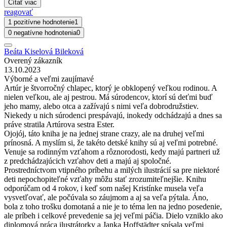
Čítať viac
reagovať
1 pozitívne hodnotenie
1
0 negatívne hodnotenia
0
Beáta Kiselová Bileková
Overený zákazník
13.10.2023
Výborné a veľmi zaujímavé
Artúr je štvorročný chlapec, ktorý je obklopený veľkou rodinou. A
nielen veľkou, ale aj pestrou. Má súrodencov, ktorí sú deťmi buď
jeho mamy, alebo otca a zažívajú s nimi veľa dobrodružstiev.
Niekedy u nich súrodenci prespávajú, inokedy odchádzajú a dnes sa
práve stratila Artúrova sestra Ester.
Ojojój, táto kniha je na jednej strane crazy, ale na druhej veľmi
prínosná. A myslím si, že takéto detské knihy sú aj veľmi potrebné.
Venuje sa rodinným vzťahom a rôznorodosti, kedy majú partneri už
z predchádzajúcich vzťahov deti a majú aj spoločné.
Prostredníctvom vtipného príbehu a milých ilustrácií sa pre niektoré
deti nepochopiteľné vzťahy môžu stať zrozumiteľnejšie. Knihu
odporúčam od 4 rokov, i keď som našej Kristínke musela veľa
vysvetľovať, ale počúvala so záujmom a aj sa veľa pýtala. Áno,
bola z toho trošku domotaná a nie je to téma len na jedno posedenie,
ale príbeh i celkové prevedenie sa jej veľmi páčia. Dielo vzniklo ako
diplomová práca ilustrátorky a Janka Hoffstädter spísala veľmi