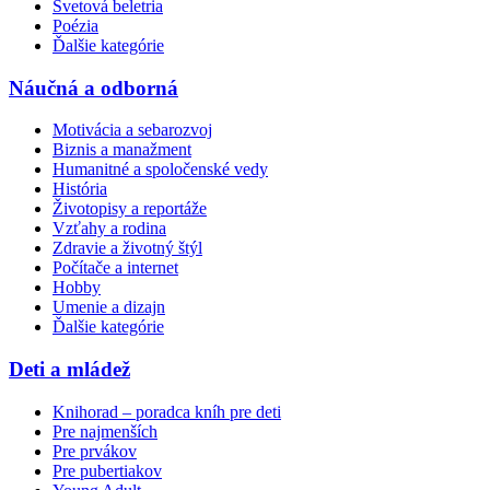
Svetová beletria
Poézia
Ďalšie kategórie
Náučná a odborná
Motivácia a sebarozvoj
Biznis a manažment
Humanitné a spoločenské vedy
História
Životopisy a reportáže
Vzťahy a rodina
Zdravie a životný štýl
Počítače a internet
Hobby
Umenie a dizajn
Ďalšie kategórie
Deti a mládež
Knihorad – poradca kníh pre deti
Pre najmenších
Pre prvákov
Pre pubertiakov