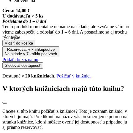
Slovenčina
Cena:
14,00 €
U dodávateľa > 5 ks
Posielame do 1 – 6 dní
Tento produkt momentálne nemáme na sklade, ale zvyčajne vám ho
vieme zabezpečiť a odoslať do 1 – 6 dní. A posnažíme sa aj trochu
rýchlejšie!
Vložiť do košíka
Rezervovať v kníhkupectve
Na sklade v 7 kníhkupectvách
Pridať do zoznamu
Sledovať dostupnosť
Dostupné v
20 knižniciach
.
Požičať v knižnici
V ktorých knižniciach majú túto knihu?
Chcete si túto knihu požičať z knižnice? Toto je zoznam knižníc, v
ktorých ju majú. Po kliknutí na názov vás presmerujeme priamo na
stránku knižnice, kde si môžete overiť jej dostupnosť a prípadne ju
aj priamo rezervovať.