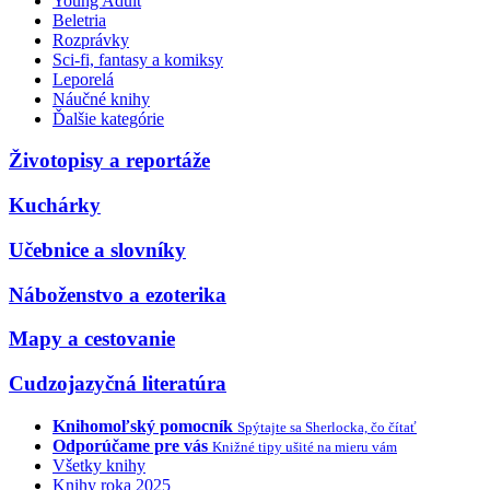
Young Adult
Beletria
Rozprávky
Sci-fi, fantasy a komiksy
Leporelá
Náučné knihy
Ďalšie kategórie
Životopisy a reportáže
Kuchárky
Učebnice a slovníky
Náboženstvo a ezoterika
Mapy a cestovanie
Cudzojazyčná literatúra
Knihomoľský pomocník
Spýtajte sa Sherlocka, čo čítať
Odporúčame pre vás
Knižné tipy ušité na mieru vám
Všetky knihy
Knihy roka 2025