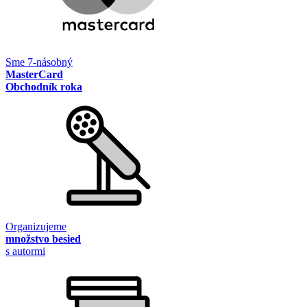
Sme 7-násobný
MasterCard
Obchodník roka
Organizujeme
množstvo besied
s autormi