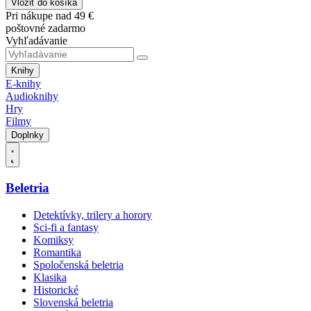
Vložiť do košíka
Pri nákupe nad 49 €
poštovné zadarmo
Vyhľadávanie
Knihy
E-knihy
Audioknihy
Hry
Filmy
Doplnky
Beletria
Detektívky, trilery a horory
Sci-fi a fantasy
Komiksy
Romantika
Spoločenská beletria
Klasika
Historické
Slovenská beletria