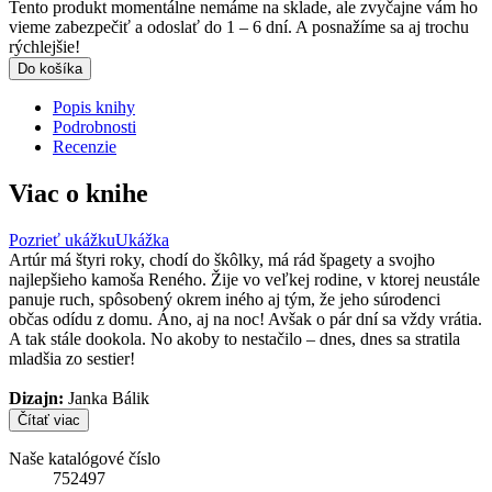
Tento produkt momentálne nemáme na sklade, ale zvyčajne vám ho
vieme zabezpečiť a odoslať do 1 – 6 dní. A posnažíme sa aj trochu
rýchlejšie!
Do košíka
Popis knihy
Podrobnosti
Recenzie
Viac o knihe
Pozrieť ukážku
Ukážka
Artúr má štyri roky, chodí do škôlky, má rád špagety a svojho
najlepšieho kamoša Reného. Žije vo veľkej rodine, v ktorej neustále
panuje ruch, spôsobený okrem iného aj tým, že jeho súrodenci
občas odídu z domu. Áno, aj na noc! Avšak o pár dní sa vždy vrátia.
A tak stále dookola. No akoby to nestačilo – dnes, dnes sa stratila
mladšia zo sestier!
Dizajn:
Janka Bálik
Čítať viac
Naše katalógové číslo
752497