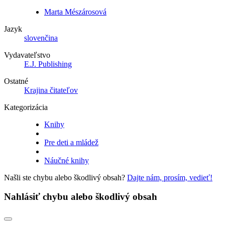
Marta Mészárosová
Jazyk
slovenčina
Vydavateľstvo
E.J. Publishing
Ostatné
Krajina čitateľov
Kategorizácia
Knihy
Pre deti a mládež
Náučné knihy
Našli ste chybu alebo škodlivý obsah?
Dajte nám, prosím, vedieť!
Nahlásiť chybu alebo škodlivý obsah