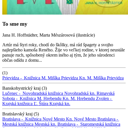
To sme my
Jana H. Hoffstädter, Marta Mészárosová (ilustrácie)
Artúr má štyri roky, chodí do škôlky, má rád špagety a svojho
najlepšieho kamoša Reného. Žije vo veľkej rodine, v ktorej neustále
panuje ruch, spôsobený okrem iného aj tým, že jeho súrodenci
občas odídu z domu...
(1)
Prievidza -
Knižnica M. Mišíka Prievidza
Kn. M. Mišíka Prievidza
Banskobystrický kraj (3)
Lučenec -
Novohradská knižnica
Novohradská kn.
Rimavská
Sobota -
Knižnica M. Hrebendu
Kn. M. Hrebendu
Zvolen -
Krajská knižnica Ľ. Štúra
Krajská kn.
Bratislavský kraj (5)
Bratislava -
Knižnica Nové Mesto
Kn. Nové Mesto
Bratislava -
Mestská knižnica
Mestská kn.
Bratislava -
Staromestská knižnica