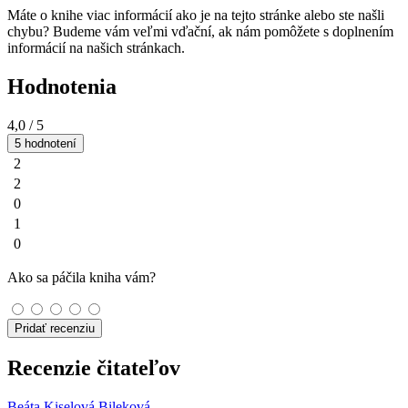
Máte o knihe viac informácií ako je na tejto stránke alebo ste našli
chybu? Budeme vám veľmi vďační, ak nám pomôžete s doplnením
informácií na našich stránkach.
Hodnotenia
4,0
/ 5
5 hodnotení
2
2
0
1
0
Ako sa páčila kniha vám?
Pridať recenziu
Recenzie čitateľov
Beáta Kiselová Bileková