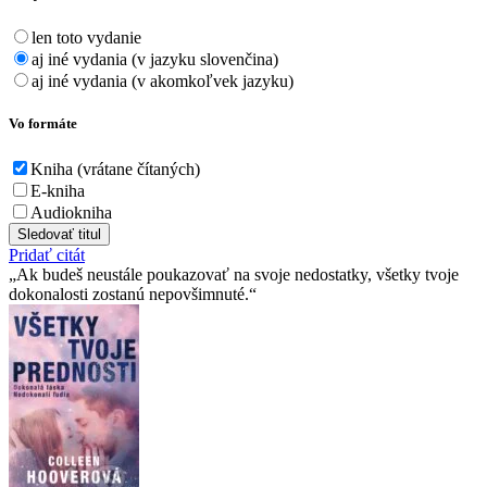
len toto vydanie
aj iné vydania (v jazyku slovenčina)
aj iné vydania (v akomkoľvek jazyku)
Vo formáte
Kniha (vrátane čítaných)
E-kniha
Audiokniha
Sledovať titul
Pridať citát
Ak budeš neustále poukazovať na svoje nedostatky, všetky tvoje
dokonalosti zostanú nepovšimnuté.