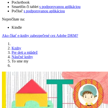
Pocketbook
Smartfón či tablet
s podporovanou aplikáciou
Počítač
s podporovanou aplikáciou
Neprečítate na:
Kindle
Ako čítať e-knihy zabezpečené cez Adobe DRM?
Knihy
Pre deti a mládež
Náučné knihy
To sme my