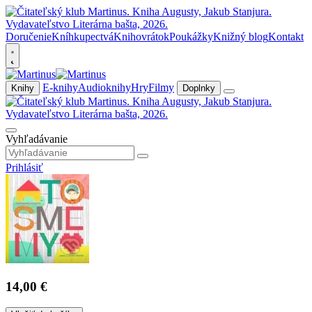
Doručenie
Kníhkupectvá
Knihovrátok
Poukážky
Knižný blog
Kontakt
E-knihy
Audioknihy
Hry
Filmy
Knihy
Doplnky
Vyhľadávanie
Prihlásiť
14,00 €