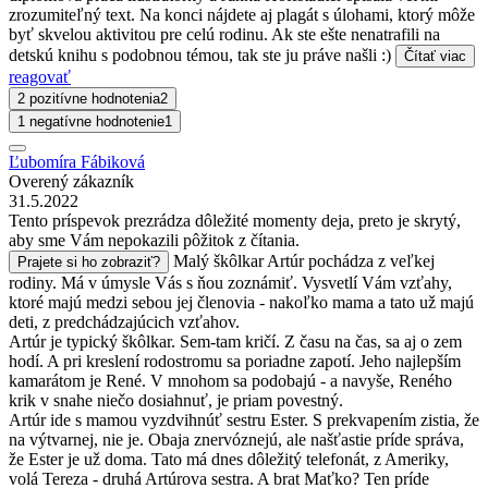
zrozumiteľný text. Na konci nájdete aj plagát s úlohami, ktorý môže
byť skvelou aktivitou pre celú rodinu. Ak ste ešte nenatrafili na
detskú knihu s podobnou témou, tak ste ju práve našli :)
Čítať viac
reagovať
2 pozitívne hodnotenia
2
1 negatívne hodnotenie
1
Ľubomíra Fábiková
Overený zákazník
31.5.2022
Tento príspevok prezrádza dôležité momenty deja, preto je skrytý,
aby sme Vám nepokazili pôžitok z čítania.
Malý škôlkar Artúr pochádza z veľkej
Prajete si ho zobraziť?
rodiny. Má v úmysle Vás s ňou zoznámiť. Vysvetlí Vám vzťahy,
ktoré majú medzi sebou jej členovia - nakoľko mama a tato už majú
deti, z predchádzajúcich vzťahov.
Artúr je typický škôlkar. Sem-tam kričí. Z času na čas, sa aj o zem
hodí. A pri kreslení rodostromu sa poriadne zapotí. Jeho najlepším
kamarátom je René. V mnohom sa podobajú - a navyše, Reného
krik v snahe niečo dosiahnuť, je priam povestný.
Artúr ide s mamou vyzdvihnúť sestru Ester. S prekvapením zistia, že
na výtvarnej, nie je. Obaja znervóznejú, ale našťastie príde správa,
že Ester je už doma. Tato má dnes dôležitý telefonát, z Ameriky,
volá Tereza - druhá Artúrova sestra. A brat Maťko? Ten príde