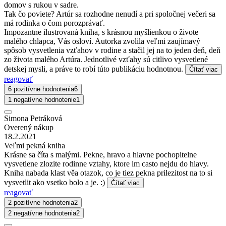
domov s rukou v sadre.
Tak čo poviete? Artúr sa rozhodne nenudí a pri spoločnej večeri sa
má rodinka o čom porozprávať.
Impozantne ilustrovaná kniha, s krásnou myšlienkou o živote
malého chlapca, Vás osloví. Autorka zvolila veľmi zaujímavý
spôsob vysvetlenia vzťahov v rodine a stačil jej na to jeden deň, deň
zo života malého Artúra. Jednotlivé vzťahy sú citlivo vysvetlené
detskej mysli, a práve to robí túto publikáciu hodnotnou.
Čítať viac
reagovať
6 pozitívne hodnotenia
6
1 negatívne hodnotenie
1
Simona Petráková
Overený nákup
18.2.2021
Veľmi pekná kniha
Krásne sa číta s malými. Pekne, hravo a hlavne pochopitelne
vysvetlene zlozite rodinne vztahy, ktore im casto nejdu do hlavy.
Kniha nabada klast věa otazok, co je tiez pekna prilezitost na to si
vysvetlit ako vsetko bolo a je. :)
Čítať viac
reagovať
2 pozitívne hodnotenia
2
2 negatívne hodnotenia
2