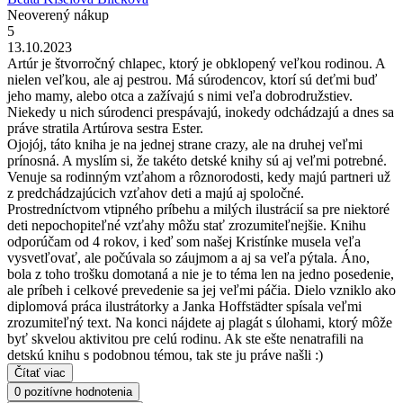
Neoverený nákup
5
13.10.2023
Artúr je štvorročný chlapec, ktorý je obklopený veľkou rodinou. A
nielen veľkou, ale aj pestrou. Má súrodencov, ktorí sú deťmi buď
jeho mamy, alebo otca a zažívajú s nimi veľa dobrodružstiev.
Niekedy u nich súrodenci prespávajú, inokedy odchádzajú a dnes sa
práve stratila Artúrova sestra Ester.
Ojojój, táto kniha je na jednej strane crazy, ale na druhej veľmi
prínosná. A myslím si, že takéto detské knihy sú aj veľmi potrebné.
Venuje sa rodinným vzťahom a rôznorodosti, kedy majú partneri už
z predchádzajúcich vzťahov deti a majú aj spoločné.
Prostredníctvom vtipného príbehu a milých ilustrácií sa pre niektoré
deti nepochopiteľné vzťahy môžu stať zrozumiteľnejšie. Knihu
odporúčam od 4 rokov, i keď som našej Kristínke musela veľa
vysvetľovať, ale počúvala so záujmom a aj sa veľa pýtala. Áno,
bola z toho trošku domotaná a nie je to téma len na jedno posedenie,
ale príbeh i celkové prevedenie sa jej veľmi páčia. Dielo vzniklo ako
diplomová práca ilustrátorky a Janka Hoffstädter spísala veľmi
zrozumiteľný text. Na konci nájdete aj plagát s úlohami, ktorý môže
byť skvelou aktivitou pre celú rodinu. Ak ste ešte nenatrafili na
detskú knihu s podobnou témou, tak ste ju práve našli :)
Čítať viac
0 pozitívne hodnotenia