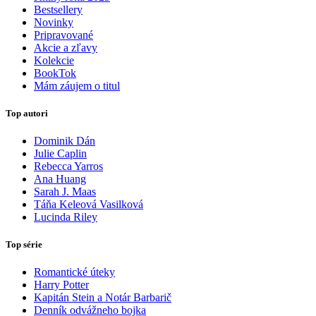
Bestsellery
Novinky
Pripravované
Akcie a zľavy
Kolekcie
BookTok
Mám záujem o titul
Top autori
Dominik Dán
Julie Caplin
Rebecca Yarros
Ana Huang
Sarah J. Maas
Táňa Keleová Vasilková
Lucinda Riley
Top série
Romantické úteky
Harry Potter
Kapitán Stein a Notár Barbarič
Denník odvážneho bojka