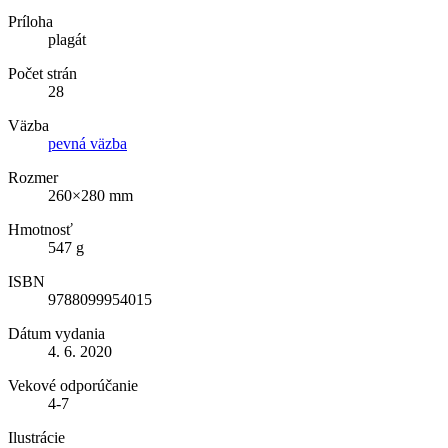
Príloha
plagát
Počet strán
28
Väzba
pevná väzba
Rozmer
260×280 mm
Hmotnosť
547 g
ISBN
9788099954015
Dátum vydania
4. 6. 2020
Vekové odporúčanie
4-7
Ilustrácie