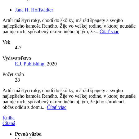
Jana H. Hoffstädter
Artúr má štyri roky, chodí do škôlky, má rád špagety a svojho
najlepšieho kamoša Reného. Žije vo veľkej rodine, v ktorej neustále
panuje ruch, spôsobený okrem iného aj tým, že...
Čítať viac
Vek
4-7
Vydavateľstvo
E.J. Publishing
, 2020
Počet strán
28
Artúr má štyri roky, chodí do škôlky, má rád špagety a svojho
najlepšieho kamoša Reného. Žije vo veľkej rodine, v ktorej neustále
panuje ruch, spôsobený okrem iného aj tým, že jeho súrodenci
občas odídu z domu...
Čítať viac
Kniha
Čítaná
Pevná väzba