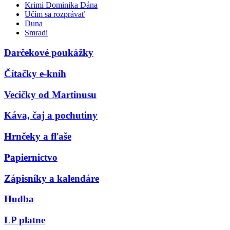
Krimi Dominika Dána
Učím sa rozprávať
Duna
Smradi
Darčekové poukážky
Čítačky e-kníh
Vecičky od Martinusu
Káva, čaj a pochutiny
Hrnčeky a fľaše
Papiernictvo
Zápisníky a kalendáre
Hudba
LP platne