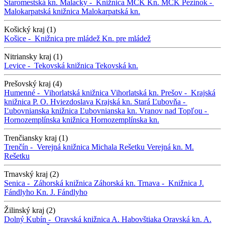
Staromestská kn.
Malacky -
Knižnica MCK
Kn. MCK
Pezinok -
Malokarpatská knižnica
Malokarpatská kn.
Košický kraj (1)
Košice -
Knižnica pre mládež
Kn. pre mládež
Nitriansky kraj (1)
Levice -
Tekovská knižnica
Tekovská kn.
Prešovský kraj (4)
Humenné -
Vihorlatská knižnica
Vihorlatská kn.
Prešov -
Krajská
knižnica P. O. Hviezdoslava
Krajská kn.
Stará Ľubovňa -
Ľubovnianska knižnica
Ľubovnianska kn.
Vranov nad Topľou -
Hornozemplínska knižnica
Hornozemplínska kn.
Trenčiansky kraj (1)
Trenčín -
Verejná knižnica Michala Rešetku
Verejná kn. M.
Rešetku
Trnavský kraj (2)
Senica -
Záhorská knižnica
Záhorská kn.
Trnava -
Knižnica J.
Fándlyho
Kn. J. Fándlyho
Žilinský kraj (2)
Dolný Kubín -
Oravská knižnica A. Habovštiaka
Oravská kn. A.