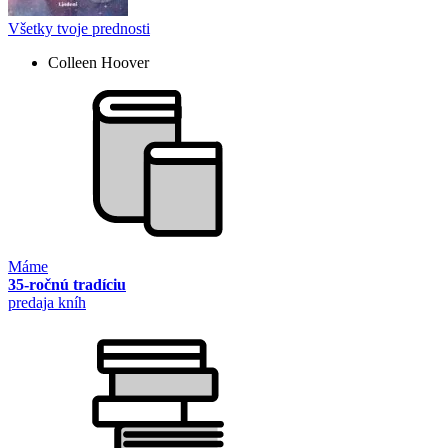
Všetky tvoje prednosti
Colleen Hoover
Máme
35-ročnú tradíciu
predaja kníh