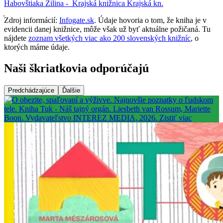
Habovštiaka
Žilina -
Krajská knižnica
Krajská kn.
Zdroj informácií:
Infogate.sk
. Údaje hovoria o tom, že kniha je v
evidencii danej knižnice, môže však už byť aktuálne požičaná. Tu
nájdete
zoznam všetkých viac ako 200 slovenských knižníc
, o
ktorých máme údaje.
Naši škriatkovia odporúčajú
Predchádzajúce
Ďalšie