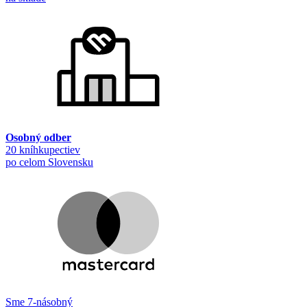
Osobný odber
20 kníhkupectiev
po celom Slovensku
Sme 7-násobný