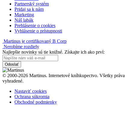
Partnerský systém
Pridaj sa k nám
Marketing
Náš labák
Prehlásenie o cookies
Vyhlásenie o prístupnosti
Martinus je certifikovaný B Corp
Nerobíme rozdiely
Najlepšie novinky sú tie knižné. Získajte ich ako prví:
Odoslať
© 2000-2026 Martinus. Internetové kníhkupectvo. Všetky práva
vyhradené.
Nastaviť cookies
Ochrana súkromia
Obchodné podmienky