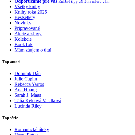
Odporúčame pre vás
Knižné tipy ušité na mieru vám
Všetky knihy
Knihy roka 2025
Bestsellery
Novinky
Pripravované
Akcie a zľavy
Kolekcie
BookTok
Mám záujem o titul
Top autori
Dominik Dán
Julie Caplin
Rebecca Yarros
Ana Huang
Sarah J. Maas
Táňa Keleová Vasilková
Lucinda Riley
Top série
Romantické úteky
Harry Potter