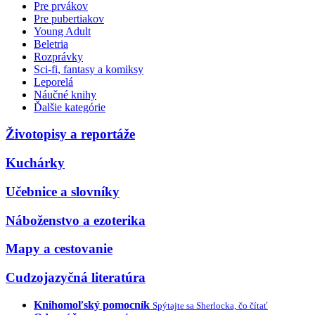
Pre prvákov
Pre pubertiakov
Young Adult
Beletria
Rozprávky
Sci-fi, fantasy a komiksy
Leporelá
Náučné knihy
Ďalšie kategórie
Životopisy a reportáže
Kuchárky
Učebnice a slovníky
Náboženstvo a ezoterika
Mapy a cestovanie
Cudzojazyčná literatúra
Knihomoľský pomocník
Spýtajte sa Sherlocka, čo čítať