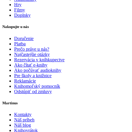
Hry
Filmy
Doplnky
Nakupujte u nás
Doručenie
Platba
Prečo práve u nás?
Najčastejšie otázky
Rezervácia v kníhkupectve
Ako čítať e-knihy
Ako počúvať audioknihy
Pre školy a knižnice
Reklamácie
Knihomoľský pomocník
Odstúpiť od zmluvy
Martinus
Kontakty
Náš príbeh
Náš blog
Knihovrátok