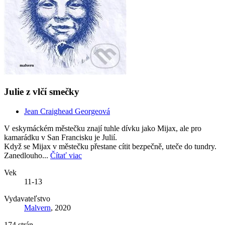
Julie z vlčí smečky
Jean Craighead Georgeová
V eskymáckém městečku znají tuhle dívku jako Mijax, ale pro
kamarádku v San Francisku je Julií.
Když se Mijax v městečku přestane cítit bezpečně, uteče do tundry.
Zanedlouho...
Čítať viac
Vek
11-13
Vydavateľstvo
Malvern
, 2020
174 strán