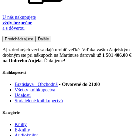
U nás nakupujete
vždy bezpečne
a s dôverou
Predchádzajúce
Ďalšie
Aj z drobných vecí sa dajú urobiť veľké. Vďaka vašim Anjelským
drobným ste pri nákupoch na Martinuse darovali už
1 501 406,00 €
na Dobrého Anjela
. Ďakujeme!
Kníhkupectvá
Bratislava - Obchodná
• Otvorené do 21:00
Všetky kníhkupectvá
Udalosti
Spriatelené kníhkupectvá
Kategórie
Knihy
E-knihy
Audioknihy