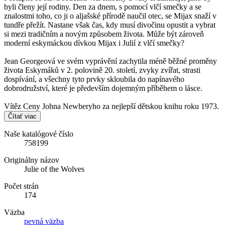
byli členy její rodiny. Den za dnem, s pomocí vlčí smečky a se
znalostmi toho, co ji o aljašské přírodě naučil otec, se Mijax snaží v
tundře přežít. Nastane však čas, kdy musí divočinu opustit a vybrat
si mezi tradičním a novým způsobem života. Může být zároveň
moderní eskymáckou dívkou Mijax i Julií z vlčí smečky?
Jean Georgeová ve svém vyprávění zachytila méně běžné proměny
života Eskymáků v 2. polovině 20. století, zvyky zvířat, strasti
dospívání, a všechny tyto prvky skloubila do napínavého
dobrodružství, které je především dojemným příběhem o lásce.
Vítěz Ceny Johna Newberyho za nejlepší dětskou knihu roku 1973.
Čítať viac
Naše katalógové číslo
758199
Originálny názov
Julie of the Wolves
Počet strán
174
Väzba
pevná väzba