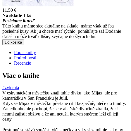
11,50 €
Na sklade 1 ks
Posielame ihneď
Túto knihu máme síce aktuálne na sklade, máme však už iba
posledné kusy. Ak ju chcete mať rýchlo, ponáhľajte sa! Dodanie
ďalších môže trvať dlhšie, zvyčajne do štyroch dní.
Do košíka
Popis knihy
Podrobnosti
Recenzie
Viac o knihe
#zvieratá
V eskymáckém městečku znají tuhle dívku jako Mijax, ale pro
kamarádku v San Francisku je Julií.
Když se Mijax v městečku přestane cítit bezpečně, uteče do tundry.
Zanedlouho ale pochopí, že se v aljašské divočině ztratila, že si
neumí zajistit obživu a že ani netuší, kterým směrem leží cíl její
cesty.
Postupně se stává součástí vlčí smečky a vlky si zamiluje, jako by