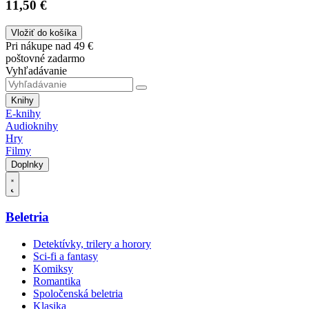
11,50 €
Vložiť do košíka
Pri nákupe nad 49 €
poštovné zadarmo
Vyhľadávanie
Knihy
E-knihy
Audioknihy
Hry
Filmy
Doplnky
Beletria
Detektívky, trilery a horory
Sci-fi a fantasy
Komiksy
Romantika
Spoločenská beletria
Klasika