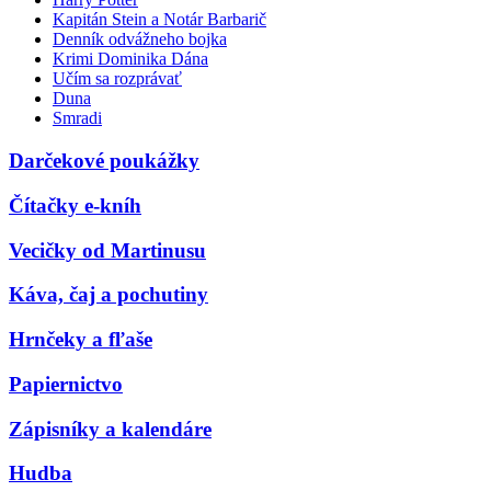
Kapitán Stein a Notár Barbarič
Denník odvážneho bojka
Krimi Dominika Dána
Učím sa rozprávať
Duna
Smradi
Darčekové poukážky
Čítačky e-kníh
Vecičky od Martinusu
Káva, čaj a pochutiny
Hrnčeky a fľaše
Papiernictvo
Zápisníky a kalendáre
Hudba