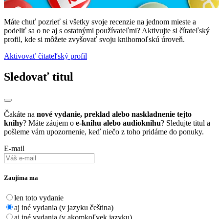
Máte chuť pozrieť si všetky svoje recenzie na jednom mieste a
podeliť sa o ne aj s ostatnými používateľmi? Aktivujte si čítateľský
profil, kde si môžete zvyšovať svoju knihomoľskú úroveň.
Aktivovať čitateľský profil
Sledovať titul
Čakáte na
nové vydanie, preklad alebo naskladnenie tejto
knihy
? Máte záujem o
e-knihu alebo audioknihu
? Sledujte titul a
pošleme vám upozornenie, keď niečo z toho pridáme do ponuky.
E-mail
Zaujíma ma
len toto vydanie
aj iné vydania (v jazyku čeština)
aj iné vydania (v akomkoľvek jazyku)