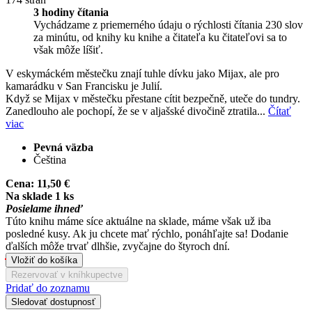
3 hodiny čítania
Vychádzame z priemerného údaju o rýchlosti čítania 230 slov
za minútu, od knihy ku knihe a čitateľa ku čitateľovi sa to
však môže líšiť.
V eskymáckém městečku znají tuhle dívku jako Mijax, ale pro
kamarádku v San Francisku je Julií.
Když se Mijax v městečku přestane cítit bezpečně, uteče do tundry.
Zanedlouho ale pochopí, že se v aljašské divočině ztratila...
Čítať
viac
Pevná väzba
Čeština
Cena:
11,50 €
Na sklade 1 ks
Posielame ihneď
Túto knihu máme síce aktuálne na sklade, máme však už iba
posledné kusy. Ak ju chcete mať rýchlo, ponáhľajte sa! Dodanie
ďalších môže trvať dlhšie, zvyčajne do štyroch dní.
Vložiť do košíka
Rezervovať v kníhkupectve
Pridať do zoznamu
Sledovať dostupnosť