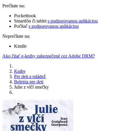
Prečítate na:
Pocketbook
Smartfón či tablet
s podporovanou aplikáciou
Počítač
s podporovanou aplikáciou
Neprečítate na:
Kindle
Ako čítať e-knihy zabezpečené cez Adobe DRM?
Knihy
Pre deti a mládež
Beletria pre deti
Julie z vlčí smečky