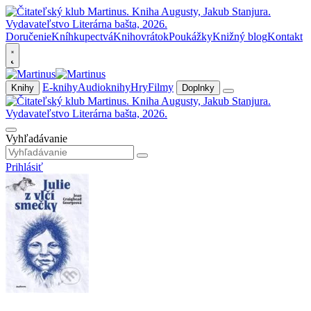
Doručenie
Kníhkupectvá
Knihovrátok
Poukážky
Knižný blog
Kontakt
E-knihy
Audioknihy
Hry
Filmy
Knihy
Doplnky
Vyhľadávanie
Prihlásiť