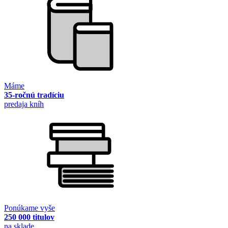
Máme
35-ročnú tradíciu
predaja kníh
Ponúkame vyše
250 000 titulov
na sklade