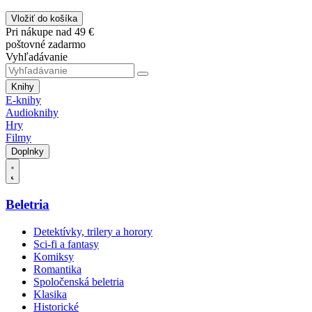
Vložiť do košíka
Pri nákupe nad 49 €
poštovné zadarmo
Vyhľadávanie
Knihy
E-knihy
Audioknihy
Hry
Filmy
Doplnky
Beletria
Detektívky, trilery a horory
Sci-fi a fantasy
Komiksy
Romantika
Spoločenská beletria
Klasika
Historické