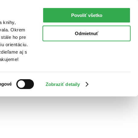
Povoliť všetko
a knihy,
ovala. Okrem
Odmietnuť
stále ho pre
u orientáciu.
dieľame aj s
Ďakujeme!
ngové
Zobraziť detaily