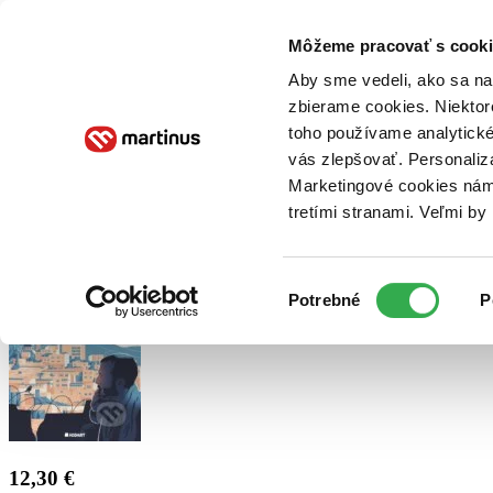
Doručenie
Kníhkupectvá
Knihovrátok
Poukážky
Knižný blog
Kontakt
Môžeme pracovať s cooki
Aby sme vedeli, ako sa na 
zbierame cookies. Niektor
E-knihy
Audioknihy
Hry
Filmy
Knihy
Doplnky
toho používame analytické
vás zlepšovať. Personaliz
Vyhľadávanie
Marketingové cookies nám 
tretími stranami. Veľmi b
Prihlásiť
Výber
Potrebné
P
súhlasu
12,30 €