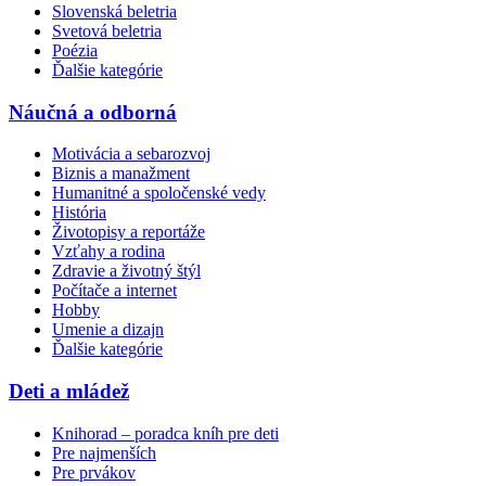
Slovenská beletria
Svetová beletria
Poézia
Ďalšie kategórie
Náučná a odborná
Motivácia a sebarozvoj
Biznis a manažment
Humanitné a spoločenské vedy
História
Životopisy a reportáže
Vzťahy a rodina
Zdravie a životný štýl
Počítače a internet
Hobby
Umenie a dizajn
Ďalšie kategórie
Deti a mládež
Knihorad – poradca kníh pre deti
Pre najmenších
Pre prvákov