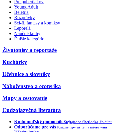
Pre pubertiakov
Young Adult
Beletria
Rozprávky
Sci-fi, fantasy a komiksy
Leporelá
Náučné knihy
Ďalšie kategórie
Životopisy a reportáže
Kuchárky
Učebnice a slovníky
Náboženstvo a ezoterika
Mapy a cestovanie
Cudzojazyčná literatúra
Knihomoľský pomocník
Spýtajte sa Sherlocka, čo čítať
Odporúčame pre vás
Knižné tipy ušité na mieru vám