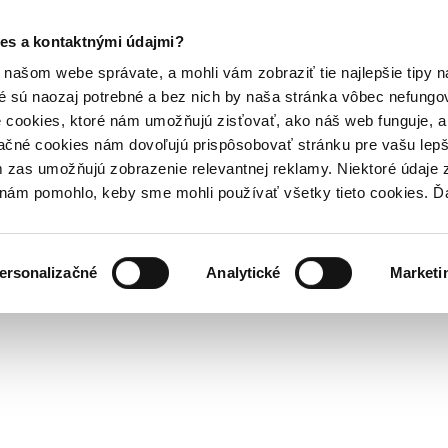
es a kontaktnými údajmi?
našom webe správate, a mohli vám zobraziť tie najlepšie tipy n
é sú naozaj potrebné a bez nich by naša stránka vôbec nefung
 cookies, ktoré nám umožňujú zisťovať, ako náš web funguje, a 
ačné cookies nám dovoľujú prispôsobovať stránku pre vašu lepši
zas umožňujú zobrazenie relevantnej reklamy. Niektoré údaje z
y nám pomohlo, keby sme mohli používať všetky tieto cookies. 
ersonalizačné
Analytické
Marketi