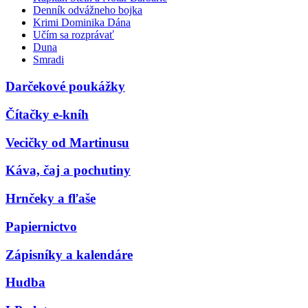
Denník odvážneho bojka
Krimi Dominika Dána
Učím sa rozprávať
Duna
Smradi
Darčekové poukážky
Čítačky e-kníh
Vecičky od Martinusu
Káva, čaj a pochutiny
Hrnčeky a fľaše
Papiernictvo
Zápisníky a kalendáre
Hudba