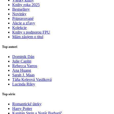
Všetky knihy
Knihy roka 2025
Bestsellery
Novinky
Pripravované
Akcie a zľavy
Kolekcie
Knihy s podporou FPU
Mám záujem o titul
Top autori
Dominik Dán
Julie Caplin
Rebecca Yarros
Ana Huang
Sarah J. Maas
Táňa Keleová Vasilková
Lucinda Riley
Top série
Romantické úteky
Harry Potter
Kapitán Stein a Notár Barbarič