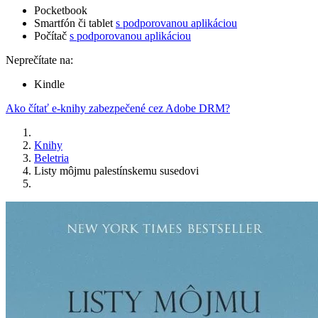
Pocketbook
Smartfón či tablet
s podporovanou aplikáciou
Počítač
s podporovanou aplikáciou
Neprečítate na:
Kindle
Ako čítať e-knihy zabezpečené cez Adobe DRM?
Knihy
Beletria
Listy môjmu palestínskemu susedovi