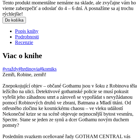
Tento produkt momentálne nemáme na sklade, ale zvyčajne vám ho
vieme zabezpečiť a odoslať do 4 – 6 dní. A posnažíme sa aj trochu
rýchlejšie!
Do košíka
Popis knihy
Podrobnosti
Recenzie
Viac o knihe
#vraždy
#hrdinovia
#komiks
Zemři, Robine, zemři!
Znepokojující objev – občané Gothamu jsou v šoku z Robinova těla
ležícího na ulici. Detektivové gothamské policie se musí pokusit
vyřešit jeho záhadnou smrt a zároveň se vypořádat s nevyžádanou
pomocí Robinových druhů ve zbrani, Batmana a Mladí titáni. Od
otřesného zločinu ke kosmickému chaosu – ve vleku událostí
Nekonečné krize se na scéně objevuje nejmocnější bytost vesmíru,
Spectre. Stane se jeden ze synů a dcer Gothamu novým duchem
pomsty?
Posledním svazkem oceňované řady GOTHAM CENTRAL vás