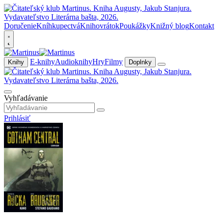
Doručenie
Kníhkupectvá
Knihovrátok
Poukážky
Knižný blog
Kontakt
E-knihy
Audioknihy
Hry
Filmy
Knihy
Doplnky
Vyhľadávanie
Prihlásiť