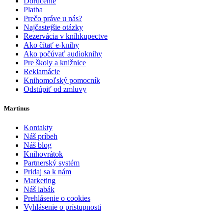
Doručenie
Platba
Prečo práve u nás?
Najčastejšie otázky
Rezervácia v kníhkupectve
Ako čítať e-knihy
Ako počúvať audioknihy
Pre školy a knižnice
Reklamácie
Knihomoľský pomocník
Odstúpiť od zmluvy
Martinus
Kontakty
Náš príbeh
Náš blog
Knihovrátok
Partnerský systém
Pridaj sa k nám
Marketing
Náš labák
Prehlásenie o cookies
Vyhlásenie o prístupnosti