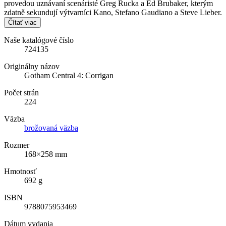
provedou uznávaní scenáristé Greg Rucka a Ed Brubaker, kterým
zdatně sekundují výtvarníci Kano, Stefano Gaudiano a Steve Lieber.
Čítať viac
Naše katalógové číslo
724135
Originálny názov
Gotham Central 4: Corrigan
Počet strán
224
Väzba
brožovaná väzba
Rozmer
168×258 mm
Hmotnosť
692 g
ISBN
9788075953469
Dátum vydania