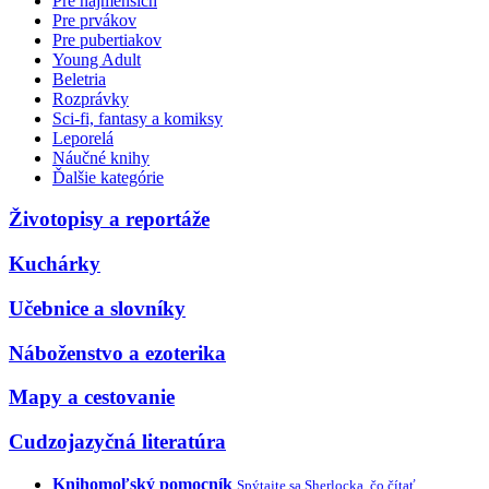
Pre najmenších
Pre prvákov
Pre pubertiakov
Young Adult
Beletria
Rozprávky
Sci-fi, fantasy a komiksy
Leporelá
Náučné knihy
Ďalšie kategórie
Životopisy a reportáže
Kuchárky
Učebnice a slovníky
Náboženstvo a ezoterika
Mapy a cestovanie
Cudzojazyčná literatúra
Knihomoľský pomocník
Spýtajte sa Sherlocka, čo čítať