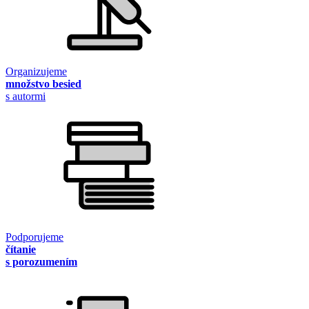
Organizujeme
množstvo besied
s autormi
Podporujeme
čítanie
s porozumením