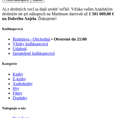
Aj z drobných vecí sa dajú urobiť veľké. Vďaka vašim Anjelským
drobným ste pri nákupoch na Martinuse darovali už
1 501 609,00 €
na Dobrého Anjela
. Ďakujeme!
Kníhkupectvá
Bratislava - Obchodná
• Otvorené do 21:00
Všetky kníhkupectvá
Udalosti
Spriatelené kníhkupectvá
Kategórie
Knihy
E-knihy
Audioknihy
Hry
Filmy
Doplnky
Nakupujte u nás