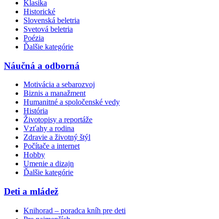
Klasika
Historické
Slovenská beletria
Svetová beletria
Poézia
Ďalšie kategórie
Náučná a odborná
Motivácia a sebarozvoj
Biznis a manažment
Humanitné a spoločenské vedy
História
Životopisy a reportáže
Vzťahy a rodina
Zdravie a životný štýl
Počítače a internet
Hobby
Umenie a dizajn
Ďalšie kategórie
Deti a mládež
Knihorad – poradca kníh pre deti