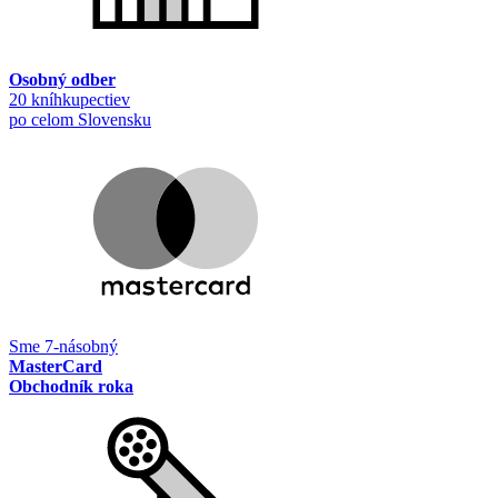
Osobný odber
20 kníhkupectiev
po celom Slovensku
Sme 7-násobný
MasterCard
Obchodník roka