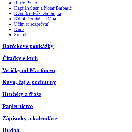
Harry Potter
Kapitán Stein a Notár Barbarič
Denník odvážneho bojka
Krimi Dominika Dána
Učím sa rozprávať
Duna
Smradi
Darčekové poukážky
Čítačky e-kníh
Vecičky od Martinusu
Káva, čaj a pochutiny
Hrnčeky a fľaše
Papiernictvo
Zápisníky a kalendáre
Hudba