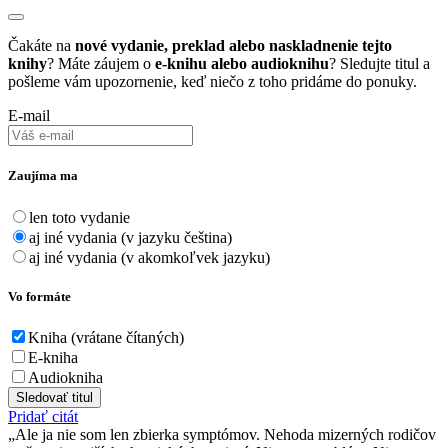
Čakáte na
nové vydanie, preklad alebo naskladnenie tejto
knihy
? Máte záujem o
e-knihu alebo audioknihu
? Sledujte titul a
pošleme vám upozornenie, keď niečo z toho pridáme do ponuky.
E-mail
Zaujíma ma
len toto vydanie
aj iné vydania (v jazyku čeština)
aj iné vydania (v akomkoľvek jazyku)
Vo formáte
Kniha (vrátane čítaných)
E-kniha
Audiokniha
Sledovať titul
Pridať citát
Ale ja nie som len zbierka symptómov. Nehoda mizerných rodičov