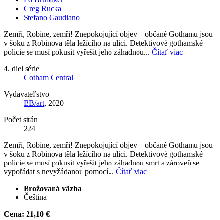
Greg Rucka
Stefano Gaudiano
Zemři, Robine, zemři! Znepokojující objev – občané Gothamu jsou
v šoku z Robinova těla ležícího na ulici. Detektivové gothamské
policie se musí pokusit vyřešit jeho záhadnou...
Čítať viac
4. diel série
Gotham Central
Vydavateľstvo
BB/art
, 2020
Počet strán
224
Zemři, Robine, zemři! Znepokojující objev – občané Gothamu jsou
v šoku z Robinova těla ležícího na ulici. Detektivové gothamské
policie se musí pokusit vyřešit jeho záhadnou smrt a zároveň se
vypořádat s nevyžádanou pomocí...
Čítať viac
Brožovaná väzba
Čeština
Cena:
21,10 €