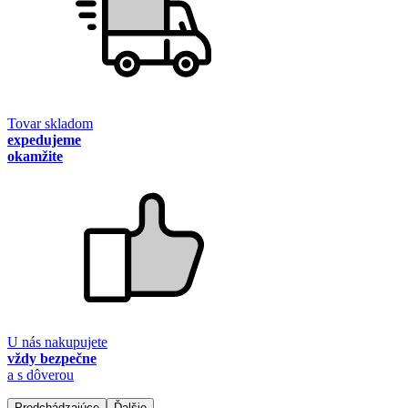
Tovar skladom
expedujeme
okamžite
U nás nakupujete
vždy bezpečne
a s dôverou
Predchádzajúce
Ďalšie