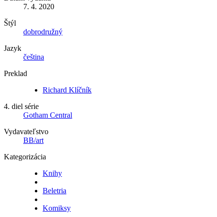
7. 4. 2020
Štýl
dobrodružný
Jazyk
čeština
Preklad
Richard Klíčník
4. diel série
Gotham Central
Vydavateľstvo
BB/art
Kategorizácia
Knihy
Beletria
Komiksy