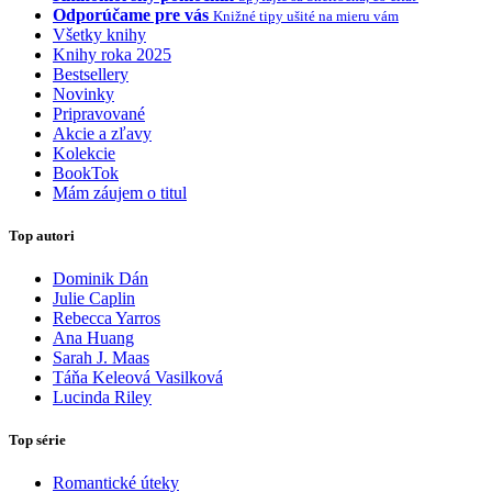
Odporúčame pre vás
Knižné tipy ušité na mieru vám
Všetky knihy
Knihy roka 2025
Bestsellery
Novinky
Pripravované
Akcie a zľavy
Kolekcie
BookTok
Mám záujem o titul
Top autori
Dominik Dán
Julie Caplin
Rebecca Yarros
Ana Huang
Sarah J. Maas
Táňa Keleová Vasilková
Lucinda Riley
Top série
Romantické úteky