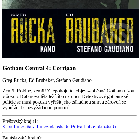
Gotham Central 4: Corrigan
Greg Rucka, Ed Brubaker, Stefano Gaudiano
Zemři, Robine, zemři! Znepokojující objev – občané Gothamu jsou
v šoku z Robinova těla ležícího na ulici. Detektivové gothamské
policie se musí pokusit vyřešit jeho záhadnou smrt a zároveň se
vypořádat s nevyžádanou pomocí...
Prešovský kraj (1)
Stará Ľubovňa -
Ľubovnianska knižnica
Ľubovnianska kn.
Bratislavský kraj (0)