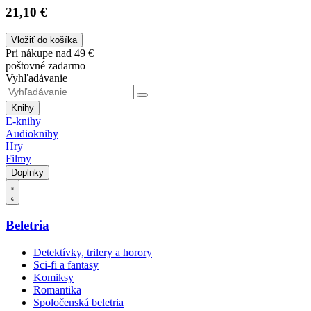
21,10 €
Vložiť do košíka
Pri nákupe nad 49 €
poštovné zadarmo
Vyhľadávanie
Knihy
E-knihy
Audioknihy
Hry
Filmy
Doplnky
Beletria
Detektívky, trilery a horory
Sci-fi a fantasy
Komiksy
Romantika
Spoločenská beletria