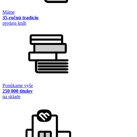
Máme
35-ročnú tradíciu
predaja kníh
Ponúkame vyše
250 000 titulov
na sklade