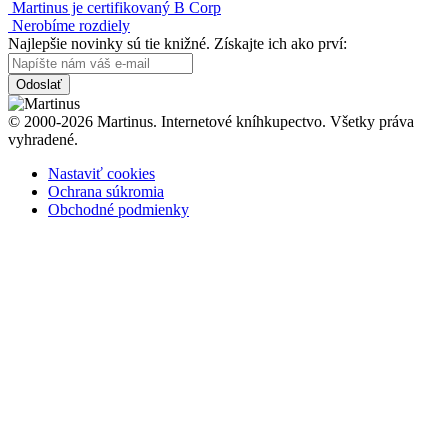
Martinus je certifikovaný B Corp
Nerobíme rozdiely
Najlepšie novinky sú tie knižné. Získajte ich ako prví:
Odoslať
© 2000-2026 Martinus. Internetové kníhkupectvo. Všetky práva
vyhradené.
Nastaviť cookies
Ochrana súkromia
Obchodné podmienky