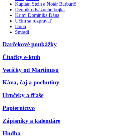
Kapitán Stein a Notár Barbarič
Denník odvážneho bojka
Krimi Dominika Dána
Učím sa rozprávať
Duna
Smradi
Darčekové poukážky
Čítačky e-kníh
Vecičky od Martinusu
Káva, čaj a pochutiny
Hrnčeky a fľaše
Papiernictvo
Zápisníky a kalendáre
Hudba