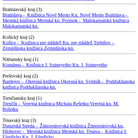
Bratislavský kraj (3)
Bratislava -
Knižnica Nové Mesto
Kn. Nové Mesto
Bratislava -
Mestská knižnica
Mestská kn.
Pezinok -
Malokarpatská knižnica
Malokarpatská kn.
Košický kraj (2)
Košice -
Knižnica pre mládež
Kn. pre mládež
Trebišov -
Zemplínska knižnica
Zemplínska kn.
Nitriansky kraj (1)
Komárno -
Knižnica J. Szinnyeiho
Kn. J. Szinnyeiho
Prešovský kraj (2)
Bardejov -
Okresná knižnica
Okresná kn.
Svidník -
Podduklianska
knižnica
Podduklianska kn.
Trenčiansky kraj (1)
Trenčín -
Verejná knižnica Michala Rešetku
Verejná kn. M.
Rešetku
Trnavský kraj (3)
Dunajská Streda -
Žitnoostrovská knižnica
Žitnoostrovská kn.
Hlohovec -
Mestská knižnica
Mestská kn.
Trnava -
Knižnica J.
Fándlyho
Kn. J. Fándlyho