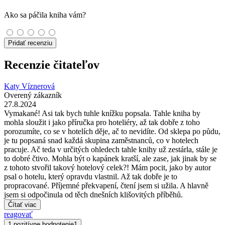
Ako sa páčila kniha vám?
Pridať recenziu
Recenzie čitateľov
Katy Víznerová
Overený zákazník
27.8.2024
Vymakané! Asi tak bych tuhle knížku popsala. Tahle kniha by
mohla sloužit i jako příručka pro hoteliéry, až tak dobře z toho
porozumíte, co se v hotelích děje, ač to nevidíte. Od sklepa po půdu,
je tu popsaná snad každá skupina zaměstnanců, co v hotelech
pracuje. Ač teda v určitých ohledech tahle knihy už zestárla, stále je
to dobré čtivo. Mohla být o kapánek kratší, ale zase, jak jinak by se
z tohoto stvořil takový hotelový celek?! Mám pocit, jako by autor
psal o hotelu, který opravdu vlastnil. Až tak dobře je to
propracované. Příjemné překvapení, čtení jsem si užila. A hlavně
jsem si odpočinula od těch dnešních klišovitých příběhů.
Čítať viac
reagovať
1 pozitívne hodnotenie
1