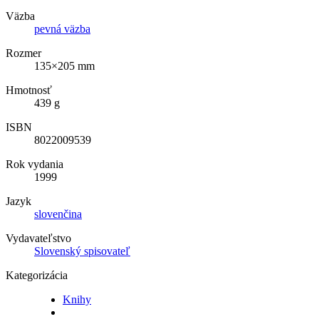
Väzba
pevná väzba
Rozmer
135×205 mm
Hmotnosť
439 g
ISBN
8022009539
Rok vydania
1999
Jazyk
slovenčina
Vydavateľstvo
Slovenský spisovateľ
Kategorizácia
Knihy