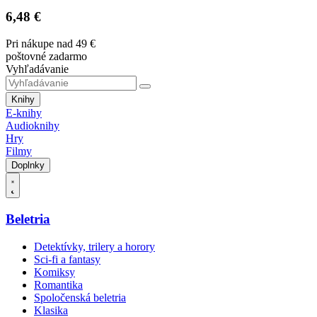
6,48 €
Pri nákupe nad 49 €
poštovné zadarmo
Vyhľadávanie
Knihy
E-knihy
Audioknihy
Hry
Filmy
Doplnky
Beletria
Detektívky, trilery a horory
Sci-fi a fantasy
Komiksy
Romantika
Spoločenská beletria
Klasika