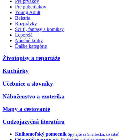
Pre prvákov
Pre pubertiakov
Young Adult
Beletria
Rozprávky
Sci-fi, fantasy a komiksy
Leporelá
Náučné knihy
Ďalšie kategórie
Životopisy a reportáže
Kuchárky
Učebnice a slovníky
Náboženstvo a ezoterika
Mapy a cestovanie
Cudzojazyčná literatúra
Knihomoľský pomocník
Spýtajte sa Sherlocka, čo čítať
Odporúčame pre vás
Knižné tipy ušité na mieru vám