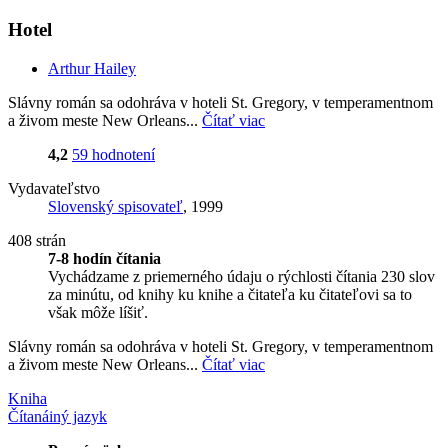
Hotel
Arthur Hailey
Slávny román sa odohráva v hoteli St. Gregory, v temperamentnom
a živom meste New Orleans...
Čítať viac
4,2
59 hodnotení
Vydavateľstvo
Slovenský spisovateľ
, 1999
408 strán
7-8 hodín čítania
Vychádzame z priemerného údaju o rýchlosti čítania 230 slov
za minútu, od knihy ku knihe a čitateľa ku čitateľovi sa to
však môže líšiť.
Slávny román sa odohráva v hoteli St. Gregory, v temperamentnom
a živom meste New Orleans...
Čítať viac
Kniha
Čítaná
iný jazyk