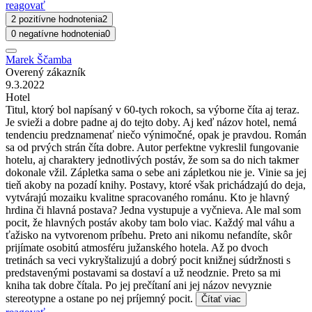
reagovať
2 pozitívne hodnotenia
2
0 negatívne hodnotenia
0
Marek Ščamba
Overený zákazník
9.3.2022
Hotel
Titul, ktorý bol napísaný v 60-tych rokoch, sa výborne číta aj teraz.
Je svieži a dobre padne aj do tejto doby. Aj keď názov hotel, nemá
tendenciu predznamenať niečo výnimočné, opak je pravdou. Román
sa od prvých strán číta dobre. Autor perfektne vykreslil fungovanie
hotelu, aj charaktery jednotlivých postáv, že som sa do nich takmer
dokonale vžil. Zápletka sama o sebe ani zápletkou nie je. Vinie sa jej
tieň akoby na pozadí knihy. Postavy, ktoré však prichádzajú do deja,
vytvárajú mozaiku kvalitne spracovaného románu. Kto je hlavný
hrdina či hlavná postava? Jedna vystupuje a vyčnieva. Ale mal som
pocit, že hlavných postáv akoby tam bolo viac. Každý mal váhu a
ťažisko na vytvorenom príbehu. Preto ani nikomu nefandíte, skôr
prijímate osobitú atmosféru južanského hotela. Až po dvoch
tretinách sa veci vykryštalizujú a dobrý pocit knižnej súdržnosti s
predstavenými postavami sa dostaví a už neodznie. Preto sa mi
kniha tak dobre čítala. Po jej prečítaní ani jej názov nevyznie
stereotypne a ostane po nej príjemný pocit.
Čítať viac