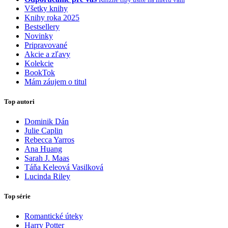
Všetky knihy
Knihy roka 2025
Bestsellery
Novinky
Pripravované
Akcie a zľavy
Kolekcie
BookTok
Mám záujem o titul
Top autori
Dominik Dán
Julie Caplin
Rebecca Yarros
Ana Huang
Sarah J. Maas
Táňa Keleová Vasilková
Lucinda Riley
Top série
Romantické úteky
Harry Potter