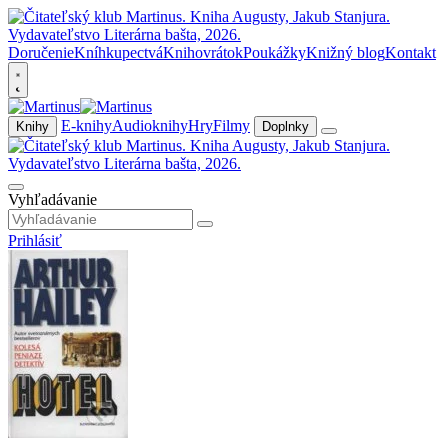
Doručenie
Kníhkupectvá
Knihovrátok
Poukážky
Knižný blog
Kontakt
E-knihy
Audioknihy
Hry
Filmy
Knihy
Doplnky
Vyhľadávanie
Prihlásiť