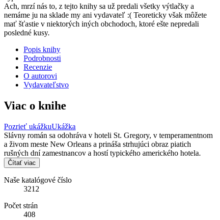
Ach, mrzí nás to, z tejto knihy sa už predali všetky výtlačky a
nemáme ju na sklade my ani vydavateľ :( Teoreticky však môžete
mať šťastie v niektorých iných obchodoch, ktoré ešte nepredali
posledné kusy.
Popis knihy
Podrobnosti
Recenzie
O autorovi
Vydavateľstvo
Viac o knihe
Pozrieť ukážku
Ukážka
Slávny román sa odohráva v hoteli St. Gregory, v temperamentnom
a živom meste New Orleans a prináša strhujúci obraz piatich
rušných dní zamestnancov a hostí typického amerického hotela.
Čítať viac
Naše katalógové číslo
3212
Počet strán
408