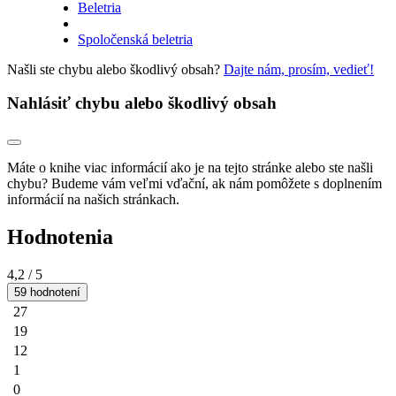
Beletria
Spoločenská beletria
Našli ste chybu alebo škodlivý obsah?
Dajte nám, prosím, vedieť!
Nahlásiť chybu alebo škodlivý obsah
Máte o knihe viac informácií ako je na tejto stránke alebo ste našli
chybu? Budeme vám veľmi vďační, ak nám pomôžete s doplnením
informácií na našich stránkach.
Hodnotenia
4,2
/ 5
59 hodnotení
27
19
12
1
0