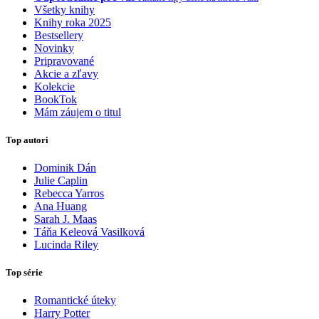
Všetky knihy
Knihy roka 2025
Bestsellery
Novinky
Pripravované
Akcie a zľavy
Kolekcie
BookTok
Mám záujem o titul
Top autori
Dominik Dán
Julie Caplin
Rebecca Yarros
Ana Huang
Sarah J. Maas
Táňa Keleová Vasilková
Lucinda Riley
Top série
Romantické úteky
Harry Potter