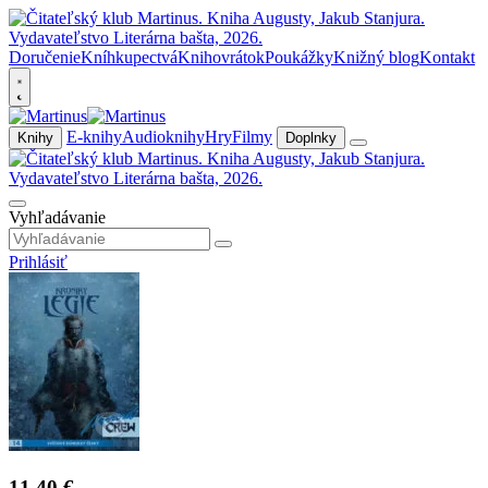
Doručenie
Kníhkupectvá
Knihovrátok
Poukážky
Knižný blog
Kontakt
E-knihy
Audioknihy
Hry
Filmy
Knihy
Doplnky
Vyhľadávanie
Prihlásiť
11,40 €