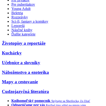
Pre prvákov
Pre pubertiakov
Young Adult
Beletria
Rozprávky
Sci-fi, fantasy a komiksy
Leporelá
Náučné knihy
Ďalšie kategórie
Životopisy a reportáže
Kuchárky
Učebnice a slovníky
Náboženstvo a ezoterika
Mapy a cestovanie
Cudzojazyčná literatúra
Knihomoľský pomocník
Spýtajte sa Sherlocka, čo čítať
Odporúčame pre vás
Knižné tipy ušité na mieru vám