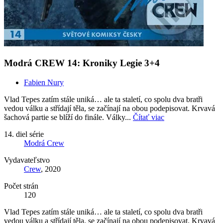
Modrá CREW 14: Kroniky Legie 3+4
Fabien Nury
Vlad Tepes zatím stále uniká… ale ta staletí, co spolu dva bratři
vedou válku a střídají těla, se začínají na obou podepisovat. Krvavá
šachová partie se blíží do finále. Války...
Čítať viac
14. diel série
Modrá Crew
Vydavateľstvo
Crew
, 2020
Počet strán
120
Vlad Tepes zatím stále uniká… ale ta staletí, co spolu dva bratři
vedou válku a střídají těla, se začínají na obou podepisovat. Krvavá