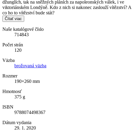
džunglích, tak na sněžných pláních za napoleonských válek, i ve
viktoriánském Londýně. Kdo z nich si nakonec zaslouží vítězství? A
co ho to vítězství bude stát?
Čítať viac
Naše katalógové číslo
714843
Počet strán
120
Väzba
brožovaná väzba
Rozmer
190×260 mm
Hmotnosť
375 g
ISBN
9788074498367
Dátum vydania
29. 1. 2020