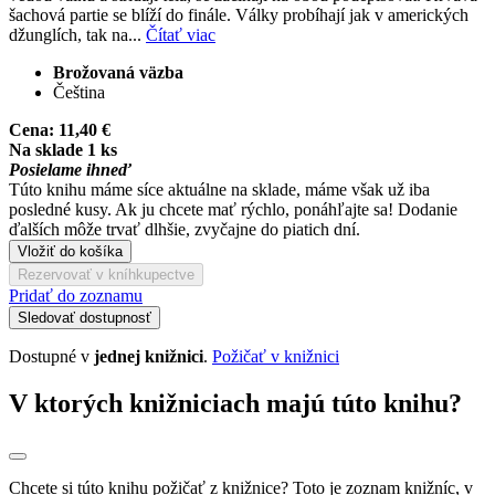
šachová partie se blíží do finále. Války probíhají jak v amerických
džunglích, tak na...
Čítať viac
Brožovaná väzba
Čeština
Cena:
11,40 €
Na sklade 1 ks
Posielame ihneď
Túto knihu máme síce aktuálne na sklade, máme však už iba
posledné kusy. Ak ju chcete mať rýchlo, ponáhľajte sa! Dodanie
ďalších môže trvať dlhšie, zvyčajne do piatich dní.
Vložiť do košíka
Rezervovať v kníhkupectve
Pridať do zoznamu
Sledovať dostupnosť
Dostupné v
jednej knižnici
.
Požičať v knižnici
V ktorých knižniciach majú túto knihu?
Chcete si túto knihu požičať z knižnice? Toto je zoznam knižníc, v