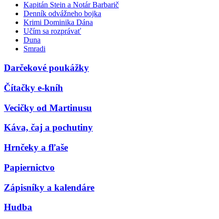
Kapitán Stein a Notár Barbarič
Denník odvážneho bojka
Krimi Dominika Dána
Učím sa rozprávať
Duna
Smradi
Darčekové poukážky
Čítačky e-kníh
Vecičky od Martinusu
Káva, čaj a pochutiny
Hrnčeky a fľaše
Papiernictvo
Zápisníky a kalendáre
Hudba