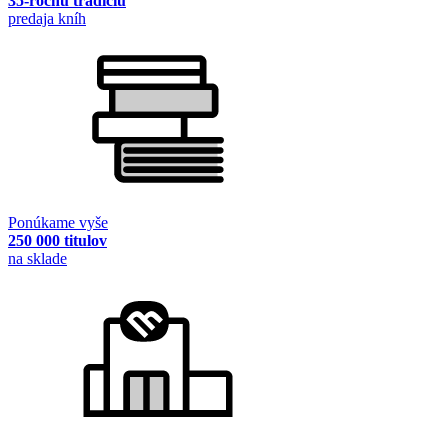
35-ročnú tradíciu
predaja kníh
Ponúkame vyše
250 000 titulov
na sklade