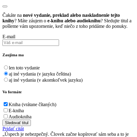
Čakáte na
nové vydanie, preklad alebo naskladnenie tejto
knihy
? Máte záujem o
e-knihu alebo audioknihu
? Sledujte titul a
pošleme vám upozornenie, keď niečo z toho pridáme do ponuky.
E-mail
Zaujíma ma
len toto vydanie
aj iné vydania (v jazyku čeština)
aj iné vydania (v akomkoľvek jazyku)
Vo formáte
Kniha (vrátane čítaných)
E-kniha
Audiokniha
Sledovať titul
Pridať citát
Úspech je nebezpečný. Človek začne kopírovať sám seba a to je