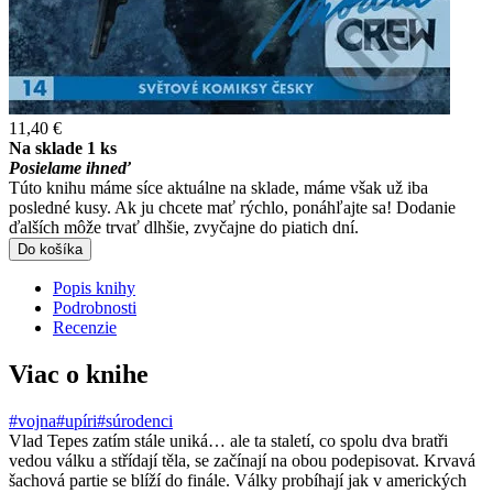
11,40 €
Na sklade 1 ks
Posielame ihneď
Túto knihu máme síce aktuálne na sklade, máme však už iba
posledné kusy. Ak ju chcete mať rýchlo, ponáhľajte sa! Dodanie
ďalších môže trvať dlhšie, zvyčajne do piatich dní.
Do košíka
Popis knihy
Podrobnosti
Recenzie
Viac o knihe
#vojna
#upíri
#súrodenci
Vlad Tepes zatím stále uniká… ale ta staletí, co spolu dva bratři
vedou válku a střídají těla, se začínají na obou podepisovat. Krvavá
šachová partie se blíží do finále. Války probíhají jak v amerických