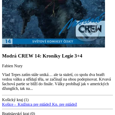
Modrá CREW 14: Kroniky Legie 3+4
Fabien Nury
Vlad Tepes zatím stále uniká… ale ta staletí, co spolu dva bratři
vedou válku a střídají těla, se začínají na obou podepisovat. Krvavá
šachová partie se blíží do finále. Války probíhají jak v amerických
džunglích, tak na...
Košický kraj (1)
Košice -
Knižnica pre mládež
Kn. pre mládež
Bratislavský kraj (0)