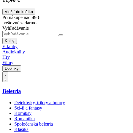
Vložiť do košíka
Pri nákupe nad 49 €
poštovné zadarmo
Vyhľadávanie
Knihy
E-knihy
Audioknihy
Hry
Filmy
Doplnky
Beletria
Detektívky, trilery a horory
Sci-fi a fantasy
Komiksy
Romantika
Spoločenská beletria
Klasika