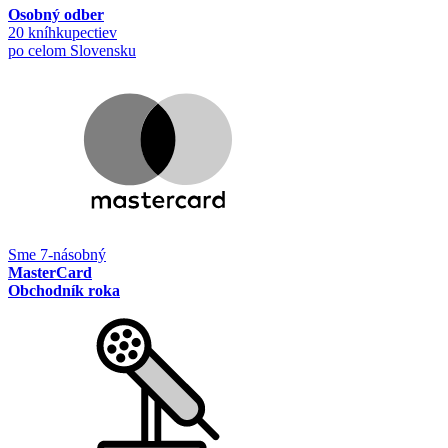
Osobný odber
20 kníhkupectiev
po celom Slovensku
Sme 7-násobný
MasterCard
Obchodník roka