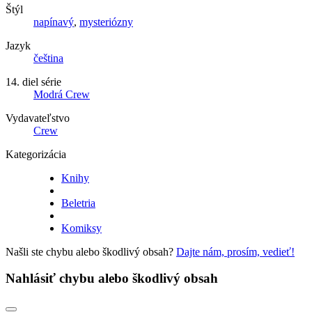
Štýl
napínavý
,
mysteriózny
Jazyk
čeština
14. diel série
Modrá Crew
Vydavateľstvo
Crew
Kategorizácia
Knihy
Beletria
Komiksy
Našli ste chybu alebo škodlivý obsah?
Dajte nám, prosím, vedieť!
Nahlásiť chybu alebo škodlivý obsah