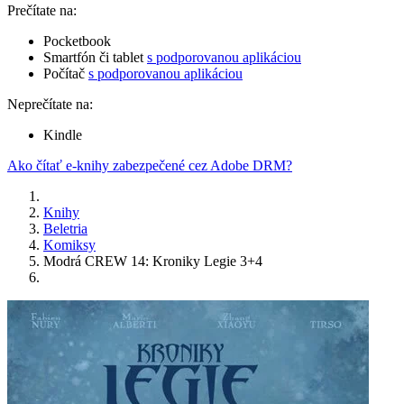
Prečítate na:
Pocketbook
Smartfón či tablet
s podporovanou aplikáciou
Počítač
s podporovanou aplikáciou
Neprečítate na:
Kindle
Ako čítať e-knihy zabezpečené cez Adobe DRM?
Knihy
Beletria
Komiksy
Modrá CREW 14: Kroniky Legie 3+4