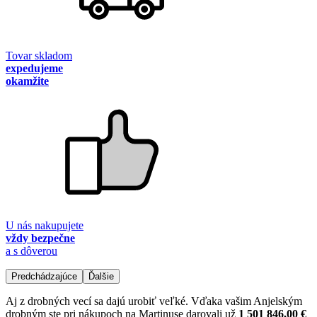
Tovar skladom
expedujeme
okamžite
U nás nakupujete
vždy bezpečne
a s dôverou
Predchádzajúce
Ďalšie
Aj z drobných vecí sa dajú urobiť veľké. Vďaka vašim Anjelským
drobným ste pri nákupoch na Martinuse darovali už
1 501 846,00 €