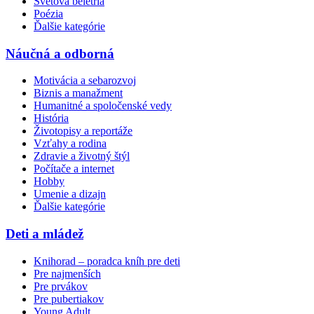
Svetová beletria
Poézia
Ďalšie kategórie
Náučná a odborná
Motivácia a sebarozvoj
Biznis a manažment
Humanitné a spoločenské vedy
História
Životopisy a reportáže
Vzťahy a rodina
Zdravie a životný štýl
Počítače a internet
Hobby
Umenie a dizajn
Ďalšie kategórie
Deti a mládež
Knihorad – poradca kníh pre deti
Pre najmenších
Pre prvákov
Pre pubertiakov
Young Adult