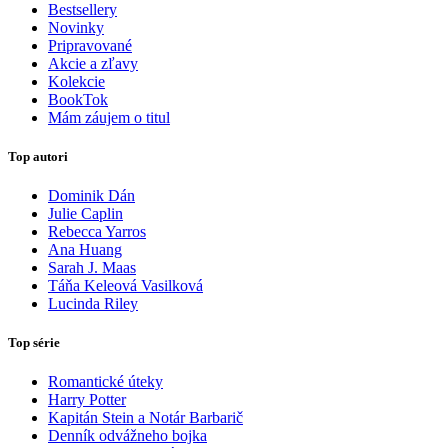
Bestsellery
Novinky
Pripravované
Akcie a zľavy
Kolekcie
BookTok
Mám záujem o titul
Top autori
Dominik Dán
Julie Caplin
Rebecca Yarros
Ana Huang
Sarah J. Maas
Táňa Keleová Vasilková
Lucinda Riley
Top série
Romantické úteky
Harry Potter
Kapitán Stein a Notár Barbarič
Denník odvážneho bojka