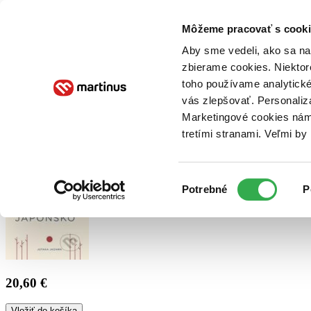
Doručenie
Kníhkupectvá
Knihovrátok
Poukážky
Knižný blog
Kontakt
Môžeme pracovať s cooki
Aby sme vedeli, ako sa na 
zbierame cookies. Niektor
E-knihy
Audioknihy
Hry
Filmy
Knihy
Doplnky
toho používame analytické
vás zlepšovať. Personaliz
Vyhľadávanie
Marketingové cookies nám 
tretími stranami. Veľmi b
Prihlásiť
Výber
Potrebné
P
súhlasu
20,60 €
Vložiť do košíka