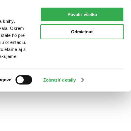
Povoliť všetko
a knihy,
ovala. Okrem
Odmietnuť
stále ho pre
u orientáciu.
dieľame aj s
Ďakujeme!
ngové
Zobraziť detaily