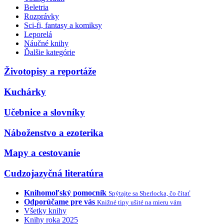
Beletria
Rozprávky
Sci-fi, fantasy a komiksy
Leporelá
Náučné knihy
Ďalšie kategórie
Životopisy a reportáže
Kuchárky
Učebnice a slovníky
Náboženstvo a ezoterika
Mapy a cestovanie
Cudzojazyčná literatúra
Knihomoľský pomocník
Spýtajte sa Sherlocka, čo čítať
Odporúčame pre vás
Knižné tipy ušité na mieru vám
Všetky knihy
Knihy roka 2025