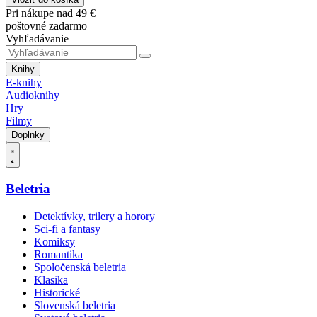
Pri nákupe nad 49 €
poštovné zadarmo
Vyhľadávanie
Knihy
E-knihy
Audioknihy
Hry
Filmy
Doplnky
Beletria
Detektívky, trilery a horory
Sci-fi a fantasy
Komiksy
Romantika
Spoločenská beletria
Klasika
Historické
Slovenská beletria