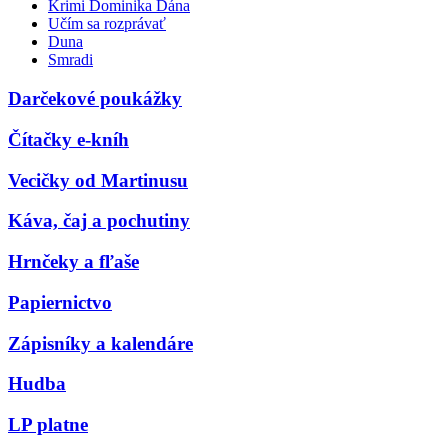
Krimi Dominika Dána
Učím sa rozprávať
Duna
Smradi
Darčekové poukážky
Čítačky e-kníh
Vecičky od Martinusu
Káva, čaj a pochutiny
Hrnčeky a fľaše
Papiernictvo
Zápisníky a kalendáre
Hudba
LP platne