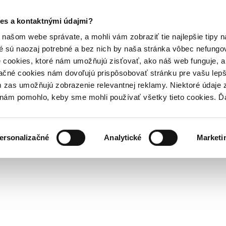
es a kontaktnými údajmi?
našom webe správate, a mohli vám zobraziť tie najlepšie tipy n
é sú naozaj potrebné a bez nich by naša stránka vôbec nefung
 cookies, ktoré nám umožňujú zisťovať, ako náš web funguje, a 
ačné cookies nám dovoľujú prispôsobovať stránku pre vašu lepši
zas umožňujú zobrazenie relevantnej reklamy. Niektoré údaje z
y nám pomohlo, keby sme mohli používať všetky tieto cookies. 
ersonalizačné
Analytické
Marketi