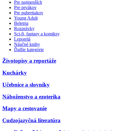
Pre najmenších
Pre prvákov
Pre pubertiakov
Young Adult
Beletria
Rozprávky
Sci-fi, fantasy a komiksy
Leporelá
Náučné knihy
Ďalšie kategórie
Životopisy a reportáže
Kuchárky
Učebnice a slovníky
Náboženstvo a ezoterika
Mapy a cestovanie
Cudzojazyčná literatúra