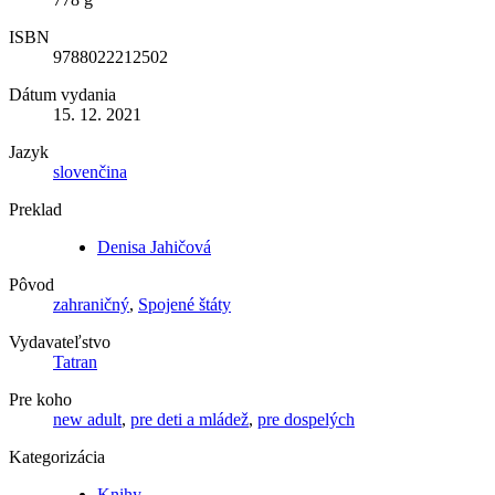
ISBN
9788022212502
Dátum vydania
15. 12. 2021
Jazyk
slovenčina
Preklad
Denisa Jahičová
Pôvod
zahraničný
,
Spojené štáty
Vydavateľstvo
Tatran
Pre koho
new adult
,
pre deti a mládež
,
pre dospelých
Kategorizácia
Knihy