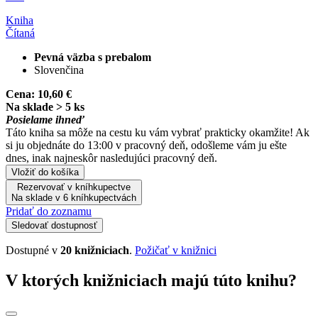
Kniha
Čítaná
Pevná väzba s prebalom
Slovenčina
Cena:
10,60 €
Na sklade > 5 ks
Posielame ihneď
Táto kniha sa môže na cestu ku vám vybrať prakticky okamžite! Ak
si ju objednáte do 13:00 v pracovný deň, odošleme vám ju ešte
dnes, inak najneskôr nasledujúci pracovný deň.
Vložiť do košíka
Rezervovať v kníhkupectve
Na sklade v 6 kníhkupectvách
Pridať do zoznamu
Sledovať dostupnosť
Dostupné v
20 knižniciach
.
Požičať v knižnici
V ktorých knižniciach majú túto knihu?