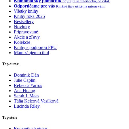
Knihomoľský pomocník
Spýtajte sa Sherlocka, čo čítať
Odporúčame pre vás
Knižné tipy ušité na mieru vám
Všetky knihy
Knihy roka 2025
Bestsellery
Novinky
Pripravované
Akcie a zľavy
Kolekcie
Knihy s podporou FPU
Mám záujem o titul
Top autori
Dominik Dán
Julie Caplin
Rebecca Yarros
Ana Huang
Sarah J. Maas
Táňa Keleová Vasilková
Lucinda Riley
Top série
Romantické úteky