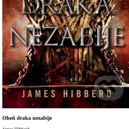
Oheň draka nezabije