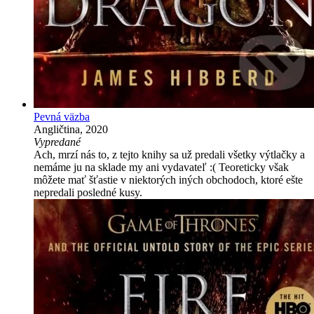
Pevná väzba
Angličtina, 2020
Vypredané
Ach, mrzí nás to, z tejto knihy sa už predali všetky výtlačky a
nemáme ju na sklade my ani vydavateľ :( Teoreticky však
môžete mať šťastie v niektorých iných obchodoch, ktoré ešte
nepredali posledné kusy.