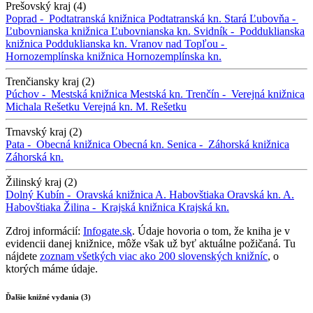
Prešovský kraj (4)
Poprad -
Podtatranská knižnica
Podtatranská kn.
Stará Ľubovňa -
Ľubovnianska knižnica
Ľubovnianska kn.
Svidník -
Podduklianska
knižnica
Podduklianska kn.
Vranov nad Topľou -
Hornozemplínska knižnica
Hornozemplínska kn.
Trenčiansky kraj (2)
Púchov -
Mestská knižnica
Mestská kn.
Trenčín -
Verejná knižnica
Michala Rešetku
Verejná kn. M. Rešetku
Trnavský kraj (2)
Pata -
Obecná knižnica
Obecná kn.
Senica -
Záhorská knižnica
Záhorská kn.
Žilinský kraj (2)
Dolný Kubín -
Oravská knižnica A. Habovštiaka
Oravská kn. A.
Habovštiaka
Žilina -
Krajská knižnica
Krajská kn.
Zdroj informácií:
Infogate.sk
. Údaje hovoria o tom, že kniha je v
evidencii danej knižnice, môže však už byť aktuálne požičaná. Tu
nájdete
zoznam všetkých viac ako 200 slovenských knižníc
, o
ktorých máme údaje.
Ďalšie knižné vydania (3)