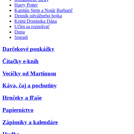
Harry Potter
Kapitán Stein a Notár Barbarič
Denník odvážneho bojka
Krimi Dominika Dána
Učím sa rozprávať
Duna
Smradi
Darčekové poukážky
Čítačky e-kníh
Vecičky od Martinusu
Káva, čaj a pochutiny
Hrnčeky a fľaše
Papiernictvo
Zápisníky a kalendáre