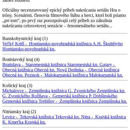
James Hibberd
Oficiálny necenzurovaný epický príbeh nakrúcania seriálu Hra o
tróny. Scenáristi, členovia filmového štábu a herci, ktorí boli priamo
„pri tom“, po prvý raz porozprávajú celý príbeh zo zákulisia
nakrúcania celosvetovej senzácie – fenomenálneho seriálu...
Banskobystrický kraj (1)
Veľký Krtíš -
Hontiansko-novohradská knižnica A.H. Škultétyho
Hontiansko-novohradská kn.
Bratislavský kraj (4)
Bratislava -
Staromestská knižnica
Staromestská kn.
Gajary -
Obecná knižnica
Obecná kn.
Nová Dedinka -
Obecná knižnica
Obecná kn.
Pezinok -
Malokarpatská knižnica
Malokarpatská kn.
Košický kraj (3)
Michalovce -
Zemplínska knižnica G. Zvonického
Zemplínska kn.
G. Zvonického
Rožňava -
Gemerská knižnica P. Dobšinského
Gemerská knižnica
Trebišov -
Zemplínska knižnica
Zemplínska kn.
Nitriansky kraj (2)
Levice -
Tekovská knižnica
Tekovská kn.
Nitra -
Krajská knižnica
K. Kmeťka
Krajská kn.