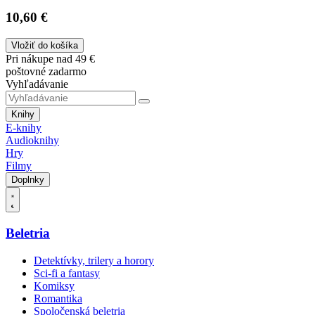
10,60 €
Vložiť do košíka
Pri nákupe nad 49 €
poštovné zadarmo
Vyhľadávanie
Knihy
E-knihy
Audioknihy
Hry
Filmy
Doplnky
Beletria
Detektívky, trilery a horory
Sci-fi a fantasy
Komiksy
Romantika
Spoločenská beletria