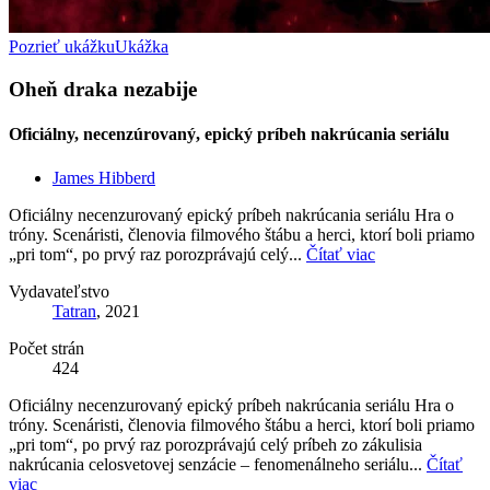
Pozrieť ukážku
Ukážka
Oheň draka nezabije
Oficiálny, necenzúrovaný, epický príbeh nakrúcania seriálu
James Hibberd
Oficiálny necenzurovaný epický príbeh nakrúcania seriálu Hra o
tróny. Scenáristi, členovia filmového štábu a herci, ktorí boli priamo
„pri tom“, po prvý raz porozprávajú celý...
Čítať viac
Vydavateľstvo
Tatran
, 2021
Počet strán
424
Oficiálny necenzurovaný epický príbeh nakrúcania seriálu Hra o
tróny. Scenáristi, členovia filmového štábu a herci, ktorí boli priamo
„pri tom“, po prvý raz porozprávajú celý príbeh zo zákulisia
nakrúcania celosvetovej senzácie – fenomenálneho seriálu...
Čítať
viac