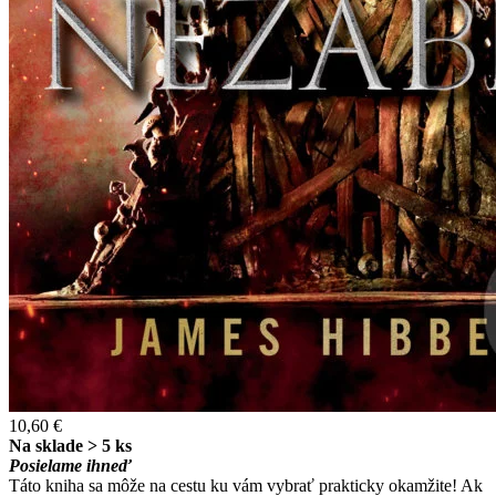
10,60 €
Na sklade > 5 ks
Posielame ihneď
Táto kniha sa môže na cestu ku vám vybrať prakticky okamžite! Ak