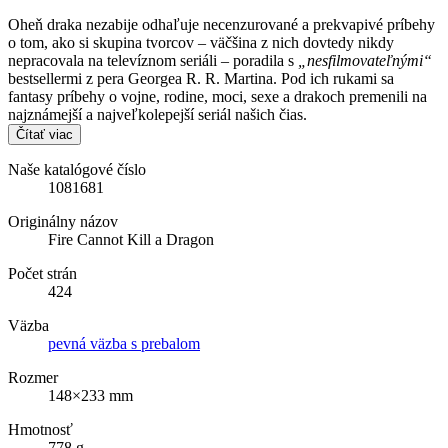
Oheň draka nezabije odhaľuje necenzurované a prekvapivé príbehy
o tom, ako si skupina tvorcov – väčšina z nich dovtedy nikdy
nepracovala na televíznom seriáli – poradila s
„nesfilmovateľnými“
bestsellermi z pera Georgea R. R. Martina. Pod ich rukami sa
fantasy príbehy o vojne, rodine, moci, sexe a drakoch premenili na
najznámejší a najveľkolepejší seriál našich čias.
Čítať viac
Naše katalógové číslo
1081681
Originálny názov
Fire Cannot Kill a Dragon
Počet strán
424
Väzba
pevná väzba s prebalom
Rozmer
148×233 mm
Hmotnosť
778 g