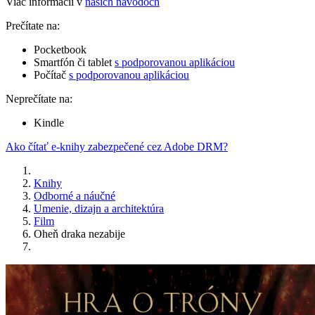
Viac informácií v
našich návodoch
Prečítate na:
Pocketbook
Smartfón či tablet
s podporovanou aplikáciou
Počítač
s podporovanou aplikáciou
Neprečítate na:
Kindle
Ako čítať e-knihy zabezpečené cez Adobe DRM?
Knihy
Odborné a náučné
Umenie, dizajn a architektúra
Film
Oheň draka nezabije