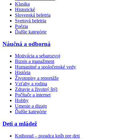
Klasika
Historické
Slovenská beletria
Svetová beletria
Poézia
Ďalšie kategórie
Náučná a odborná
Motivácia a sebarozvoj
Biznis a manažment
Humanitné a spoločenské vedy
História
Životopisy a reportáže
Vzťahy a rodina
Zdravie a životný štýl
Počítače a internet
Hobby
Umenie a dizajn
Ďalšie kategórie
Deti a mládež
Knihorad – poradca kníh pre deti