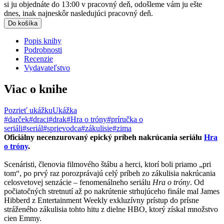
si ju objednáte do 13:00 v pracovný deň, odošleme vám ju ešte
dnes, inak najneskôr nasledujúci pracovný deň.
Do košíka
Popis knihy
Podrobnosti
Recenzie
Vydavateľstvo
Viac o knihe
Pozrieť ukážku
Ukážka
#darček
#draci
#drak
#Hra o tróny
#príručka o
seriáli
#seriál
#sprievodca
#zákulisie
#zima
Oficiálny necenzurovaný epický príbeh nakrúcania seriálu
Hra
o tróny
.
Scenáristi, členovia filmového štábu a herci, ktorí boli priamo „pri
tom“, po prvý raz porozprávajú celý príbeh zo zákulisia nakrúcania
celosvetovej senzácie – fenomenálneho seriálu
Hra o tróny
. Od
počiatočných stretnutí až po nakrútenie strhujúceho finále mal James
Hibberd z Entertainment Weekly exkluzívny prístup do prísne
stráženého zákulisia tohto hitu z dielne HBO, ktorý získal množstvo
cien Emmy.