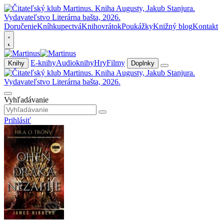
Doručenie
Kníhkupectvá
Knihovrátok
Poukážky
Knižný blog
Kontakt
E-knihy
Audioknihy
Hry
Filmy
Knihy
Doplnky
Vyhľadávanie
Prihlásiť