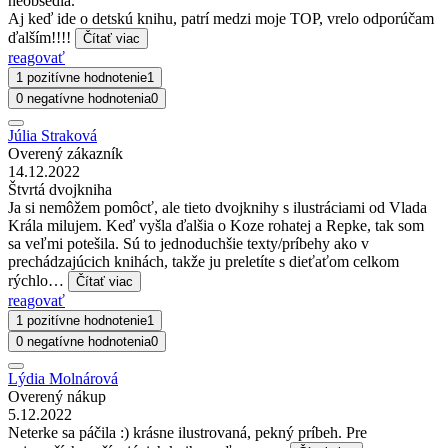
neobsedia.
Aj keď ide o detskú knihu, patrí medzi moje TOP, vrelo odporúčam
ďalším!!!!
Čítať viac
reagovať
1 pozitívne hodnotenie
1
0 negatívne hodnotenia
0
Júlia Straková
Overený zákazník
14.12.2022
Štvrtá dvojkniha
Ja si nemôžem pomôcť, ale tieto dvojknihy s ilustráciami od Vlada
Krála milujem. Keď vyšla ďalšia o Koze rohatej a Repke, tak som
sa veľmi potešila. Sú to jednoduchšie texty/príbehy ako v
prechádzajúcich knihách, takže ju preletíte s dieťaťom celkom
rýchlo…
Čítať viac
reagovať
1 pozitívne hodnotenie
1
0 negatívne hodnotenia
0
Lýdia Molnárová
Overený nákup
5.12.2022
Neterke sa páčila :) krásne ilustrovaná, pekný príbeh. Pre