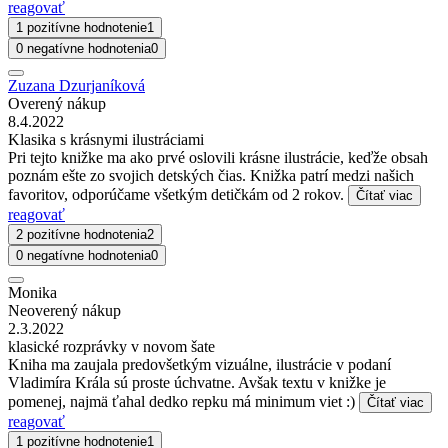
reagovať
1 pozitívne hodnotenie
1
0 negatívne hodnotenia
0
Zuzana Dzurjaníková
Overený nákup
8.4.2022
Klasika s krásnymi ilustráciami
Pri tejto knižke ma ako prvé oslovili krásne ilustrácie, keďže obsah
poznám ešte zo svojich detských čias. Knižka patrí medzi našich
favoritov, odporúčame všetkým detičkám od 2 rokov.
Čítať viac
reagovať
2 pozitívne hodnotenia
2
0 negatívne hodnotenia
0
Monika
Neoverený nákup
2.3.2022
klasické rozprávky v novom šate
Kniha ma zaujala predovšetkým vizuálne, ilustrácie v podaní
Vladimíra Krála sú proste úchvatne. Avšak textu v knižke je
pomenej, najmä ťahal dedko repku má minimum viet :)
Čítať viac
reagovať
1 pozitívne hodnotenie
1