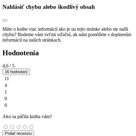
Nahlásiť chybu alebo škodlivý obsah
Máte o knihe viac informácií ako je na tejto stránke alebo ste našli
chybu? Budeme vám veľmi vďační, ak nám pomôžete s doplnením
informácií na našich stránkach.
Hodnotenia
4,6
/ 5
16 hodnotení
11
4
1
0
0
Ako sa páčila kniha vám?
Pridať recenziu