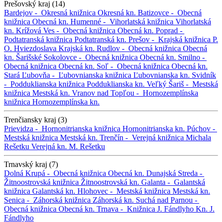
Prešovský kraj (14)
Bardejov -
Okresná knižnica
Okresná kn.
Batizovce -
Obecná
knižnica
Obecná kn.
Humenné -
Vihorlatská knižnica
Vihorlatská
kn.
Krížová Ves -
Obecná knižnica
Obecná kn.
Poprad -
Podtatranská knižnica
Podtatranská kn.
Prešov -
Krajská knižnica P.
O. Hviezdoslava
Krajská kn.
Rudlov -
Obecná knižnica
Obecná
kn.
Šarišské Sokolovce -
Obecná knižnica
Obecná kn.
Smilno -
Obecná knižnica
Obecná kn.
Soľ -
Obecná knižnica
Obecná kn.
Stará Ľubovňa -
Ľubovnianska knižnica
Ľubovnianska kn.
Svidník
-
Podduklianska knižnica
Podduklianska kn.
Veľký Šariš -
Mestská
knižnica
Mestská kn.
Vranov nad Topľou -
Hornozemplínska
knižnica
Hornozemplínska kn.
Trenčiansky kraj (3)
Prievidza -
Hornonitrianska knižnica
Hornonitrianska kn.
Púchov -
Mestská knižnica
Mestská kn.
Trenčín -
Verejná knižnica Michala
Rešetku
Verejná kn. M. Rešetku
Trnavský kraj (7)
Dolná Krupá -
Obecná knižnica
Obecná kn.
Dunajská Streda -
Žitnoostrovská knižnica
Žitnoostrovská kn.
Galanta -
Galantská
knižnica
Galantská kn.
Hlohovec -
Mestská knižnica
Mestská kn.
Senica -
Záhorská knižnica
Záhorská kn.
Suchá nad Parnou -
Obecná knižnica
Obecná kn.
Trnava -
Knižnica J. Fándlyho
Kn. J.
Fándlyho