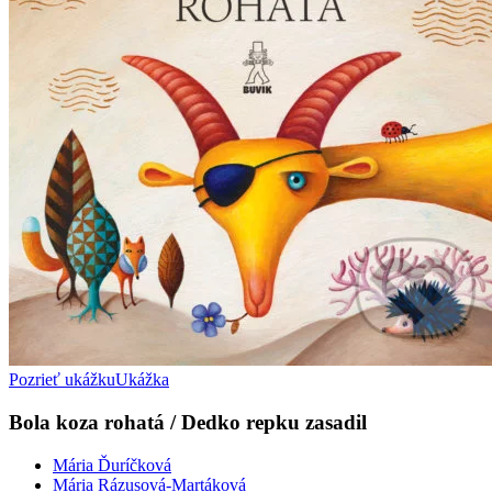
Pozrieť ukážku
Ukážka
Bola koza rohatá / Dedko repku zasadil
Mária Ďuríčková
Mária Rázusová-Martáková