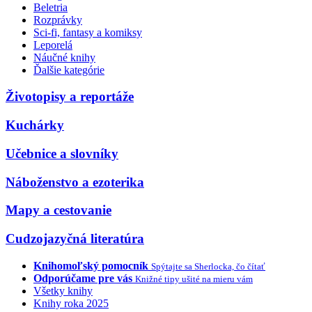
Beletria
Rozprávky
Sci-fi, fantasy a komiksy
Leporelá
Náučné knihy
Ďalšie kategórie
Životopisy a reportáže
Kuchárky
Učebnice a slovníky
Náboženstvo a ezoterika
Mapy a cestovanie
Cudzojazyčná literatúra
Knihomoľský pomocník
Spýtajte sa Sherlocka, čo čítať
Odporúčame pre vás
Knižné tipy ušité na mieru vám
Všetky knihy
Knihy roka 2025