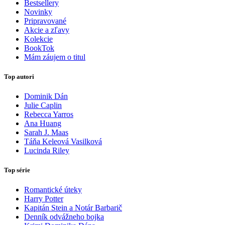
Bestsellery
Novinky
Pripravované
Akcie a zľavy
Kolekcie
BookTok
Mám záujem o titul
Top autori
Dominik Dán
Julie Caplin
Rebecca Yarros
Ana Huang
Sarah J. Maas
Táňa Keleová Vasilková
Lucinda Riley
Top série
Romantické úteky
Harry Potter
Kapitán Stein a Notár Barbarič
Denník odvážneho bojka