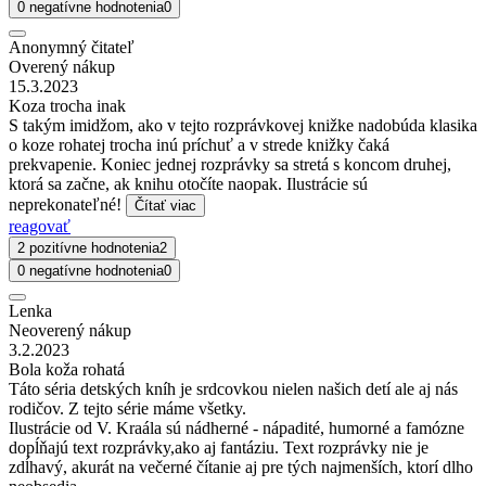
0 negatívne hodnotenia
0
Anonymný čitateľ
Overený nákup
15.3.2023
Koza trocha inak
S takým imidžom, ako v tejto rozprávkovej knižke nadobúda klasika
o koze rohatej trocha inú príchuť a v strede knižky čaká
prekvapenie. Koniec jednej rozprávky sa stretá s koncom druhej,
ktorá sa začne, ak knihu otočíte naopak. Ilustrácie sú
neprekonateľné!
Čítať viac
reagovať
2 pozitívne hodnotenia
2
0 negatívne hodnotenia
0
Lenka
Neoverený nákup
3.2.2023
Bola koža rohatá
Táto séria detských kníh je srdcovkou nielen našich detí ale aj nás
rodičov. Z tejto série máme všetky.
Ilustrácie od V. Kraála sú nádherné - nápadité, humorné a famózne
dopĺňajú text rozprávky,ako aj fantáziu. Text rozprávky nie je
zdĺhavý, akurát na večerné čítanie aj pre tých najmenších, ktorí dlho