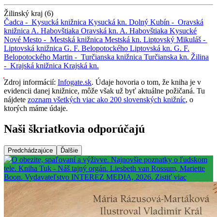
Žilinský kraj (6)
Čadca -
Kysucká knižnica
Kysucká kn.
Dolný Kubín -
Oravská
knižnica A. Habovštiaka
Oravská kn. A. Habovštiaka
Kysucké
Nové Mesto -
Mestská knižnica
Mestská kn.
Liptovský Mikuláš -
Liptovská knižnica G. F. Belopotockého
Liptovská kn. G. F.
Belopotockého
Martin -
Turčianska knižnica
Turčianska kn.
Žilina
-
Krajská knižnica
Krajská kn.
Zdroj informácií:
Infogate.sk
. Údaje hovoria o tom, že kniha je v
evidencii danej knižnice, môže však už byť aktuálne požičaná. Tu
nájdete
zoznam všetkých viac ako 200 slovenských knižníc
, o
ktorých máme údaje.
Naši škriatkovia odporúčajú
Predchádzajúce
Ďalšie