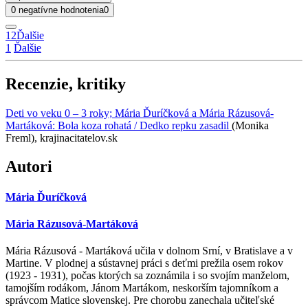
0 negatívne hodnotenia
0
1
2
Ďalšie
1
Ďalšie
Recenzie, kritiky
Deti vo veku 0 – 3 roky; Mária Ďuríčková a Mária Rázusová-
Martáková: Bola koza rohatá / Dedko repku zasadil
(Monika
Freml), krajinacitatelov.sk
Autori
Mária Ďuríčková
Mária Rázusová-Martáková
Mária Rázusová - Martáková učila v dolnom Srní, v Bratislave a v
Martine. V plodnej a sústavnej práci s deťmi prežila osem rokov
(1923 - 1931), počas ktorých sa zoznámila i so svojím manželom,
tamojším rodákom, Jánom Martákom, neskorším tajomníkom a
správcom Matice slovenskej. Pre chorobu zanechala učiteľské