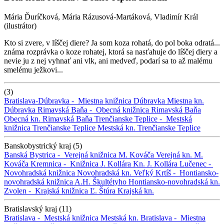
Mária Ďuríčková, Mária Rázusová-Martáková, Vladimír Král
(ilustrátor)
Kto si zvere, v líščej diere? Ja som koza rohatá, do pol boka odratá...
známa rozprávka o koze rohatej, ktorá sa nasťahuje do líščej diery a
nevie ju z nej vyhnať ani vlk, ani medveď, podarí sa to až malému
smelému ježkovi...
(3)
Bratislava-Dúbravka -
Miestna knižnica Dúbravka
Miestna kn.
Dúbravka
Rimavská Baňa -
Obecná knižnica Rimavská Baňa
Obecná kn. Rimavská Baňa
Trenčianske Teplice -
Mestská
knižnica Trenčianske Teplice
Mestská kn. Trenčianske Teplice
Banskobystrický kraj (5)
Banská Bystrica -
Verejná knižnica M. Kováča
Verejná kn. M.
Kováča
Kremnica -
Knižnica J. Kollára
Kn. J. Kollára
Lučenec -
Novohradská knižnica
Novohradská kn.
Veľký Krtíš -
Hontiansko-
novohradská knižnica A.H. Škultétyho
Hontiansko-novohradská kn.
Zvolen -
Krajská knižnica Ľ. Štúra
Krajská kn.
Bratislavský kraj (11)
Bratislava -
Mestská knižnica
Mestská kn.
Bratislava -
Miestna