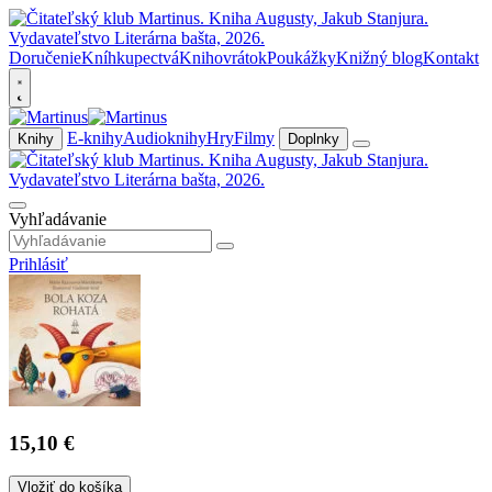
Doručenie
Kníhkupectvá
Knihovrátok
Poukážky
Knižný blog
Kontakt
E-knihy
Audioknihy
Hry
Filmy
Knihy
Doplnky
Vyhľadávanie
Prihlásiť
15,10 €
Vložiť do košíka