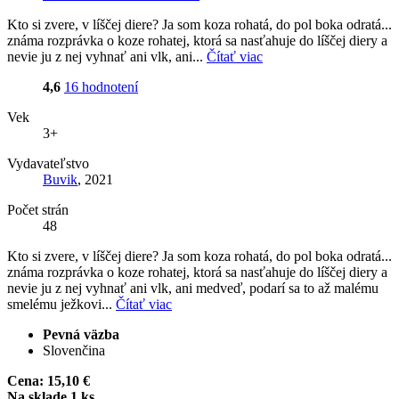
Kto si zvere, v líščej diere? Ja som koza rohatá, do pol boka odratá...
známa rozprávka o koze rohatej, ktorá sa nasťahuje do líščej diery a
nevie ju z nej vyhnať ani vlk, ani...
Čítať viac
4,6
16 hodnotení
Vek
3+
Vydavateľstvo
Buvik
, 2021
Počet strán
48
Kto si zvere, v líščej diere? Ja som koza rohatá, do pol boka odratá...
známa rozprávka o koze rohatej, ktorá sa nasťahuje do líščej diery a
nevie ju z nej vyhnať ani vlk, ani medveď, podarí sa to až malému
smelému ježkovi...
Čítať viac
Pevná väzba
Slovenčina
Cena:
15,10 €
Na sklade 1 ks