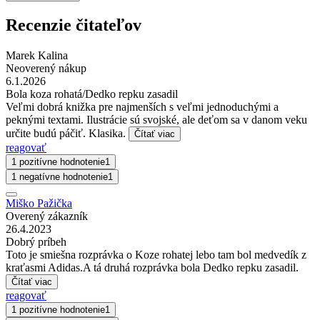
Recenzie čitateľov
Marek Kalina
Neoverený nákup
6.1.2026
Bola koza rohatá/Dedko repku zasadil
Veľmi dobrá knižka pre najmenších s veľmi jednoduchými a
peknými textami. Ilustrácie sú svojské, ale deťom sa v danom veku
určite budú páčiť. Klasika.
Čítať viac
reagovať
1 pozitívne hodnotenie
1
1 negatívne hodnotenie
1
Miško Pažička
Overený zákazník
26.4.2023
Dobrý príbeh
Toto je smiešna rozprávka o Koze rohatej lebo tam bol medvedík z
kraťasmi Adidas.A tá druhá rozprávka bola Dedko repku zasadil.
Čítať viac
reagovať
1 pozitívne hodnotenie
1