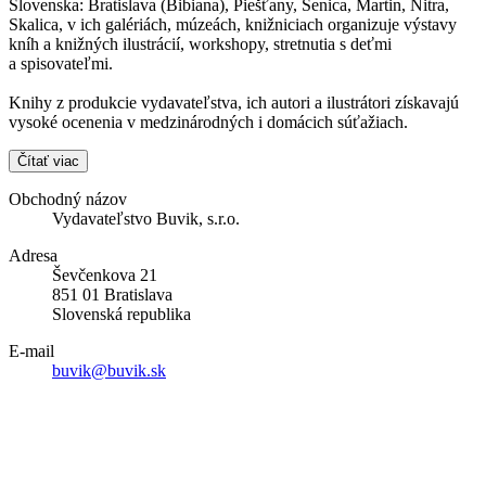
Slovenska: Bratislava (Bibiana), Piešťany, Senica, Martin, Nitra,
Skalica, v ich galériách, múzeách, knižniciach organizuje výstavy
kníh a knižných ilustrácií, workshopy, stretnutia s deťmi
a spisovateľmi.
Knihy z produkcie vydavateľstva, ich autori a ilustrátori získavajú
vysoké ocenenia v medzinárodných i domácich súťažiach.
Čítať viac
Obchodný názov
Vydavateľstvo Buvik, s.r.o.
Adresa
Ševčenkova 21
851 01 Bratislava
Slovenská republika
E-mail
buvik@buvik.sk