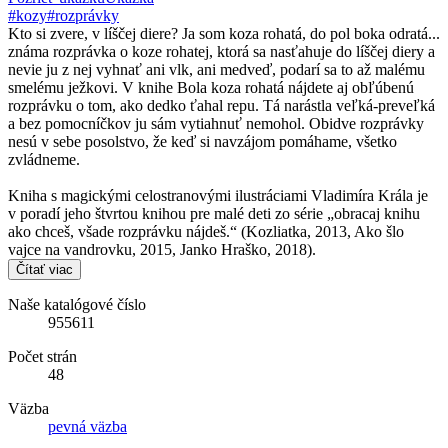
#kozy
#rozprávky
Kto si zvere, v líščej diere? Ja som koza rohatá, do pol boka odratá...
známa rozprávka o koze rohatej, ktorá sa nasťahuje do líščej diery a
nevie ju z nej vyhnať ani vlk, ani medveď, podarí sa to až malému
smelému ježkovi. V knihe Bola koza rohatá nájdete aj obľúbenú
rozprávku o tom, ako dedko ťahal repu. Tá narástla veľká-preveľká
a bez pomocníčkov ju sám vytiahnuť nemohol. Obidve rozprávky
nesú v sebe posolstvo, že keď si navzájom pomáhame, všetko
zvládneme.
Kniha s magickými celostranovými ilustráciami Vladimíra Krála je
v poradí jeho štvrtou knihou pre malé deti zo série „obracaj knihu
ako chceš, všade rozprávku nájdeš.“ (Kozliatka, 2013, Ako šlo
vajce na vandrovku, 2015, Janko Hraško, 2018).
Čítať viac
Naše katalógové číslo
955611
Počet strán
48
Väzba
pevná väzba