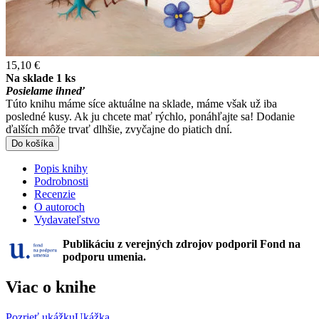
15,10 €
Na sklade 1 ks
Posielame ihneď
Túto knihu máme síce aktuálne na sklade, máme však už iba
posledné kusy. Ak ju chcete mať rýchlo, ponáhľajte sa! Dodanie
ďalších môže trvať dlhšie, zvyčajne do piatich dní.
Do košíka
Popis knihy
Podrobnosti
Recenzie
O autoroch
Vydavateľstvo
Publikáciu z verejných zdrojov podporil Fond na
podporu umenia.
Viac o knihe
Pozrieť ukážku
Ukážka