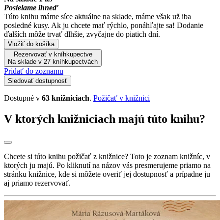
Posielame ihneď
Túto knihu máme síce aktuálne na sklade, máme však už iba
posledné kusy. Ak ju chcete mať rýchlo, ponáhľajte sa! Dodanie
ďalších môže trvať dlhšie, zvyčajne do piatich dní.
Vložiť do košíka
Rezervovať v kníhkupectve
Na sklade v 27 kníhkupectvách
Pridať do zoznamu
Sledovať dostupnosť
Dostupné v
63 knižniciach
.
Požičať v knižnici
V ktorých knižniciach majú túto knihu?
Chcete si túto knihu požičať z knižnice? Toto je zoznam knižníc, v
ktorých ju majú. Po kliknutí na názov vás presmerujeme priamo na
stránku knižnice, kde si môžete overiť jej dostupnosť a prípadne ju
aj priamo rezervovať.