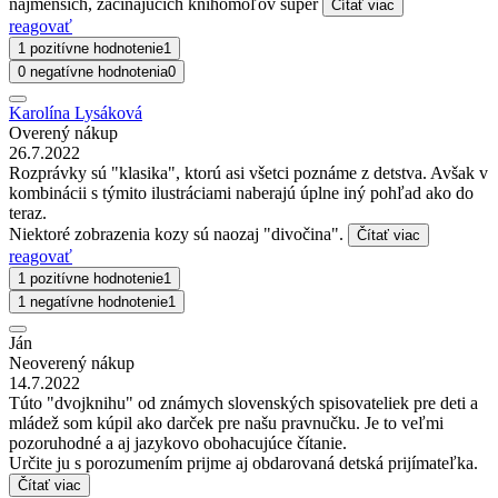
najmenších, začínajúcich knihomoľov super
Čítať viac
reagovať
1 pozitívne hodnotenie
1
0 negatívne hodnotenia
0
Karolína Lysáková
Overený nákup
26.7.2022
Rozprávky sú "klasika", ktorú asi všetci poznáme z detstva. Avšak v
kombinácii s týmito ilustráciami naberajú úplne iný pohľad ako do
teraz.
Niektoré zobrazenia kozy sú naozaj "divočina".
Čítať viac
reagovať
1 pozitívne hodnotenie
1
1 negatívne hodnotenie
1
Ján
Neoverený nákup
14.7.2022
Túto "dvojknihu" od známych slovenských spisovateliek pre deti a
mládež som kúpil ako darček pre našu pravnučku. Je to veľmi
pozoruhodné a aj jazykovo obohacujúce čítanie.
Určite ju s porozumením prijme aj obdarovaná detská prijímateľka.
Čítať viac