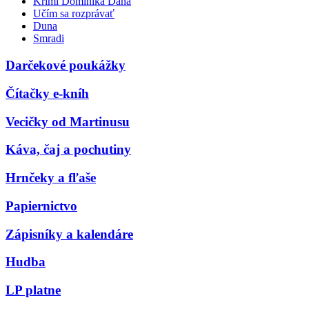
Krimi Dominika Dána
Učím sa rozprávať
Duna
Smradi
Darčekové poukážky
Čítačky e-kníh
Vecičky od Martinusu
Káva, čaj a pochutiny
Hrnčeky a fľaše
Papiernictvo
Zápisníky a kalendáre
Hudba
LP platne