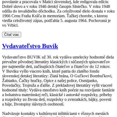
povolanie a pracovala v Matici slovenskej, kde redigovala edíciu
Dobré slovo a v roku 1946 detský časopis Slniečko. V roku 1948
odišla do invalidného dôchodku. Za celoživotné dielo dostala v roku
1966 Cenu Fraňa Kráľa in memoriam. Ťažkej chorobe, s ktorou
viedla celoživotný zápas, podľahla 5. augusta 1964. Pochovaná je
vo Vrbici.
Čítať viac
Vydavateľstvo Buvik
Vydavateľstvo BUVIK už 30. rok vydáva umelecky hodnotné diela
prevažne pôvodnej literatúry klasických i súčasných spisovateľov
pre najmenšie deti, začínajúcich čitateľov a čitateľov do 12 rokov.
V Buviku vyšlo viacero kníh, ktoré patria do zlatého fondu
slovenskej detskej literatúry: Zlatá brána, O Guľkovi Bombuľkovi,
Žabiatko, Čačky hračky, Opice z našej police, Osmijanko,
Povedačky, Trojruža a ďalšie. Z prekladovej literatúry vyšli viaceré
hodnotné tituly: Vydáva množstvo kníh poézie na rozvíjanie fantázie
a bohatstva materinskej reči, klasické i autorské rozprávky, príbehy
a rozprávky zo života detí, rozprávky o zvieratkách, bájky, povesti
a báje, životopisy slávnych osobností.
Nadväzuje kontakty s kultúrnymi inštitúciami v rôznych mestách