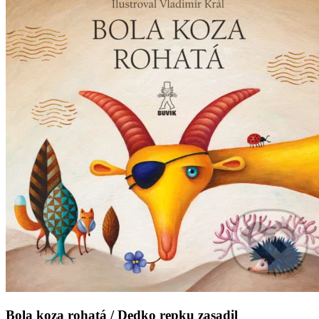
Bola koza rohatá / Dedko repku zasadil