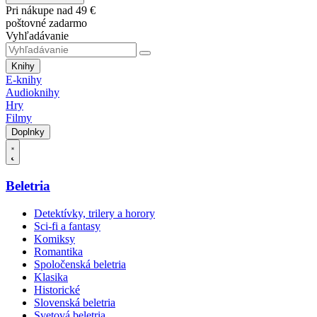
Pri nákupe nad 49 €
poštovné zadarmo
Vyhľadávanie
Knihy
E-knihy
Audioknihy
Hry
Filmy
Doplnky
Beletria
Detektívky, trilery a horory
Sci-fi a fantasy
Komiksy
Romantika
Spoločenská beletria
Klasika
Historické
Slovenská beletria
Svetová beletria