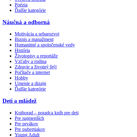
Poézia
Ďalšie kategórie
Náučná a odborná
Motivácia a sebarozvoj
Biznis a manažment
Humanitné a spoločenské vedy
História
Životopisy a reportáže
Vzťahy a rodina
Zdravie a životný štýl
Počítače a internet
Hobby
Umenie a dizajn
Ďalšie kategórie
Deti a mládež
Knihorad – poradca kníh pre deti
Pre najmenších
Pre prvákov
Pre pubertiakov
Young Adult