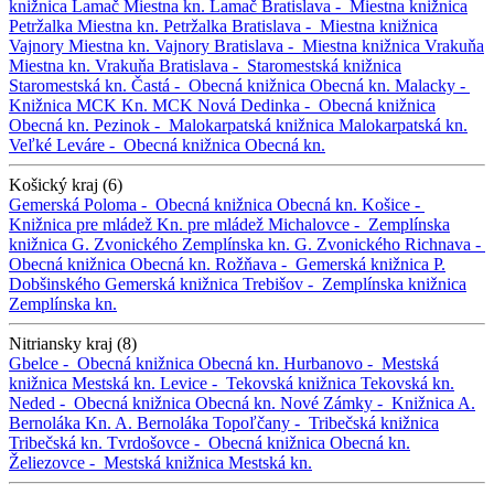
knižnica Lamač
Miestna kn. Lamač
Bratislava -
Miestna knižnica
Petržalka
Miestna kn. Petržalka
Bratislava -
Miestna knižnica
Vajnory
Miestna kn. Vajnory
Bratislava -
Miestna knižnica Vrakuňa
Miestna kn. Vrakuňa
Bratislava -
Staromestská knižnica
Staromestská kn.
Častá -
Obecná knižnica
Obecná kn.
Malacky -
Knižnica MCK
Kn. MCK
Nová Dedinka -
Obecná knižnica
Obecná kn.
Pezinok -
Malokarpatská knižnica
Malokarpatská kn.
Veľké Leváre -
Obecná knižnica
Obecná kn.
Košický kraj (6)
Gemerská Poloma -
Obecná knižnica
Obecná kn.
Košice -
Knižnica pre mládež
Kn. pre mládež
Michalovce -
Zemplínska
knižnica G. Zvonického
Zemplínska kn. G. Zvonického
Richnava -
Obecná knižnica
Obecná kn.
Rožňava -
Gemerská knižnica P.
Dobšinského
Gemerská knižnica
Trebišov -
Zemplínska knižnica
Zemplínska kn.
Nitriansky kraj (8)
Gbelce -
Obecná knižnica
Obecná kn.
Hurbanovo -
Mestská
knižnica
Mestská kn.
Levice -
Tekovská knižnica
Tekovská kn.
Neded -
Obecná knižnica
Obecná kn.
Nové Zámky -
Knižnica A.
Bernoláka
Kn. A. Bernoláka
Topoľčany -
Tribečská knižnica
Tribečská kn.
Tvrdošovce -
Obecná knižnica
Obecná kn.
Želiezovce -
Mestská knižnica
Mestská kn.