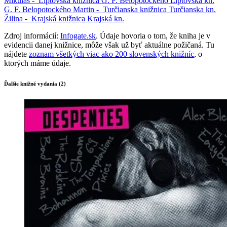
Mikuláš -
Liptovská knižnica G. F. Belopotockého
Liptovská kn.
G. F. Belopotockého
Martin -
Turčianska knižnica
Turčianska kn.
Žilina -
Krajská knižnica
Krajská kn.
Zdroj informácií:
Infogate.sk
. Údaje hovoria o tom, že kniha je v
evidencii danej knižnice, môže však už byť aktuálne požičaná. Tu
nájdete
zoznam všetkých viac ako 200 slovenských knižníc
, o
ktorých máme údaje.
Ďalšie knižné vydania (2)