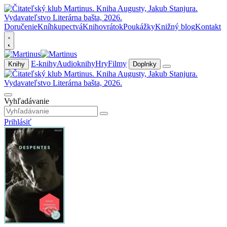
Doručenie
Kníhkupectvá
Knihovrátok
Poukážky
Knižný blog
Kontakt
E-knihy
Audioknihy
Hry
Filmy
Knihy
Doplnky
Vyhľadávanie
Prihlásiť