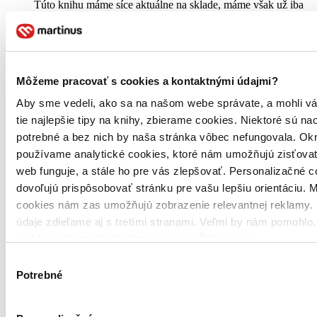
Túto knihu máme síce aktuálne na sklade, máme však už iba
posledné kusy. Ak ju chcete mať rýchlo, ponáhľajte sa!
Dodanie ďalších môže trvať dlhšie, zvyčajne do 18 dní.
17,30 €
Môžeme pracovať s cookies a kontaktnými údajmi?
Vložiť do košíka
Aby sme vedeli, ako sa na našom webe správate, a mohli v
tie najlepšie tipy na knihy, zbierame cookies. Niektoré sú na
potrebné a bez nich by naša stránka vôbec nefungovala. Ok
používame analytické cookies, ktoré nám umožňujú zisťovať
web funguje, a stále ho pre vás zlepšovať. Personalizačné 
dovoľujú prispôsobovať stránku pre vašu lepšiu orientáciu. 
cookies nám zas umožňujú zobrazenie relevantnej reklamy. 
údaje zdieľame aj s tretími stranami. Veľmi by nám pomohlo
mohli používať všetky tieto cookies. Ďakujeme!
Výber
Potrebné
súhlasu