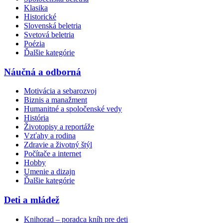
Klasika
Historické
Slovenská beletria
Svetová beletria
Poézia
Ďalšie kategórie
Náučná a odborná
Motivácia a sebarozvoj
Biznis a manažment
Humanitné a spoločenské vedy
História
Životopisy a reportáže
Vzťahy a rodina
Zdravie a životný štýl
Počítače a internet
Hobby
Umenie a dizajn
Ďalšie kategórie
Deti a mládež
Knihorad – poradca kníh pre deti