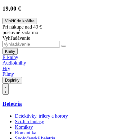
19,00 €
Vložiť do košíka
Pri nákupe nad 49 €
poštovné zadarmo
Vyhľadávanie
Knihy
E-knihy
Audioknihy
Hry
Filmy
Doplnky
Beletria
Detektívky, trilery a horory
Sci-fi a fantasy
Komiksy
Romantika
Spoločenská beletria