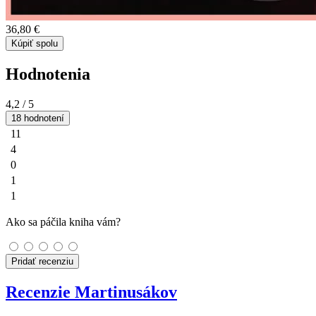
36,80 €
Kúpiť spolu
Hodnotenia
4,2
/ 5
18 hodnotení
11
4
0
1
1
Ako sa páčila kniha vám?
Pridať recenziu
Recenzie Martinusákov