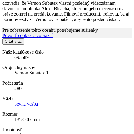
dozvedia, že Vernon Subutex vlastní posledný videozáznam
slávneho hudobníka Alexa Bleacha, ktorý bol jeho mecenášom a
práve zomrel na predávkovanie. Filmoví producenti, trollovia, ba aj
pornohviezdy sú Vernonovi v pätách, aby tento poklad získali.
Pre zobrazenie tohto obsahu potrebujeme sušienky.
Povoliť cookies a zobraziť
Čítať viac
Naše katalógové číslo
693589
Originálny názov
Vernon Subutex 1
Počet strán
280
Väzba
pevná väzba
Rozmer
135×207 mm
Hmotnosť