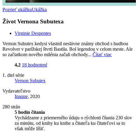
Pozrieť ukážku
Ukážka
Život Vernona Subutexa
Virginie Despentes
Vernon Subutex kedysi vlastnil neslávne známy obchod s hudbou
Revolver v parížskej štvrti Bastila. Bol legendou v celom meste. Ale
so začiatkom nového milénia začali obchody...
Čítať viac
4,2
18 hodnotení
1. diel série
Vernon Subutex
Vydavateľstvo
Inaque
, 2020
280 strán
5 hodín čítania
Vychádzame z priemerného údaju o rýchlosti čítania 230 slov
za minútu, od knihy ku knihe a čitateľa ku čitateľovi sa to
však môže líšiť.