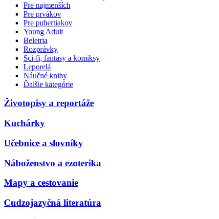
Pre najmenších
Pre prvákov
Pre pubertiakov
Young Adult
Beletria
Rozprávky
Sci-fi, fantasy a komiksy
Leporelá
Náučné knihy
Ďalšie kategórie
Životopisy a reportáže
Kuchárky
Učebnice a slovníky
Náboženstvo a ezoterika
Mapy a cestovanie
Cudzojazyčná literatúra