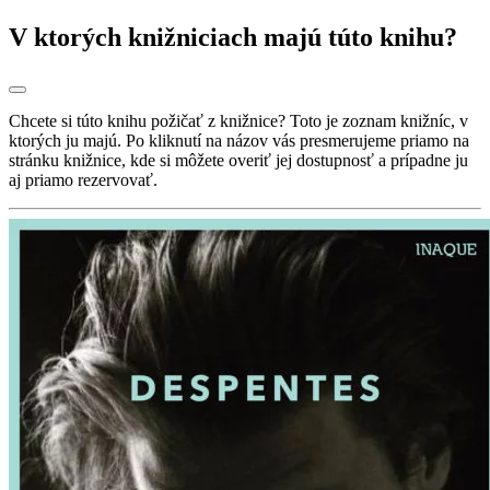
V ktorých knižniciach majú túto knihu?
Chcete si túto knihu požičať z knižnice? Toto je zoznam knižníc, v
ktorých ju majú. Po kliknutí na názov vás presmerujeme priamo na
stránku knižnice, kde si môžete overiť jej dostupnosť a prípadne ju
aj priamo rezervovať.