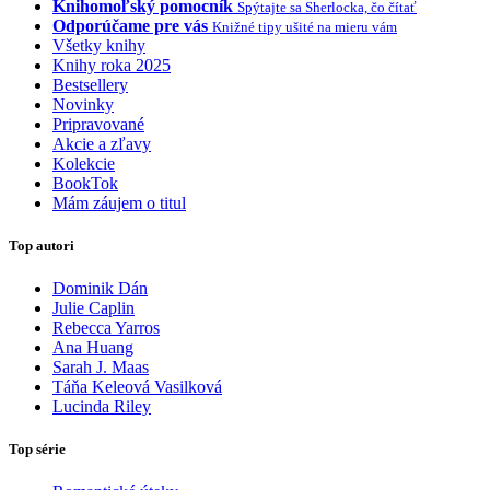
Knihomoľský pomocník
Spýtajte sa Sherlocka, čo čítať
Odporúčame pre vás
Knižné tipy ušité na mieru vám
Všetky knihy
Knihy roka 2025
Bestsellery
Novinky
Pripravované
Akcie a zľavy
Kolekcie
BookTok
Mám záujem o titul
Top autori
Dominik Dán
Julie Caplin
Rebecca Yarros
Ana Huang
Sarah J. Maas
Táňa Keleová Vasilková
Lucinda Riley
Top série