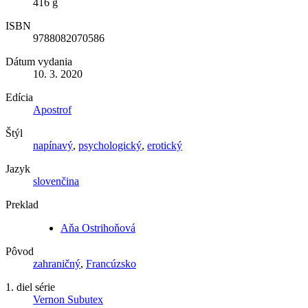
416 g
ISBN
9788082070586
Dátum vydania
10. 3. 2020
Edícia
Apostrof
Štýl
napínavý
,
psychologický
,
erotický
Jazyk
slovenčina
Preklad
Aňa Ostrihoňová
Pôvod
zahraničný
,
Francúzsko
1. diel série
Vernon Subutex