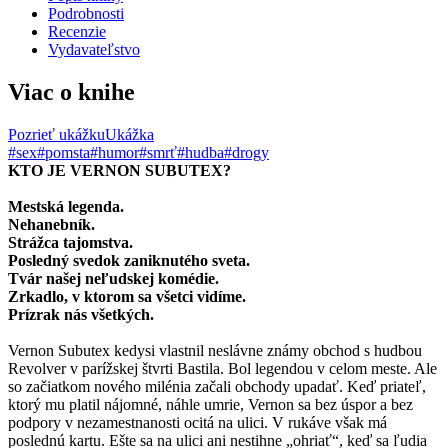
Podrobnosti
Recenzie
Vydavateľstvo
Viac o knihe
Pozrieť ukážku
Ukážka
#sex
#pomsta
#humor
#smrť
#hudba
#drogy
KTO JE VERNON SUBUTEX?
Mestská legenda.
Nehanebník.
Strážca tajomstva.
Posledný svedok zaniknutého sveta.
Tvár našej neľudskej komédie.
Zrkadlo, v ktorom sa všetci vidíme.
Prízrak nás všetkých.
Vernon Subutex kedysi vlastnil neslávne známy obchod s hudbou
Revolver v parížskej štvrti Bastila. Bol legendou v celom meste. Ale
so začiatkom nového milénia začali obchody upadať. Keď priateľ,
ktorý mu platil nájomné, náhle umrie, Vernon sa bez úspor a bez
podpory v nezamestnanosti ocitá na ulici. V rukáve však má
poslednú kartu. Ešte sa na ulici ani nestihne „ohriať“, keď sa ľudia