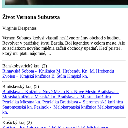
Život Vernona Subutexa
Virginie Despentes
Vernon Subutex kedysi vlastnil neslávne známy obchod s hudbou
Revolver v parížskej štvrti Bastila. Bol legendou v celom meste. Ale
so začiatkom nového milénia začali obchody upadať. Keď priateľ,
ktorý mu platil nájomné, ...
Banskobystrický kraj (2)
Rimavská Sobota -
Knižnica M. Hrebendu
Kn. M. Hrebendu
Zvolen -
Krajská knižnica Ľ. Štúra
Krajská kn.
Bratislavský kraj (5)
Bratislava -
Knižnica Nové Mesto
Kn. Nové Mesto
Bratislava -
Mestská knižnica
Mestská kn.
Bratislava -
Miestna knižnica
Petržalka
Miestna kn. Petržalka
Bratislava -
Staromestská knižnica
Staromestská kn.
Pezinok -
Malokarpatská knižnica
Malokarpatská
kn.
Košický kraj (2)
Košice -
Knižnica pre mládež
Kn. pre mládež
Michalovce -