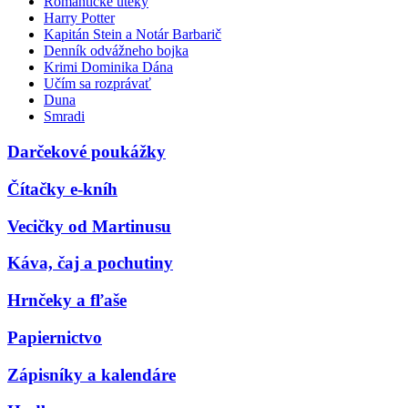
Romantické úteky
Harry Potter
Kapitán Stein a Notár Barbarič
Denník odvážneho bojka
Krimi Dominika Dána
Učím sa rozprávať
Duna
Smradi
Darčekové poukážky
Čítačky e-kníh
Vecičky od Martinusu
Káva, čaj a pochutiny
Hrnčeky a fľaše
Papiernictvo
Zápisníky a kalendáre