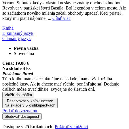
Vernon Subutex kedysi vlastnil neslávne známy obchod s hudbou
Revolver v parížskej štvrti Bastila. Bol legendou v celom meste. Ale
so začiatkom nového milénia začali obchody upadať. Keď priateľ,
ktorý mu platil nájomné, ...
Čítať viac
Kniha
E-kniha
iný jazyk
Čítaná
iný jazyk
Pevná väzba
Slovenčina
Cena:
19,00 €
Na sklade 4 ks
Posielame ihneď
Túto knihu máme síce aktuálne na sklade, máme však už iba
posledné kusy. Ak ju chcete mať rýchlo, ponáhľajte sa! Dodanie
ďalších môže trvať dlhšie, zvyčajne do šiestich dní.
Vložiť do košíka
Rezervovať v kníhkupectve
Na sklade v 5 kníhkupectvách
Pridať do zoznamu
Sledovať dostupnosť
Dostupné v
25 knižniciach
.
Požičať v knižnici