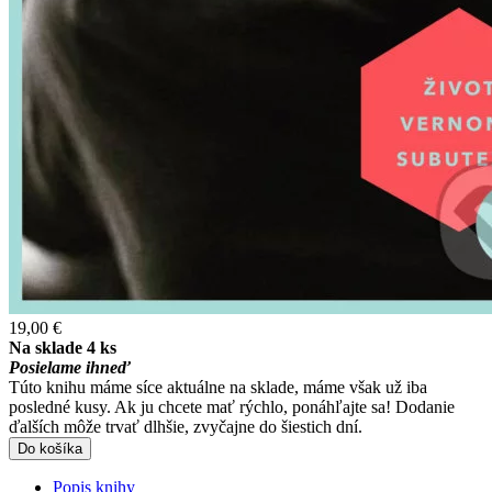
19,00 €
Na sklade 4 ks
Posielame ihneď
Túto knihu máme síce aktuálne na sklade, máme však už iba
posledné kusy. Ak ju chcete mať rýchlo, ponáhľajte sa! Dodanie
ďalších môže trvať dlhšie, zvyčajne do šiestich dní.
Do košíka
Popis knihy