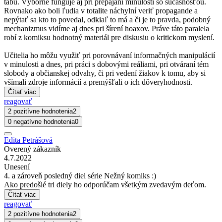
tabu. Výborne funguje aj pri prepájaní minulosti so súčasnosťou.
Rovnako ako boli ľudia v totalite náchylní veriť propagande a
nepýtať sa kto to povedal, odkiaľ to má a či je to pravda, podobný
mechanizmus vidíme aj dnes pri šírení hoaxov. Práve táto paralela
robí z komiksu hodnotný materiál pre diskusiu o kritickom myslení.
Učitelia ho môžu využiť pri porovnávaní informačných manipulácií
v minulosti a dnes, pri práci s dobovými reáliami, pri otváraní tém
slobody a občianskej odvahy, či pri vedení žiakov k tomu, aby si
všímali zdroje informácií a premýšľali o ich dôveryhodnosti.
Čítať viac
reagovať
2 pozitívne hodnotenia
2
0 negatívne hodnotenia
0
Edita Petrášová
Overený zákazník
4.7.2022
Unesení
4. a zároveň posledný diel série Nežný komiks :)
Ako predošlé tri diely ho odporúčam všetkým zvedavým deťom.
Čítať viac
reagovať
2 pozitívne hodnotenia
2