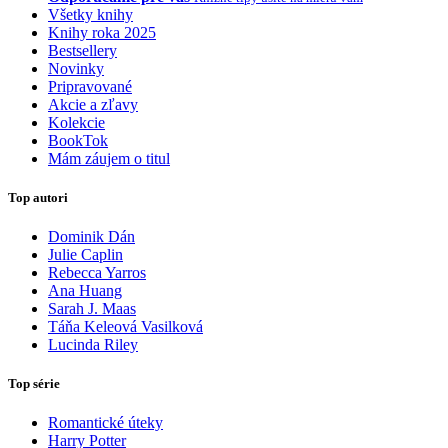
Všetky knihy
Knihy roka 2025
Bestsellery
Novinky
Pripravované
Akcie a zľavy
Kolekcie
BookTok
Mám záujem o titul
Top autori
Dominik Dán
Julie Caplin
Rebecca Yarros
Ana Huang
Sarah J. Maas
Táňa Keleová Vasilková
Lucinda Riley
Top série
Romantické úteky
Harry Potter