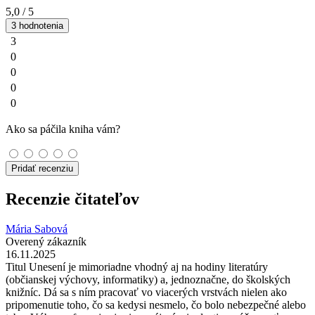
5,0
/ 5
3 hodnotenia
3
0
0
0
0
Ako sa páčila kniha vám?
Pridať recenziu
Recenzie čitateľov
Mária Sabová
Overený zákazník
16.11.2025
Titul Unesení je mimoriadne vhodný aj na hodiny literatúry
(občianskej výchovy, informatiky) a, jednoznačne, do školských
knižníc. Dá sa s ním pracovať vo viacerých vrstvách nielen ako
pripomenutie toho, čo sa kedysi nesmelo, čo bolo nebezpečné alebo