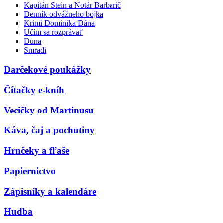
Kapitán Stein a Notár Barbarič
Denník odvážneho bojka
Krimi Dominika Dána
Učím sa rozprávať
Duna
Smradi
Darčekové poukážky
Čítačky e-kníh
Vecičky od Martinusu
Káva, čaj a pochutiny
Hrnčeky a fľaše
Papiernictvo
Zápisníky a kalendáre
Hudba