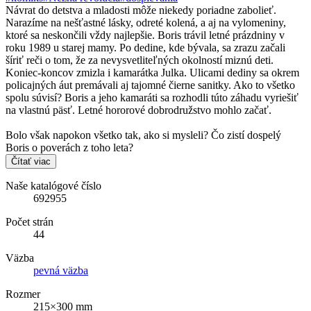
Návrat do detstva a mladosti môže niekedy poriadne zabolieť.
Narazíme na nešťastné lásky, odreté kolená, a aj na vylomeniny,
ktoré sa neskončili vždy najlepšie. Boris trávil letné prázdniny v
roku 1989 u starej mamy. Po dedine, kde bývala, sa zrazu začali
šíriť reči o tom, že za nevysvetliteľných okolností miznú deti.
Koniec-koncov zmizla i kamarátka Julka. Ulicami dediny sa okrem
policajných áut premávali aj tajomné čierne sanitky. Ako to všetko
spolu súvisí? Boris a jeho kamaráti sa rozhodli túto záhadu vyriešiť
na vlastnú päsť. Letné hororové dobrodružstvo mohlo začať.
Bolo však napokon všetko tak, ako si mysleli? Čo zistí dospelý
Boris o poverách z toho leta?
Čítať viac
Naše katalógové číslo
692955
Počet strán
44
Väzba
pevná väzba
Rozmer
215×300 mm