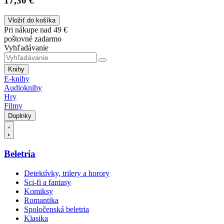
17,30 €
Vložiť do košíka
Pri nákupe nad 49 €
poštovné zadarmo
Vyhľadávanie
Knihy
E-knihy
Audioknihy
Hry
Filmy
Doplnky
Beletria
Detektívky, trilery a horory
Sci-fi a fantasy
Komiksy
Romantika
Spoločenská beletria
Klasika