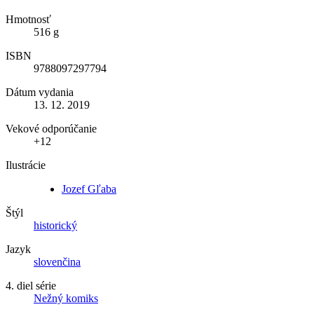
Hmotnosť
516 g
ISBN
9788097297794
Dátum vydania
13. 12. 2019
Vekové odporúčanie
+12
Ilustrácie
Jozef Gľaba
Štýl
historický
Jazyk
slovenčina
4. diel série
Nežný komiks