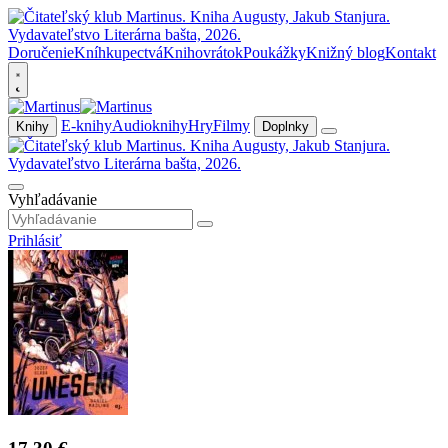
Doručenie
Kníhkupectvá
Knihovrátok
Poukážky
Knižný blog
Kontakt
E-knihy
Audioknihy
Hry
Filmy
Knihy
Doplnky
Vyhľadávanie
Prihlásiť