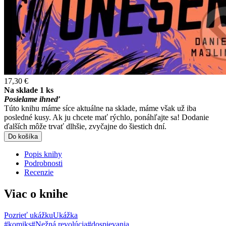
17,30 €
Na sklade 1 ks
Posielame ihneď
Túto knihu máme síce aktuálne na sklade, máme však už iba
posledné kusy. Ak ju chcete mať rýchlo, ponáhľajte sa! Dodanie
ďalších môže trvať dlhšie, zvyčajne do šiestich dní.
Do košíka
Popis knihy
Podrobnosti
Recenzie
Viac o knihe
Pozrieť ukážku
Ukážka
#komiks
#Nežná revolúcia
#dospievania