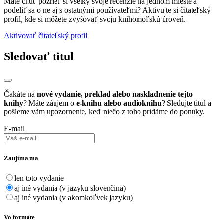
Máte chuť pozrieť si všetky svoje recenzie na jednom mieste a
podeliť sa o ne aj s ostatnými používateľmi? Aktivujte si čítateľský
profil, kde si môžete zvyšovať svoju knihomoľskú úroveň.
Aktivovať čitateľský profil
Sledovať titul
Čakáte na
nové vydanie, preklad alebo naskladnenie tejto
knihy
? Máte záujem o
e-knihu alebo audioknihu
? Sledujte titul a
pošleme vám upozornenie, keď niečo z toho pridáme do ponuky.
E-mail
Zaujíma ma
len toto vydanie
aj iné vydania (v jazyku slovenčina)
aj iné vydania (v akomkoľvek jazyku)
Vo formáte