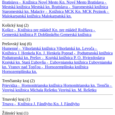
Bratislava -
Knižnica Nové Mesto
Kn. Nové Mesto
Bratislava -
Mestská knižnica
Mestská kn.
Bratislava -
Staromestská knižnica
Staromestská kn.
Malacky -
Knižnica MCK
Kn. MCK
Pezinok -
Malokarpatská knižnica
Malokarpatská kn.
Košický kraj (2)
Košice -
Knižnica pre mládež
Kn. pre mládež
Rožňava -
Gemerská knižnica P. Dobšinského
Gemerská knižnica
Prešovský kraj (6)
Humenné -
Vihorlatská knižnica
Vihorlatská kn.
Levoča -
Knižnica J. Henkela
Kn. J. Henkela
Poprad -
Podtatranská knižnica
Podtatranská kn.
Prešov -
Krajská knižnica P. O. Hviezdoslava
Krajská kn.
Stará Ľubovňa -
Ľubovnianska knižnica
Ľubovnianska
kn.
Vranov nad Topľou -
Hornozemplínska knižnica
Hornozemplínska kn.
Trenčiansky kraj (2)
Prievidza -
Hornonitrianska knižnica
Hornonitrianska kn.
Trenčín -
Verejná knižnica Michala Rešetku
Verejná kn. M. Rešetku
Trnavský kraj (1)
Trnava -
Knižnica J. Fándlyho
Kn. J. Fándlyho
Žilinský kraj (1)