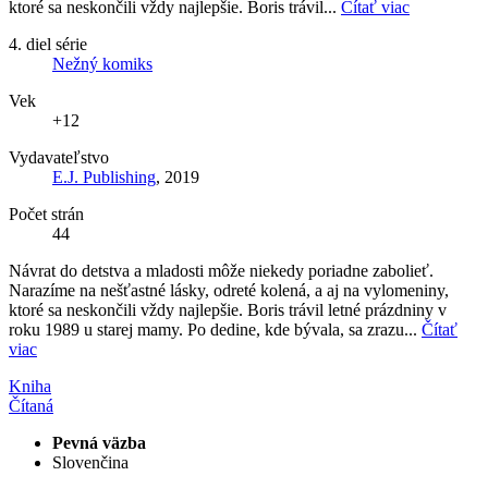
ktoré sa neskončili vždy najlepšie. Boris trávil...
Čítať viac
4. diel série
Nežný komiks
Vek
+12
Vydavateľstvo
E.J. Publishing
, 2019
Počet strán
44
Návrat do detstva a mladosti môže niekedy poriadne zabolieť.
Narazíme na nešťastné lásky, odreté kolená, a aj na vylomeniny,
ktoré sa neskončili vždy najlepšie. Boris trávil letné prázdniny v
roku 1989 u starej mamy. Po dedine, kde bývala, sa zrazu...
Čítať
viac
Kniha
Čítaná
Pevná väzba
Slovenčina