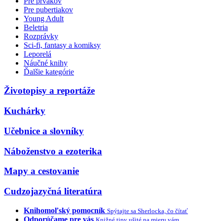
Pre prvákov
Pre pubertiakov
Young Adult
Beletria
Rozprávky
Sci-fi, fantasy a komiksy
Leporelá
Náučné knihy
Ďalšie kategórie
Životopisy a reportáže
Kuchárky
Učebnice a slovníky
Náboženstvo a ezoterika
Mapy a cestovanie
Cudzojazyčná literatúra
Knihomoľský pomocník
Spýtajte sa Sherlocka, čo čítať
Odporúčame pre vás
Knižné tipy ušité na mieru vám