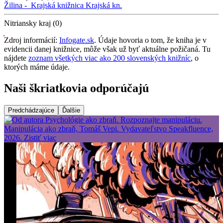
Žilina -
Krajská knižnica
Krajská kn.
Nitriansky kraj (0)
Zdroj informácií:
Infogate.sk
. Údaje hovoria o tom, že kniha je v
evidencii danej knižnice, môže však už byť aktuálne požičaná. Tu
nájdete
zoznam všetkých viac ako 200 slovenských knižníc
, o
ktorých máme údaje.
Naši škriatkovia odporúčajú
Predchádzajúce
Ďalšie