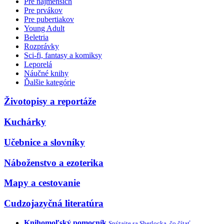
Pre najmenších
Pre prvákov
Pre pubertiakov
Young Adult
Beletria
Rozprávky
Sci-fi, fantasy a komiksy
Leporelá
Náučné knihy
Ďalšie kategórie
Životopisy a reportáže
Kuchárky
Učebnice a slovníky
Náboženstvo a ezoterika
Mapy a cestovanie
Cudzojazyčná literatúra
Knihomoľský pomocník
Spýtajte sa Sherlocka, čo čítať