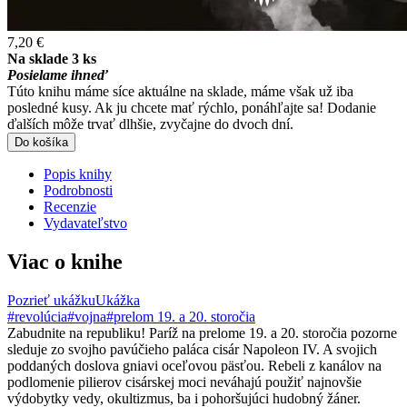
7,20 €
Na sklade 3 ks
Posielame ihneď
Túto knihu máme síce aktuálne na sklade, máme však už iba
posledné kusy. Ak ju chcete mať rýchlo, ponáhľajte sa! Dodanie
ďalších môže trvať dlhšie, zvyčajne do dvoch dní.
Do košíka
Popis knihy
Podrobnosti
Recenzie
Vydavateľstvo
Viac o knihe
Pozrieť ukážku
Ukážka
#revolúcia
#vojna
#prelom 19. a 20. storočia
Zabudnite na republiku! Paríž na prelome 19. a 20. storočia pozorne
sleduje zo svojho pavúčieho paláca cisár Napoleon IV. A svojich
poddaných doslova gniavi oceľovou päsťou. Rebeli z kanálov na
podlomenie pilierov cisárskej moci neváhajú použiť najnovšie
výdobytky vedy, okultizmus, ba i pohoršujúci hudobný žáner.