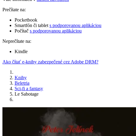
Prečítate na:
Pocketbook
Smartfón či tablet
s podporovanou aplikáciou
Počítač
s podporovanou aplikáciou
Neprečítate na:
Kindle
Ako čítať e-knihy zabezpečené cez Adobe DRM?
Knihy
Beletria
Sci-fi a fantasy
Le Sabotage