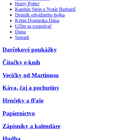
Harry Potter
Kapitán Stein a Notár Barbarič
Denník odvážneho bojka
Krimi Dominika Dána
Učím sa rozprávať
Duna
Smradi
Darčekové poukážky
Čítačky e-kníh
Vecičky od Martinusu
Káva, čaj a pochutiny
Hrnčeky a fľaše
Papiernictvo
Zápisníky a kalendáre
Hudba