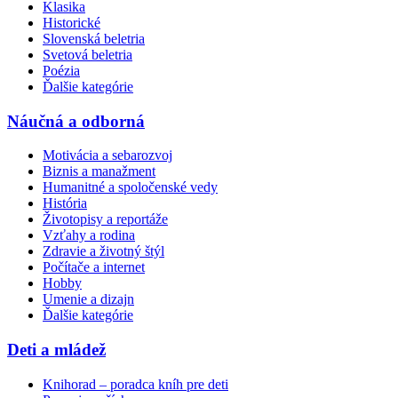
Klasika
Historické
Slovenská beletria
Svetová beletria
Poézia
Ďalšie kategórie
Náučná a odborná
Motivácia a sebarozvoj
Biznis a manažment
Humanitné a spoločenské vedy
História
Životopisy a reportáže
Vzťahy a rodina
Zdravie a životný štýl
Počítače a internet
Hobby
Umenie a dizajn
Ďalšie kategórie
Deti a mládež
Knihorad – poradca kníh pre deti