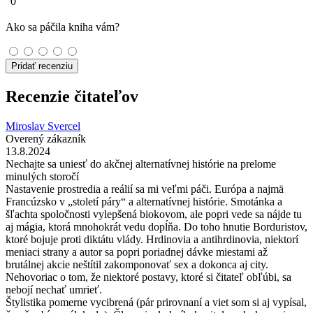
0
Ako sa páčila kniha vám?
Pridať recenziu
Recenzie čitateľov
Miroslav Svercel
Overený zákazník
13.8.2024
Nechajte sa uniesť do akčnej alternatívnej histórie na prelome
minulých storočí
Nastavenie prostredia a reálií sa mi veľmi páči. Európa a najmä
Francúzsko v „století páry“ a alternatívnej histórie. Smotánka a
šľachta spoločnosti vylepšená biokovom, ale popri vede sa nájde tu
aj mágia, ktorá mnohokrát vedu dopĺňa. Do toho hnutie Borduristov,
ktoré bojuje proti diktátu vlády. Hrdinovia a antihrdinovia, niektorí
meniaci strany a autor sa popri poriadnej dávke miestami až
brutálnej akcie neštítil zakomponovať sex a dokonca aj city.
Nehovoriac o tom, že niektoré postavy, ktoré si čitateľ obľúbi, sa
nebojí nechať umrieť.
Štylistika pomerne vycibrená (pár prirovnaní a viet som si aj vypísal,