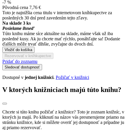
-7 %
Pôvodná cena
7,76 €
Toto je najnižšia cena titulu v internetovom kníhkupectve za
posledných 30 dní pred zavedením tejto zľavy.
Na sklade 3 ks
Posielame ihneď
Túto knihu máme síce aktuálne na sklade, máme však už iba
posledné kusy. Ak ju chcete mať rýchlo, ponáhľajte sa! Dodanie
ďalších môže trvať dlhšie, zvyčajne do dvoch dní.
Vložiť do košíka
Rezervovať v kníhkupectve
Pridať do zoznamu
Sledovať dostupnosť
Dostupné v
jednej knižnici
.
Požičať v knižnici
V ktorých knižniciach majú túto knihu?
Chcete si túto knihu požičať z knižnice? Toto je zoznam knižníc, v
ktorých ju majú. Po kliknutí na názov vás presmerujeme priamo na
stránku knižnice, kde si môžete overiť jej dostupnosť a prípadne ju
aj priamo rezervovať.