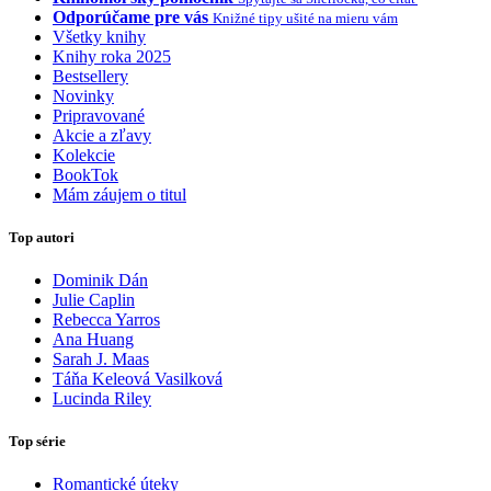
Odporúčame pre vás
Knižné tipy ušité na mieru vám
Všetky knihy
Knihy roka 2025
Bestsellery
Novinky
Pripravované
Akcie a zľavy
Kolekcie
BookTok
Mám záujem o titul
Top autori
Dominik Dán
Julie Caplin
Rebecca Yarros
Ana Huang
Sarah J. Maas
Táňa Keleová Vasilková
Lucinda Riley
Top série
Romantické úteky