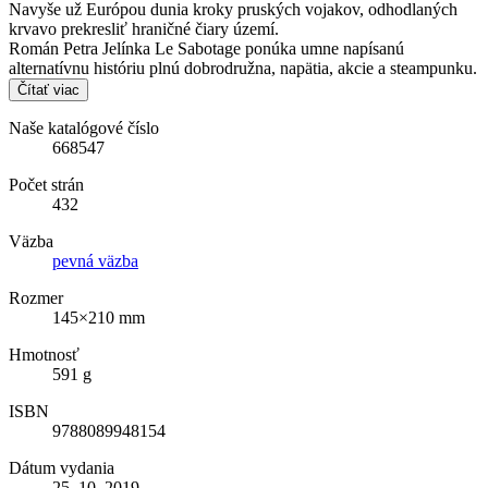
Navyše už Európou dunia kroky pruských vojakov, odhodlaných
krvavo prekresliť hraničné čiary území.
Román Petra Jelínka Le Sabotage ponúka umne napísanú
alternatívnu históriu plnú dobrodružna, napätia, akcie a steampunku.
Čítať viac
Naše katalógové číslo
668547
Počet strán
432
Väzba
pevná väzba
Rozmer
145×210 mm
Hmotnosť
591 g
ISBN
9788089948154
Dátum vydania
25. 10. 2019