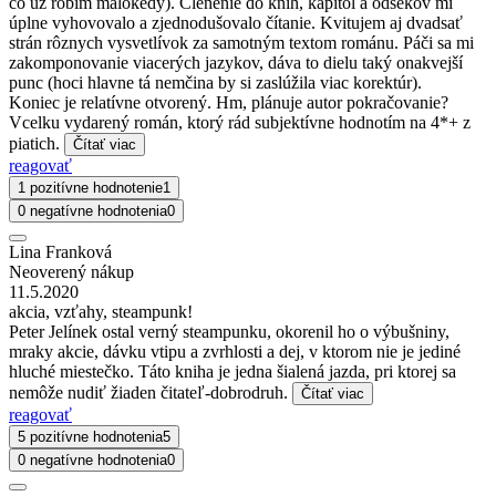
čo už robím málokedy). Členenie do kníh, kapitol a odsekov mi
úplne vyhovovalo a zjednodušovalo čítanie. Kvitujem aj dvadsať
strán rôznych vysvetlívok za samotným textom románu. Páči sa mi
zakomponovanie viacerých jazykov, dáva to dielu taký onakvejší
punc (hoci hlavne tá nemčina by si zaslúžila viac korektúr).
Koniec je relatívne otvorený. Hm, plánuje autor pokračovanie?
Vcelku vydarený román, ktorý rád subjektívne hodnotím na 4*+ z
piatich.
Čítať viac
reagovať
1 pozitívne hodnotenie
1
0 negatívne hodnotenia
0
Lina Franková
Neoverený nákup
11.5.2020
akcia, vzťahy, steampunk!
Peter Jelínek ostal verný steampunku, okorenil ho o výbušniny,
mraky akcie, dávku vtipu a zvrhlosti a dej, v ktorom nie je jediné
hluché miestečko. Táto kniha je jedna šialená jazda, pri ktorej sa
nemôže nudiť žiaden čitateľ-dobrodruh.
Čítať viac
reagovať
5 pozitívne hodnotenia
5
0 negatívne hodnotenia
0