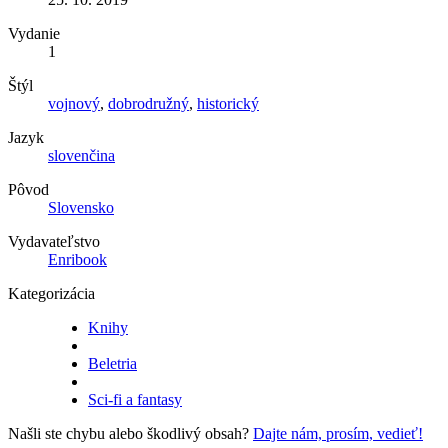
Vydanie
1
Štýl
vojnový
,
dobrodružný
,
historický
Jazyk
slovenčina
Pôvod
Slovensko
Vydavateľstvo
Enribook
Kategorizácia
Knihy
Beletria
Sci-fi a fantasy
Našli ste chybu alebo škodlivý obsah?
Dajte nám, prosím, vedieť!