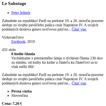
Le Sabotage
Peter Jelínek
Zabudnite na republiku! Paríž na prelome 19. a 20. storočia pozorne
sleduje zo svojho pavúčieho paláca cisár Napoleon IV. A svojich
poddaných doslova gniavi oceľovou päsťou...
Čítať viac
Vydavateľstvo
Enribook
, 2019
432 strán
8 hodín čítania
Vychádzame z priemerného údaju o rýchlosti čítania 230 slov
za minútu, od knihy ku knihe a čitateľa ku čitateľovi sa to
však môže líšiť.
Zabudnite na republiku! Paríž na prelome 19. a 20. storočia pozorne
sleduje zo svojho pavúčieho paláca cisár Napoleon IV. A svojich
poddaných doslova gniavi oceľovou päsťou...
Čítať viac
Pevná väzba
Slovenčina
Cena:
7,20 €