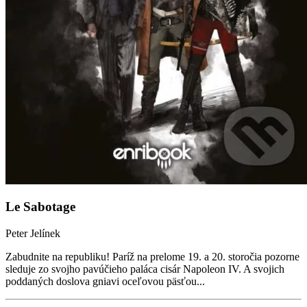
Le Sabotage
Peter Jelínek
Zabudnite na republiku! Paríž na prelome 19. a 20. storočia pozorne
sleduje zo svojho pavúčieho paláca cisár Napoleon IV. A svojich
poddaných doslova gniavi oceľovou päsťou...