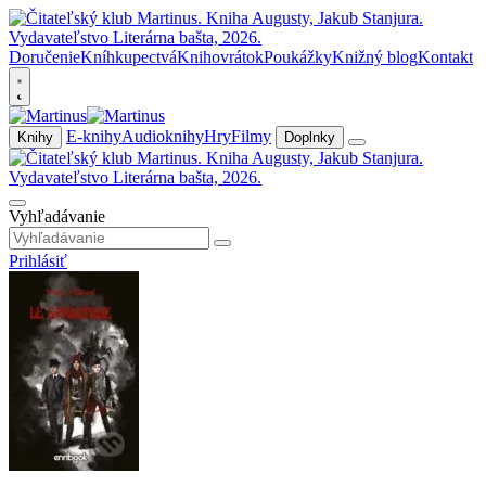
Doručenie
Kníhkupectvá
Knihovrátok
Poukážky
Knižný blog
Kontakt
E-knihy
Audioknihy
Hry
Filmy
Knihy
Doplnky
Vyhľadávanie
Prihlásiť