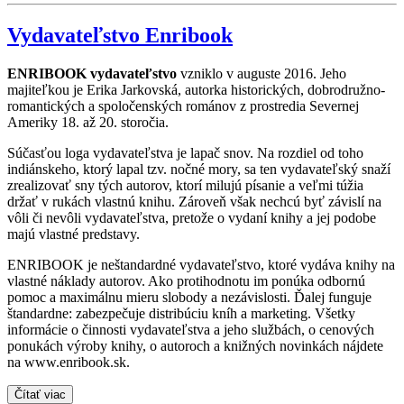
Vydavateľstvo Enribook
ENRIBOOK vydavateľstvo
vzniklo v auguste 2016. Jeho
majiteľkou je Erika Jarkovská, autorka historických, dobrodružno-
romantických a spoločenských románov z prostredia Severnej
Ameriky 18. až 20. storočia.
Súčasťou loga vydavateľstva je lapač snov. Na rozdiel od toho
indiánskeho, ktorý lapal tzv. nočné mory, sa ten vydavateľský snaží
zrealizovať sny tých autorov, ktorí milujú písanie a veľmi túžia
držať v rukách vlastnú knihu. Zároveň však nechcú byť závislí na
vôli či nevôli vydavateľstva, pretože o vydaní knihy a jej podobe
majú vlastné predstavy.
ENRIBOOK je neštandardné vydavateľstvo, ktoré vydáva knihy na
vlastné náklady autorov. Ako protihodnotu im ponúka odbornú
pomoc a maximálnu mieru slobody a nezávislosti. Ďalej funguje
štandardne: zabezpečuje distribúciu kníh a marketing. Všetky
informácie o činnosti vydavateľstva a jeho službách, o cenových
ponukách výroby knihy, o autoroch a knižných novinkách nájdete
na www.enribook.sk.
Čítať viac