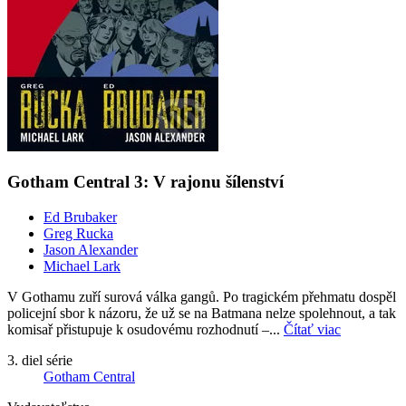
Gotham Central 3: V rajonu šílenství
Ed Brubaker
Greg Rucka
Jason Alexander
Michael Lark
V Gothamu zuří surová válka gangů. Po tragickém přehmatu dospěl
policejní sbor k názoru, že už se na Batmana nelze spolehnout, a tak
komisař přistupuje k osudovému rozhodnutí –...
Čítať viac
3. diel série
Gotham Central