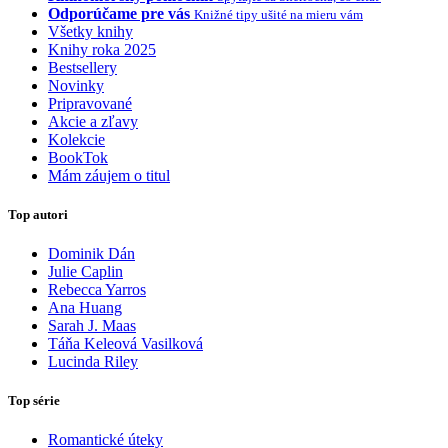
Odporúčame pre vás
Knižné tipy ušité na mieru vám
Všetky knihy
Knihy roka 2025
Bestsellery
Novinky
Pripravované
Akcie a zľavy
Kolekcie
BookTok
Mám záujem o titul
Top autori
Dominik Dán
Julie Caplin
Rebecca Yarros
Ana Huang
Sarah J. Maas
Táňa Keleová Vasilková
Lucinda Riley
Top série
Romantické úteky