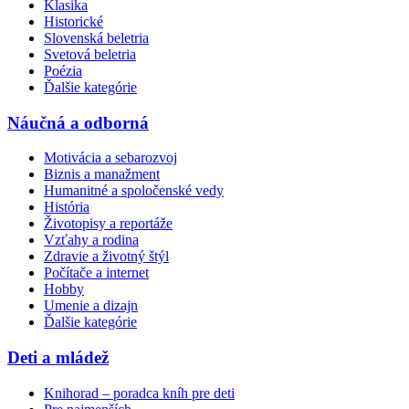
Klasika
Historické
Slovenská beletria
Svetová beletria
Poézia
Ďalšie kategórie
Náučná a odborná
Motivácia a sebarozvoj
Biznis a manažment
Humanitné a spoločenské vedy
História
Životopisy a reportáže
Vzťahy a rodina
Zdravie a životný štýl
Počítače a internet
Hobby
Umenie a dizajn
Ďalšie kategórie
Deti a mládež
Knihorad – poradca kníh pre deti