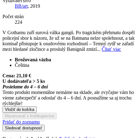
Vydavateľstvo
BB/art
, 2019
Počet strán
224
V Gothamu zuří surová válka gangů. Po tragickém přehmatu dospěl
policejní sbor k názoru, že už se na Batmana nelze spolehnout, a tak
komisař přistupuje k osudovému rozhodnutí – Temný rytíř se zařadí
mezi hledané zločince a proslulý Batsignál zmizí...
Čítať viac
Brožovaná väzba
Čeština
Cena:
21,10 €
U dodávateľa > 5 ks
Posielame do 4 – 6 dní
Tento produkt momentálne nemáme na sklade, ale zvyčajne vám ho
vieme zabezpečiť a odoslať do 4 – 6 dní. A posnažíme sa aj trochu
rýchlejšie!
Vložiť do košíka
Rezervovať v kníhkupectve
Pridať do zoznamu
Sledovať dostupnosť