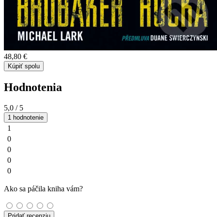
48,80 €
Kúpiť spolu
Hodnotenia
5,0
/ 5
1 hodnotenie
1
0
0
0
0
Ako sa páčila kniha vám?
Pridať recenziu