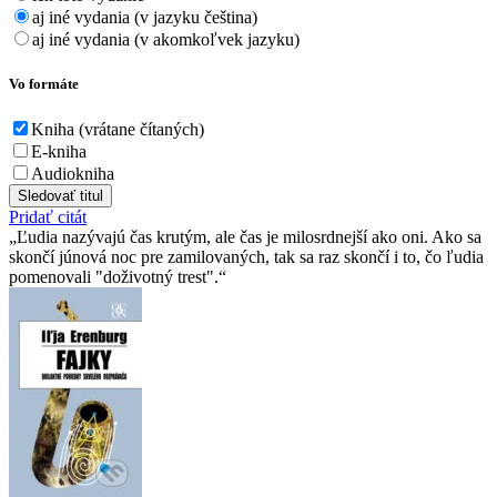
aj iné vydania (v jazyku čeština)
aj iné vydania (v akomkoľvek jazyku)
Vo formáte
Kniha (vrátane čítaných)
E-kniha
Audiokniha
Sledovať titul
Pridať citát
Ľudia nazývajú čas krutým, ale čas je milosrdnejší ako oni. Ako sa
skončí júnová noc pre zamilovaných, tak sa raz skončí i to, čo ľudia
pomenovali "doživotný trest".