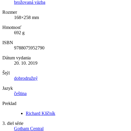
brožovaná väzba
Rozmer
168×258 mm
Hmotnosť
692 g
ISBN
9788075952790
Dátum vydania
20. 10. 2019
Štýl
dobrodružný
Jazyk
čeština
Preklad
Richard Klíčník
3. diel série
Gotham Central