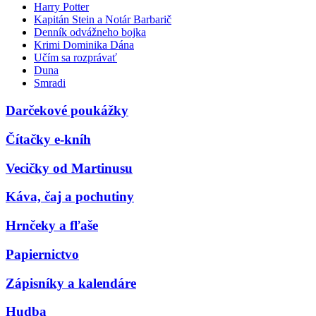
Harry Potter
Kapitán Stein a Notár Barbarič
Denník odvážneho bojka
Krimi Dominika Dána
Učím sa rozprávať
Duna
Smradi
Darčekové poukážky
Čítačky e-kníh
Vecičky od Martinusu
Káva, čaj a pochutiny
Hrnčeky a fľaše
Papiernictvo
Zápisníky a kalendáre
Hudba