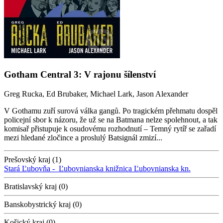
Gotham Central 3: V rajonu šílenství
Greg Rucka, Ed Brubaker, Michael Lark, Jason Alexander
V Gothamu zuří surová válka gangů. Po tragickém přehmatu dospěl
policejní sbor k názoru, že už se na Batmana nelze spolehnout, a tak
komisař přistupuje k osudovému rozhodnutí – Temný rytíř se zařadí
mezi hledané zločince a proslulý Batsignál zmizí...
Prešovský kraj (1)
Stará Ľubovňa -
Ľubovnianska knižnica
Ľubovnianska kn.
Bratislavský kraj (0)
Banskobystrický kraj (0)
Košický kraj (0)