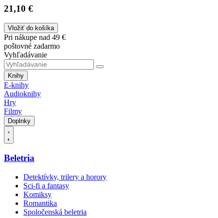
21,10 €
Vložiť do košíka
Pri nákupe nad 49 €
poštovné zadarmo
Vyhľadávanie
Knihy
E-knihy
Audioknihy
Hry
Filmy
Doplnky
Beletria
Detektívky, trilery a horory
Sci-fi a fantasy
Komiksy
Romantika
Spoločenská beletria