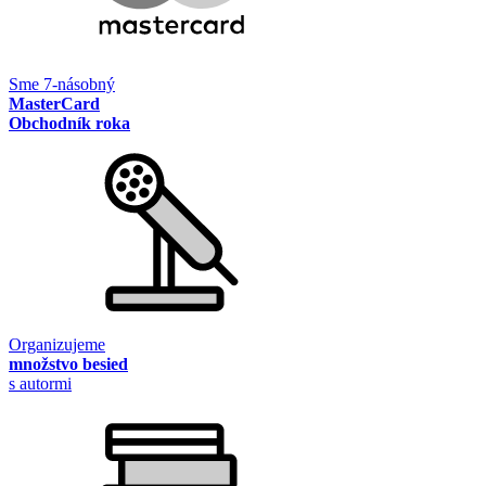
Sme 7-násobný
MasterCard
Obchodník roka
Organizujeme
množstvo besied
s autormi