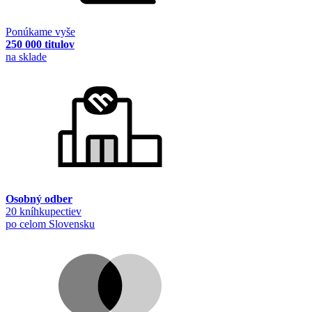
Ponúkame vyše
250 000 titulov
na sklade
Osobný odber
20 kníhkupectiev
po celom Slovensku