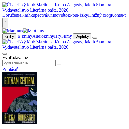
Doručenie
Kníhkupectvá
Knihovrátok
Poukážky
Knižný blog
Kontakt
E-knihy
Audioknihy
Hry
Filmy
Knihy
Doplnky
Vyhľadávanie
Prihlásiť