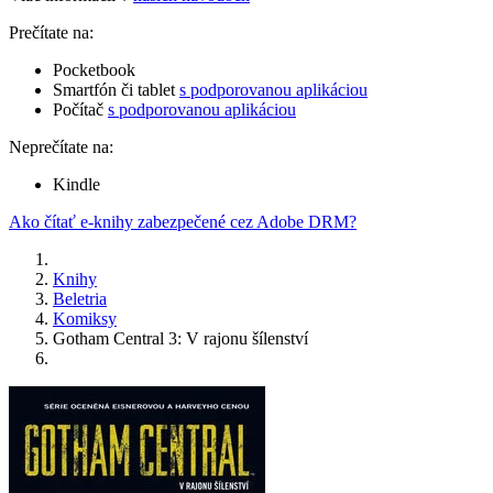
Prečítate na:
Pocketbook
Smartfón či tablet
s podporovanou aplikáciou
Počítač
s podporovanou aplikáciou
Neprečítate na:
Kindle
Ako čítať e-knihy zabezpečené cez Adobe DRM?
Knihy
Beletria
Komiksy
Gotham Central 3: V rajonu šílenství