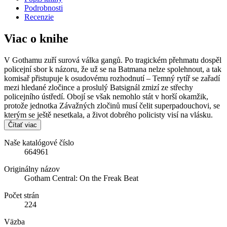
Podrobnosti
Recenzie
Viac o knihe
V Gothamu zuří surová válka gangů. Po tragickém přehmatu dospěl
policejní sbor k názoru, že už se na Batmana nelze spolehnout, a tak
komisař přistupuje k osudovému rozhodnutí – Temný rytíř se zařadí
mezi hledané zločince a proslulý Batsignál zmizí ze střechy
policejního ústředí. Obojí se však nemohlo stát v horší okamžik,
protože jednotka Závažných zločinů musí čelit superpadouchovi, se
kterým se ještě nesetkala, a život dobrého policisty visí na vlásku.
Čítať viac
Naše katalógové číslo
664961
Originálny názov
Gotham Central: On the Freak Beat
Počet strán
224
Väzba