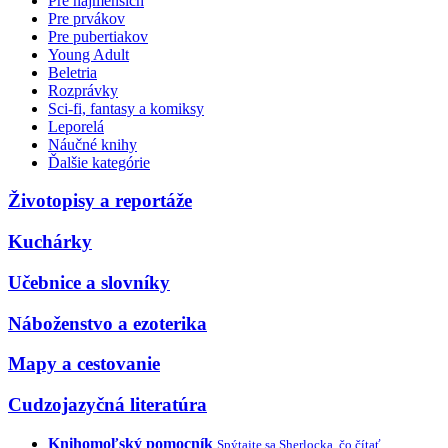
Pre najmenších
Pre prvákov
Pre pubertiakov
Young Adult
Beletria
Rozprávky
Sci-fi, fantasy a komiksy
Leporelá
Náučné knihy
Ďalšie kategórie
Životopisy a reportáže
Kuchárky
Učebnice a slovníky
Náboženstvo a ezoterika
Mapy a cestovanie
Cudzojazyčná literatúra
Knihomoľský pomocník
Spýtajte sa Sherlocka, čo čítať