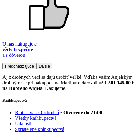
U nás nakupujete
vždy bezpečne
a s dôverou
Predchádzajúce
Ďalšie
Aj z drobných vecí sa dajú urobiť veľké. Vďaka vašim Anjelským
drobným ste pri nákupoch na Martinuse darovali už
1 501 145,00 €
na Dobrého Anjela
. Ďakujeme!
Kníhkupectvá
Bratislava - Obchodná
• Otvorené do 21:00
Všetky kníhkupectvá
Udalosti
Spriatelené kníhkupectvá