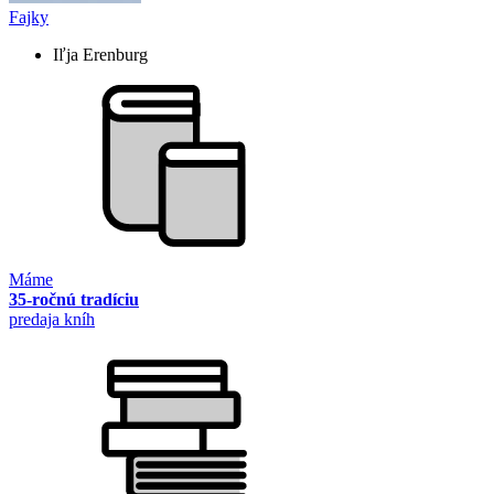
Fajky
Iľja Erenburg
Máme
35-ročnú tradíciu
predaja kníh