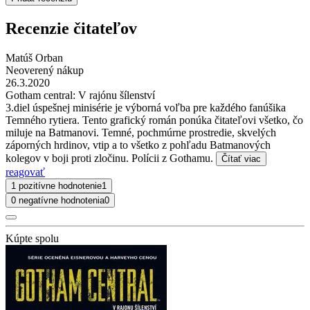
Recenzie čitateľov
Matúš Orban
Neoverený nákup
26.3.2020
Gotham central: V rajónu šílenství
3.diel úspešnej minisérie je výborná voľba pre každého fanúšika
Temného rytiera. Tento grafický román ponúka čitateľovi všetko, čo
miluje na Batmanovi. Temné, pochmúrne prostredie, skvelých
záporných hrdinov, vtip a to všetko z pohľadu Batmanových
kolegov v boji proti zločinu. Polícii z Gothamu.
Čítať viac
reagovať
1 pozitívne hodnotenie
1
0 negatívne hodnotenia
0
Kúpte spolu