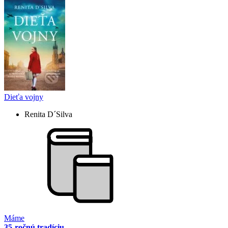
Dieťa vojny
Renita D´Silva
Máme
35-ročnú tradíciu