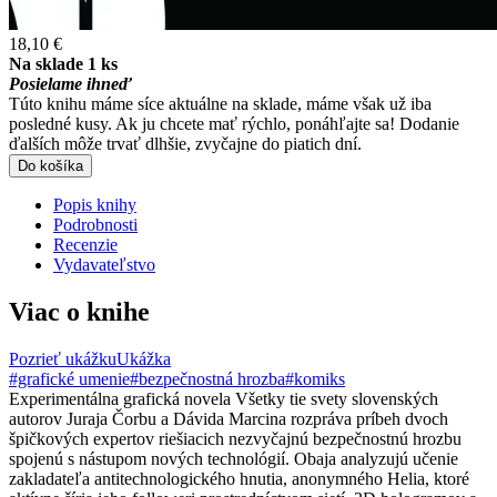
18,10 €
Na sklade 1 ks
Posielame ihneď
Túto knihu máme síce aktuálne na sklade, máme však už iba
posledné kusy. Ak ju chcete mať rýchlo, ponáhľajte sa! Dodanie
ďalších môže trvať dlhšie, zvyčajne do piatich dní.
Do košíka
Popis knihy
Podrobnosti
Recenzie
Vydavateľstvo
Viac o knihe
Pozrieť ukážku
Ukážka
#grafické umenie
#bezpečnostná hrozba
#komiks
Experimentálna grafická novela Všetky tie svety slovenských
autorov Juraja Čorbu a Dávida Marcina rozpráva príbeh dvoch
špičkových expertov riešiacich nezvyčajnú bezpečnostnú hrozbu
spojenú s nástupom nových technológií. Obaja analyzujú učenie
zakladateľa antitechnologického hnutia, anonymného Helia, ktoré