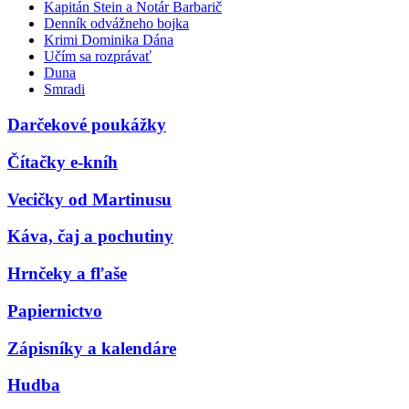
Kapitán Stein a Notár Barbarič
Denník odvážneho bojka
Krimi Dominika Dána
Učím sa rozprávať
Duna
Smradi
Darčekové poukážky
Čítačky e-kníh
Vecičky od Martinusu
Káva, čaj a pochutiny
Hrnčeky a fľaše
Papiernictvo
Zápisníky a kalendáre
Hudba