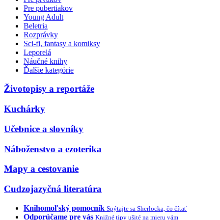
Pre pubertiakov
Young Adult
Beletria
Rozprávky
Sci-fi, fantasy a komiksy
Leporelá
Náučné knihy
Ďalšie kategórie
Životopisy a reportáže
Kuchárky
Učebnice a slovníky
Náboženstvo a ezoterika
Mapy a cestovanie
Cudzojazyčná literatúra
Knihomoľský pomocník
Spýtajte sa Sherlocka, čo čítať
Odporúčame pre vás
Knižné tipy ušité na mieru vám