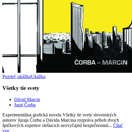
Pozrieť ukážku
Ukážka
Všetky tie svety
Dávid Marcin
Juraj Čorba
Experimentálna grafická novela Všetky tie svety slovenských
autorov Juraja Čorbu a Dávida Marcina rozpráva príbeh dvoch
špičkových expertov riešiacich nezvyčajnú bezpečnostnú...
Čítať
viac