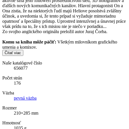
aktívne šíria jeho followeri prostredníctvom sietí, 3D hologramov a
ďalších nových komunikačných kanálov. Hlavní protagonisti On a
Ona zistia, že na niektorých ľudí majú Heliove posolstvá zvláštny
účinok, a uvedomia si, že tento prípad si vyžaduje mimoriadnu
opatrnosť a špeciálny prístup. Uprostred intenzívnej a únavnej práce
však prídu na to, že s ich misiou nie je niečo v poriadku...
Zo svojho anglického originálu preložil autor Juraj Čorba.
Komu sa kniha môže páčiť:
Všetkým milovníkom grafického
umenia a komixov.
Čítať viac
Naše katalógové číslo
656077
Počet strán
176
Väzba
pevná väzba
Rozmer
210×285 mm
Hmotnosť
1035 g