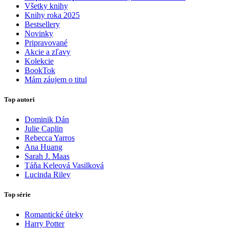
Všetky knihy
Knihy roka 2025
Bestsellery
Novinky
Pripravované
Akcie a zľavy
Kolekcie
BookTok
Mám záujem o titul
Top autori
Dominik Dán
Julie Caplin
Rebecca Yarros
Ana Huang
Sarah J. Maas
Táňa Keleová Vasilková
Lucinda Riley
Top série
Romantické úteky
Harry Potter