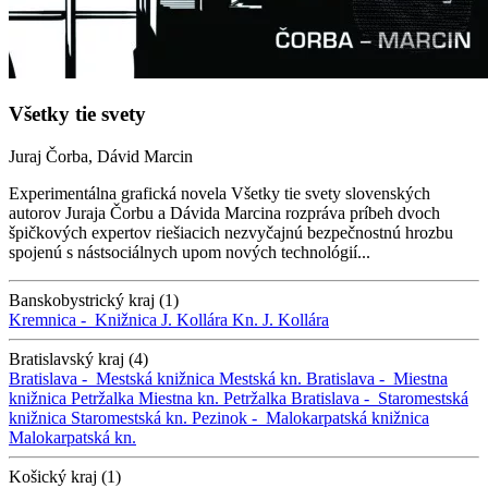
Všetky tie svety
Juraj Čorba, Dávid Marcin
Experimentálna grafická novela Všetky tie svety slovenských
autorov Juraja Čorbu a Dávida Marcina rozpráva príbeh dvoch
špičkových expertov riešiacich nezvyčajnú bezpečnostnú hrozbu
spojenú s nástsociálnych upom nových technológií...
Banskobystrický kraj (1)
Kremnica -
Knižnica J. Kollára
Kn. J. Kollára
Bratislavský kraj (4)
Bratislava -
Mestská knižnica
Mestská kn.
Bratislava -
Miestna
knižnica Petržalka
Miestna kn. Petržalka
Bratislava -
Staromestská
knižnica
Staromestská kn.
Pezinok -
Malokarpatská knižnica
Malokarpatská kn.
Košický kraj (1)