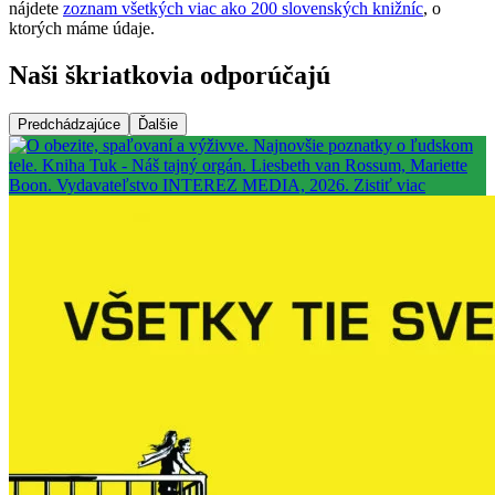
nájdete
zoznam všetkých viac ako 200 slovenských knižníc
, o
ktorých máme údaje.
Naši škriatkovia odporúčajú
Predchádzajúce
Ďalšie