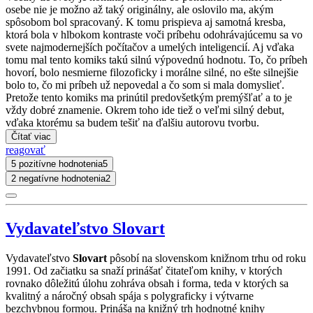
osebe nie je možno až taký originálny, ale oslovilo ma, akým
spôsobom bol spracovaný. K tomu prispieva aj samotná kresba,
ktorá bola v hlbokom kontraste voči príbehu odohrávajúcemu sa vo
svete najmodernejších počítačov a umelých inteligencií. Aj vďaka
tomu mal tento komiks takú silnú výpovednú hodnotu. To, čo príbeh
hovorí, bolo nesmierne filozoficky i morálne silné, no ešte silnejšie
bolo to, čo mi príbeh už nepovedal a čo som si mala domyslieť.
Pretože tento komiks ma prinútil predovšetkým premýšľať a to je
vždy dobré znamenie. Okrem toho ide tiež o veľmi silný debut,
vďaka ktorému sa budem tešiť na ďalšiu autorovu tvorbu.
Čítať viac
reagovať
5 pozitívne hodnotenia
5
2 negatívne hodnotenia
2
Vydavateľstvo Slovart
Vydavateľstvo
Slovart
pôsobí na slovenskom knižnom trhu od roku
1991. Od začiatku sa snaží prinášať čitateľom knihy, v ktorých
rovnako dôležitú úlohu zohráva obsah i forma, teda v ktorých sa
kvalitný a náročný obsah spája s polygraficky i výtvarne
bezchybnou formou. Prináša na knižný trh hodnotné knihy