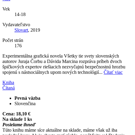
Vek
14-18
Vydavateľstvo
Slovart
, 2019
Počet strán
176
Experimentálna grafická novela Všetky tie svety slovenských
autorov Juraja Čorbu a Dávida Marcina rozpráva príbeh dvoch
špičkových expertov riešiacich nezvyčajnú bezpečnostnú hrozbu
spojenú s nástsociálnych upom nových technológií...
Čítať viac
Kniha
Čítaná
Pevná väzba
Slovenčina
Cena:
18,10 €
Na sklade 1 ks
Posielame ihneď
Túto knihu máme síce aktuálne na sklade, máme však už iba