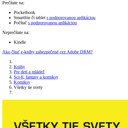
Prečítate na:
Pocketbook
Smartfón či tablet
s podporovanou aplikáciou
Počítač
s podporovanou aplikáciou
Neprečítate na:
Kindle
Ako čítať e-knihy zabezpečené cez Adobe DRM?
Knihy
Pre deti a mládež
Sci-fi, fantasy a komiksy
Komiksy
Všetky tie svety