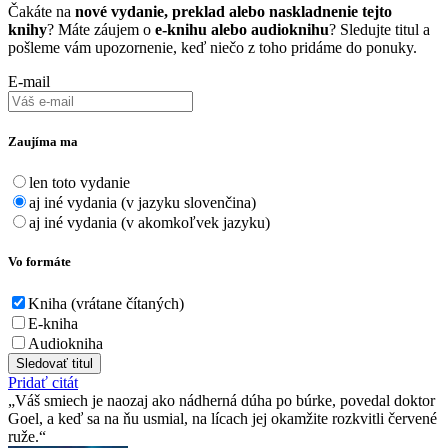
Čakáte na
nové vydanie, preklad alebo naskladnenie tejto
knihy
? Máte záujem o
e-knihu alebo audioknihu
? Sledujte titul a
pošleme vám upozornenie, keď niečo z toho pridáme do ponuky.
E-mail
Zaujíma ma
len toto vydanie
aj iné vydania (v jazyku slovenčina)
aj iné vydania (v akomkoľvek jazyku)
Vo formáte
Kniha (vrátane čítaných)
E-kniha
Audiokniha
Sledovať titul
Pridať citát
Váš smiech je naozaj ako nádherná dúha po búrke, povedal doktor
Goel, a keď sa na ňu usmial, na lícach jej okamžite rozkvitli červené
ruže.