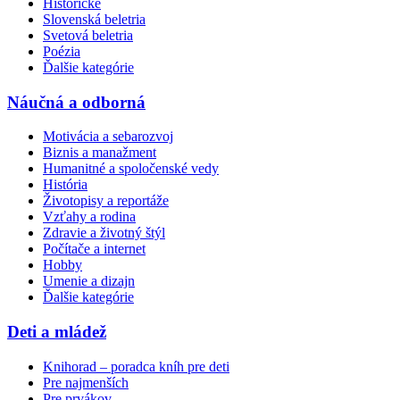
Historické
Slovenská beletria
Svetová beletria
Poézia
Ďalšie kategórie
Náučná a odborná
Motivácia a sebarozvoj
Biznis a manažment
Humanitné a spoločenské vedy
História
Životopisy a reportáže
Vzťahy a rodina
Zdravie a životný štýl
Počítače a internet
Hobby
Umenie a dizajn
Ďalšie kategórie
Deti a mládež
Knihorad – poradca kníh pre deti
Pre najmenších
Pre prvákov