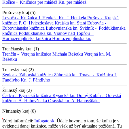
Košice -
Knižnica pre mládež
Kn. pre mládež
Prešovský kraj (5)
Levoča -
Knižnica J. Henkela
Kn. J. Henkela
Prešov -
Krajská
knižnica P. O. Hviezdoslava
Krajská kn.
Stará Ľubovňa -
Ľubovnianska knižnica
Ľubovnianska kn.
Svidník -
Podduklianska
knižnica
Podduklianska kn.
Vranov nad Topľou -
Hornozemplínska knižnica
Hornozemplínska kn.
Trenčiansky kraj (1)
Trenčín -
Verejná knižnica Michala Rešetku
Verejná kn. M.
Rešetku
Trnavský kraj (2)
Senica -
Záhorská knižnica
Záhorská kn.
Trnava -
Knižnica J.
Fándlyho
Kn. J. Fándlyho
Žilinský kraj (2)
Čadca -
Kysucká knižnica
Kysucká kn.
Dolný Kubín -
Oravská
knižnica A. Habovštiaka
Oravská kn. A. Habovštiaka
Nitriansky kraj (0)
Zdroj informácií:
Infogate.sk
. Údaje hovoria o tom, že kniha je v
evidencii danej knižnice, môže však už byť aktuálne požičaná. Tu