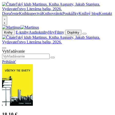
Doručenie
Kníhkupectvá
Knihovrátok
Poukážky
Knižný blog
Kontakt
E-knihy
Audioknihy
Hry
Filmy
Knihy
Doplnky
Vyhľadávanie
Prihlásiť
18,10 €