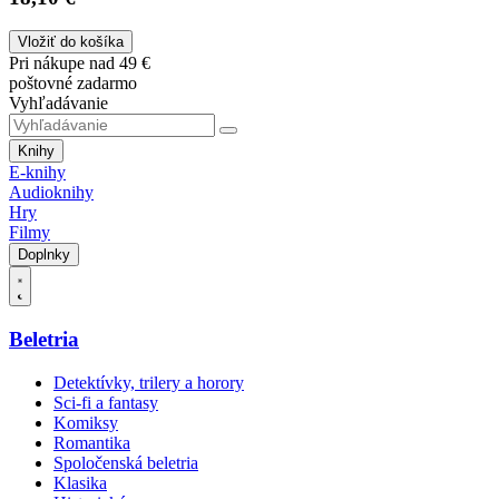
Vložiť do košíka
Pri nákupe nad 49 €
poštovné zadarmo
Vyhľadávanie
Knihy
E-knihy
Audioknihy
Hry
Filmy
Doplnky
Beletria
Detektívky, trilery a horory
Sci-fi a fantasy
Komiksy
Romantika
Spoločenská beletria
Klasika