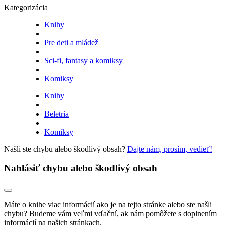
Kategorizácia
Knihy
Pre deti a mládež
Sci-fi, fantasy a komiksy
Komiksy
Knihy
Beletria
Komiksy
Našli ste chybu alebo škodlivý obsah?
Dajte nám, prosím, vedieť!
Nahlásiť chybu alebo škodlivý obsah
Máte o knihe viac informácií ako je na tejto stránke alebo ste našli
chybu? Budeme vám veľmi vďační, ak nám pomôžete s doplnením
informácií na našich stránkach.