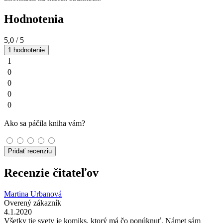
Hodnotenia
5,0
/ 5
1 hodnotenie
1
0
0
0
0
Ako sa páčila kniha vám?
Pridať recenziu
Recenzie čitateľov
Martina Urbanová
Overený zákazník
4.1.2020
Všetky tie svety je komiks, ktorý má čo ponúknuť. Námet sám