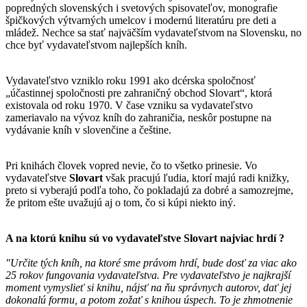
popredných slovenských i svetových spisovateľov, monografie
špičkových výtvarných umelcov i modernú literatúru pre deti a
mládež. Nechce sa stať najväčším vydavateľstvom na Slovensku, no
chce byť vydavateľstvom najlepších kníh.
Vydavateľstvo vzniklo roku 1991 ako dcérska spoločnosť
„účastinnej spoločnosti pre zahraničný obchod Slovart“, ktorá
existovala od roku 1970. V čase vzniku sa vydavateľstvo
zameriavalo na vývoz kníh do zahraničia, neskôr postupne na
vydávanie kníh v slovenčine a češtine.
Pri knihách človek vopred nevie, čo to všetko prinesie. Vo
vydavateľstve
Slovart
však pracujú ľudia, ktorí majú radi knižky,
preto si vyberajú podľa toho, čo pokladajú za dobré a samozrejme,
že pritom ešte uvažujú aj o tom, čo si kúpi niekto iný.
A na ktorú knihu sú vo vydavateľstve
Slovart
najviac hrdí ?
"Určite tých kníh, na ktoré sme právom hrdí, bude dosť za viac ako
25 rokov fungovania vydavateľstva. Pre vydavateľstvo je najkrajší
moment vymyslieť si knihu, nájsť na ňu správnych autorov, dať jej
dokonalú formu, a potom zožať s knihou úspech. To je zhmotnenie