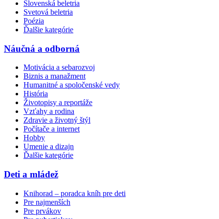
Slovenská beletria
Svetová beletria
Poézia
Ďalšie kategórie
Náučná a odborná
Motivácia a sebarozvoj
Biznis a manažment
Humanitné a spoločenské vedy
História
Životopisy a reportáže
Vzťahy a rodina
Zdravie a životný štýl
Počítače a internet
Hobby
Umenie a dizajn
Ďalšie kategórie
Deti a mládež
Knihorad – poradca kníh pre deti
Pre najmenších
Pre prvákov