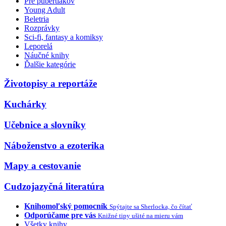
Pre pubertiakov
Young Adult
Beletria
Rozprávky
Sci-fi, fantasy a komiksy
Leporelá
Náučné knihy
Ďalšie kategórie
Životopisy a reportáže
Kuchárky
Učebnice a slovníky
Náboženstvo a ezoterika
Mapy a cestovanie
Cudzojazyčná literatúra
Knihomoľský pomocník
Spýtajte sa Sherlocka, čo čítať
Odporúčame pre vás
Knižné tipy ušité na mieru vám
Všetky knihy