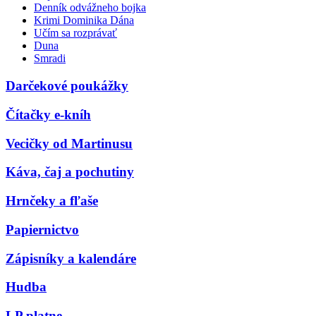
Denník odvážneho bojka
Krimi Dominika Dána
Učím sa rozprávať
Duna
Smradi
Darčekové poukážky
Čítačky e-kníh
Vecičky od Martinusu
Káva, čaj a pochutiny
Hrnčeky a fľaše
Papiernictvo
Zápisníky a kalendáre
Hudba
LP platne