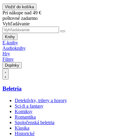
Vložiť do košíka
Pri nákupe nad 49 €
poštovné zadarmo
Vyhľadávanie
Knihy
E-knihy
Audioknihy
Hry
Filmy
Doplnky
Beletria
Detektívky, trilery a horory
Sci-fi a fantasy
Komiksy
Romantika
Spoločenská beletria
Klasika
Historické