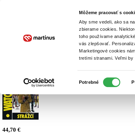
Doručenie
Kníhkupectvá
Knihovrátok
Poukážky
Knižný blog
Kontakt
Môžeme pracovať s cooki
Aby sme vedeli, ako sa na 
zbierame cookies. Niektor
E-knihy
Audioknihy
Hry
Filmy
Knihy
Doplnky
toho používame analytické
vás zlepšovať. Personaliz
Vyhľadávanie
Marketingové cookies nám 
tretími stranami. Veľmi b
Prihlásiť
Výber
Potrebné
P
súhlasu
44,70 €