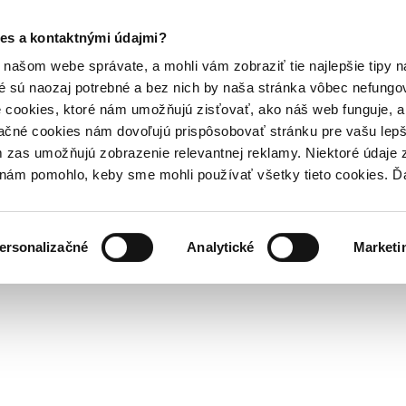
es a kontaktnými údajmi?
našom webe správate, a mohli vám zobraziť tie najlepšie tipy n
é sú naozaj potrebné a bez nich by naša stránka vôbec nefung
 cookies, ktoré nám umožňujú zisťovať, ako náš web funguje, a 
ačné cookies nám dovoľujú prispôsobovať stránku pre vašu lepši
zas umožňujú zobrazenie relevantnej reklamy. Niektoré údaje z
y nám pomohlo, keby sme mohli používať všetky tieto cookies. 
ersonalizačné
Analytické
Marketi