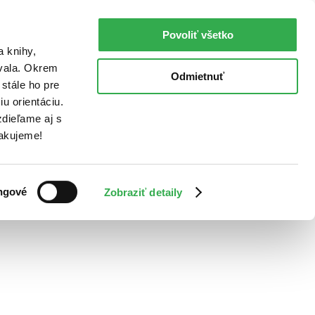
Povoliť všetko
a knihy,
ovala. Okrem
Odmietnuť
stále ho pre
u orientáciu.
dieľame aj s
Ďakujeme!
ngové
Zobraziť detaily