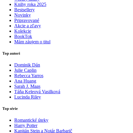
Knihy roka 2025
Bestsellery
Novinky
Pripravované
Akcie a zľavy
Kolekcie
BookTok
Mám záujem o titul
Top autori
Dominik Dán
Julie Caplin
Rebecca Yarros
Ana Huang
Sarah J. Maas
Táňa Keleová Vasilková
Lucinda Riley
Top série
Romantické úteky
Harry Potter
Kapitán Stein a Notár Barbarič