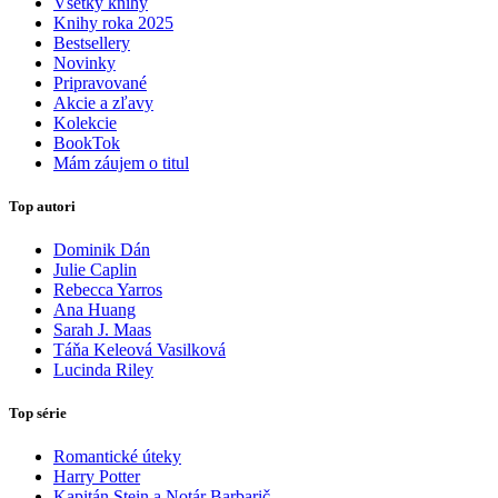
Všetky knihy
Knihy roka 2025
Bestsellery
Novinky
Pripravované
Akcie a zľavy
Kolekcie
BookTok
Mám záujem o titul
Top autori
Dominik Dán
Julie Caplin
Rebecca Yarros
Ana Huang
Sarah J. Maas
Táňa Keleová Vasilková
Lucinda Riley
Top série
Romantické úteky
Harry Potter
Kapitán Stein a Notár Barbarič