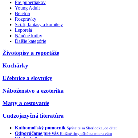
Pre pubertiakov
Young Adult
Beletria
Rozprávky
Sci-fi, fantasy a komiksy
Leporelá
Náučné knihy
Ďalšie kategórie
Životopisy a reportáže
Kuchárky
Učebnice a slovníky
Náboženstvo a ezoterika
Mapy a cestovanie
Cudzojazyčná literatúra
Knihomoľský pomocník
Spýtajte sa Sherlocka, čo čítať
Odporúčame pre vás
Knižné tipy ušité na mieru vám