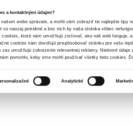
es a kontaktnými údajmi?
našom webe správate, a mohli vám zobraziť tie najlepšie tipy n
é sú naozaj potrebné a bez nich by naša stránka vôbec nefung
 cookies, ktoré nám umožňujú zisťovať, ako náš web funguje, a 
ačné cookies nám dovoľujú prispôsobovať stránku pre vašu lepši
zas umožňujú zobrazenie relevantnej reklamy. Niektoré údaje z
y nám pomohlo, keby sme mohli používať všetky tieto cookies. 
ersonalizačné
Analytické
Marketi