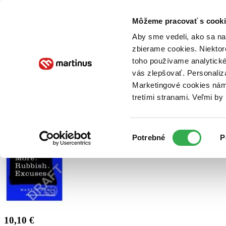
Doručenie
Kníhkupectvá
Knihovrátok
Poukážky
Knižný blog
Kontakt
Môžeme pracovať s cooki
Aby sme vedeli, ako sa na 
zbierame cookies. Niektor
E-knihy
Audioknihy
Hry
Filmy
Knihy
Doplnky
toho používame analytické
vás zlepšovať. Personaliz
Vyhľadávanie
Marketingové cookies nám 
tretími stranami. Veľmi b
Prihlásiť
Výber
Potrebné
P
súhlasu
10,10 €