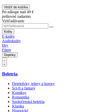
Vložiť do košíka
Pri nákupe nad 49 €
poštovné zadarmo
Vyhľadávanie
Knihy
E-knihy
Audioknihy
Hry
Filmy
Doplnky
Beletria
Detektívky, trilery a horory
Sci-fi a fantasy
Komiksy
Romantika
Spoločenská beletria
Klasika
Historické