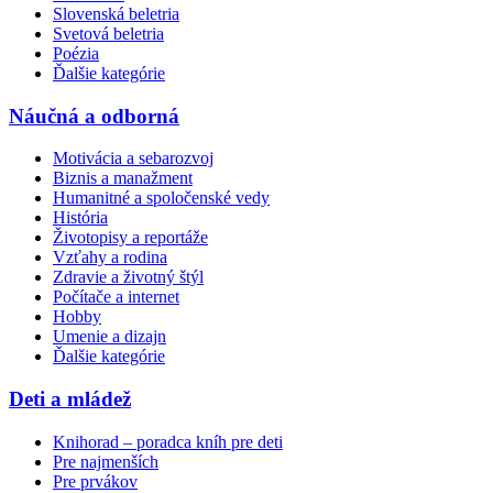
Slovenská beletria
Svetová beletria
Poézia
Ďalšie kategórie
Náučná a odborná
Motivácia a sebarozvoj
Biznis a manažment
Humanitné a spoločenské vedy
História
Životopisy a reportáže
Vzťahy a rodina
Zdravie a životný štýl
Počítače a internet
Hobby
Umenie a dizajn
Ďalšie kategórie
Deti a mládež
Knihorad – poradca kníh pre deti
Pre najmenších
Pre prvákov