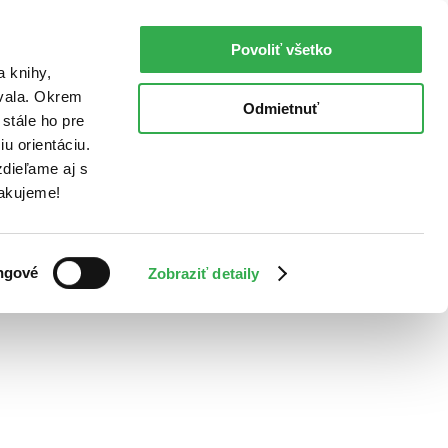
Povoliť všetko
a knihy,
ovala. Okrem
Odmietnuť
stále ho pre
u orientáciu.
dieľame aj s
Ďakujeme!
ngové
Zobraziť detaily