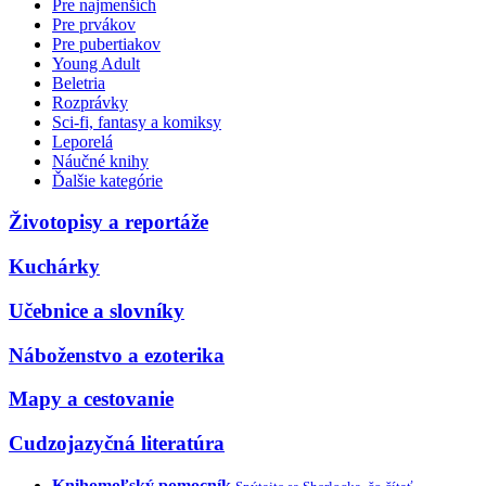
Pre najmenších
Pre prvákov
Pre pubertiakov
Young Adult
Beletria
Rozprávky
Sci-fi, fantasy a komiksy
Leporelá
Náučné knihy
Ďalšie kategórie
Životopisy a reportáže
Kuchárky
Učebnice a slovníky
Náboženstvo a ezoterika
Mapy a cestovanie
Cudzojazyčná literatúra
Knihomoľský pomocník