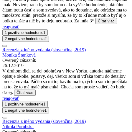
inak. Neviem, rada by som tomu dala vyššie hodnotenie, aktuálne
čítam tretiu časť a som zvedavá, ako to dopadne, ale odrádza ma to
množstvo strán, pretože si myslím, že by to kľudne mohlo byť aj o
polku tenšie a nič by to deju neubralo. Za mňa 3*
Čítať viac
reagovať
1 pozitívne hodnotenie
1
2 negatívne hodnotenia
2
Recenzia z iného vydania (slovenčina, 2019)
Monika Šranková
Overený zákazník
26.12.2019
V druhom dieli sa dej odohráva v New Yorku, autorka nádherne
opisuje okolie, postavy, dej, všetko som si vďaka tomu do detailov
predstavovala. Páčilo sa mi to, bavilo ma to, rýchlo som to prečítala
na to, že to má malé písmenká. Chcela som proste vedieť, čo bude
ďalej.
Čítať viac
reagovať
1 pozitívne hodnotenie
1
1 negatívne hodnotenie
1
Recenzia z iného vydania (slovenčina, 2019)
Nikola Porubska
Overený zákazník