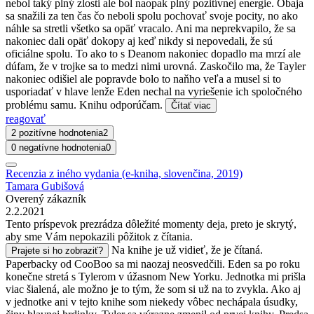
nebol taký plný zlosti ale bol naopak plný pozitívnej energie. Obaja
sa snažili za ten čas čo neboli spolu pochovať svoje pocity, no ako
náhle sa stretli všetko sa opäť vracalo. Ani ma neprekvapilo, že sa
nakoniec dali opäť dokopy aj keď nikdy si nepovedali, že sú
oficiálne spolu. To ako to s Deanom nakoniec dopadlo ma mrzí ale
dúfam, že v trojke sa to medzi nimi urovná. Zaskočilo ma, že Tayler
nakoniec odišiel ale popravde bolo to naňho veľa a musel si to
usporiadať v hlave lenže Eden nechal na vyriešenie ich spoločného
problému samu. Knihu odporúčam.
Čítať viac
reagovať
2 pozitívne hodnotenia
2
0 negatívne hodnotenia
0
Recenzia z iného vydania (e-kniha, slovenčina, 2019)
Tamara Gubišová
Overený zákazník
2.2.2021
Tento príspevok prezrádza dôležité momenty deja, preto je skrytý,
aby sme Vám nepokazili pôžitok z čítania.
Na knihe je už vidieť, že je čítaná.
Prajete si ho zobraziť?
Paperbacky od CooBoo sa mi naozaj neosvedčili. Eden sa po roku
konečne stretá s Tylerom v úžasnom New Yorku. Jednotka mi prišla
viac šialená, ale možno je to tým, že som si už na to zvykla. Ako aj
v jednotke ani v tejto knihe som niekedy vôbec nechápala úsudky,