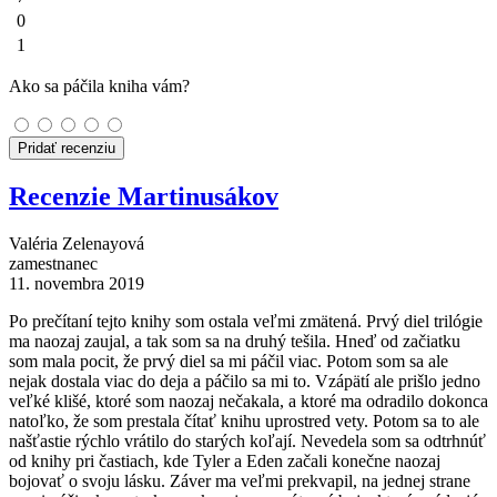
0
1
Ako sa páčila kniha vám?
Pridať recenziu
Recenzie Martinusákov
Valéria Zelenayová
zamestnanec
11. novembra 2019
Po prečítaní tejto knihy som ostala veľmi zmätená. Prvý diel trilógie
ma naozaj zaujal, a tak som sa na druhý tešila. Hneď od začiatku
som mala pocit, že prvý diel sa mi páčil viac. Potom som sa ale
nejak dostala viac do deja a páčilo sa mi to. Vzápätí ale prišlo jedno
veľké klišé, ktoré som naozaj nečakala, a ktoré ma odradilo dokonca
natoľko, že som prestala čítať knihu uprostred vety. Potom sa to ale
našťastie rýchlo vrátilo do starých koľají. Nevedela som sa odtrhnúť
od knihy pri častiach, kde Tyler a Eden začali konečne naozaj
bojovať o svoju lásku. Záver ma veľmi prekvapil, na jednej strane