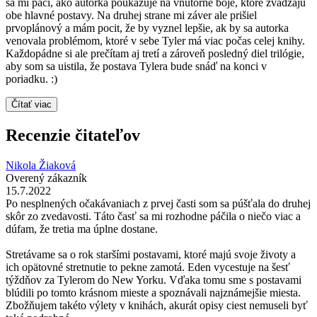
sa mi páči, ako autorka poukazuje na vnútorné boje, ktoré zvádzajú
obe hlavné postavy. Na druhej strane mi záver ale prišiel
prvoplánový a mám pocit, že by vyznel lepšie, ak by sa autorka
venovala problémom, ktoré v sebe Tyler má viac počas celej knihy.
Každopádne si ale prečítam aj tretí a zároveň posledný diel trilógie,
aby som sa uistila, že postava Tylera bude snáď na konci v
poriadku. :)
Čítať viac
Recenzie čitateľov
Nikola Žiaková
Overený zákazník
15.7.2022
Po nesplnených očakávaniach z prvej časti som sa púšťala do druhej
skôr zo zvedavosti. Táto časť sa mi rozhodne páčila o niečo viac a
dúfam, že tretia ma úplne dostane.
Stretávame sa o rok staršími postavami, ktoré majú svoje životy a
ich opätovné stretnutie to pekne zamotá. Eden vycestuje na šesť
týždňov za Tylerom do New Yorku. Vďaka tomu sme s postavami
blúdili po tomto krásnom mieste a spoznávali najznámejšie miesta.
Zbožňujem takéto výlety v knihách, akurát opisy ciest nemuseli byť