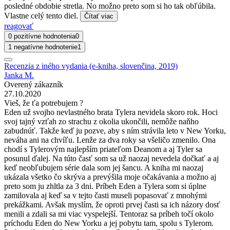
posledné obdobie stretla. No možno preto som si ho tak obľúbila.
Vlastne celý tento diel.
Čítať viac
reagovať
0 pozitívne hodnotenia
0
1 negatívne hodnotenie
1
Recenzia z iného vydania (e-kniha, slovenčina, 2019)
Janka M.
Overený zákazník
27.10.2020
Vieš, že ťa potrebujem ?
Eden už svojho nevlastného brata Tylera nevidela skoro rok. Hoci
svoj tajný vzťah zo strachu z okolia ukončili, nemôže naňho
zabudnúť. Takže keď ju pozve, aby s ním strávila leto v New Yorku,
neváha ani na chvíľu. Lenže za dva roky sa všeličo zmenilo. Ona
chodí s Tylerovým najlepším priateľom Deanom a aj Tyler sa
posunul ďalej. Na túto časť som sa už naozaj nevedela dočkať a aj
keď neobľubujem série dala som jej šancu. A kniha mi naozaj
ukázala všetko čo skrýva a prevýšila moje očakávania a možno aj
preto som ju zhltla za 3 dni. Príbeh Eden a Tylera som si úplne
zamilovala aj keď sa v tejto časti museli popasovať z mnohými
prekážkami. Avšak myslím, že oproti prvej časti sa ich názory dosť
menili a zdali sa mi viac vyspelejší. Tentoraz sa príbeh točí okolo
príchodu Eden do New Yorku a jej pobytu tam, spolu s Tylerom.