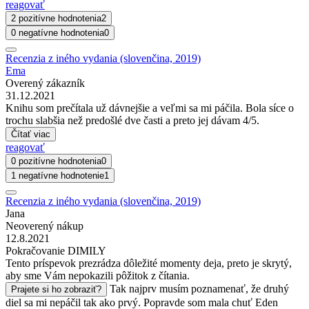
reagovať
2 pozitívne hodnotenia
2
0 negatívne hodnotenia
0
Recenzia z iného vydania (slovenčina, 2019)
Ema
Overený zákazník
31.12.2021
Knihu som prečítala už dávnejšie a veľmi sa mi páčila. Bola síce o
trochu slabšia než predošlé dve časti a preto jej dávam 4/5.
Čítať viac
reagovať
0 pozitívne hodnotenia
0
1 negatívne hodnotenie
1
Recenzia z iného vydania (slovenčina, 2019)
Jana
Neoverený nákup
12.8.2021
Pokračovanie DIMILY
Tento príspevok prezrádza dôležité momenty deja, preto je skrytý,
aby sme Vám nepokazili pôžitok z čítania.
Tak najprv musím poznamenať, že druhý
Prajete si ho zobraziť?
diel sa mi nepáčil tak ako prvý. Popravde som mala chuť Eden