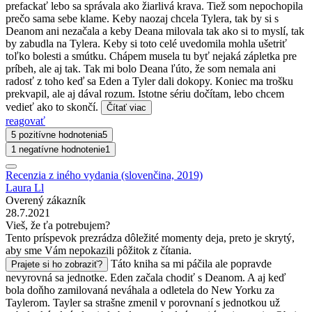
prefackať lebo sa správala ako žiarlivá krava. Tiež som nepochopila
prečo sama sebe klame. Keby naozaj chcela Tylera, tak by si s
Deanom ani nezačala a keby Deana milovala tak ako si to myslí, tak
by zabudla na Tylera. Keby si toto celé uvedomila mohla ušetriť
toľko bolesti a smútku. Chápem musela tu byť nejaká zápletka pre
príbeh, ale aj tak. Tak mi bolo Deana ľúto, že som nemala ani
radosť z toho keď sa Eden a Tyler dali dokopy. Koniec ma trošku
prekvapil, ale aj dával rozum. Istotne sériu dočítam, lebo chcem
vedieť ako to skončí.
Čítať viac
reagovať
5 pozitívne hodnotenia
5
1 negatívne hodnotenie
1
Recenzia z iného vydania (slovenčina, 2019)
Laura Ll
Overený zákazník
28.7.2021
Vieš, že ťa potrebujem?
Tento príspevok prezrádza dôležité momenty deja, preto je skrytý,
aby sme Vám nepokazili pôžitok z čítania.
Táto kniha sa mi páčila ale popravde
Prajete si ho zobraziť?
nevyrovná sa jednotke. Eden začala chodiť s Deanom. A aj keď
bola doňho zamilovaná neváhala a odletela do New Yorku za
Taylerom. Tayler sa strašne zmenil v porovnaní s jednotkou už