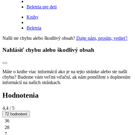
Beletria pre deti
Knihy
Beletria
Našli ste chybu alebo škodlivý obsah?
Dajte nám, prosím, vedieť!
Nahlásiť chybu alebo škodlivý obsah
Máte o knihe viac informácií ako je na tejto stránke alebo ste našli
chybu? Budeme vám veľmi vďační, ak nám pomôžete s doplnením
informácií na našich stránkach.
Hodnotenia
4,4
/ 5
72 hodnotení
36
28
7