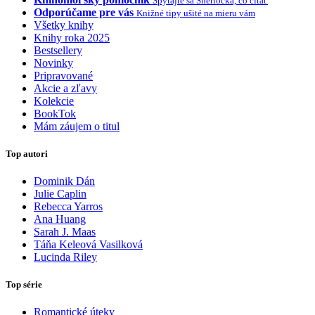
Spýtajte sa Sherlocka, čo čítať
Odporúčame pre vás
Knižné tipy ušité na mieru vám
Všetky knihy
Knihy roka 2025
Bestsellery
Novinky
Pripravované
Akcie a zľavy
Kolekcie
BookTok
Mám záujem o titul
Top autori
Dominik Dán
Julie Caplin
Rebecca Yarros
Ana Huang
Sarah J. Maas
Táňa Keleová Vasilková
Lucinda Riley
Top série
Romantické úteky