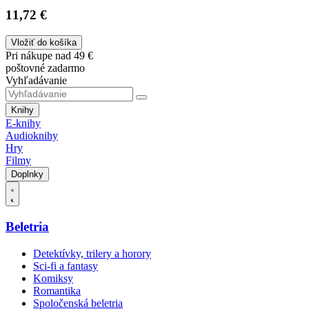
11,72 €
Vložiť do košíka
Pri nákupe nad 49 €
poštovné zadarmo
Vyhľadávanie
Knihy
E-knihy
Audioknihy
Hry
Filmy
Doplnky
Beletria
Detektívky, trilery a horory
Sci-fi a fantasy
Komiksy
Romantika
Spoločenská beletria