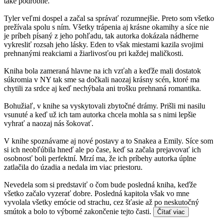
také podrobné.
Tyler veľmi dospel a začal sa správať rozumnejšie. Preto som všetko
prežívala spolu s ním. Všetky trápenia aj krásne okamihy a síce nie
je príbeh písaný z jeho pohľadu, tak autorka dokázala nádherne
vykresliť rozsah jeho lásky. Eden to však miestami kazila svojimi
prehnanými reakciami a žiarlivosťou pri každej maličkosti.
Kniha bola zameraná hlavne na ich vzťah a keďže mali dostatok
súkromia v NY tak sme sa dočkali naozaj krásny scén, ktoré ma
chytili za srdce aj keď nechýbala ani trošku prehnaná romantika.
Bohužiaľ, v knihe sa vyskytovali zbytočné drámy. Prišli mi nasilu
vsunuté a keď už ich tam autorka chcela mohla sa s nimi lepšie
vyhrať a naozaj nás šokovať.
V knihe spoznávame aj nové postavy a to Snakea a Emily. Síce som
si ich neobľúbila hneď ale po čase, keď sa začala prejavovať ich
osobnosť boli perfektní. Mrzí ma, že ich príbehy autorka úplne
zatlačila do úzadia a nedala im viac priestoru.
Nevedela som si predstaviť o čom bude posledná kniha, keďže
všetko začalo vyzerať dobre. Posledná kapitola však vo mne
vyvolala všetky emócie od strachu, cez šťasie až po neskutočný
smútok a bolo to výborné zakončenie tejto časti.
Čítať viac