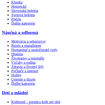
Klasika
Historické
Slovenská beletria
Svetová beletria
Poézia
Ďalšie kategórie
Náučná a odborná
Motivácia a sebarozvoj
Biznis a manažment
Humanitné a spoločenské vedy
História
Životopisy a reportáže
Vzťahy a rodina
Zdravie a životný štýl
Počítače a internet
Hobby
Umenie a dizajn
Ďalšie kategórie
Deti a mládež
Knihorad – poradca kníh pre deti