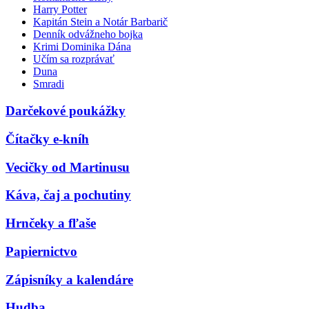
Harry Potter
Kapitán Stein a Notár Barbarič
Denník odvážneho bojka
Krimi Dominika Dána
Učím sa rozprávať
Duna
Smradi
Darčekové poukážky
Čítačky e-kníh
Vecičky od Martinusu
Káva, čaj a pochutiny
Hrnčeky a fľaše
Papiernictvo
Zápisníky a kalendáre
Hudba