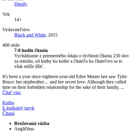
Dimily
Vek
14+
Vydavateľstvo
Black and White
, 2015
408 strán
7-8 hodín čítania
Vychádzame z priemerného údaju o rýchlosti čítania 230 slov
za minútu, od knihy ku knihe a čitateľa ku čitateľovi sa to
však môže líšiť.
It's been a year since eighteen-year-old Eden Munro last saw Tyler
Bruce: her stepbrother… and her secret love. Although they called
time on their forbidden relationship for the sake of their family, ...
Čítať viac
Kniha
E-kniha
iný jazyk
Čítaná
Brožovaná väzba
Angličtina