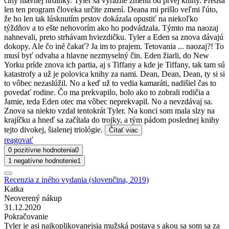
činy hlavnej hrdinky. Tyler sa výrazne zmenil od prvej knihy. Predsa
len ten program človeka určite zmení. Deana mi prišlo veľmi ľúto,
že ho len tak lúsknutím prstov dokázala opustiť na niekoľko
týždňov a to ešte nehovorím ako ho podvádzala. Týmto ma naozaj
nahnevali, preto strhávam hviezdičku. Tyler a Eden sa znova dávajú
dokopy. Ale čo iné čakať? Ja im to prajem. Tetovania ... naozaj?! To
musí byť odvaha a hlavne nezmyselný čin. Eden žiarli, do New
Yorku príde znova ich partia, aj s Tiffany a kde je Tiffany, tak tam sú
katastrofy a už je polovica knihy za nami. Dean, Dean, Dean, ty si si
to vôbec nezaslúžil. No a keď už to vedia kamaráti, nadišiel čas to
povedať rodine. Čo ma prekvapilo, bolo ako to zobrali rodičia a
Jamie, teda Eden otec ma vôbec neprekvapil. No a nevzdávaj sa.
Znova sa niekto vzdal tentokrát Tyler. Na konci som mala slzy na
krajíčku a hneď sa začítala do trojky, a tým pádom poslednej knihy
tejto divokej, šialenej triológie.
Čítať viac
reagovať
0 pozitívne hodnotenia
0
1 negatívne hodnotenie
1
Recenzia z iného vydania (slovenčina, 2019)
Katka
Neoverený nákup
31.12.2020
Pokračovanie
Tyler je asi najkoplikovanejsia mužská postava s akou sa som sa za