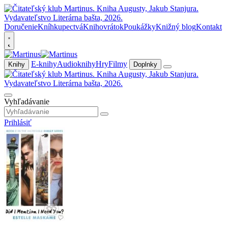
Doručenie
Kníhkupectvá
Knihovrátok
Poukážky
Knižný blog
Kontakt
E-knihy
Audioknihy
Hry
Filmy
Knihy
Doplnky
Vyhľadávanie
Prihlásiť