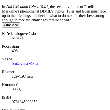
In
Did I Mention I Need You?
, the second volume of Estelle
Maskame's phenomenal DIMILY trilogy, Tyler and Eden must face
up to their feelings and decide what to do next. Is their love strong
enough to face the challenges that lie ahead?
Čítať viac
Naše katalógové číslo
615171
Počet strán
408
Väzba
brožovaná väzba
Rozmer
129×197 mm
Hmotnosť
383 g
ISBN
9781845029852