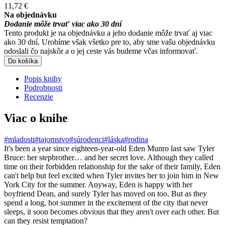
11,72 €
Na objednávku
Dodanie môže trvať viac ako 30 dní
Tento produkt je na objednávku a jeho dodanie môže trvať aj viac
ako 30 dní. Urobíme však všetko pre to, aby sme vašu objednávku
odoslali čo najskôr a o jej ceste vás budeme včas informovať.
Do košíka
Popis knihy
Podrobnosti
Recenzie
Viac o knihe
#mladosti
#tajomstvo
#súrodenci
#láska
#rodina
It's been a year since eighteen-year-old Eden Munro last saw Tyler
Bruce: her stepbrother… and her secret love. Although they called
time on their forbidden relationship for the sake of their family, Eden
can't help but feel excited when Tyler invites her to join him in New
York City for the summer. Anyway, Eden is happy with her
boyfriend Dean, and surely Tyler has moved on too. But as they
spend a long, hot summer in the excitement of the city that never
sleeps, it soon becomes obvious that they aren't over each other. But
can they resist temptation?