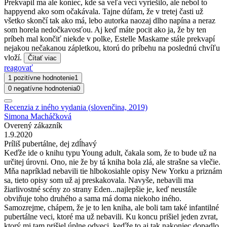
Prekvapil ma ale koniec, kde sa veľa vecí vyriešilo, ale nebol to
happyend ako som očakávala. Tajne dúfam, že v tretej časti už
všetko skončí tak ako má, lebo autorka naozaj dlho napína a neraz
som horela nedočkavosťou. Aj keď máte pocit ako ja, že by ten
príbeh mal končiť niekde v polke, Estelle Maskame stále prekvapí
nejakou nečakanou zápletkou, ktorú do príbehu na poslednú chvíľu
vloží.
Čítať viac
reagovať
1 pozitívne hodnotenie
1
0 negatívne hodnotenia
0
Recenzia z iného vydania (slovenčina, 2019)
Simona Macháčková
Overený zákazník
1.9.2020
Príliš pubertálne, dej zdĺhavý
Keďže ide o knihu typu Young adult, čakala som, že to bude už na
určitej úrovni. Ono, nie že by tá kniha bola zlá, ale strašne sa vlečie.
Mňa napríklad nebavili tie hlbokosiahle opisy New Yorku a priznám
sa, tieto opisy som už aj preskakovala. Navyše, nebavili ma
žiarlivostné scény zo strany Eden...najlepšie je, keď neustále
obviňuje toho druhého a sama má doma niekoho iného.
Samozrejme, chápem, že je to len kniha, ale boli tam také infantilné
pubertálne veci, ktoré ma už nebavili. Ku koncu prišiel jeden zvrat,
ktorý mi tam prišiel úplne odveci, keďže to aj tak nakoniec dopadlo