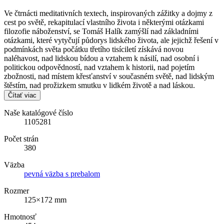
Ve čtrnácti meditativních textech, inspirovaných zážitky a dojmy z
cest po světě, rekapitulací vlastního života i některými otázkami
filozofie náboženství, se Tomáš Halík zamýšlí nad základními
otázkami, které vytyčují půdorys lidského života, ale jejichž řešení v
podmínkách světa počátku třetího tisíciletí získává novou
naléhavost, nad lidskou bídou a vztahem k násilí, nad osobní i
politickou odpovědností, nad vztahem k historii, nad pojetím
zbožnosti, nad místem křesťanství v současném světě, nad lidským
štěstím, nad prožizkem smutku v lidkém životě a nad láskou.
Čítať viac
Naše katalógové číslo
1105281
Počet strán
380
Väzba
pevná väzba s prebalom
Rozmer
125×172 mm
Hmotnosť