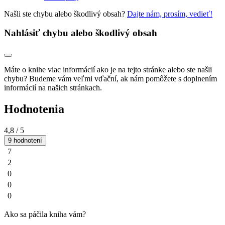
Našli ste chybu alebo škodlivý obsah?
Dajte nám, prosím, vedieť!
Nahlásiť chybu alebo škodlivý obsah
Máte o knihe viac informácií ako je na tejto stránke alebo ste našli
chybu? Budeme vám veľmi vďační, ak nám pomôžete s doplnením
informácií na našich stránkach.
Hodnotenia
4,8
/ 5
9 hodnotení
7
2
0
0
0
Ako sa páčila kniha vám?