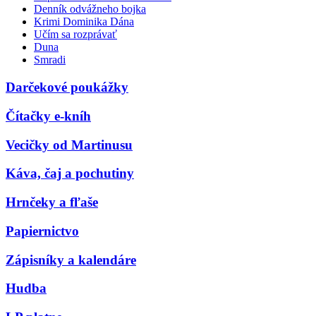
Denník odvážneho bojka
Krimi Dominika Dána
Učím sa rozprávať
Duna
Smradi
Darčekové poukážky
Čítačky e-kníh
Vecičky od Martinusu
Káva, čaj a pochutiny
Hrnčeky a fľaše
Papiernictvo
Zápisníky a kalendáre
Hudba