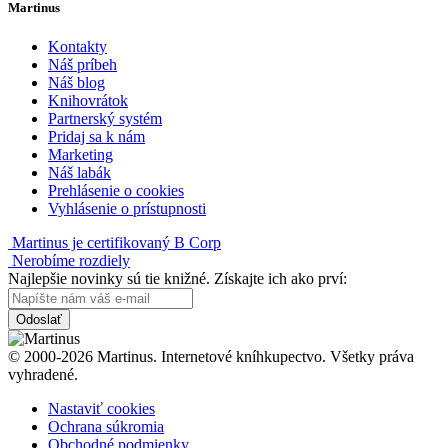
Martinus
Kontakty
Náš príbeh
Náš blog
Knihovrátok
Partnerský systém
Pridaj sa k nám
Marketing
Náš labák
Prehlásenie o cookies
Vyhlásenie o prístupnosti
Martinus je certifikovaný B Corp
Nerobíme rozdiely
Najlepšie novinky sú tie knižné. Získajte ich ako prví:
Odoslať
© 2000-2026 Martinus. Internetové kníhkupectvo. Všetky práva
vyhradené.
Nastaviť cookies
Ochrana súkromia
Obchodné podmienky