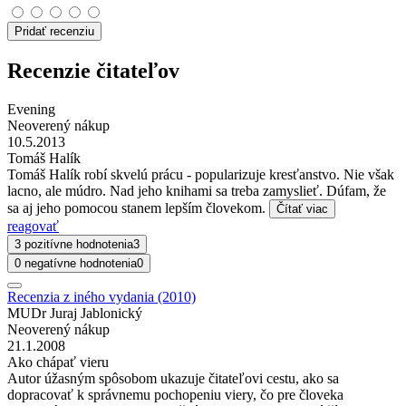
Pridať recenziu
Recenzie čitateľov
Evening
Neoverený nákup
10.5.2013
Tomáš Halík
Tomáš Halík robí skvelú prácu - popularizuje kresťanstvo. Nie však
lacno, ale múdro. Nad jeho knihami sa treba zamyslieť. Dúfam, že
sa aj jeho pomocou stanem lepším človekom.
Čítať viac
reagovať
3 pozitívne hodnotenia
3
0 negatívne hodnotenia
0
Recenzia z iného vydania (2010)
MUDr Juraj Jablonický
Neoverený nákup
21.1.2008
Ako chápať vieru
Autor úžasným spôsobom ukazuje čitateľovi cestu, ako sa
dopracovať k správnemu pochopeniu viery, čo pre človeka