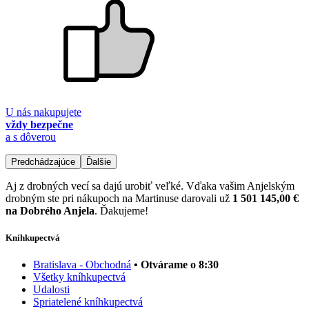
U nás nakupujete
vždy bezpečne
a s dôverou
Predchádzajúce
Ďalšie
Aj z drobných vecí sa dajú urobiť veľké. Vďaka vašim Anjelským
drobným ste pri nákupoch na Martinuse darovali už
1 501 145,00 €
na Dobrého Anjela
. Ďakujeme!
Kníhkupectvá
Bratislava - Obchodná
• Otvárame o 8:30
Všetky kníhkupectvá
Udalosti
Spriatelené kníhkupectvá