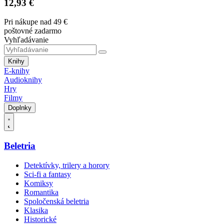
12,93 €
Pri nákupe nad 49 €
poštovné zadarmo
Vyhľadávanie
Knihy
E-knihy
Audioknihy
Hry
Filmy
Doplnky
Beletria
Detektívky, trilery a horory
Sci-fi a fantasy
Komiksy
Romantika
Spoločenská beletria
Klasika
Historické