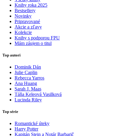
Knihy roka 2025
Bestsellery
Novinky
Pripravované
Akcie a zľavy
Kolekcie
Knihy s podporou FPU
Mám záujem o titul
Top autori
Dominik Dán
Julie Caplin
Rebecca Yarros
Ana Huang
Sarah J. Maas
Táňa Keleová Vasilková
Lucinda Riley
Top série
Romantické úteky
Harry Potter
Kapitán Stein a Notár Barbarič