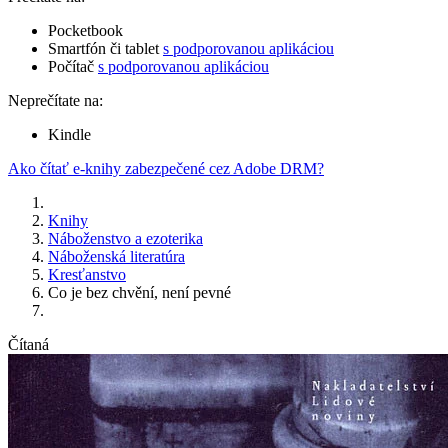
Pocketbook
Smartfón či tablet
s podporovanou aplikáciou
Počítač
s podporovanou aplikáciou
Neprečítate na:
Kindle
Ako čítať e-knihy zabezpečené cez Adobe DRM?
Knihy
Náboženstvo a ezoterika
Náboženská literatúra
Kresťanstvo
Co je bez chvění, není pevné
Čítaná