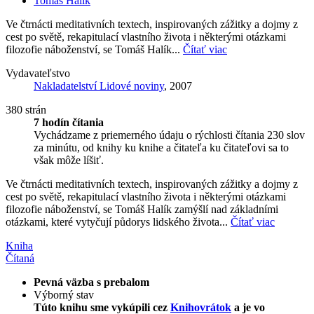
Tomáš Halík
Ve čtrnácti meditativních textech, inspirovaných zážitky a dojmy z
cest po světě, rekapitulací vlastního života i některými otázkami
filozofie náboženství, se Tomáš Halík...
Čítať viac
Vydavateľstvo
Nakladatelství Lidové noviny
, 2007
380 strán
7 hodín čítania
Vychádzame z priemerného údaju o rýchlosti čítania 230 slov
za minútu, od knihy ku knihe a čitateľa ku čitateľovi sa to
však môže líšiť.
Ve čtrnácti meditativních textech, inspirovaných zážitky a dojmy z
cest po světě, rekapitulací vlastního života i některými otázkami
filozofie náboženství, se Tomáš Halík zamýšlí nad základními
otázkami, které vytyčují půdorys lidského života...
Čítať viac
Kniha
Čítaná
Pevná väzba s prebalom
Výborný stav
Túto knihu sme vykúpili cez
Knihovrátok
a je vo