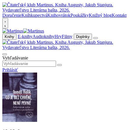
Doručenie
Kníhkupectvá
Knihovrátok
Poukážky
Knižný blog
Kontakt
E-knihy
Audioknihy
Hry
Filmy
Knihy
Doplnky
Vyhľadávanie
Prihlásiť