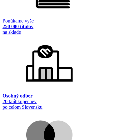
Ponúkame vyše
250 000 titulov
na sklade
Osobný odber
20 kníhkupectiev
po celom Slovensku