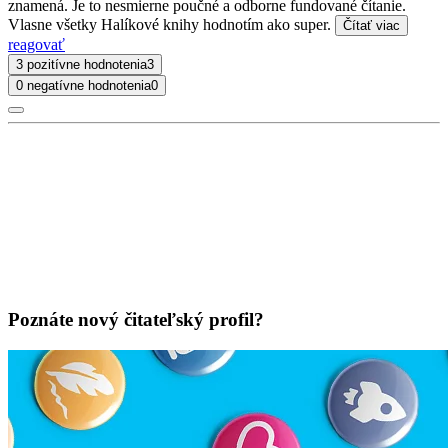
znamená. Je to nesmierne poučné a odborne fundované čítanie.
Vlasne všetky Halíkové knihy hodnotím ako super.
Čítať viac
reagovať
3 pozitívne hodnotenia
3
0 negatívne hodnotenia
0
Poznáte nový čitateľský profil?