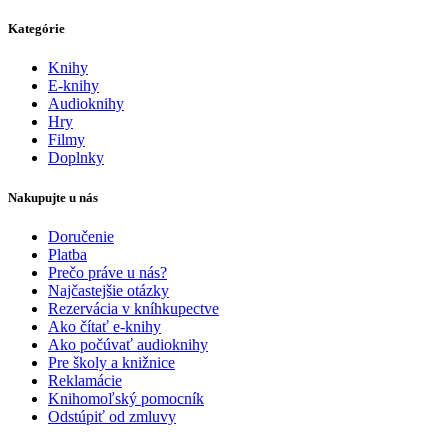
Kategórie
Knihy
E-knihy
Audioknihy
Hry
Filmy
Doplnky
Nakupujte u nás
Doručenie
Platba
Prečo práve u nás?
Najčastejšie otázky
Rezervácia v kníhkupectve
Ako čítať e-knihy
Ako počúvať audioknihy
Pre školy a knižnice
Reklamácie
Knihomoľský pomocník
Odstúpiť od zmluvy