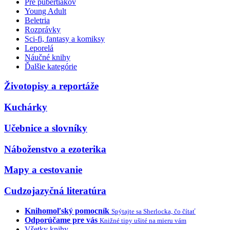
Pre pubertiakov
Young Adult
Beletria
Rozprávky
Sci-fi, fantasy a komiksy
Leporelá
Náučné knihy
Ďalšie kategórie
Životopisy a reportáže
Kuchárky
Učebnice a slovníky
Náboženstvo a ezoterika
Mapy a cestovanie
Cudzojazyčná literatúra
Knihomoľský pomocník
Spýtajte sa Sherlocka, čo čítať
Odporúčame pre vás
Knižné tipy ušité na mieru vám
Všetky knihy