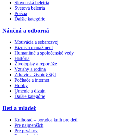
Slovenská beletria
Svetová beletria
Poézia
Ďalšie kategórie
Náučná a odborná
Motivácia a sebarozvoj
Biznis a manažment
Humanitné a spoločenské vedy
História
Životopisy a reportáže
Vzťahy a rodina
Zdravie a životný štýl
Počítače a internet
Hobby
Umenie a dizajn
Ďalšie kategórie
Deti a mládež
Knihorad – poradca kníh pre deti
Pre najmenších
Pre prvákov