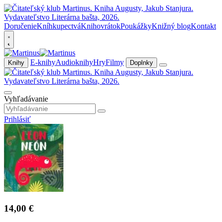
Doručenie
Kníhkupectvá
Knihovrátok
Poukážky
Knižný blog
Kontakt
E-knihy
Audioknihy
Hry
Filmy
Knihy
Doplnky
Vyhľadávanie
Prihlásiť
14,00 €