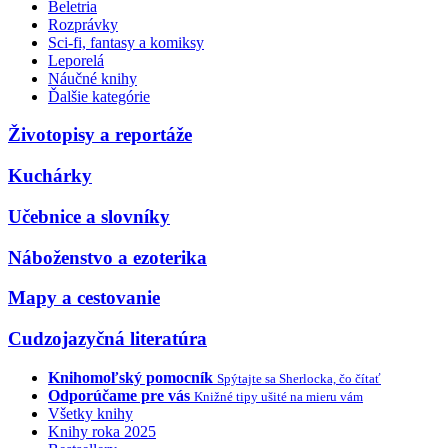
Beletria
Rozprávky
Sci-fi, fantasy a komiksy
Leporelá
Náučné knihy
Ďalšie kategórie
Životopisy a reportáže
Kuchárky
Učebnice a slovníky
Náboženstvo a ezoterika
Mapy a cestovanie
Cudzojazyčná literatúra
Knihomoľský pomocník
Spýtajte sa Sherlocka, čo čítať
Odporúčame pre vás
Knižné tipy ušité na mieru vám
Všetky knihy
Knihy roka 2025