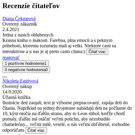
Recenzie čitateľov
Diana Čekmeová
Overený zákazník
2.4.2021
Jedna z nasich oblubenych
Krasna kniha o inakosti. Farebna, plna emocii a s peknym
pribehom, ktoremu rozumeju mali aj velki. Niektore casti su
interaktivne a u nas je aj preto casto citana:)
Čítať viac
reagovať
1 pozitívne hodnotenie
1
0 negatívne hodnotenia
0
Nikoleta Egidyová
Overený nákup
14.9.2020
Úžasná knižka
Ilustrácie deti zaujali, text je výborne prepracovaný, zapája deti do
čítania. Napríklad na jednej dvojstrane nabádajú deti na počítanie do
10, kým otočia na ďalšiu stranu, aby to Leon stihol, keďže chodí
pomaly, ďalšiu má otáčať veľmi potichu, aby nezobudilo
chameleóny... veľmi milé, veselé, u nás veľmi obľúbené, rozhodne
odporúčam
Čítať viac