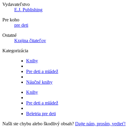
Vydavateľstvo
E.J. Publishing
Pre koho
pre deti
Ostatné
Krajina čitateľov
Kategorizácia
Knihy
Pre deti a mládež
Náučné knihy
Knihy
Pre deti a mládež
Beletria pre deti
Našli ste chybu alebo škodlivý obsah?
Dajte nám, prosím, vedieť!