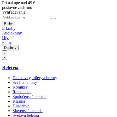
Pri nákupe nad 49 €
poštovné zadarmo
Vyhľadávanie
Knihy
E-knihy
Audioknihy
Hry
Filmy
Doplnky
Beletria
Detektívky, trilery a horory
Sci-fi a fantasy
Komiksy
Romantika
Spoločenská beletria
Klasika
Historické
Slovenská beletria
Svetová beletria