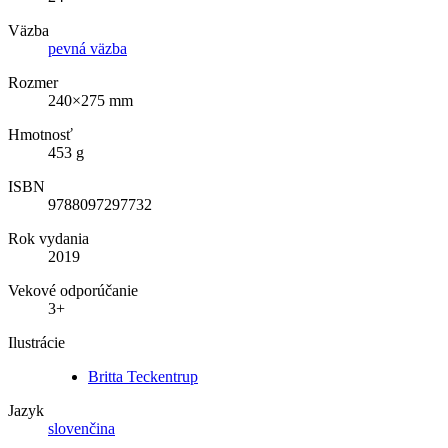
Väzba
pevná väzba
Rozmer
240×275 mm
Hmotnosť
453 g
ISBN
9788097297732
Rok vydania
2019
Vekové odporúčanie
3+
Ilustrácie
Britta Teckentrup
Jazyk
slovenčina