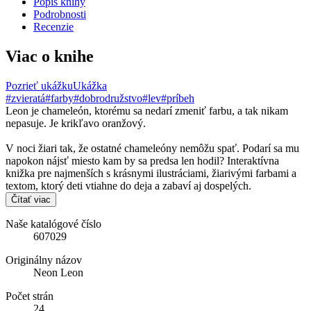
Popis knihy
Podrobnosti
Recenzie
Viac o knihe
Pozrieť ukážku
Ukážka
#zvieratá
#farby
#dobrodružstvo
#lev
#príbeh
Leon je chameleón, ktorému sa nedarí zmeniť farbu, a tak nikam
nepasuje. Je krikľavo oranžový.
V noci žiari tak, že ostatné chameleóny nemôžu spať. Podarí sa mu
napokon nájsť miesto kam by sa predsa len hodil? Interaktívna
knižka pre najmenších s krásnymi ilustráciami, žiarivými farbami a
textom, ktorý deti vtiahne do deja a zabaví aj dospelých.
Čítať viac
Naše katalógové číslo
607029
Originálny názov
Neon Leon
Počet strán
24