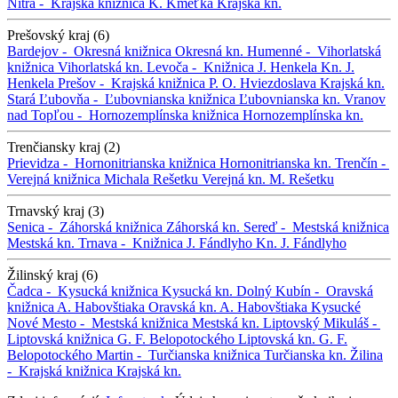
Nitra -
Krajská knižnica K. Kmeťka
Krajská kn.
Prešovský kraj (6)
Bardejov -
Okresná knižnica
Okresná kn.
Humenné -
Vihorlatská
knižnica
Vihorlatská kn.
Levoča -
Knižnica J. Henkela
Kn. J.
Henkela
Prešov -
Krajská knižnica P. O. Hviezdoslava
Krajská kn.
Stará Ľubovňa -
Ľubovnianska knižnica
Ľubovnianska kn.
Vranov
nad Topľou -
Hornozemplínska knižnica
Hornozemplínska kn.
Trenčiansky kraj (2)
Prievidza -
Hornonitrianska knižnica
Hornonitrianska kn.
Trenčín -
Verejná knižnica Michala Rešetku
Verejná kn. M. Rešetku
Trnavský kraj (3)
Senica -
Záhorská knižnica
Záhorská kn.
Sereď -
Mestská knižnica
Mestská kn.
Trnava -
Knižnica J. Fándlyho
Kn. J. Fándlyho
Žilinský kraj (6)
Čadca -
Kysucká knižnica
Kysucká kn.
Dolný Kubín -
Oravská
knižnica A. Habovštiaka
Oravská kn. A. Habovštiaka
Kysucké
Nové Mesto -
Mestská knižnica
Mestská kn.
Liptovský Mikuláš -
Liptovská knižnica G. F. Belopotockého
Liptovská kn. G. F.
Belopotockého
Martin -
Turčianska knižnica
Turčianska kn.
Žilina
-
Krajská knižnica
Krajská kn.