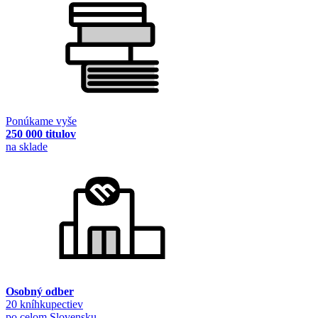
Ponúkame vyše
250 000 titulov
na sklade
Osobný odber
20 kníhkupectiev
po celom Slovensku