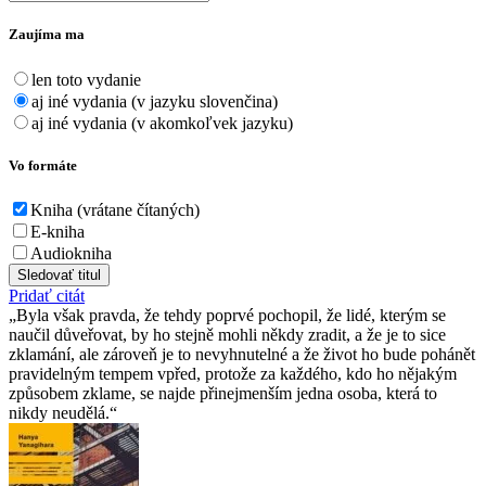
Zaujíma ma
len toto vydanie
aj iné vydania (v jazyku slovenčina)
aj iné vydania (v akomkoľvek jazyku)
Vo formáte
Kniha (vrátane čítaných)
E-kniha
Audiokniha
Sledovať titul
Pridať citát
Byla však pravda, že tehdy poprvé pochopil, že lidé, kterým se
naučil důveřovat, by ho stejně mohli někdy zradit, a že je to sice
zklamání, ale zároveň je to nevyhnutelné a že život ho bude pohánět
pravidelným tempem vpřed, protože za každého, kdo ho nějakým
způsobem zklame, se najde přinejmenším jedna osoba, která to
nikdy neudělá.