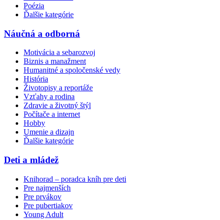
Poézia
Ďalšie kategórie
Náučná a odborná
Motivácia a sebarozvoj
Biznis a manažment
Humanitné a spoločenské vedy
História
Životopisy a reportáže
Vzťahy a rodina
Zdravie a životný štýl
Počítače a internet
Hobby
Umenie a dizajn
Ďalšie kategórie
Deti a mládež
Knihorad – poradca kníh pre deti
Pre najmenších
Pre prvákov
Pre pubertiakov
Young Adult