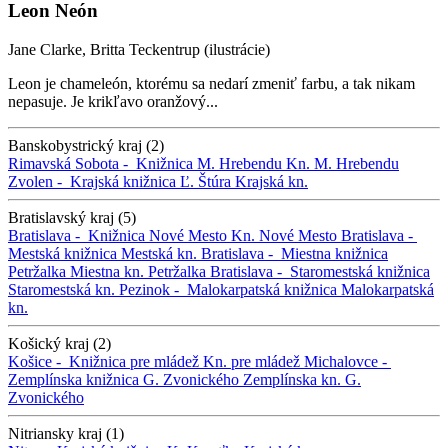
Leon Neón
Jane Clarke, Britta Teckentrup (ilustrácie)
Leon je chameleón, ktorému sa nedarí zmeniť farbu, a tak nikam
nepasuje. Je krikľavo oranžový...
Banskobystrický kraj (2)
Rimavská Sobota -
Knižnica M. Hrebendu
Kn. M. Hrebendu
Zvolen -
Krajská knižnica Ľ. Štúra
Krajská kn.
Bratislavský kraj (5)
Bratislava -
Knižnica Nové Mesto
Kn. Nové Mesto
Bratislava -
Mestská knižnica
Mestská kn.
Bratislava -
Miestna knižnica
Petržalka
Miestna kn. Petržalka
Bratislava -
Staromestská knižnica
Staromestská kn.
Pezinok -
Malokarpatská knižnica
Malokarpatská
kn.
Košický kraj (2)
Košice -
Knižnica pre mládež
Kn. pre mládež
Michalovce -
Zemplínska knižnica G. Zvonického
Zemplínska kn. G.
Zvonického
Nitriansky kraj (1)