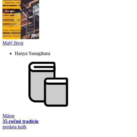
Malý život
Hanya Yanagihara
Máme
35-ročnú tradíciu
predaja kníh