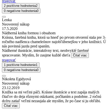
reagovať
2 pozitívne hodnotenia
2
0 negatívne hodnotenia
0
Lenka
Neoverený nákup
17.5.2020
Nádherná kniha formou i obsahom
Krásna, farebná kniha, ktorá sa hneď po prvom otvorení stala pre 3-
ročného nadšenca chameleónov najobľúbenejšou v jeho knižnici. Ú
nás povinná jazda pred spaním.
Nádherné ilustrácie, interaktívny text, neobvyklé farebné
spracovanie. Myslím, že zaujme každé dieťa
Čítať viac
reagovať
1 pozitívne hodnotenie
1
0 negatívne hodnotenia
0
Nikoleta Egidyová
Neoverený nákup
23.12.2019
Knižka sa mi veľmi páči. Krásne ilustrácie a text zapája malých
čitaľov do deja rôznymi otázkami, počítaním a podobne. 2 ročnú
dcéru zatiaľ veľmi nezaujala ale myslím, že po čase si ju obľúbi.
Čítať viac