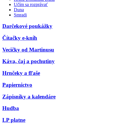
Učím sa rozprávať
Duna
Smradi
Darčekové poukážky
Čítačky e-kníh
Vecičky od Martinusu
Káva, čaj a pochutiny
Hrnčeky a fľaše
Papiernictvo
Zápisníky a kalendáre
Hudba
LP platne