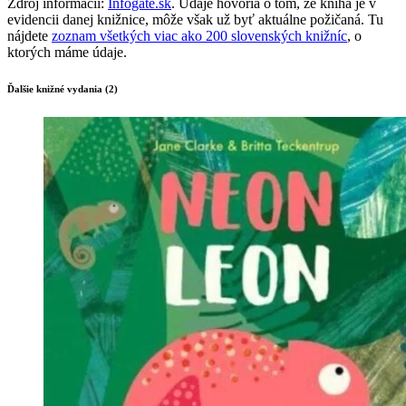
Zdroj informácií:
Infogate.sk
. Údaje hovoria o tom, že kniha je v
evidencii danej knižnice, môže však už byť aktuálne požičaná. Tu
nájdete
zoznam všetkých viac ako 200 slovenských knižníc
, o
ktorých máme údaje.
Ďalšie knižné vydania (2)