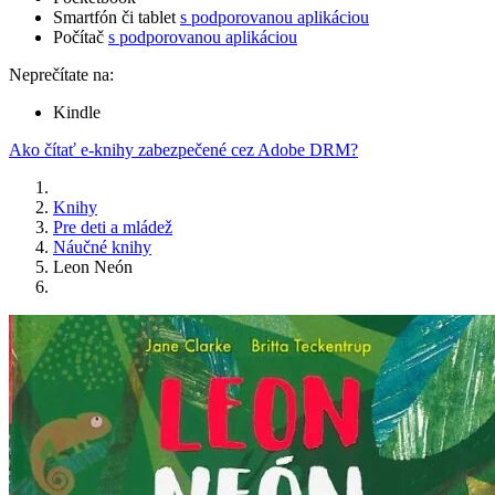
Smartfón či tablet
s podporovanou aplikáciou
Počítač
s podporovanou aplikáciou
Neprečítate na:
Kindle
Ako čítať e-knihy zabezpečené cez Adobe DRM?
Knihy
Pre deti a mládež
Náučné knihy
Leon Neón