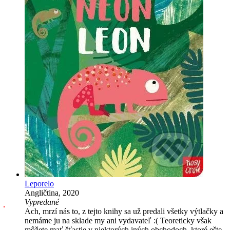
Leporelo
Angličtina, 2020
Vypredané
Ach, mrzí nás to, z tejto knihy sa už predali všetky výtlačky a
nemáme ju na sklade my ani vydavateľ :( Teoreticky však
môžete mať šťastie v niektorých iných obchodoch, ktoré ešte