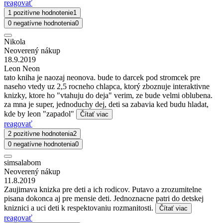
reagovať
1 pozitívne hodnotenie
1
0 negatívne hodnotenia
0
Nikola
Neoverený nákup
18.9.2019
Leon Neon
tato kniha je naozaj neonova. bude to darcek pod stromcek pre
naseho vtedy uz 2,5 rocneho chlapca, ktorý zboznuje interaktivne
knizky, ktore ho "vtahuju do deja" verim, ze bude velmi oblubena.
za mna je super, jednoduchy dej, deti sa zabavia ked budu hladat,
kde by leon "zapadol"
Čítať viac
reagovať
2 pozitívne hodnotenia
2
0 negatívne hodnotenia
0
simsalabom
Neoverený nákup
11.8.2019
Zaujimava knizka pre deti a ich rodicov. Putavo a zrozumitelne
pisana dokonca aj pre mensie deti. Jednoznacne patri do detskej
kniznici a uci deti k respektovaniu rozmanitosti.
Čítať viac
reagovať