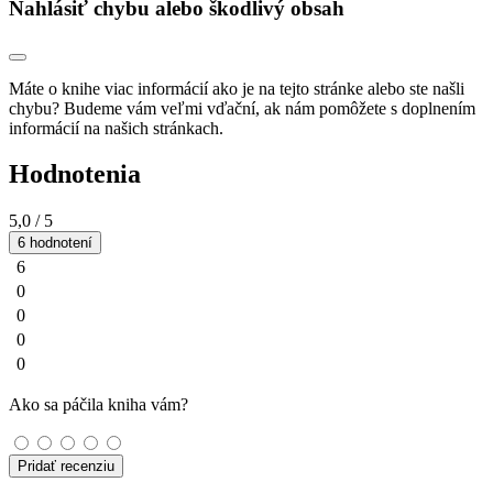
Nahlásiť chybu alebo škodlivý obsah
Máte o knihe viac informácií ako je na tejto stránke alebo ste našli
chybu? Budeme vám veľmi vďační, ak nám pomôžete s doplnením
informácií na našich stránkach.
Hodnotenia
5,0
/ 5
6 hodnotení
6
0
0
0
0
Ako sa páčila kniha vám?
Pridať recenziu