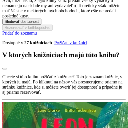
Ach, mrzí nás to, z tejto knihy sa už predali všetky výtlačky a
nemáme ju na sklade my ani vydavateľ :( Teoreticky však môžete
mať šťastie v niektorých iných obchodoch, ktoré ešte nepredali
posledné kusy.
Sledovať dostupnosť
Rezervovať v kníhkupectve
Pridať do zoznamu
Dostupné v
27 knižniciach
.
Požičať v knižnici
V ktorých knižniciach majú túto knihu?
Chcete si túto knihu požičať z knižnice? Toto je zoznam knižníc, v
ktorých ju majú. Po kliknutí na názov vás presmerujeme priamo na
stránku knižnice, kde si môžete overiť jej dostupnosť a prípadne ju
aj priamo rezervovať.