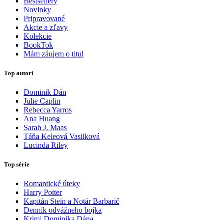
Bestsellery
Novinky
Pripravované
Akcie a zľavy
Kolekcie
BookTok
Mám záujem o titul
Top autori
Dominik Dán
Julie Caplin
Rebecca Yarros
Ana Huang
Sarah J. Maas
Táňa Keleová Vasilková
Lucinda Riley
Top série
Romantické úteky
Harry Potter
Kapitán Stein a Notár Barbarič
Denník odvážneho bojka
Krimi Dominika Dána