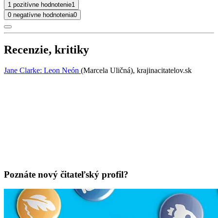
1 pozitívne hodnotenie
1
0 negatívne hodnotenia
0
Recenzie, kritiky
Jane Clarke: Leon Neón
(Marcela Uličná), krajinacitatelov.sk
Poznáte nový čitateľský profil?