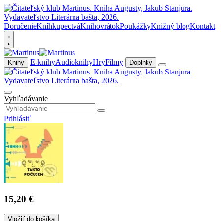
Doručenie
Kníhkupectvá
Knihovrátok
Poukážky
Knižný blog
Kontakt
E-knihy
Audioknihy
Hry
Filmy
Knihy
Doplnky
Vyhľadávanie
Prihlásiť
15,20 €
Vložiť do košíka