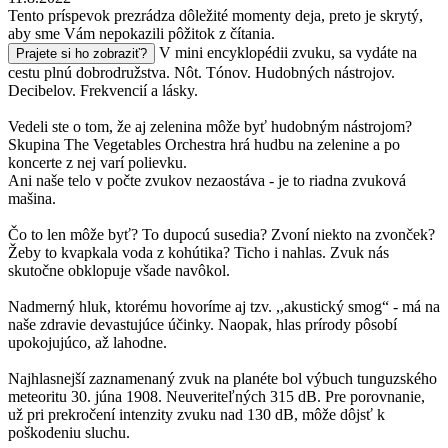
Tento príspevok prezrádza dôležité momenty deja, preto je skrytý,
aby sme Vám nepokazili pôžitok z čítania.
V mini encyklopédii zvuku, sa vydáte na
Prajete si ho zobraziť?
cestu plnú dobrodružstva. Nôt. Tónov. Hudobných nástrojov.
Decibelov. Frekvencií a lásky.
Vedeli ste o tom, že aj zelenina môže byť hudobným nástrojom?
Skupina The Vegetables Orchestra hrá hudbu na zelenine a po
koncerte z nej varí polievku.
Ani naše telo v počte zvukov nezaostáva - je to riadna zvuková
mašina.
Čo to len môže byť? To dupocú susedia? Zvoní niekto na zvonček?
Žeby to kvapkala voda z kohútika? Ticho i nahlas. Zvuk nás
skutočne obklopuje všade navôkol.
Nadmerný hluk, ktorému hovoríme aj tzv. ,,akustický smog“ - má na
naše zdravie devastujúce účinky. Naopak, hlas prírody pôsobí
upokojujúco, až lahodne.
Najhlasnejší zaznamenaný zvuk na planéte bol výbuch tunguzského
meteoritu 30. júna 1908. Neuveriteľných 315 dB. Pre porovnanie,
už pri prekročení intenzity zvuku nad 130 dB, môže dôjsť k
poškodeniu sluchu.