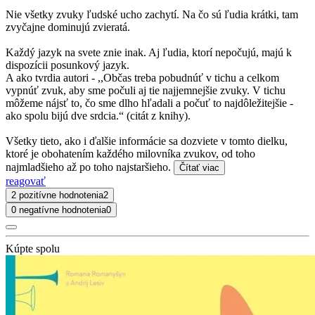
Nie všetky zvuky ľudské ucho zachytí. Na čo sú ľudia krátki, tam
zvyčajne dominujú zvieratá.
Každý jazyk na svete znie inak. Aj ľudia, ktorí nepočujú, majú k
dispozícii posunkový jazyk.
A ako tvrdia autori - ,,Občas treba pobudnúť v tichu a celkom
vypnúť zvuk, aby sme počuli aj tie najjemnejšie zvuky. V tichu
môžeme nájsť to, čo sme dlho hľadali a počuť to najdôležitejšie -
ako spolu bijú dve srdcia.“ (citát z knihy).
Všetky tieto, ako i ďalšie informácie sa dozviete v tomto dielku,
ktoré je obohatením každého milovníka zvukov, od toho
najmladšieho až po toho najstaršieho.
Čítať viac
reagovať
2 pozitívne hodnotenia
2
0 negatívne hodnotenia
0
Kúpte spolu