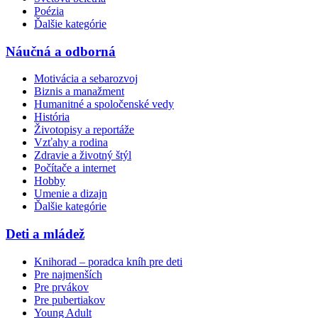
Poézia
Ďalšie kategórie
Náučná a odborná
Motivácia a sebarozvoj
Biznis a manažment
Humanitné a spoločenské vedy
História
Životopisy a reportáže
Vzťahy a rodina
Zdravie a životný štýl
Počítače a internet
Hobby
Umenie a dizajn
Ďalšie kategórie
Deti a mládež
Knihorad – poradca kníh pre deti
Pre najmenších
Pre prvákov
Pre pubertiakov
Young Adult