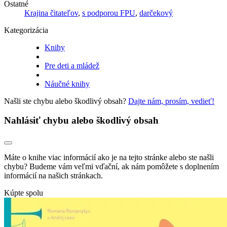
Ostatné
Krajina čitateľov
,
s podporou FPU
,
darčekový
Kategorizácia
Knihy
Pre deti a mládež
Náučné knihy
Našli ste chybu alebo škodlivý obsah?
Dajte nám, prosím, vedieť!
Nahlásiť chybu alebo škodlivý obsah
Máte o knihe viac informácií ako je na tejto stránke alebo ste našli
chybu? Budeme vám veľmi vďační, ak nám pomôžete s doplnením
informácií na našich stránkach.
Kúpte spolu