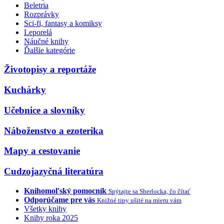
Beletria
Rozprávky
Sci-fi, fantasy a komiksy
Leporelá
Náučné knihy
Ďalšie kategórie
Životopisy a reportáže
Kuchárky
Učebnice a slovníky
Náboženstvo a ezoterika
Mapy a cestovanie
Cudzojazyčná literatúra
Knihomoľský pomocník
Spýtajte sa Sherlocka, čo čítať
Odporúčame pre vás
Knižné tipy ušité na mieru vám
Všetky knihy
Knihy roka 2025