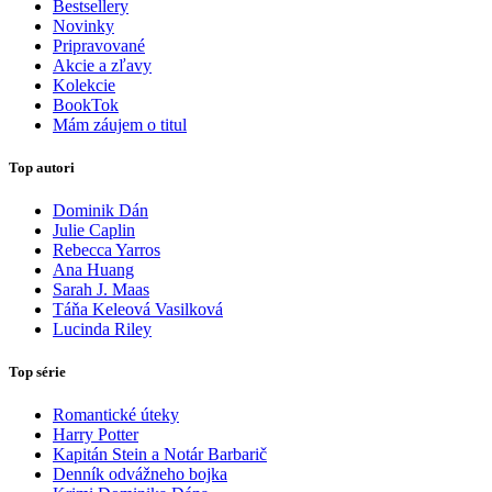
Bestsellery
Novinky
Pripravované
Akcie a zľavy
Kolekcie
BookTok
Mám záujem o titul
Top autori
Dominik Dán
Julie Caplin
Rebecca Yarros
Ana Huang
Sarah J. Maas
Táňa Keleová Vasilková
Lucinda Riley
Top série
Romantické úteky
Harry Potter
Kapitán Stein a Notár Barbarič
Denník odvážneho bojka