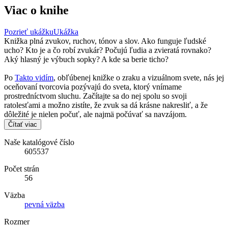
Viac o knihe
Pozrieť ukážku
Ukážka
Knižka plná zvukov, ruchov, tónov a slov. Ako funguje ľudské
ucho? Kto je a čo robí zvukár? Počujú ľudia a zvieratá rovnako?
Aký hlasný je výbuch sopky? A kde sa berie ticho?
Po
Takto vidím
, obľúbenej knižke o zraku a vizuálnom svete, nás jej
oceňovaní tvorcovia pozývajú do sveta, ktorý vnímame
prostredníctvom sluchu. Začítajte sa do nej spolu so svoji
ratolesťami a možno zistíte, že zvuk sa dá krásne nakresliť, a že
dôležité je nielen počuť, ale najmä počúvať sa navzájom.
Čítať viac
Naše katalógové číslo
605537
Počet strán
56
Väzba
pevná väzba
Rozmer