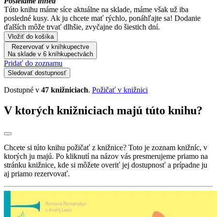
Posielame ihneď
Túto knihu máme síce aktuálne na sklade, máme však už iba
posledné kusy. Ak ju chcete mať rýchlo, ponáhľajte sa! Dodanie
ďalších môže trvať dlhšie, zvyčajne do šiestich dní.
Vložiť do košíka
Rezervovať v kníhkupectve
Na sklade v 6 kníhkupectvách
Pridať do zoznamu
Sledovať dostupnosť
Dostupné v
47 knižniciach
.
Požičať v knižnici
V ktorých knižniciach majú túto knihu?
Chcete si túto knihu požičať z knižnice? Toto je zoznam knižníc, v
ktorých ju majú. Po kliknutí na názov vás presmerujeme priamo na
stránku knižnice, kde si môžete overiť jej dostupnosť a prípadne ju
aj priamo rezervovať.