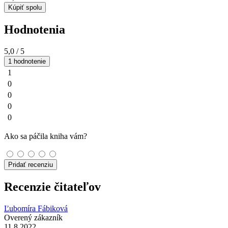
Kúpiť spolu
Hodnotenia
5,0
/ 5
1 hodnotenie
1
0
0
0
0
Ako sa páčila kniha vám?
Pridať recenziu
Recenzie čitateľov
Ľubomíra Fábiková
Overený zákazník
11.8.2022