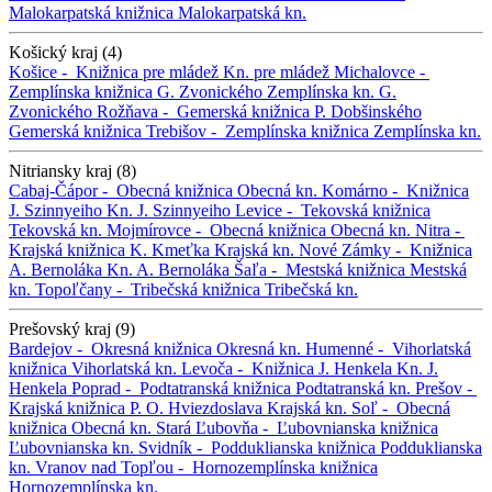
Malokarpatská knižnica
Malokarpatská kn.
Košický kraj (4)
Košice -
Knižnica pre mládež
Kn. pre mládež
Michalovce -
Zemplínska knižnica G. Zvonického
Zemplínska kn. G.
Zvonického
Rožňava -
Gemerská knižnica P. Dobšinského
Gemerská knižnica
Trebišov -
Zemplínska knižnica
Zemplínska kn.
Nitriansky kraj (8)
Cabaj-Čápor -
Obecná knižnica
Obecná kn.
Komárno -
Knižnica
J. Szinnyeiho
Kn. J. Szinnyeiho
Levice -
Tekovská knižnica
Tekovská kn.
Mojmírovce -
Obecná knižnica
Obecná kn.
Nitra -
Krajská knižnica K. Kmeťka
Krajská kn.
Nové Zámky -
Knižnica
A. Bernoláka
Kn. A. Bernoláka
Šaľa -
Mestská knižnica
Mestská
kn.
Topoľčany -
Tribečská knižnica
Tribečská kn.
Prešovský kraj (9)
Bardejov -
Okresná knižnica
Okresná kn.
Humenné -
Vihorlatská
knižnica
Vihorlatská kn.
Levoča -
Knižnica J. Henkela
Kn. J.
Henkela
Poprad -
Podtatranská knižnica
Podtatranská kn.
Prešov -
Krajská knižnica P. O. Hviezdoslava
Krajská kn.
Soľ -
Obecná
knižnica
Obecná kn.
Stará Ľubovňa -
Ľubovnianska knižnica
Ľubovnianska kn.
Svidník -
Podduklianska knižnica
Podduklianska
kn.
Vranov nad Topľou -
Hornozemplínska knižnica
Hornozemplínska kn.