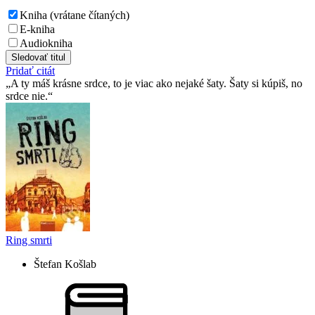
Kniha (vrátane čítaných)
E-kniha
Audiokniha
Sledovať titul
Pridať citát
A ty máš krásne srdce, to je viac ako nejaké šaty. Šaty si kúpiš, no
srdce nie.
Ring smrti
Štefan Košlab