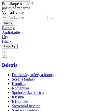
Pri nákupe nad 49 €
poštovné zadarmo
Vyhľadávanie
Knihy
E-knihy
Audioknihy
Hry
Filmy
Doplnky
Beletria
Detektívky, trilery a horory
Sci-fi a fantasy
Komiksy
Romantika
Spoločenská beletria
Klasika
Historické
Slovenská beletria
Svetová beletria