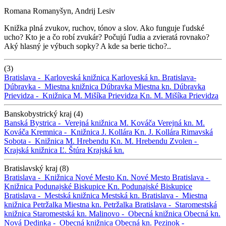
Romana Romanyšyn, Andrij Lesiv
Knižka plná zvukov, ruchov, tónov a slov. Ako funguje ľudské
ucho? Kto je a čo robí zvukár? Počujú ľudia a zvieratá rovnako?
Aký hlasný je výbuch sopky? A kde sa berie ticho?..
(3)
Bratislava -
Karloveská knižnica
Karloveská kn.
Bratislava-
Dúbravka -
Miestna knižnica Dúbravka
Miestna kn. Dúbravka
Prievidza -
Knižnica M. Mišíka Prievidza
Kn. M. Mišíka Prievidza
Banskobystrický kraj (4)
Banská Bystrica -
Verejná knižnica M. Kováča
Verejná kn. M.
Kováča
Kremnica -
Knižnica J. Kollára
Kn. J. Kollára
Rimavská
Sobota -
Knižnica M. Hrebendu
Kn. M. Hrebendu
Zvolen -
Krajská knižnica Ľ. Štúra
Krajská kn.
Bratislavský kraj (8)
Bratislava -
Knižnica Nové Mesto
Kn. Nové Mesto
Bratislava -
Knižnica Podunajské Biskupice
Kn. Podunajské Biskupice
Bratislava -
Mestská knižnica
Mestská kn.
Bratislava -
Miestna
knižnica Petržalka
Miestna kn. Petržalka
Bratislava -
Staromestská
knižnica
Staromestská kn.
Malinovo -
Obecná knižnica
Obecná kn.
Nová Dedinka -
Obecná knižnica
Obecná kn.
Pezinok -