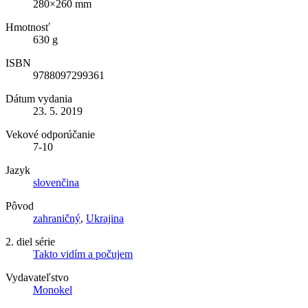
280×260 mm
Hmotnosť
630 g
ISBN
9788097299361
Dátum vydania
23. 5. 2019
Vekové odporúčanie
7-10
Jazyk
slovenčina
Pôvod
zahraničný
,
Ukrajina
2. diel série
Takto vidím a počujem
Vydavateľstvo
Monokel