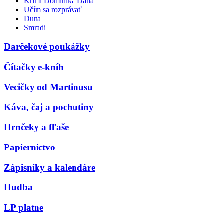
Krimi Dominika Dána
Učím sa rozprávať
Duna
Smradi
Darčekové poukážky
Čítačky e-kníh
Vecičky od Martinusu
Káva, čaj a pochutiny
Hrnčeky a fľaše
Papiernictvo
Zápisníky a kalendáre
Hudba
LP platne