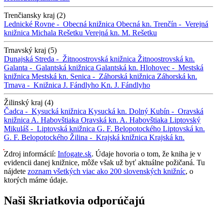
Trenčiansky kraj (2)
Lednické Rovne -
Obecná knižnica
Obecná kn.
Trenčín -
Verejná
knižnica Michala Rešetku
Verejná kn. M. Rešetku
Trnavský kraj (5)
Dunajská Streda -
Žitnoostrovská knižnica
Žitnoostrovská kn.
Galanta -
Galantská knižnica
Galantská kn.
Hlohovec -
Mestská
knižnica
Mestská kn.
Senica -
Záhorská knižnica
Záhorská kn.
Trnava -
Knižnica J. Fándlyho
Kn. J. Fándlyho
Žilinský kraj (4)
Čadca -
Kysucká knižnica
Kysucká kn.
Dolný Kubín -
Oravská
knižnica A. Habovštiaka
Oravská kn. A. Habovštiaka
Liptovský
Mikuláš -
Liptovská knižnica G. F. Belopotockého
Liptovská kn.
G. F. Belopotockého
Žilina -
Krajská knižnica
Krajská kn.
Zdroj informácií:
Infogate.sk
. Údaje hovoria o tom, že kniha je v
evidencii danej knižnice, môže však už byť aktuálne požičaná. Tu
nájdete
zoznam všetkých viac ako 200 slovenských knižníc
, o
ktorých máme údaje.
Naši škriatkovia odporúčajú