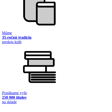
Máme
35-ročnú tradíciu
predaja kníh
Ponúkame vyše
250 000 titulov
na sklade