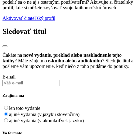
podeliť sa o ne aj s ostatnými používateľmi? Aktivujte si čítateľský
profil, kde si môžete zvyšovať svoju knihomoľskú úroveň.
Aktivovať čitateľský profil
Sledovať titul
Čakáte na
nové vydanie, preklad alebo naskladnenie tejto
knihy
? Máte záujem o
e-knihu alebo audioknihu
? Sledujte titul a
pošleme vám upozornenie, keď niečo z toho pridáme do ponuky.
E-mail
Zaujíma ma
len toto vydanie
aj iné vydania (v jazyku slovenčina)
aj iné vydania (v akomkoľvek jazyku)
Vo formáte