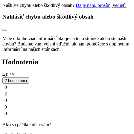
Našli ste chybu alebo škodlivý obsah?
Dajte nám, prosím, vedieť!
Nahlásiť chybu alebo škodlivý obsah
Máte o knihe viac informácií ako je na tejto stránke alebo ste našli
chybu? Budeme vám veľmi vďační, ak nám pomôžete s doplnením
informácií na našich stránkach.
Hodnotenia
4,0
/ 5
2 hodnotenia
0
2
0
0
0
Ako sa páčila kniha vám?