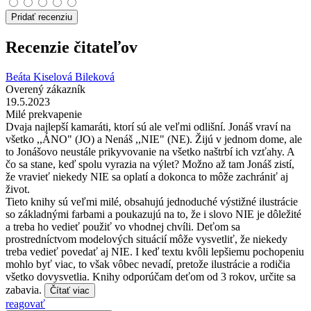
Pridať recenziu
Recenzie čitateľov
Beáta Kiselová Bileková
Overený zákazník
19.5.2023
Milé prekvapenie
Dvaja najlepší kamaráti, ktorí sú ale veľmi odlišní. Jonáš vraví na
všetko ,,ÁNO" (JO) a Nenáš ,,NIE" (NE). Žijú v jednom dome, ale
to Jonášovo neustále prikyvovanie na všetko naštrbí ich vzťahy. A
čo sa stane, keď spolu vyrazia na výlet? Možno až tam Jonáš zistí,
že vravieť niekedy NIE sa oplatí a dokonca to môže zachrániť aj
život.
Tieto knihy sú veľmi milé, obsahujú jednoduché výstižné ilustrácie
so základnými farbami a poukazujú na to, že i slovo NIE je dôležité
a treba ho vedieť použiť vo vhodnej chvíli. Deťom sa
prostredníctvom modelových situácií môže vysvetliť, že niekedy
treba vedieť povedať aj NIE. I keď textu kvôli lepšiemu pochopeniu
mohlo byť viac, to však vôbec nevadí, pretože ilustrácie a rodičia
všetko dovysvetlia. Knihy odporúčam deťom od 3 rokov, určite sa
zabavia.
Čítať viac
reagovať