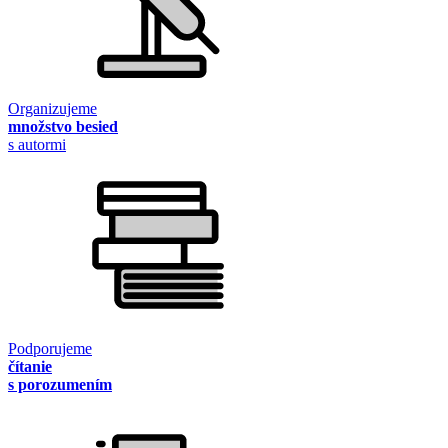
Organizujeme
množstvo besied
s autormi
Podporujeme
čítanie
s porozumením