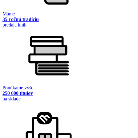
Máme
35-ročnú tradíciu
predaja kníh
Ponúkame vyše
250 000 titulov
na sklade