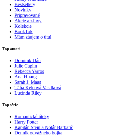
Bestsellery
Novinky
Pripravované
Akcie a zľavy
Kolekcie
BookTok
Mám záujem o titul
Top autori
Dominik Dán
Julie Caplin
Rebecca Yarros
Ana Huang
Sarah J. Maas
Táňa Keleová Vasilková
Lucinda Riley
Top série
Romantické úteky
Harry Potter
Kapitán Stein a Notár Barbarič
Denník odvážneho bojka