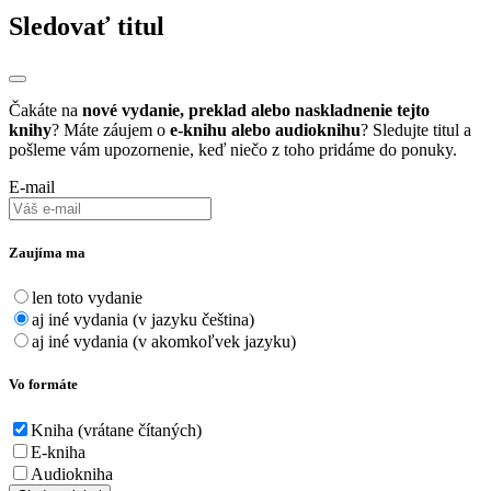
Sledovať titul
Čakáte na
nové vydanie, preklad alebo naskladnenie tejto
knihy
? Máte záujem o
e-knihu alebo audioknihu
? Sledujte titul a
pošleme vám upozornenie, keď niečo z toho pridáme do ponuky.
E-mail
Zaujíma ma
len toto vydanie
aj iné vydania (v jazyku čeština)
aj iné vydania (v akomkoľvek jazyku)
Vo formáte
Kniha (vrátane čítaných)
E-kniha
Audiokniha