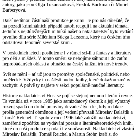
autory, jako jsou Olga Tokarczuková, Fredrik Backman či Muriel
Barberyová.
Další nedílnou částí naší produkce je krimi. Je pro nás důležité, že
na pozadí kriminálních případů autoři reagují i na aktuální témata.
Jedním z nejdůležitějších milníků našeho nakladatelství bylo vydání
prvního dílu série Milénium Stiega Larssona, který na českém trhu
odstartoval fenomén severské krimi.
V posledních letech posilujeme i v rámci sci-fi a fantasy a literatury
pro děti a mládež. V tomto směru se nebojíme sáhnout i do zatím
neprobádaných oblastí a přinášet na český knižní trh nové trendy.
Svět se mění – ať už jsou to proměny společenské, politické, nebo
umělecké. Vždycky tu naštěstí budou knihy, které dokážou změny
zachytit. A právě ty najdete v sekci populárně-naučné literatury.
Historie nakladatelství Host se pojí se stejnojmennou literární revue.
Ta vznikla už v roce 1985 jako samizdatový sborník a její výrazný
rozvoj spadá do druhé poloviny devadesátých let, kdy redakce
prošla generační obměnou a její vedení převzali Miroslav Balaštík a
Tomáš Reichel. Ti spolu v roce 1996 také založili nakladatelství,
zaměřené zpočátku na vydávání poezie a literárněteoretických knih,
které do naší produkce spadají i v současnosti. Nakladatelství vlastní
Miroslav Balaštík, Tomáš Reichel a Martin Stöhr, kteří si do