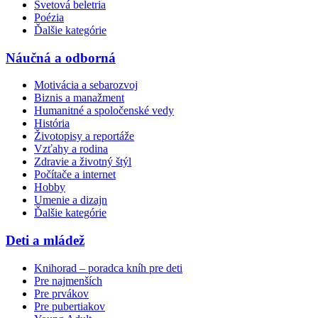
Svetová beletria
Poézia
Ďalšie kategórie
Náučná a odborná
Motivácia a sebarozvoj
Biznis a manažment
Humanitné a spoločenské vedy
História
Životopisy a reportáže
Vzťahy a rodina
Zdravie a životný štýl
Počítače a internet
Hobby
Umenie a dizajn
Ďalšie kategórie
Deti a mládež
Knihorad – poradca kníh pre deti
Pre najmenších
Pre prvákov
Pre pubertiakov