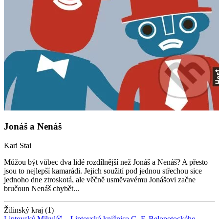
Jonáš a Nenáš
Kari Stai
Můžou být vůbec dva lidé rozdílnější než Jonáš a Nenáš? A přesto
jsou to nejlepší kamarádi. Jejich soužití pod jednou střechou sice
jednoho dne ztroskotá, ale věčně usměvavému Jonášovi začne
bručoun Nenáš chybět...
Žilinský kraj (1)
Liptovský Mikuláš -
Liptovská knižnica G. F. Belopotockého