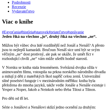
Podrobnosti
Recenzie
Vydavateľstvo
Viac o knihe
#Egypťania
#história
#starovek
#priateľstvo
#správanie
Jeden říká na všechno „jo“, druhý říká na všechno „ne“.
Můžou být vůbec dva lidé rozdílnější než Jonáš a Nenáš? A přesto
jsou to nejlepší kamarádi. Bručoun Nenáš sice umí být se svým
věčným „ne“ dost protivný, ale pak se ukáže, že umět říct v
rozhodující chvíli „ne“ vám může ušetřit hodně starostí.
V Norsku se kniha stala fenoménem. Svérázná dvojka ožila v
animovaném filmu, vstoupila na prkna norského národního divadla
a milují ji děti z mateřských škol napříč celou zemí. Univerzální
silné poselství funguje i v mezinárodním měřítku: kniha byla
přeložena do mnoha jazyků, takže vedle Jonáše a Nenáše existuje i
Yesper a Noper, Jakob a Neinkob nebo třeba Tiloui a Tilnon.
Pro děti od tří let.
Série o Jonášovi a Nenášovi sklízí jedno ocenění za druhým: