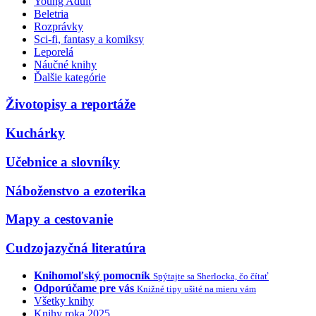
Young Adult
Beletria
Rozprávky
Sci-fi, fantasy a komiksy
Leporelá
Náučné knihy
Ďalšie kategórie
Životopisy a reportáže
Kuchárky
Učebnice a slovníky
Náboženstvo a ezoterika
Mapy a cestovanie
Cudzojazyčná literatúra
Knihomoľský pomocník
Spýtajte sa Sherlocka, čo čítať
Odporúčame pre vás
Knižné tipy ušité na mieru vám
Všetky knihy
Knihy roka 2025