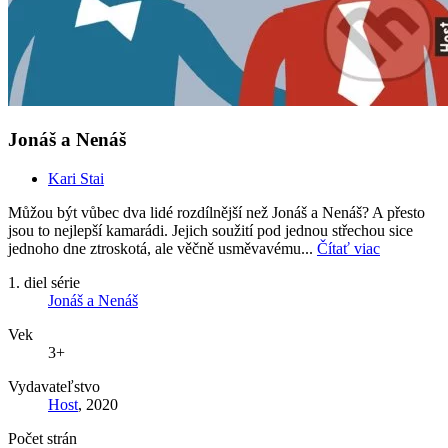
Jonáš a Nenáš
Kari Stai
Můžou být vůbec dva lidé rozdílnější než Jonáš a Nenáš? A přesto
jsou to nejlepší kamarádi. Jejich soužití pod jednou střechou sice
jednoho dne ztroskotá, ale věčně usměvavému...
Čítať viac
1. diel série
Jonáš a Nenáš
Vek
3+
Vydavateľstvo
Host
, 2020
Počet strán