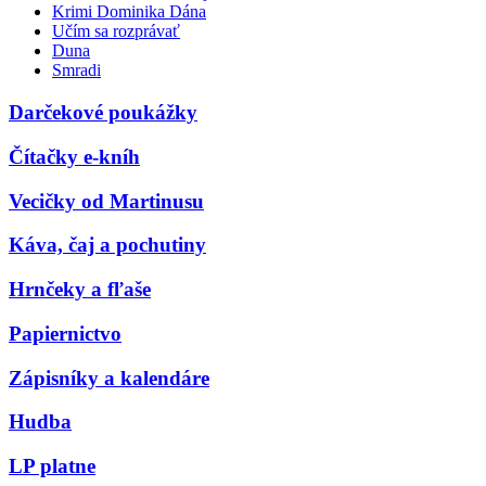
Krimi Dominika Dána
Učím sa rozprávať
Duna
Smradi
Darčekové poukážky
Čítačky e-kníh
Vecičky od Martinusu
Káva, čaj a pochutiny
Hrnčeky a fľaše
Papiernictvo
Zápisníky a kalendáre
Hudba
LP platne