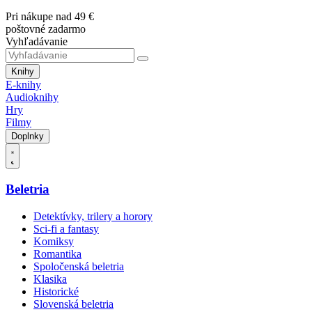
Pri nákupe nad 49 €
poštovné zadarmo
Vyhľadávanie
Knihy
E-knihy
Audioknihy
Hry
Filmy
Doplnky
Beletria
Detektívky, trilery a horory
Sci-fi a fantasy
Komiksy
Romantika
Spoločenská beletria
Klasika
Historické
Slovenská beletria