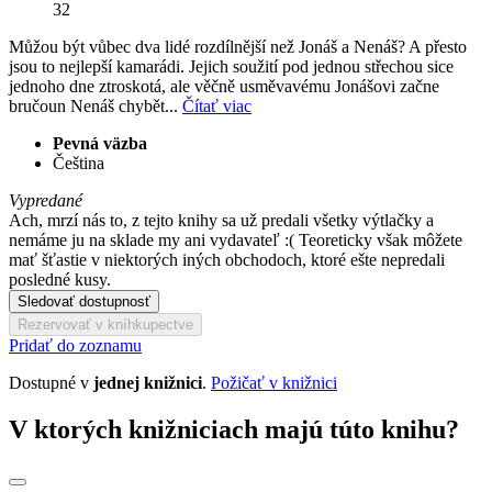
32
Můžou být vůbec dva lidé rozdílnější než Jonáš a Nenáš? A přesto
jsou to nejlepší kamarádi. Jejich soužití pod jednou střechou sice
jednoho dne ztroskotá, ale věčně usměvavému Jonášovi začne
bručoun Nenáš chybět...
Čítať viac
Pevná väzba
Čeština
Vypredané
Ach, mrzí nás to, z tejto knihy sa už predali všetky výtlačky a
nemáme ju na sklade my ani vydavateľ :( Teoreticky však môžete
mať šťastie v niektorých iných obchodoch, ktoré ešte nepredali
posledné kusy.
Sledovať dostupnosť
Rezervovať v kníhkupectve
Pridať do zoznamu
Dostupné v
jednej knižnici
.
Požičať v knižnici
V ktorých knižniciach majú túto knihu?