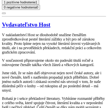
1 pozitívne hodnotenie
1
0 negatívne hodnotenia
0
Vydavateľstvo Host
V nakladatelství Host se dlouhodobě snažíme čtenářům
zprostředkovávat pestré literární zážitky a být pro ně zárukou
kvality. Proto lpíme nejen na vysoké literární úrovni vydávaných
titulů, ale i na prvotřídních překladech, redakční práci a celkovém
grafickém zpracování.
V současnosti připravujeme okolo sto padesáti titulů ročně a
oslovujeme čtenáře takřka všech žánrů a věkových kategorií.
Jsme rádi, že se nám daří objevovat nejen nové české autory, ale i
nové čtenáře, kteří s nadšením propadají jejich příběhům. Dobré
jméno našich autorů i získaná ocenění nás utvrzují v tom, že naše
důsledná péče o knihy – od rukopisu až po poslední detail – má
smysl.
Bohatá je i sekce překladové literatury. Vybíráme rozmanité příběhy
z celého světa, které spojuje čtivost, literární kvalita a v neposlední
řadě i pečlivý překlad. Čeští čtenáři se díky nám mohli seznámit s