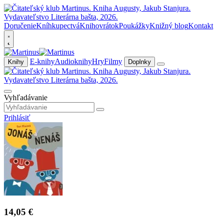
Doručenie
Kníhkupectvá
Knihovrátok
Poukážky
Knižný blog
Kontakt
E-knihy
Audioknihy
Hry
Filmy
Knihy
Doplnky
Vyhľadávanie
Prihlásiť
14,05 €