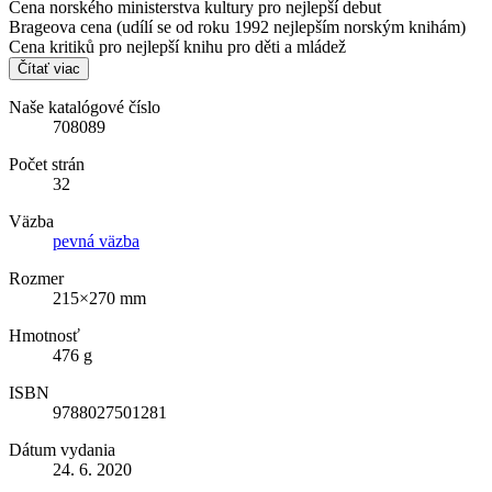
Cena norského ministerstva kultury pro nejlepší debut
Brageova cena (udílí se od roku 1992 nejlepším norským knihám)
Cena kritiků pro nejlepší knihu pro děti a mládež
Čítať viac
Naše katalógové číslo
708089
Počet strán
32
Väzba
pevná väzba
Rozmer
215×270 mm
Hmotnosť
476 g
ISBN
9788027501281
Dátum vydania
24. 6. 2020