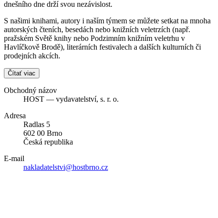
dnešního dne drží svou nezávislost.
S našimi knihami, autory i naším týmem se můžete setkat na mnoha
autorských čteních, besedách nebo knižních veletrzích (např.
pražském Světě knihy nebo Podzimním knižním veletrhu v
Havlíčkově Brodě), literárních festivalech a dalších kulturních či
prodejních akcích.
Čítať viac
Obchodný názov
HOST — vydavatelství, s. r. o.
Adresa
Radlas 5
602 00 Brno
Česká republika
E-mail
nakladatelstvi@hostbrno.cz