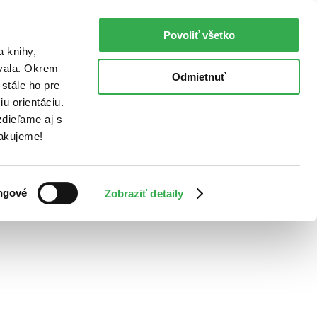
Povoliť všetko
a knihy,
ovala. Okrem
Odmietnuť
stále ho pre
u orientáciu.
dieľame aj s
Ďakujeme!
ngové
Zobraziť detaily