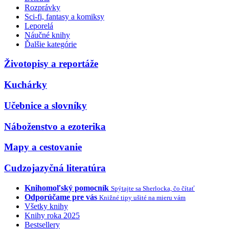
Rozprávky
Sci-fi, fantasy a komiksy
Leporelá
Náučné knihy
Ďalšie kategórie
Životopisy a reportáže
Kuchárky
Učebnice a slovníky
Náboženstvo a ezoterika
Mapy a cestovanie
Cudzojazyčná literatúra
Knihomoľský pomocník
Spýtajte sa Sherlocka, čo čítať
Odporúčame pre vás
Knižné tipy ušité na mieru vám
Všetky knihy
Knihy roka 2025
Bestsellery