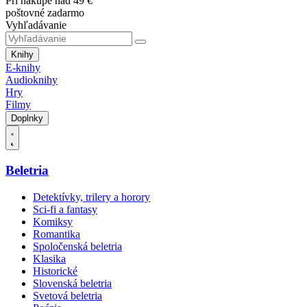
Pri nákupe nad 49 €
poštovné zadarmo
Vyhľadávanie
Knihy
E-knihy
Audioknihy
Hry
Filmy
Doplnky
Beletria
Detektívky, trilery a horory
Sci-fi a fantasy
Komiksy
Romantika
Spoločenská beletria
Klasika
Historické
Slovenská beletria
Svetová beletria