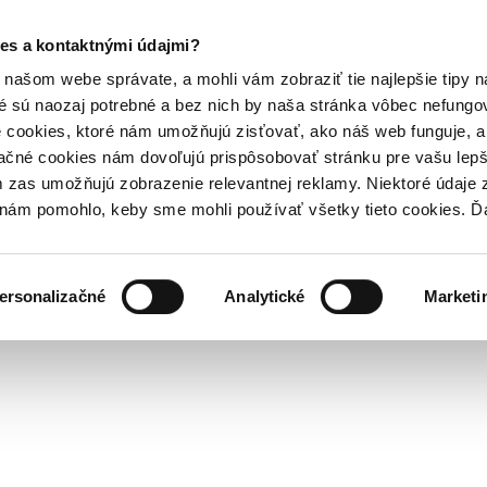
es a kontaktnými údajmi?
našom webe správate, a mohli vám zobraziť tie najlepšie tipy n
é sú naozaj potrebné a bez nich by naša stránka vôbec nefung
 cookies, ktoré nám umožňujú zisťovať, ako náš web funguje, a 
ačné cookies nám dovoľujú prispôsobovať stránku pre vašu lepši
zas umožňujú zobrazenie relevantnej reklamy. Niektoré údaje z
y nám pomohlo, keby sme mohli používať všetky tieto cookies. 
ersonalizačné
Analytické
Marketi