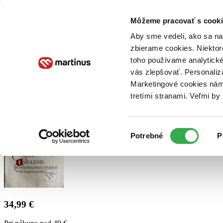
Doručenie
Kníhkupectvá
Knihovrátok
Poukážky
Knižný blog
Kontakt
Môžeme pracovať s cooki
Aby sme vedeli, ako sa na 
zbierame cookies. Niektor
E-knihy
Audioknihy
Hry
Filmy
Knihy
Doplnky
toho používame analytické
vás zlepšovať. Personaliz
Vyhľadávanie
Marketingové cookies nám 
tretími stranami. Veľmi b
Prihlásiť
Výber
Potrebné
P
súhlasu
34,99 €