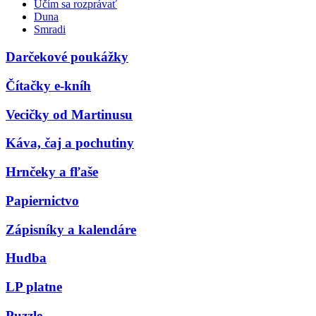
Učím sa rozprávať
Duna
Smradi
Darčekové poukážky
Čítačky e-kníh
Vecičky od Martinusu
Káva, čaj a pochutiny
Hrnčeky a fľaše
Papiernictvo
Zápisníky a kalendáre
Hudba
LP platne
Puzzle