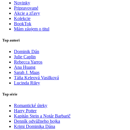
Novinky
Pripravované
Akcie a zľavy
Kolekcie
BookTok
Mám záujem o titul
Top autori
Dominik Dán
Julie Caplin
Rebecca Yarros
Ana Huang
Sarah J. Maas
Táňa Keleová Vasilková
Lucinda Riley
Top série
Romantické úteky
Harry Potter
Kapitán Stein a Notár Barbarič
Denník odvážneho bojka
Krimi Dominika Dána