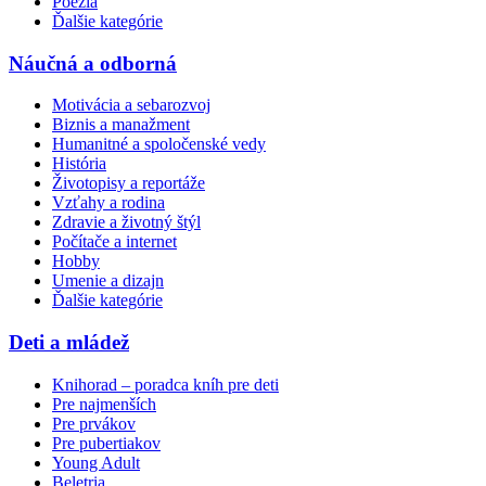
Poézia
Ďalšie kategórie
Náučná a odborná
Motivácia a sebarozvoj
Biznis a manažment
Humanitné a spoločenské vedy
História
Životopisy a reportáže
Vzťahy a rodina
Zdravie a životný štýl
Počítače a internet
Hobby
Umenie a dizajn
Ďalšie kategórie
Deti a mládež
Knihorad – poradca kníh pre deti
Pre najmenších
Pre prvákov
Pre pubertiakov
Young Adult
Beletria