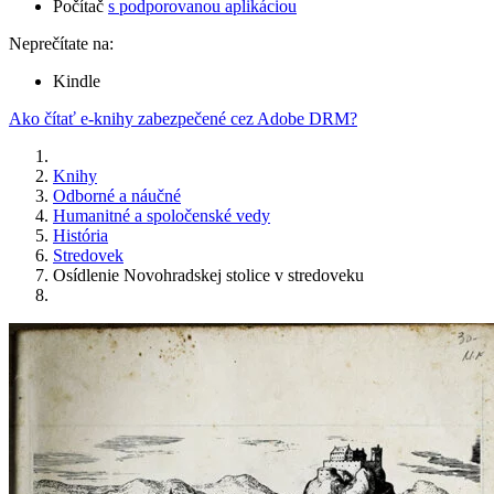
Počítač
s podporovanou aplikáciou
Neprečítate na:
Kindle
Ako čítať e-knihy zabezpečené cez Adobe DRM?
Knihy
Odborné a náučné
Humanitné a spoločenské vedy
História
Stredovek
Osídlenie Novohradskej stolice v stredoveku