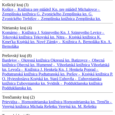
Košický kraj (3)
Košice -
Knižnica pre mládež
Kn. pre mládež
Michalovce -
Zemplínska knižnica G. Zvonického
Zemplínska kn. G.
Zvonického
Trebišov -
Zemplínska knižnica
Zemplínska kn.
Nitriansky kraj (4)
Komárno -
Knižnica J. Szinnyeiho
Kn. J. Szinnyeiho
Levice -
Tekovská knižnica
Tekovská kn.
Nitra -
Krajská knižnica K.
Kmeťka
Krajská kn.
Nové Zámky -
Knižnica A. Bernoláka
Kn. A.
Bernoláka
Prešovský kraj (8)
Bardejov -
Okresná knižnica
Okresná kn.
Batizovce -
Obecná
knižnica
Obecná kn.
Humenné -
Vihorlatská knižnica
Vihorlatská
kn.
Levoča -
Knižnica J. Henkela
Kn. J. Henkela
Poprad -
Podtatranská knižnica
Podtatranská kn.
Prešov -
Krajská knižnica P.
O. Hviezdoslava
Krajská kn.
Stará Ľubovňa -
Ľubovnianska
knižnica
Ľubovnianska kn.
Svidník -
Podduklianska knižnica
Podduklianska kn.
Trenčiansky kraj (2)
Prievidza -
Hornonitrianska knižnica
Hornonitrianska kn.
Trenčín -
Verejná knižnica Michala Rešetku
Verejná kn. M. Rešetku