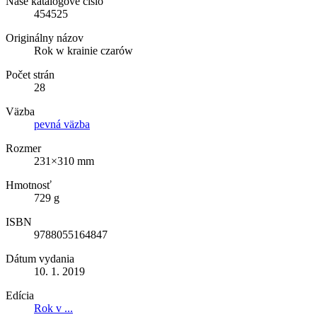
Naše katalógové číslo
454525
Originálny názov
Rok w krainie czarów
Počet strán
28
Väzba
pevná väzba
Rozmer
231×310 mm
Hmotnosť
729 g
ISBN
9788055164847
Dátum vydania
10. 1. 2019
Edícia
Rok v ...