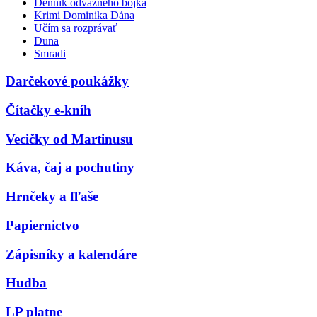
Denník odvážneho bojka
Krimi Dominika Dána
Učím sa rozprávať
Duna
Smradi
Darčekové poukážky
Čítačky e-kníh
Vecičky od Martinusu
Káva, čaj a pochutiny
Hrnčeky a fľaše
Papiernictvo
Zápisníky a kalendáre
Hudba
LP platne