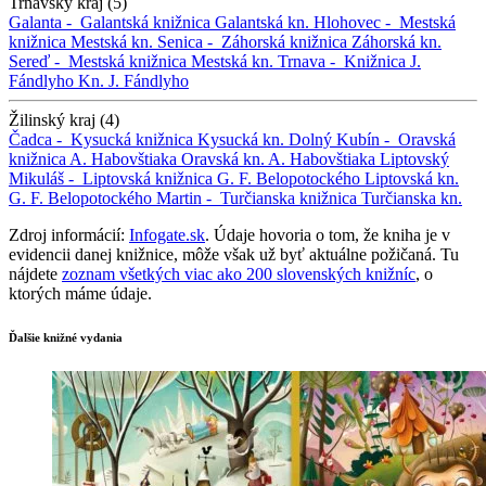
Trnavský kraj (5)
Galanta -
Galantská knižnica
Galantská kn.
Hlohovec -
Mestská
knižnica
Mestská kn.
Senica -
Záhorská knižnica
Záhorská kn.
Sereď -
Mestská knižnica
Mestská kn.
Trnava -
Knižnica J.
Fándlyho
Kn. J. Fándlyho
Žilinský kraj (4)
Čadca -
Kysucká knižnica
Kysucká kn.
Dolný Kubín -
Oravská
knižnica A. Habovštiaka
Oravská kn. A. Habovštiaka
Liptovský
Mikuláš -
Liptovská knižnica G. F. Belopotockého
Liptovská kn.
G. F. Belopotockého
Martin -
Turčianska knižnica
Turčianska kn.
Zdroj informácií:
Infogate.sk
. Údaje hovoria o tom, že kniha je v
evidencii danej knižnice, môže však už byť aktuálne požičaná. Tu
nájdete
zoznam všetkých viac ako 200 slovenských knižníc
, o
ktorých máme údaje.
Ďalšie knižné vydania