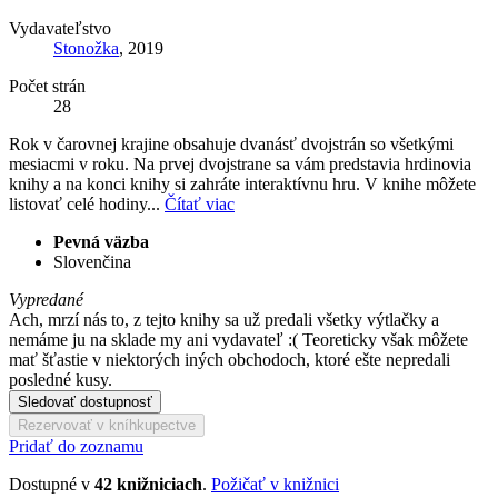
Vydavateľstvo
Stonožka
, 2019
Počet strán
28
Rok v čarovnej krajine obsahuje dvanásť dvojstrán so všetkými
mesiacmi v roku. Na prvej dvojstrane sa vám predstavia hrdinovia
knihy a na konci knihy si zahráte interaktívnu hru. V knihe môžete
listovať celé hodiny...
Čítať viac
Pevná väzba
Slovenčina
Vypredané
Ach, mrzí nás to, z tejto knihy sa už predali všetky výtlačky a
nemáme ju na sklade my ani vydavateľ :( Teoreticky však môžete
mať šťastie v niektorých iných obchodoch, ktoré ešte nepredali
posledné kusy.
Sledovať dostupnosť
Rezervovať v kníhkupectve
Pridať do zoznamu
Dostupné v
42 knižniciach
.
Požičať v knižnici