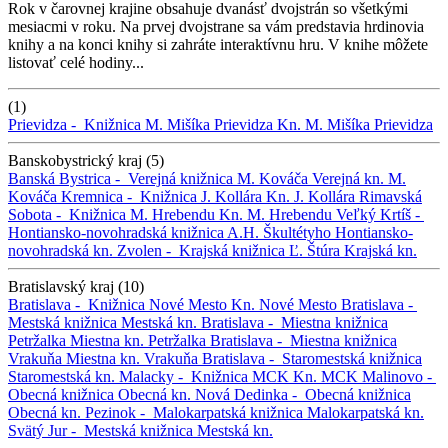
Rok v čarovnej krajine obsahuje dvanásť dvojstrán so všetkými
mesiacmi v roku. Na prvej dvojstrane sa vám predstavia hrdinovia
knihy a na konci knihy si zahráte interaktívnu hru. V knihe môžete
listovať celé hodiny...
(1)
Prievidza -
Knižnica M. Mišíka Prievidza
Kn. M. Mišíka Prievidza
Banskobystrický kraj (5)
Banská Bystrica -
Verejná knižnica M. Kováča
Verejná kn. M.
Kováča
Kremnica -
Knižnica J. Kollára
Kn. J. Kollára
Rimavská
Sobota -
Knižnica M. Hrebendu
Kn. M. Hrebendu
Veľký Krtíš -
Hontiansko-novohradská knižnica A.H. Škultétyho
Hontiansko-
novohradská kn.
Zvolen -
Krajská knižnica Ľ. Štúra
Krajská kn.
Bratislavský kraj (10)
Bratislava -
Knižnica Nové Mesto
Kn. Nové Mesto
Bratislava -
Mestská knižnica
Mestská kn.
Bratislava -
Miestna knižnica
Petržalka
Miestna kn. Petržalka
Bratislava -
Miestna knižnica
Vrakuňa
Miestna kn. Vrakuňa
Bratislava -
Staromestská knižnica
Staromestská kn.
Malacky -
Knižnica MCK
Kn. MCK
Malinovo -
Obecná knižnica
Obecná kn.
Nová Dedinka -
Obecná knižnica
Obecná kn.
Pezinok -
Malokarpatská knižnica
Malokarpatská kn.
Svätý Jur -
Mestská knižnica
Mestská kn.