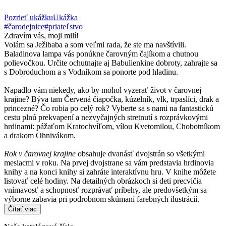
Pozrieť ukážku
Ukážka
#čarodejnice
#priateľstvo
Zdravím vás, moji milí!
Volám sa Ježibaba a som veľmi rada, že ste ma navštívili.
Baladinova lampa vás ponúkne čarovným čajíkom a chutnou
polievočkou. Určite ochutnajte aj Babulienkine dobroty, zahrajte sa
s Dobroduchom a s Vodníkom sa ponorte pod hladinu.
Napadlo vám niekedy, ako by mohol vyzerať život v čarovnej
krajine? Býva tam Červená čiapočka, kúzelník, vlk, trpaslíci, drak a
princezné? Čo robia po celý rok? Vyberte sa s nami na fantastickú
cestu plnú prekvapení a nezvyčajných stretnutí s rozprávkovými
hrdinami: pážaťom Kratochvíľom, vílou Kvetomilou, Chobotníkom
a drakom Ohnivákom.
Rok v čarovnej krajine
obsahuje dvanásť dvojstrán so všetkými
mesiacmi v roku. Na prvej dvojstrane sa vám predstavia hrdinovia
knihy a na konci knihy si zahráte interaktívnu hru. V knihe môžete
listovať celé hodiny. Na detailných obrázkoch si deti precvičia
vnímavosť a schopnosť rozprávať príbehy, ale predovšetkým sa
výborne zabavia pri podrobnom skúmaní farebných ilustrácií.
Čítať viac