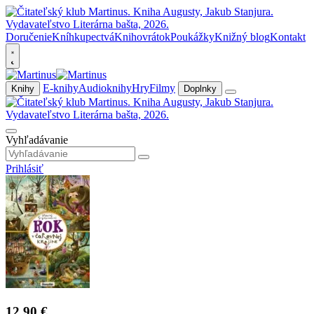
Doručenie
Kníhkupectvá
Knihovrátok
Poukážky
Knižný blog
Kontakt
E-knihy
Audioknihy
Hry
Filmy
Knihy
Doplnky
Vyhľadávanie
Prihlásiť
12,90 €