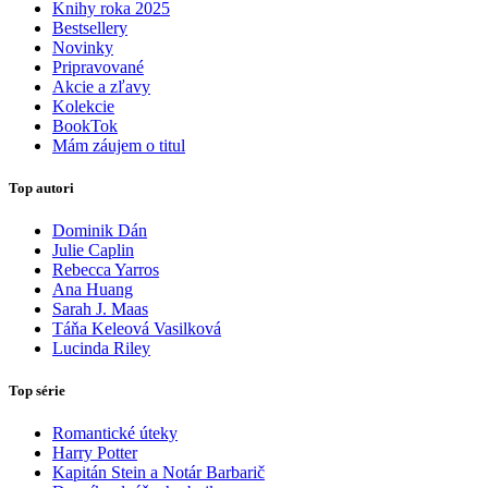
Knihy roka 2025
Bestsellery
Novinky
Pripravované
Akcie a zľavy
Kolekcie
BookTok
Mám záujem o titul
Top autori
Dominik Dán
Julie Caplin
Rebecca Yarros
Ana Huang
Sarah J. Maas
Táňa Keleová Vasilková
Lucinda Riley
Top série
Romantické úteky
Harry Potter
Kapitán Stein a Notár Barbarič