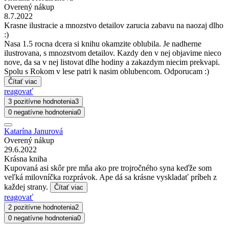
Overený nákup
8.7.2022
Krasne ilustracie a mnozstvo detailov zarucia zabavu na naozaj dlho
:)
Nasa 1.5 rocna dcera si knihu okamzite oblubila. Je nadherne
ilustrovana, s mnozstvom detailov. Kazdy den v nej objavime nieco
nove, da sa v nej listovat dlhe hodiny a zakazdym niecim prekvapi.
Spolu s Rokom v lese patri k nasim oblubencom. Odporucam :)
Čítať viac
reagovať
3 pozitívne hodnotenia
3
0 negatívne hodnotenia
0
Katarína Janurová
Overený nákup
29.6.2022
Krásna kniha
Kupovaná asi skôr pre mňa ako pre trojročného syna keďže som
veľká milovníčka rozprávok. Ape dá sa krásne vyskladať príbeh z
každej strany.
Čítať viac
reagovať
2 pozitívne hodnotenia
2
0 negatívne hodnotenia
0