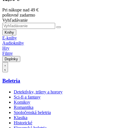
Pri nákupe nad 49 €
poštovné zadarmo
Vyhľadávanie
Knihy
E-knihy
Audioknihy
Hry
Filmy
Doplnky
Beletria
Detektívky, trilery a horory
Sci-fi a fantasy
Komiksy
Romantika
Spoločenská beletria
Klasika
Historické
Slovenská beletria