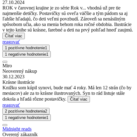
27.10.2024
ROK v čarovnej krajine je zo série Rok v... vhodná už pre tie
najmenšie detičky. Postavičky sú oveľa väčšie a tým pádom sa aj
ľahšie hľadajú, čo deti veľmi povzbudí. Zároveň sa nenásilným
spôsobom učia, ako sa menia behom roka ročné obdobia. Ilustrácie
v tejto knihe sú krásne, farebné a deti na prvý pohľad hneď zaujmú.
Čítať viac
reagovať
1 pozitívne hodnotenie
1
1 negatívne hodnotenie
1
Miro
Neoverený nákup
30.12.2023
Krásne ilustrácie
Knižku som kúpil synovi, bude mať 4 roky. Má len 12 strán (čo by
mesiacov) ale za to krásne ilustrovaných. Syn to rád listuje stále
dokola a hľadá rôzne postavičky.
Čítať viac
reagovať
2 pozitívne hodnotenia
2
1 negatívne hodnotenie
1
Midnight reads
Overený zákazník