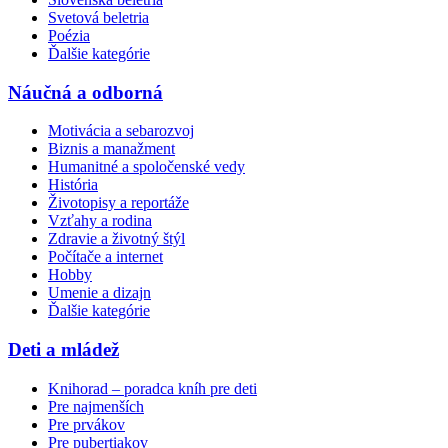
Svetová beletria
Poézia
Ďalšie kategórie
Náučná a odborná
Motivácia a sebarozvoj
Biznis a manažment
Humanitné a spoločenské vedy
História
Životopisy a reportáže
Vzťahy a rodina
Zdravie a životný štýl
Počítače a internet
Hobby
Umenie a dizajn
Ďalšie kategórie
Deti a mládež
Knihorad – poradca kníh pre deti
Pre najmenších
Pre prvákov
Pre pubertiakov