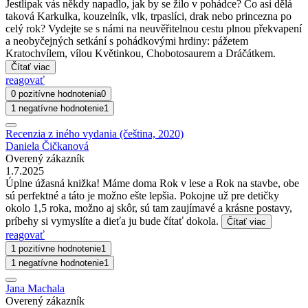
Jestlipak vás někdy napadlo, jak by se žilo v pohádce? Co asi dělá
taková Karkulka, kouzelník, vlk, trpaslíci, drak nebo princezna po
celý rok? Vydejte se s námi na neuvěřitelnou cestu plnou překvapení
a neobyčejných setkání s pohádkovými hrdiny: pážetem
Kratochvílem, vílou Květinkou, Chobotosaurem a Dráčátkem.
Čítať viac
reagovať
0 pozitívne hodnotenia
0
1 negatívne hodnotenie
1
Recenzia z iného vydania (čeština, 2020)
Daniela Čičkanová
Overený zákazník
1.7.2025
Úplne úžasná knižka! Máme doma Rok v lese a Rok na stavbe, obe
sú perfektné a táto je možno ešte lepšia. Pokojne už pre detičky
okolo 1,5 roka, možno aj skôr, sú tam zaujímavé a krásne postavy,
príbehy si vymyslíte a dieťa ju bude čítať dokola.
Čítať viac
reagovať
1 pozitívne hodnotenie
1
1 negatívne hodnotenie
1
Jana Machala
Overený zákazník