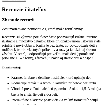
Recenzie čitateľov
Zhrnutie recenzií
Zosumarizované pomocou AI, ktorá môže robiť chyby.
Recenzie sú výrazne pozitívne: časte pochvaľujú krásne, farebné
ilustrácie a množstvo detailov, ktoré pri opakovanom listovaní stále
prinášajú nové objavy. Kniha je bez textu, čo povzbudzuje deti a
rodičov k tvorbe vlastných príbehov a rozvíja fantáziu aj slovnú
zásobu. Viacerí ju odporúčajú pre veľmi malé deti (spomínané
približne 1,5–3 roky), zároveň ju bavia aj staršie deti a dospelí.
Čitatelia oceňujú
Krásne, farebné a detailné ilustrácie, ktoré upútajú deti.
Podnecuje fantáziu a tvorbu vlastných príbehov bez textu.
Vhodná pre veľmi malé deti (spomínané okolo 1,5–3 roka) a
bavia ju aj staršie deti a dospelí.
Interaktívne hľadanie postavičiek a veľký formát uľahčujú