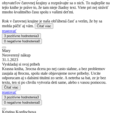
obyvateľov čarovnej krajiny a rozprávajte sa o nich. To najlepšie na
tejto knihe je práve to, že tam nieje žiadny text. Viete pri nej stráviť
mnoho kvalitného času spolu s vašimi deťmi.
Rok v čarovnej krajine je naša obľúbená časť a verím, že by sa
mohla páčiť aj vám.
Čítať viac
reagovať
3 pozitívne hodnotenia
3
0 negatívne hodnotenia
0
Mary
Neoverený nákup
31.1.2023
Vyskladaj si svoj pribeh
Krasna kniha, 3rocna dcera po nej casto siahne, a bez problemov
zaujala aj 8rocnu, spolu stale objavujeme nove pribehy. Urcite
odporucam aj s dalsimi titulmi zo serie. A netreba sa bat, ze je bez
textu, ten si po chvilu vytvoria deti same, alebo s vasou pomocou.
Čítať viac
reagovať
3 pozitívne hodnotenia
3
0 negatívne hodnotenia
0
Kristina Kordischova