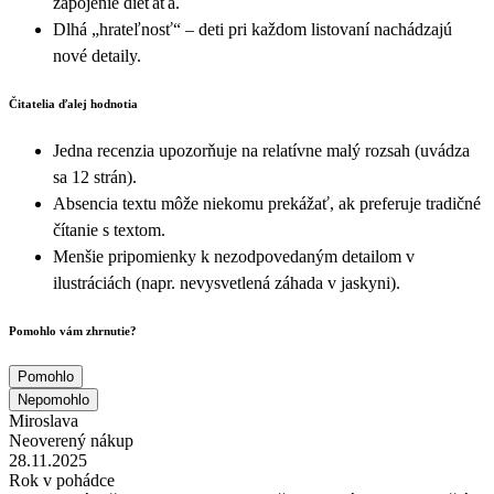
zapojenie dieťaťa.
Dlhá „hrateľnosť“ – deti pri každom listovaní nachádzajú
nové detaily.
Čitatelia ďalej hodnotia
Jedna recenzia upozorňuje na relatívne malý rozsah (uvádza
sa 12 strán).
Absencia textu môže niekomu prekážať, ak preferuje tradičné
čítanie s textom.
Menšie pripomienky k nezodpovedaným detailom v
ilustráciách (napr. nevysvetlená záhada v jaskyni).
Pomohlo vám zhrnutie?
Pomohlo
Nepomohlo
Miroslava
Neoverený nákup
28.11.2025
Rok v pohádce