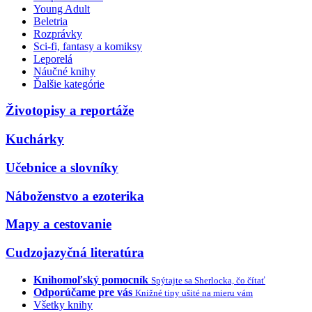
Young Adult
Beletria
Rozprávky
Sci-fi, fantasy a komiksy
Leporelá
Náučné knihy
Ďalšie kategórie
Životopisy a reportáže
Kuchárky
Učebnice a slovníky
Náboženstvo a ezoterika
Mapy a cestovanie
Cudzojazyčná literatúra
Knihomoľský pomocník
Spýtajte sa Sherlocka, čo čítať
Odporúčame pre vás
Knižné tipy ušité na mieru vám
Všetky knihy