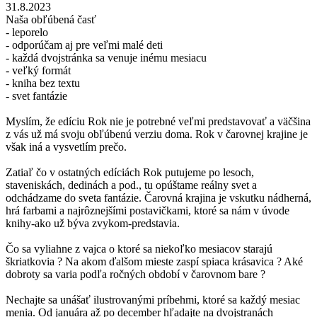
31.8.2023
Naša obľúbená časť
- leporelo
- odporúčam aj pre veľmi malé deti
- každá dvojstránka sa venuje inému mesiacu
- veľký formát
- kniha bez textu
- svet fantázie
Myslím, že edíciu Rok nie je potrebné veľmi predstavovať a väčšina
z vás už má svoju obľúbenú verziu doma. Rok v čarovnej krajine je
však iná a vysvetlím prečo.
Zatiaľ čo v ostatných edíciách Rok putujeme po lesoch,
staveniskách, dedinách a pod., tu opúštame reálny svet a
odchádzame do sveta fantázie. Čarovná krajina je vskutku nádherná,
hrá farbami a najrôznejšími postavičkami, ktoré sa nám v úvode
knihy-ako už býva zvykom-predstavia.
Čo sa vyliahne z vajca o ktoré sa niekoľko mesiacov starajú
škriatkovia ? Na akom ďalšom mieste zaspí spiaca krásavica ? Aké
dobroty sa varia podľa ročných období v čarovnom bare ?
Nechajte sa unášať ilustrovanými príbehmi, ktoré sa každý mesiac
menia. Od januára až po december hľadajte na dvojstranách