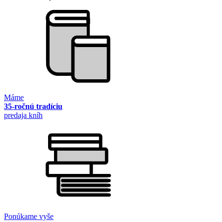
Máme
35-ročnú tradíciu
predaja kníh
Ponúkame vyše