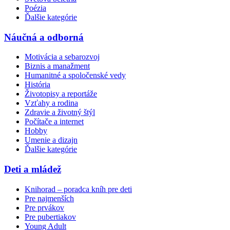
Poézia
Ďalšie kategórie
Náučná a odborná
Motivácia a sebarozvoj
Biznis a manažment
Humanitné a spoločenské vedy
História
Životopisy a reportáže
Vzťahy a rodina
Zdravie a životný štýl
Počítače a internet
Hobby
Umenie a dizajn
Ďalšie kategórie
Deti a mládež
Knihorad – poradca kníh pre deti
Pre najmenších
Pre prvákov
Pre pubertiakov
Young Adult