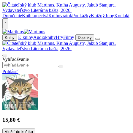
Doručenie
Kníhkupectvá
Knihovrátok
Poukážky
Knižný blog
Kontakt
E-knihy
Audioknihy
Hry
Filmy
Knihy
Doplnky
Vyhľadávanie
Prihlásiť
15,80 €
Vložiť do košíka