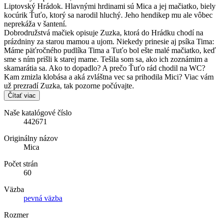
Liptovský Hrádok. Hlavnými hrdinami sú Mica a jej mačiatko, biely
kocúrik Ťuťo, ktorý sa narodil hluchý. Jeho hendikep mu ale vôbec
neprekáža v šantení.
Dobrodružstvá mačiek opisuje Zuzka, ktorá do Hrádku chodí na
prázdniny za starou mamou a ujom. Niekedy prinesie aj psíka Tima:
Máme päťročného pudlíka Tima a Tuťo bol ešte malé mačiatko, keď
sme s ním prišli k starej mame. Tešila som sa, ako ich zoznámim a
skamarátia sa. Ako to dopadlo? A prečo Ťuťo rád chodil na WC?
Kam zmizla klobása a aká zvláštna vec sa prihodila Mici? Viac vám
už prezradí Zuzka, tak pozorne počúvajte.
Čítať viac
Naše katalógové číslo
442671
Originálny názov
Mica
Počet strán
60
Väzba
pevná väzba
Rozmer