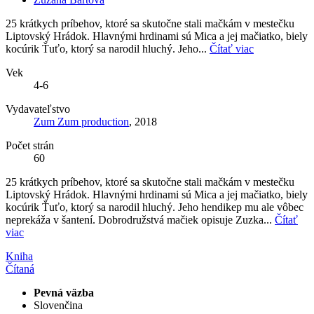
25 krátkych príbehov, ktoré sa skutočne stali mačkám v mestečku
Liptovský Hrádok. Hlavnými hrdinami sú Mica a jej mačiatko, biely
kocúrik Ťuťo, ktorý sa narodil hluchý. Jeho...
Čítať viac
Vek
4-6
Vydavateľstvo
Zum Zum production
, 2018
Počet strán
60
25 krátkych príbehov, ktoré sa skutočne stali mačkám v mestečku
Liptovský Hrádok. Hlavnými hrdinami sú Mica a jej mačiatko, biely
kocúrik Ťuťo, ktorý sa narodil hluchý. Jeho hendikep mu ale vôbec
neprekáža v šantení. Dobrodružstvá mačiek opisuje Zuzka...
Čítať
viac
Kniha
Čítaná
Pevná väzba
Slovenčina