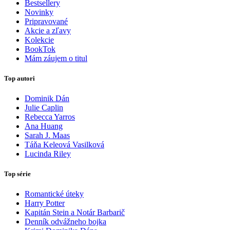
Bestsellery
Novinky
Pripravované
Akcie a zľavy
Kolekcie
BookTok
Mám záujem o titul
Top autori
Dominik Dán
Julie Caplin
Rebecca Yarros
Ana Huang
Sarah J. Maas
Táňa Keleová Vasilková
Lucinda Riley
Top série
Romantické úteky
Harry Potter
Kapitán Stein a Notár Barbarič
Denník odvážneho bojka