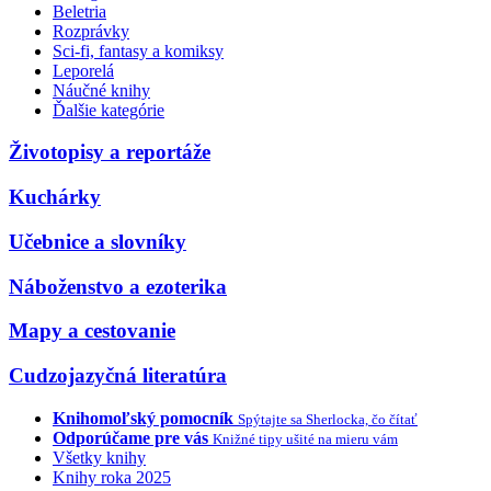
Beletria
Rozprávky
Sci-fi, fantasy a komiksy
Leporelá
Náučné knihy
Ďalšie kategórie
Životopisy a reportáže
Kuchárky
Učebnice a slovníky
Náboženstvo a ezoterika
Mapy a cestovanie
Cudzojazyčná literatúra
Knihomoľský pomocník
Spýtajte sa Sherlocka, čo čítať
Odporúčame pre vás
Knižné tipy ušité na mieru vám
Všetky knihy
Knihy roka 2025