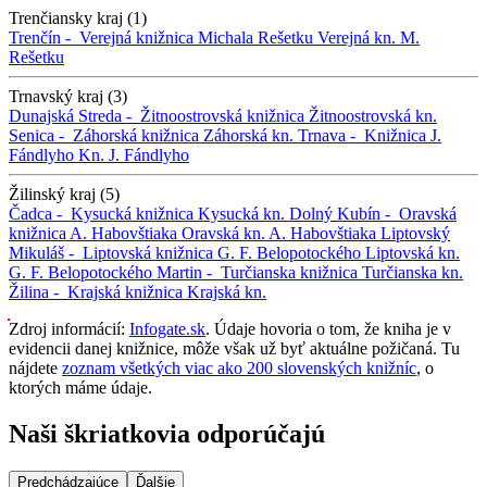
Trenčiansky kraj (1)
Trenčín -
Verejná knižnica Michala Rešetku
Verejná kn. M.
Rešetku
Trnavský kraj (3)
Dunajská Streda -
Žitnoostrovská knižnica
Žitnoostrovská kn.
Senica -
Záhorská knižnica
Záhorská kn.
Trnava -
Knižnica J.
Fándlyho
Kn. J. Fándlyho
Žilinský kraj (5)
Čadca -
Kysucká knižnica
Kysucká kn.
Dolný Kubín -
Oravská
knižnica A. Habovštiaka
Oravská kn. A. Habovštiaka
Liptovský
Mikuláš -
Liptovská knižnica G. F. Belopotockého
Liptovská kn.
G. F. Belopotockého
Martin -
Turčianska knižnica
Turčianska kn.
Žilina -
Krajská knižnica
Krajská kn.
Zdroj informácií:
Infogate.sk
. Údaje hovoria o tom, že kniha je v
evidencii danej knižnice, môže však už byť aktuálne požičaná. Tu
nájdete
zoznam všetkých viac ako 200 slovenských knižníc
, o
ktorých máme údaje.
Naši škriatkovia odporúčajú
Predchádzajúce
Ďalšie