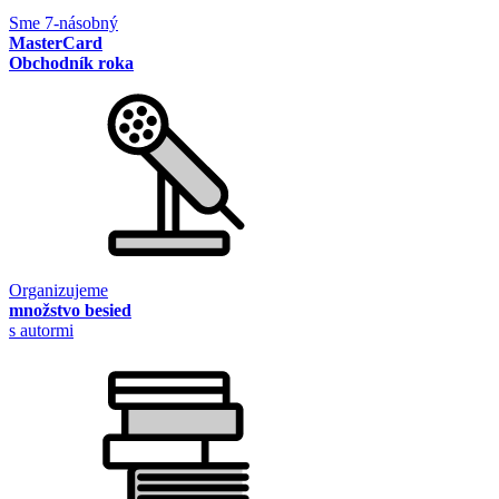
Sme 7-násobný
MasterCard
Obchodník roka
Organizujeme
množstvo besied
s autormi