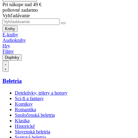
Pri nákupe nad 49 €
poštovné zadarmo
Vyhľadávanie
Knihy
E-knihy
Audioknihy
Hry
Filmy
Doplnky
Beletria
Detektívky, trilery a horory
Sci-fi a fantasy
Komiksy
Romantika
Spoločenská beletria
Klasika
Historické
Slovenská beletria
Svetová beletria