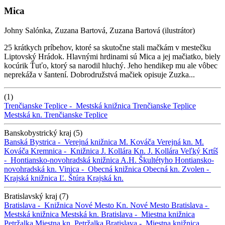
Mica
Johny Salónka, Zuzana Bartová, Zuzana Bartová (ilustrátor)
25 krátkych príbehov, ktoré sa skutočne stali mačkám v mestečku
Liptovský Hrádok. Hlavnými hrdinami sú Mica a jej mačiatko, biely
kocúrik Ťuťo, ktorý sa narodil hluchý. Jeho hendikep mu ale vôbec
neprekáža v šantení. Dobrodružstvá mačiek opisuje Zuzka...
(1)
Trenčianske Teplice -
Mestská knižnica Trenčianske Teplice
Mestská kn. Trenčianske Teplice
Banskobystrický kraj (5)
Banská Bystrica -
Verejná knižnica M. Kováča
Verejná kn. M.
Kováča
Kremnica -
Knižnica J. Kollára
Kn. J. Kollára
Veľký Krtíš
-
Hontiansko-novohradská knižnica A.H. Škultétyho
Hontiansko-
novohradská kn.
Vinica -
Obecná knižnica
Obecná kn.
Zvolen -
Krajská knižnica Ľ. Štúra
Krajská kn.
Bratislavský kraj (7)
Bratislava -
Knižnica Nové Mesto
Kn. Nové Mesto
Bratislava -
Mestská knižnica
Mestská kn.
Bratislava -
Miestna knižnica
Petržalka
Miestna kn. Petržalka
Bratislava -
Miestna knižnica