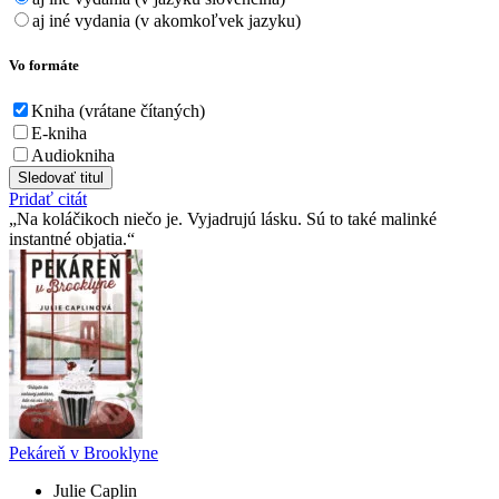
aj iné vydania (v akomkoľvek jazyku)
Vo formáte
Kniha (vrátane čítaných)
E-kniha
Audiokniha
Sledovať titul
Pridať citát
Na koláčikoch niečo je. Vyjadrujú lásku. Sú to také malinké
instantné objatia.
Pekáreň v Brooklyne
Julie Caplin