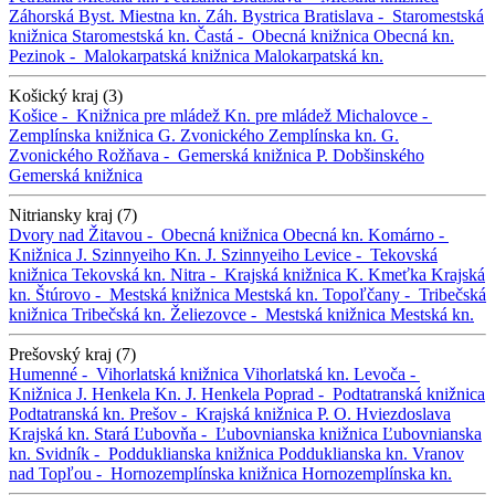
Záhorská Byst.
Miestna kn. Záh. Bystrica
Bratislava -
Staromestská
knižnica
Staromestská kn.
Častá -
Obecná knižnica
Obecná kn.
Pezinok -
Malokarpatská knižnica
Malokarpatská kn.
Košický kraj (3)
Košice -
Knižnica pre mládež
Kn. pre mládež
Michalovce -
Zemplínska knižnica G. Zvonického
Zemplínska kn. G.
Zvonického
Rožňava -
Gemerská knižnica P. Dobšinského
Gemerská knižnica
Nitriansky kraj (7)
Dvory nad Žitavou -
Obecná knižnica
Obecná kn.
Komárno -
Knižnica J. Szinnyeiho
Kn. J. Szinnyeiho
Levice -
Tekovská
knižnica
Tekovská kn.
Nitra -
Krajská knižnica K. Kmeťka
Krajská
kn.
Štúrovo -
Mestská knižnica
Mestská kn.
Topoľčany -
Tribečská
knižnica
Tribečská kn.
Želiezovce -
Mestská knižnica
Mestská kn.
Prešovský kraj (7)
Humenné -
Vihorlatská knižnica
Vihorlatská kn.
Levoča -
Knižnica J. Henkela
Kn. J. Henkela
Poprad -
Podtatranská knižnica
Podtatranská kn.
Prešov -
Krajská knižnica P. O. Hviezdoslava
Krajská kn.
Stará Ľubovňa -
Ľubovnianska knižnica
Ľubovnianska
kn.
Svidník -
Podduklianska knižnica
Podduklianska kn.
Vranov
nad Topľou -
Hornozemplínska knižnica
Hornozemplínska kn.