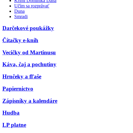
Krimi Dominika Dána
Učím sa rozprávať
Duna
Smradi
Darčekové poukážky
Čítačky e-kníh
Vecičky od Martinusu
Káva, čaj a pochutiny
Hrnčeky a fľaše
Papiernictvo
Zápisníky a kalendáre
Hudba
LP platne