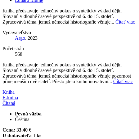
Eduard Mühle
Kniha představuje jedinečný pokus o syntetický výklad dějin
Slovanů v dlouhé časové perspektivě od 6. do 15. století.
Zpracovává téma, jemuž německá historiografie věnuje...
Čítať viac
Vydavateľstvo
Argo
, 2023
Počet strán
568
Kniha představuje jedinečný pokus o syntetický výklad dějin
Slovanů v dlouhé časové perspektivě od 6. do 15. století.
Zpracovává téma, jemuž německá historiografie věnuje pozornost
přinejmenším dvě staletí. Přesto jde o knihu inovativní...
Čítať viac
Kniha
E-kniha
Čítaná
Pevná väzba
Čeština
Cena:
33,40 €
U dodávateľa 1 ks