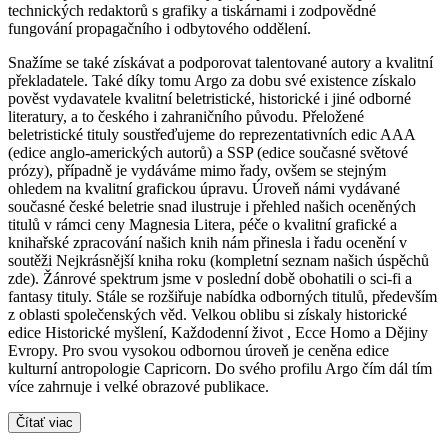
technických redaktorů s grafiky a tiskárnami i zodpovědné
fungování propagačního i odbytového oddělení.
Snažíme se také získávat a podporovat talentované autory a kvalitní
překladatele. Také díky tomu Argo za dobu své existence získalo
pověst vydavatele kvalitní beletristické, historické i jiné odborné
literatury, a to českého i zahraničního původu. Přeložené
beletristické tituly soustřeďujeme do reprezentativních edic AAA
(edice anglo-amerických autorů) a SSP (edice současné světové
prózy), případně je vydáváme mimo řady, ovšem se stejným
ohledem na kvalitní grafickou úpravu. Úroveň námi vydávané
současné české beletrie snad ilustruje i přehled našich oceněných
titulů v rámci ceny Magnesia Litera, péče o kvalitní grafické a
knihařské zpracování našich knih nám přinesla i řadu ocenění v
soutěži Nejkrásnější kniha roku (kompletní seznam našich úspěchů
zde). Žánrové spektrum jsme v poslední době obohatili o sci-fi a
fantasy tituly. Stále se rozšiřuje nabídka odborných titulů, především
z oblasti společenských věd. Velkou oblibu si získaly historické
edice Historické myšlení, Každodenní život , Ecce Homo a Dějiny
Evropy. Pro svou vysokou odbornou úroveň je ceněna edice
kulturní antropologie Capricorn. Do svého profilu Argo čím dál tím
více zahrnuje i velké obrazové publikace.
Čítať viac