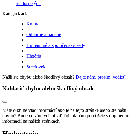
pre dospelých
Kategorizácia
Knihy
Odborné a náučné
Humanitné a spoločenské vedy
História
Stredovek
Našli ste chybu alebo škodlivý obsah?
Dajte nám, prosím, vedieť!
Nahlásiť chybu alebo škodlivý obsah
Máte o knihe viac informácií ako je na tejto stránke alebo ste našli
chybu? Budeme vám veľmi vďační, ak nám pomôžete s doplnením
informácií na našich stránkach.
Hodnotenia