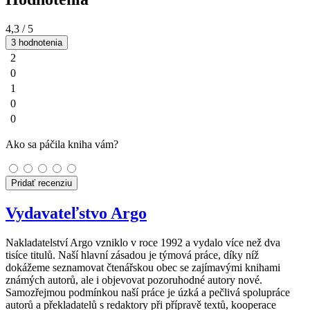
4,3
/ 5
3 hodnotenia
2
0
1
0
0
Ako sa páčila kniha vám?
Pridať recenziu
Vydavateľstvo Argo
Nakladatelství Argo vzniklo v roce 1992 a vydalo více než dva
tisíce titulů. Naší hlavní zásadou je týmová práce, díky níž
dokážeme seznamovat čtenářskou obec se zajímavými knihami
známých autorů, ale i objevovat pozoruhodné autory nové.
Samozřejmou podmínkou naší práce je úzká a pečlivá spolupráce
autorů a překladatelů s redaktory při přípravě textů, kooperace