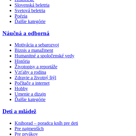
Slovenská beletria
Svetová beletria
Poézia
Ďalšie kategórie
Náučná a odborná
Motivácia a sebarozvoj
Biznis a manažment
Humanitné a spoločenské vedy
História
Životopisy a reportáže
Vzťahy a rodina
Zdravie a životný štýl
Počítače a internet
Hobby
Umenie a dizajn
Ďalšie kategórie
Deti a mládež
Knihorad – poradca kníh pre deti
Pre najmenších
Pre prvákov