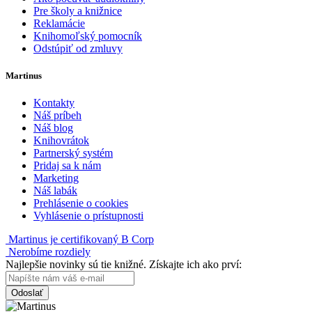
Pre školy a knižnice
Reklamácie
Knihomoľský pomocník
Odstúpiť od zmluvy
Martinus
Kontakty
Náš príbeh
Náš blog
Knihovrátok
Partnerský systém
Pridaj sa k nám
Marketing
Náš labák
Prehlásenie o cookies
Vyhlásenie o prístupnosti
Martinus je certifikovaný B Corp
Nerobíme rozdiely
Najlepšie novinky sú tie knižné. Získajte ich ako prví:
Odoslať