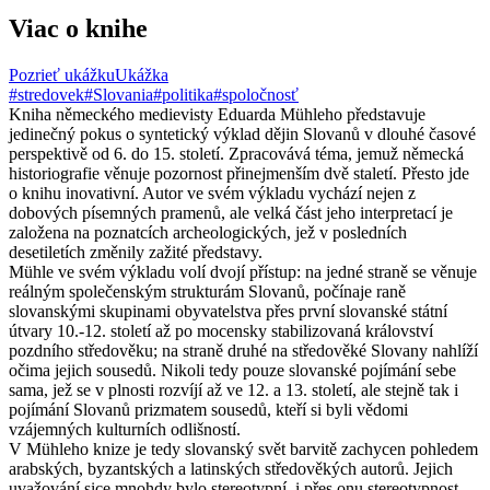
Viac o knihe
Pozrieť ukážku
Ukážka
#stredovek
#Slovania
#politika
#spoločnosť
Kniha německého medievisty Eduarda Mühleho představuje
jedinečný pokus o syntetický výklad dějin Slovanů v dlouhé časové
perspektivě od 6. do 15. století. Zpracovává téma, jemuž německá
historiografie věnuje pozornost přinejmenším dvě staletí. Přesto jde
o knihu inovativní. Autor ve svém výkladu vychází nejen z
dobových písemných pramenů, ale velká část jeho interpretací je
založena na poznatcích archeologických, jež v posledních
desetiletích změnily zažité představy.
Mühle ve svém výkladu volí dvojí přístup: na jedné straně se věnuje
reálným společenským strukturám Slovanů, počínaje raně
slovanskými skupinami obyvatelstva přes první slovanské státní
útvary 10.-12. století až po mocensky stabilizovaná království
pozdního středověku; na straně druhé na středověké Slovany nahlíží
očima jejich sousedů. Nikoli tedy pouze slovanské pojímání sebe
sama, jež se v plnosti rozvíjí až ve 12. a 13. století, ale stejně tak i
pojímání Slovanů prizmatem sousedů, kteří si byli vědomi
vzájemných kulturních odlišností.
V Mühleho knize je tedy slovanský svět barvitě zachycen pohledem
arabských, byzantských a latinských středověkých autorů. Jejich
uvažování sice mnohdy bylo stereotypní, i přes onu stereotypnost