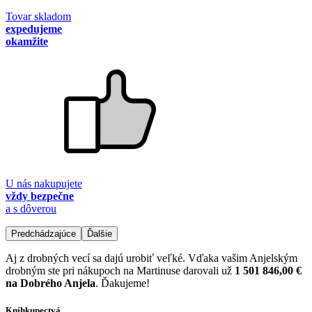
Tovar skladom
expedujeme
okamžite
U nás nakupujete
vždy bezpečne
a s dôverou
Predchádzajúce
Ďalšie
Aj z drobných vecí sa dajú urobiť veľké. Vďaka vašim Anjelským
drobným ste pri nákupoch na Martinuse darovali už
1 501 846,00 €
na Dobrého Anjela
. Ďakujeme!
Kníhkupectvá