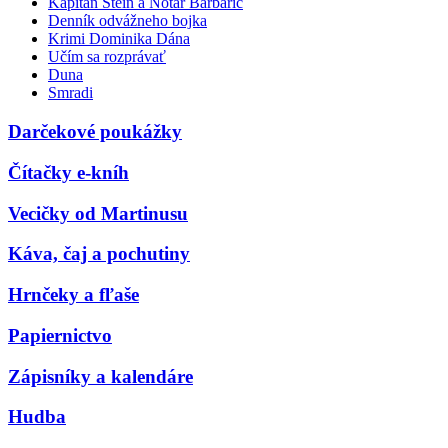
Kapitán Stein a Notár Barbarič
Denník odvážneho bojka
Krimi Dominika Dána
Učím sa rozprávať
Duna
Smradi
Darčekové poukážky
Čítačky e-kníh
Vecičky od Martinusu
Káva, čaj a pochutiny
Hrnčeky a fľaše
Papiernictvo
Zápisníky a kalendáre
Hudba