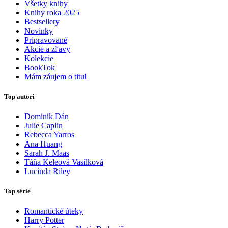
Všetky knihy
Knihy roka 2025
Bestsellery
Novinky
Pripravované
Akcie a zľavy
Kolekcie
BookTok
Mám záujem o titul
Top autori
Dominik Dán
Julie Caplin
Rebecca Yarros
Ana Huang
Sarah J. Maas
Táňa Keleová Vasilková
Lucinda Riley
Top série
Romantické úteky
Harry Potter