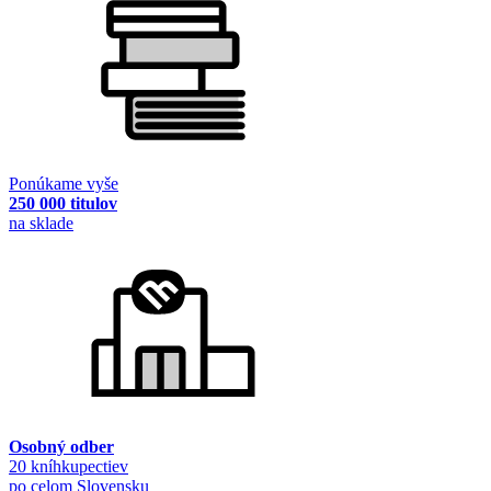
Ponúkame vyše
250 000 titulov
na sklade
Osobný odber
20 kníhkupectiev
po celom Slovensku