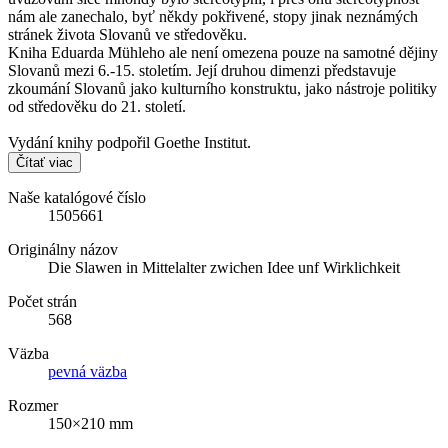
nám ale zanechalo, byť někdy pokřivené, stopy jinak neznámých
stránek života Slovanů ve středověku.
Kniha Eduarda Mühleho ale není omezena pouze na samotné dějiny
Slovanů mezi 6.-15. stoletím. Její druhou dimenzi představuje
zkoumání Slovanů jako kulturního konstruktu, jako nástroje politiky
od středověku do 21. století.
Vydání knihy podpořil Goethe Institut.
Čítať viac
Naše katalógové číslo
1505661
Originálny názov
Die Slawen in Mittelalter zwichen Idee unf Wirklichkeit
Počet strán
568
Väzba
pevná väzba
Rozmer
150×210 mm