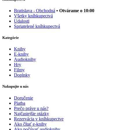
Bratislava - Obchodná
• Otvárame o 10:00
Všetky kníhkupectvá
Udalosti
Spriatelené kníhkupectvá
Kategórie
Knihy
E-knihy
Audioknihy
Hry
Filmy
Doplnky
Nakupujte u nás
Doručenie
Platba
Prečo práve u nás?
Najčastejšie otázky
Rezervácia v kníhkupectve
Ako čítať e-knihy
Ako počúvať audioknihy