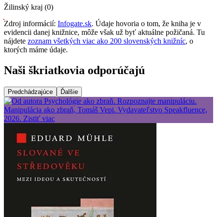
Žilinský kraj (0)
Zdroj informácií:
Infogate.sk
. Údaje hovoria o tom, že kniha je v
evidencii danej knižnice, môže však už byť aktuálne požičaná. Tu
nájdete
zoznam všetkých viac ako 200 slovenských knižníc
, o
ktorých máme údaje.
Naši škriatkovia odporúčajú
Predchádzajúce
Ďalšie