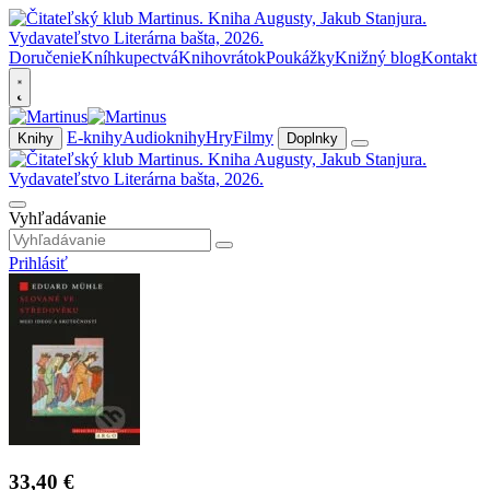
Doručenie
Kníhkupectvá
Knihovrátok
Poukážky
Knižný blog
Kontakt
E-knihy
Audioknihy
Hry
Filmy
Knihy
Doplnky
Vyhľadávanie
Prihlásiť
33,40 €