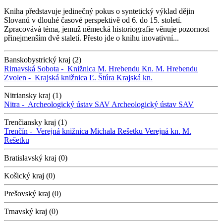
Kniha představuje jedinečný pokus o syntetický výklad dějin
Slovanů v dlouhé časové perspektivě od 6. do 15. století.
Zpracovává téma, jemuž německá historiografie věnuje pozornost
přinejmenším dvě staletí. Přesto jde o knihu inovativní...
Banskobystrický kraj (2)
Rimavská Sobota -
Knižnica M. Hrebendu
Kn. M. Hrebendu
Zvolen -
Krajská knižnica Ľ. Štúra
Krajská kn.
Nitriansky kraj (1)
Nitra -
Archeologický ústav SAV
Archeologický ústav SAV
Trenčiansky kraj (1)
Trenčín -
Verejná knižnica Michala Rešetku
Verejná kn. M.
Rešetku
Bratislavský kraj (0)
Košický kraj (0)
Prešovský kraj (0)
Trnavský kraj (0)