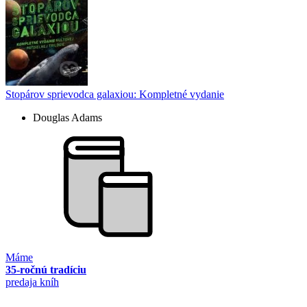
Stopárov sprievodca galaxiou: Kompletné vydanie
Douglas Adams
Máme
35-ročnú tradíciu
predaja kníh