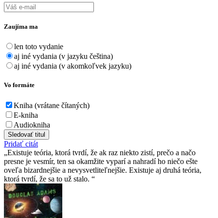
Zaujíma ma
len toto vydanie
aj iné vydania (v jazyku čeština)
aj iné vydania (v akomkoľvek jazyku)
Vo formáte
Kniha (vrátane čítaných)
E-kniha
Audiokniha
Sledovať titul
Pridať citát
Existuje teória, ktorá tvrdí, že ak raz niekto zistí, prečo a načo
presne je vesmír, ten sa okamžite vyparí a nahradí ho niečo ešte
oveľa bizardnejšie a nevysvetliteľnejšie. Existuje aj druhá teória,
ktorá tvrdí, že sa to už stalo.