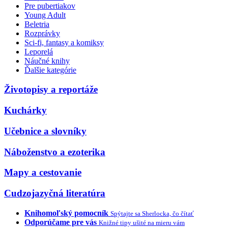
Pre pubertiakov
Young Adult
Beletria
Rozprávky
Sci-fi, fantasy a komiksy
Leporelá
Náučné knihy
Ďalšie kategórie
Životopisy a reportáže
Kuchárky
Učebnice a slovníky
Náboženstvo a ezoterika
Mapy a cestovanie
Cudzojazyčná literatúra
Knihomoľský pomocník
Spýtajte sa Sherlocka, čo čítať
Odporúčame pre vás
Knižné tipy ušité na mieru vám