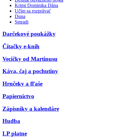
Krimi Dominika Dána
Učím sa rozprávať
Duna
Smradi
Darčekové poukážky
Čítačky e-kníh
Vecičky od Martinusu
Káva, čaj a pochutiny
Hrnčeky a fľaše
Papiernictvo
Zápisníky a kalendáre
Hudba
LP platne