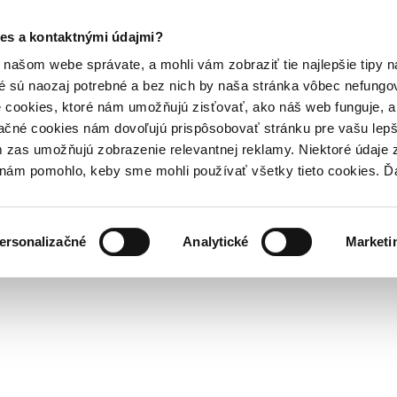
es a kontaktnými údajmi?
našom webe správate, a mohli vám zobraziť tie najlepšie tipy n
é sú naozaj potrebné a bez nich by naša stránka vôbec nefung
 cookies, ktoré nám umožňujú zisťovať, ako náš web funguje, a 
ačné cookies nám dovoľujú prispôsobovať stránku pre vašu lepši
zas umožňujú zobrazenie relevantnej reklamy. Niektoré údaje z
y nám pomohlo, keby sme mohli používať všetky tieto cookies. 
ersonalizačné
Analytické
Marketi