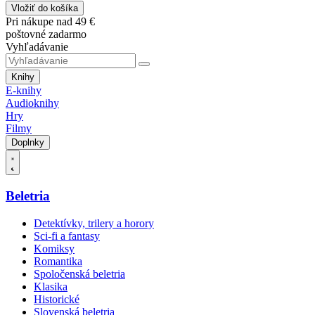
Vložiť do košíka
Pri nákupe nad 49 €
poštovné zadarmo
Vyhľadávanie
Knihy
E-knihy
Audioknihy
Hry
Filmy
Doplnky
Beletria
Detektívky, trilery a horory
Sci-fi a fantasy
Komiksy
Romantika
Spoločenská beletria
Klasika
Historické
Slovenská beletria