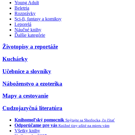
Young Adult
Beletria
Rozprávky
Sci-fi, fantasy a komiksy
Leporelá
Náučné knihy
Ďalšie kategórie
Životopisy a reportáže
Kuchárky
Učebnice a slovníky
Náboženstvo a ezoterika
Mapy a cestovanie
Cudzojazyčná literatúra
Knihomoľský pomocník
Spýtajte sa Sherlocka, čo čítať
Odporúčame pre vás
Knižné tipy ušité na mieru vám
Všetky knihy