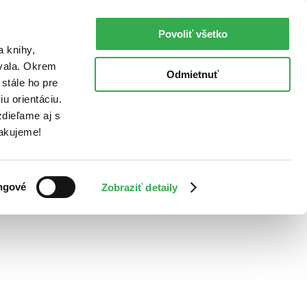
Povoliť všetko
a knihy,
ovala. Okrem
Odmietnuť
stále ho pre
u orientáciu.
dieľame aj s
Ďakujeme!
ngové
Zobraziť detaily