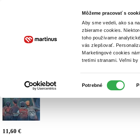
Doručenie
Kníhkupectvá
Knihovrátok
Poukážky
Knižný blog
Kontakt
Môžeme pracovať s cooki
Aby sme vedeli, ako sa na 
zbierame cookies. Niektor
E-knihy
Audioknihy
Hry
Filmy
Knihy
Doplnky
toho používame analytické
vás zlepšovať. Personaliz
Vyhľadávanie
Marketingové cookies nám 
tretími stranami. Veľmi b
Prihlásiť
Výber
Potrebné
P
súhlasu
11,60 €