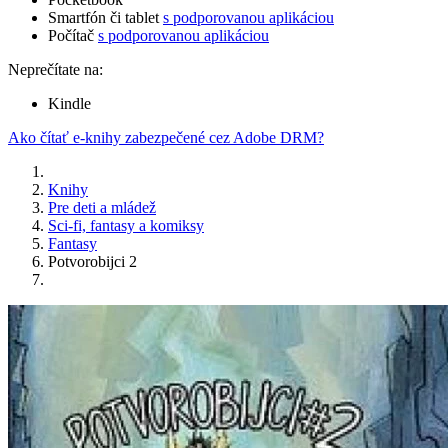
Smartfón či tablet
s podporovanou aplikáciou
Počítač
s podporovanou aplikáciou
Neprečítate na:
Kindle
Ako čítať e-knihy zabezpečené cez Adobe DRM?
Knihy
Pre deti a mládež
Sci-fi, fantasy a komiksy
Fantasy
Potvorobijci 2