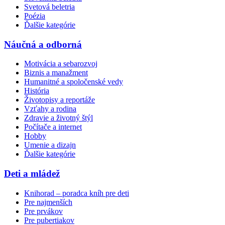
Svetová beletria
Poézia
Ďalšie kategórie
Náučná a odborná
Motivácia a sebarozvoj
Biznis a manažment
Humanitné a spoločenské vedy
História
Životopisy a reportáže
Vzťahy a rodina
Zdravie a životný štýl
Počítače a internet
Hobby
Umenie a dizajn
Ďalšie kategórie
Deti a mládež
Knihorad – poradca kníh pre deti
Pre najmenších
Pre prvákov
Pre pubertiakov