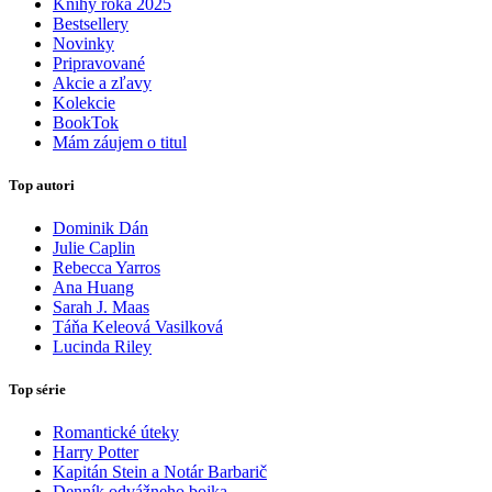
Knihy roka 2025
Bestsellery
Novinky
Pripravované
Akcie a zľavy
Kolekcie
BookTok
Mám záujem o titul
Top autori
Dominik Dán
Julie Caplin
Rebecca Yarros
Ana Huang
Sarah J. Maas
Táňa Keleová Vasilková
Lucinda Riley
Top série
Romantické úteky
Harry Potter
Kapitán Stein a Notár Barbarič
Denník odvážneho bojka