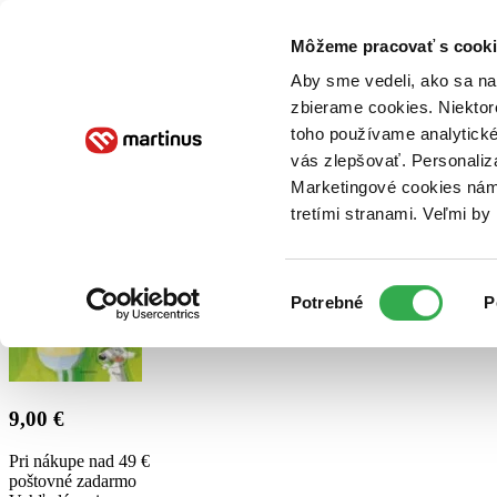
Doručenie
Kníhkupectvá
Knihovrátok
Poukážky
Knižný blog
Kontakt
Môžeme pracovať s cooki
Aby sme vedeli, ako sa na 
zbierame cookies. Niektor
E-knihy
Audioknihy
Hry
Filmy
Knihy
Doplnky
toho používame analytické
vás zlepšovať. Personaliz
Vyhľadávanie
Marketingové cookies nám 
tretími stranami. Veľmi b
Prihlásiť
Výber
Potrebné
P
súhlasu
9,00 €
Pri nákupe nad 49 €
poštovné zadarmo