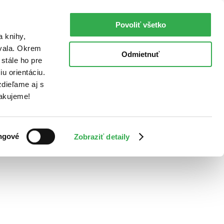
Povoliť všetko
a knihy,
ovala. Okrem
Odmietnuť
stále ho pre
u orientáciu.
dieľame aj s
Ďakujeme!
ngové
Zobraziť detaily