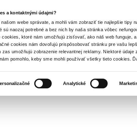
es a kontaktnými údajmi?
našom webe správate, a mohli vám zobraziť tie najlepšie tipy n
é sú naozaj potrebné a bez nich by naša stránka vôbec nefung
 cookies, ktoré nám umožňujú zisťovať, ako náš web funguje, a 
ačné cookies nám dovoľujú prispôsobovať stránku pre vašu lepši
zas umožňujú zobrazenie relevantnej reklamy. Niektoré údaje z
y nám pomohlo, keby sme mohli používať všetky tieto cookies. 
ersonalizačné
Analytické
Marketi