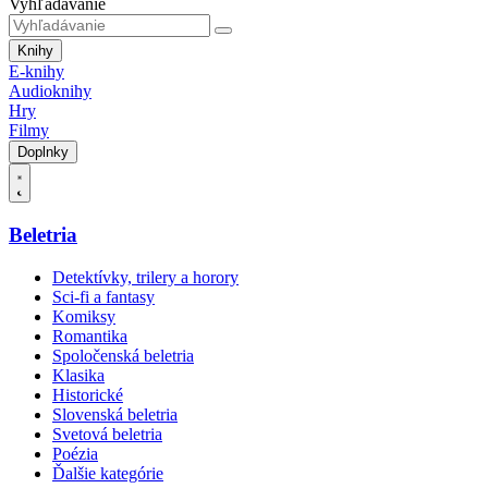
Vyhľadávanie
Knihy
E-knihy
Audioknihy
Hry
Filmy
Doplnky
Beletria
Detektívky, trilery a horory
Sci-fi a fantasy
Komiksy
Romantika
Spoločenská beletria
Klasika
Historické
Slovenská beletria
Svetová beletria
Poézia
Ďalšie kategórie