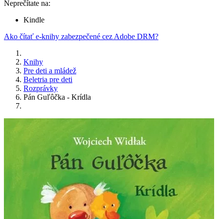
Neprečítate na:
Kindle
Ako čítať e-knihy zabezpečené cez Adobe DRM?
Knihy
Pre deti a mládež
Beletria pre deti
Rozprávky
Pán Guľôčka - Krídla