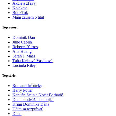
Akcie a zľavy
Kolekcie
BookTok
Mám záujem o titul
Top autori
Dominik Dán
Julie Caplin
Rebecca Yarros
Ana Huang
Sarah J. Maas
Táňa Keleová Vasilková
Lucinda Riley
Top série
Romantické úteky
Harry Potter
Kapitán Stein a Notár Barbarič
Denník odvážneho bojka
Krimi Dominika Dána
Učím sa rozprávať
Duna