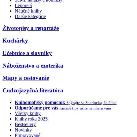
Leporelá
Náučné knihy
Ďalšie kategórie
Životopisy a reportáže
Kuchárky
Učebnice a slovníky
Náboženstvo a ezoterika
Mapy a cestovanie
Cudzojazyčná literatúra
Knihomoľský pomocník
Spýtajte sa Sherlocka, čo čítať
Odporúčame pre vás
Knižné tipy ušité na mieru vám
Všetky knihy
Knihy roka 2025
Bestsellery
Novinky
Pripravované