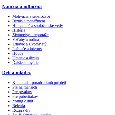
Náučná a odborná
Motivácia a sebarozvoj
Biznis a manažment
Humanitné a spoločenské vedy
História
Životopisy a reportáže
Vzťahy a rodina
Zdravie a životný štýl
Počítače a internet
Hobby
Umenie a dizajn
Ďalšie kategórie
Deti a mládež
Knihorad – poradca kníh pre deti
Pre najmenších
Pre prvákov
Pre pubertiakov
Young Adult
Beletria
Rozprávky
Sci-fi, fantasy a komiksy