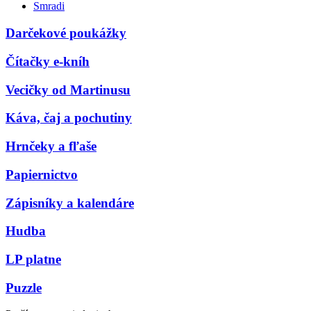
Smradi
Darčekové poukážky
Čítačky e-kníh
Vecičky od Martinusu
Káva, čaj a pochutiny
Hrnčeky a fľaše
Papiernictvo
Zápisníky a kalendáre
Hudba
LP platne
Puzzle