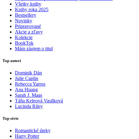
Všetky knihy
Knihy roka 2025
Bestsellery
Novinky
Pripravované
Akcie a zľavy
Kolekcie
BookTok
Mám záujem o titul
Top autori
Dominik Dán
Julie Caplin
Rebecca Yarros
Ana Huang
Sarah J. Maas
Táňa Keleová Vasilková
Lucinda Riley
Top série
Romantické úteky
Harry Potter