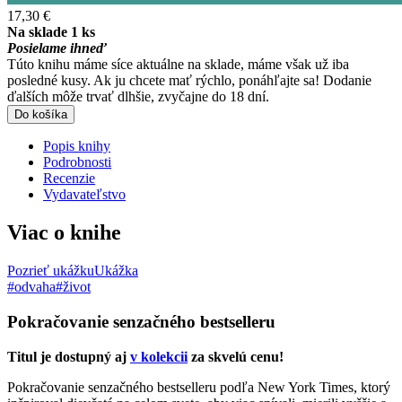
17,30 €
Na sklade 1 ks
Posielame ihneď
Túto knihu máme síce aktuálne na sklade, máme však už iba
posledné kusy. Ak ju chcete mať rýchlo, ponáhľajte sa! Dodanie
ďalších môže trvať dlhšie, zvyčajne do 18 dní.
Do košíka
Popis knihy
Podrobnosti
Recenzie
Vydavateľstvo
Viac o knihe
Pozrieť ukážku
Ukážka
#odvaha
#život
Pokračovanie senzačného bestselleru
Titul je dostupný aj
v kolekcii
za skvelú cenu!
Pokračovanie senzačného bestselleru podľa New York Times, ktorý