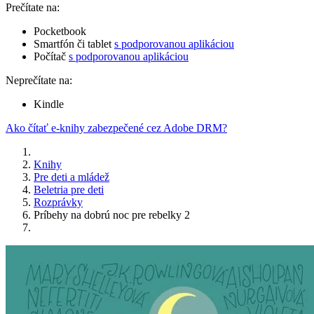
Prečítate na:
Pocketbook
Smartfón či tablet
s podporovanou aplikáciou
Počítač
s podporovanou aplikáciou
Neprečítate na:
Kindle
Ako čítať e-knihy zabezpečené cez Adobe DRM?
Knihy
Pre deti a mládež
Beletria pre deti
Rozprávky
Príbehy na dobrú noc pre rebelky 2