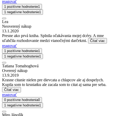
reagovať
1 pozitívne hodnotenie
1
1 negatívne hodnotenie
1
Lea
Neoverený nákup
13.1.2020
Presne ako prvá kniha. Splnila očakávania mojej dcéry. A mne
uľahčila rozhodovanie medzi vianočnými darčekmi.
Čítať viac
reagovať
1 pozitívne hodnotenie
1
1 negatívne hodnotenie
1
Tatiana Tomahoghová
Overený nákup
13.9.2019
Krasne citanie nielen pre dievcata a chlapcov ale aj dospelych.
Kupila som to krsniatku ale zacala som to citat aj sama pre seba.
Čítať viac
reagovať
0 pozitívne hodnotenia
0
1 negatívne hodnotenie
1
Miro Jánošík