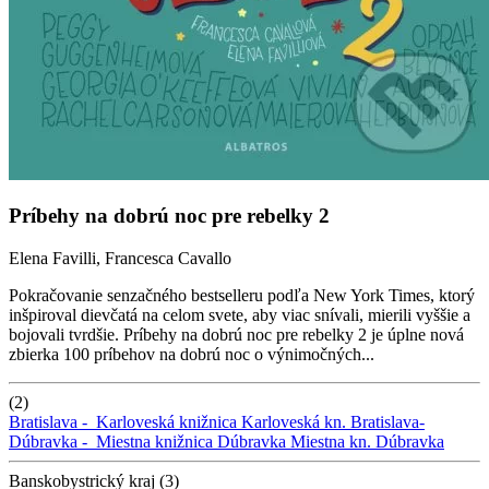
Príbehy na dobrú noc pre rebelky 2
Elena Favilli, Francesca Cavallo
Pokračovanie senzačného bestselleru podľa New York Times, ktorý
inšpiroval dievčatá na celom svete, aby viac snívali, mierili vyššie a
bojovali tvrdšie. Príbehy na dobrú noc pre rebelky 2 je úplne nová
zbierka 100 príbehov na dobrú noc o výnimočných...
(2)
Bratislava -
Karloveská knižnica
Karloveská kn.
Bratislava-
Dúbravka -
Miestna knižnica Dúbravka
Miestna kn. Dúbravka
Banskobystrický kraj (3)