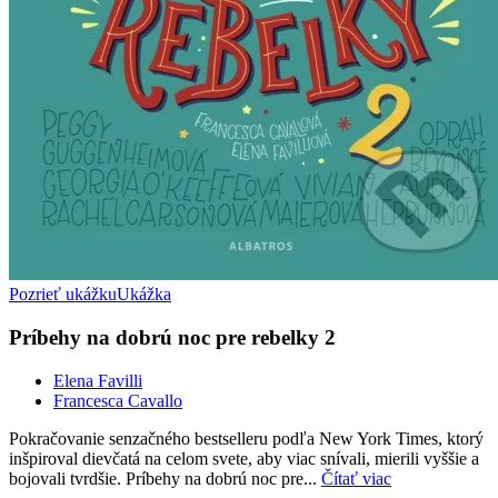
Pozrieť ukážku
Ukážka
Príbehy na dobrú noc pre rebelky 2
Elena Favilli
Francesca Cavallo
Pokračovanie senzačného bestselleru podľa New York Times, ktorý
inšpiroval dievčatá na celom svete, aby viac snívali, mierili vyššie a
bojovali tvrdšie. Príbehy na dobrú noc pre...
Čítať viac