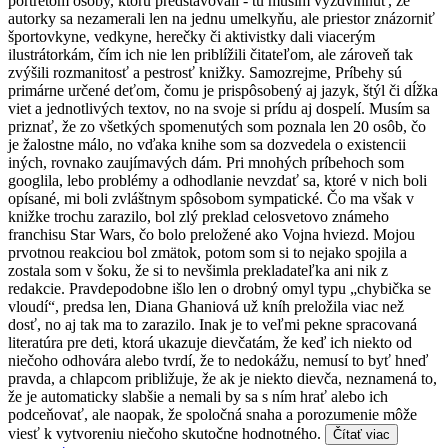
portrétom osoby, ktorú predstavovali - tu musím vyzdvihnúť, že
autorky sa nezamerali len na jednu umelkyňu, ale priestor znázorniť
športovkyne, vedkyne, herečky či aktivistky dali viacerým
ilustrátorkám, čím ich nie len priblížili čitateľom, ale zároveň tak
zvýšili rozmanitosť a pestrosť knižky. Samozrejme, Príbehy sú
primárne určené deťom, čomu je prispôsobený aj jazyk, štýl či dĺžka
viet a jednotlivých textov, no na svoje si prídu aj dospelí. Musím sa
priznať, že zo všetkých spomenutých som poznala len 20 osôb, čo
je žalostne málo, no vďaka knihe som sa dozvedela o existencii
iných, rovnako zaujímavých dám. Pri mnohých príbehoch som
googlila, lebo problémy a odhodlanie nevzdať sa, ktoré v nich boli
opísané, mi boli zvláštnym spôsobom sympatické. Čo ma však v
knižke trochu zarazilo, bol zlý preklad celosvetovo známeho
franchisu Star Wars, čo bolo preložené ako Vojna hviezd. Mojou
prvotnou reakciou bol zmätok, potom som si to nejako spojila a
zostala som v šoku, že si to nevšimla prekladateľka ani nik z
redakcie. Pravdepodobne išlo len o drobný omyl typu „chybička se
vloudí“, predsa len, Diana Ghaniová už kníh preložila viac než
dosť, no aj tak ma to zarazilo. Inak je to veľmi pekne spracovaná
literatúra pre deti, ktorá ukazuje dievčatám, že keď ich niekto od
niečoho odhovára alebo tvrdí, že to nedokážu, nemusí to byť hneď
pravda, a chlapcom približuje, že ak je niekto dievča, neznamená to,
že je automaticky slabšie a nemali by sa s ním hrať alebo ich
podceňovať, ale naopak, že spoločná snaha a porozumenie môže
viesť k vytvoreniu niečoho skutočne hodnotného.
Čítať viac