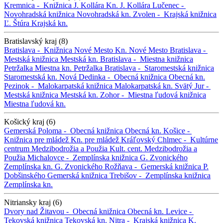
Kremnica -
Knižnica J. Kollára
Kn. J. Kollára
Lučenec -
Novohradská knižnica
Novohradská kn.
Zvolen -
Krajská knižnica
Ľ. Štúra
Krajská kn.
Bratislavský kraj (8)
Bratislava -
Knižnica Nové Mesto
Kn. Nové Mesto
Bratislava -
Mestská knižnica
Mestská kn.
Bratislava -
Miestna knižnica
Petržalka
Miestna kn. Petržalka
Bratislava -
Staromestská knižnica
Staromestská kn.
Nová Dedinka -
Obecná knižnica
Obecná kn.
Pezinok -
Malokarpatská knižnica
Malokarpatská kn.
Svätý Jur -
Mestská knižnica
Mestská kn.
Zohor -
Miestna ľudová knižnica
Miestna ľudová kn.
Košický kraj (6)
Gemerská Poloma -
Obecná knižnica
Obecná kn.
Košice -
Knižnica pre mládež
Kn. pre mládež
Kráľovský Chlmec -
Kultúrne
centrum Medzibodrožia a Použia
Kult. cent. Medzibodrožia a
Použia
Michalovce -
Zemplínska knižnica G. Zvonického
Zemplínska kn. G. Zvonického
Rožňava -
Gemerská knižnica P.
Dobšinského
Gemerská knižnica
Trebišov -
Zemplínska knižnica
Zemplínska kn.
Nitriansky kraj (6)
Dvory nad Žitavou -
Obecná knižnica
Obecná kn.
Levice -
Tekovská knižnica
Tekovská kn.
Nitra -
Krajská knižnica K.