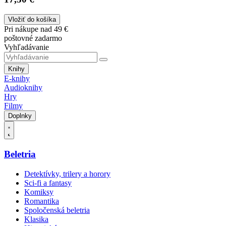
Vložiť do košíka
Pri nákupe nad 49 €
poštovné zadarmo
Vyhľadávanie
Knihy
E-knihy
Audioknihy
Hry
Filmy
Doplnky
Beletria
Detektívky, trilery a horory
Sci-fi a fantasy
Komiksy
Romantika
Spoločenská beletria
Klasika