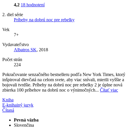
4,2
18 hodnotení
2. diel série
Príbehy na dobrú noc pre rebelky
Vek
7+
Vydavateľstvo
Albatros SK
, 2018
Počet strán
224
Pokračovanie senzačného bestselleru podľa New York Times, ktorý
inšpiroval dievčatá na celom svete, aby viac snívali, mierili vyššie a
bojovali tvrdšie. Príbehy na dobrú noc pre rebelky 2 je úplne nová
zbierka 100 príbehov na dobrú noc o výnimočných...
Čítať viac
Kniha
E-kniha
iný jazyk
Čítaná
Pevná väzba
Slovenčina