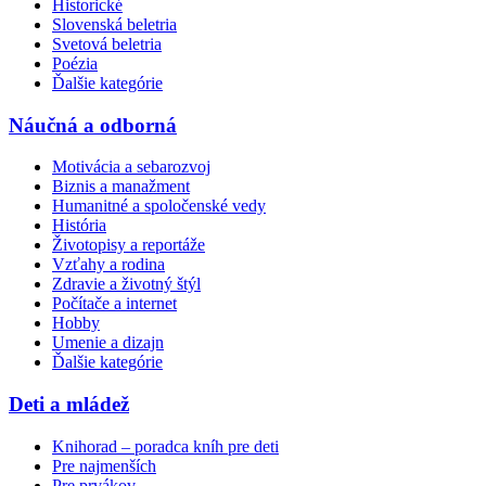
Historické
Slovenská beletria
Svetová beletria
Poézia
Ďalšie kategórie
Náučná a odborná
Motivácia a sebarozvoj
Biznis a manažment
Humanitné a spoločenské vedy
História
Životopisy a reportáže
Vzťahy a rodina
Zdravie a životný štýl
Počítače a internet
Hobby
Umenie a dizajn
Ďalšie kategórie
Deti a mládež
Knihorad – poradca kníh pre deti
Pre najmenších
Pre prvákov