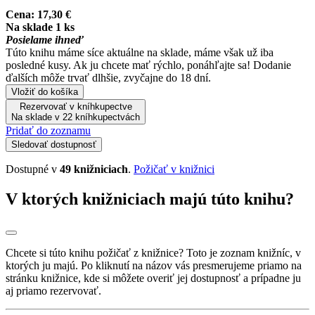
Cena:
17,30 €
Na sklade 1 ks
Posielame ihneď
Túto knihu máme síce aktuálne na sklade, máme však už iba
posledné kusy. Ak ju chcete mať rýchlo, ponáhľajte sa! Dodanie
ďalších môže trvať dlhšie, zvyčajne do 18 dní.
Vložiť do košíka
Rezervovať v kníhkupectve
Na sklade v 22 kníhkupectvách
Pridať do zoznamu
Sledovať dostupnosť
Dostupné v
49 knižniciach
.
Požičať v knižnici
V ktorých knižniciach majú túto knihu?
Chcete si túto knihu požičať z knižnice? Toto je zoznam knižníc, v
ktorých ju majú. Po kliknutí na názov vás presmerujeme priamo na
stránku knižnice, kde si môžete overiť jej dostupnosť a prípadne ju
aj priamo rezervovať.