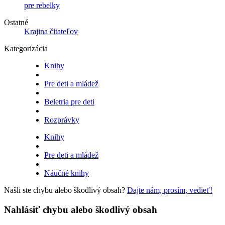
pre rebelky
Ostatné
Krajina čitateľov
Kategorizácia
Knihy
Pre deti a mládež
Beletria pre deti
Rozprávky
Knihy
Pre deti a mládež
Náučné knihy
Našli ste chybu alebo škodlivý obsah?
Dajte nám, prosím, vedieť!
Nahlásiť chybu alebo škodlivý obsah