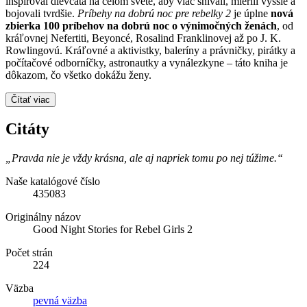
inšpiroval dievčatá na celom svete, aby viac snívali, mierili vyššie a
bojovali tvrdšie.
Príbehy na dobrú noc pre rebelky 2
je úplne
nová
zbierka 100 príbehov na dobrú noc o výnimočných ženách
, od
kráľovnej Nefertiti, Beyoncé, Rosalind Franklinovej až po J. K.
Rowlingovú. Kráľovné a aktivistky, baleríny a právničky, pirátky a
počítačové odborníčky, astronautky a vynálezkyne – táto kniha je
dôkazom, čo všetko dokážu ženy.
Čítať viac
Citáty
„Pravda nie je vždy krásna, ale aj napriek tomu po nej túžime.“
Naše katalógové číslo
435083
Originálny názov
Good Night Stories for Rebel Girls 2
Počet strán
224
Väzba
pevná väzba