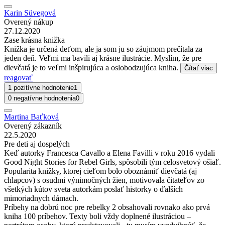
Karin Süvegová
Overený nákup
27.12.2020
Zase krásna knižka
Knižka je určená deťom, ale ja som ju so záujmom prečítala za
jeden deň. Veľmi ma bavili aj krásne ilustrácie. Myslím, že pre
dievčatá je to veľmi inšpirujúca a oslobodzujúca kniha.
Čítať viac
reagovať
1 pozitívne hodnotenie
1
0 negatívne hodnotenia
0
Martina Baťková
Overený zákazník
22.5.2020
Pre deti aj dospelých
Keď autorky Francesca Cavallo a Elena Favilli v roku 2016 vydali
Good Night Stories for Rebel Girls, spôsobili tým celosvetový ošiaľ.
Popularita knižky, ktorej cieľom bolo oboznámiť dievčatá (aj
chlapcov) s osudmi výnimočných žien, motivovala čitateľov zo
všetkých kútov sveta autorkám poslať historky o ďalších
mimoriadnych dámach.
Príbehy na dobrú noc pre rebelky 2 obsahovali rovnako ako prvá
kniha 100 príbehov. Texty boli vždy doplnené ilustráciou –