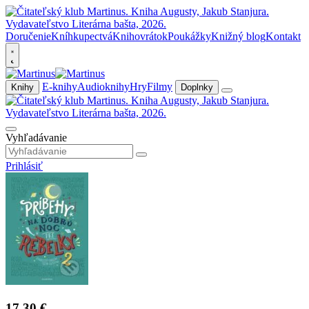
Doručenie
Kníhkupectvá
Knihovrátok
Poukážky
Knižný blog
Kontakt
E-knihy
Audioknihy
Hry
Filmy
Knihy
Doplnky
Vyhľadávanie
Prihlásiť
17,30 €