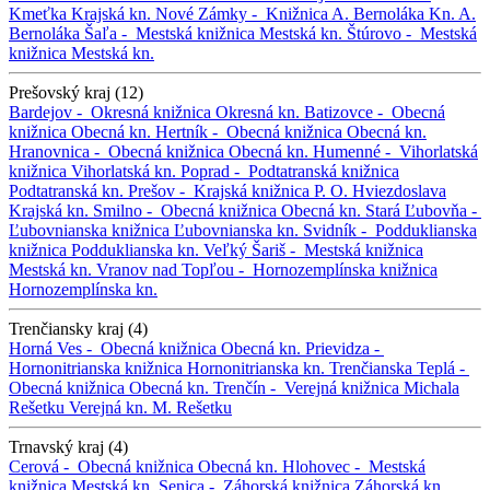
Kmeťka
Krajská kn.
Nové Zámky -
Knižnica A. Bernoláka
Kn. A.
Bernoláka
Šaľa -
Mestská knižnica
Mestská kn.
Štúrovo -
Mestská
knižnica
Mestská kn.
Prešovský kraj (12)
Bardejov -
Okresná knižnica
Okresná kn.
Batizovce -
Obecná
knižnica
Obecná kn.
Hertník -
Obecná knižnica
Obecná kn.
Hranovnica -
Obecná knižnica
Obecná kn.
Humenné -
Vihorlatská
knižnica
Vihorlatská kn.
Poprad -
Podtatranská knižnica
Podtatranská kn.
Prešov -
Krajská knižnica P. O. Hviezdoslava
Krajská kn.
Smilno -
Obecná knižnica
Obecná kn.
Stará Ľubovňa -
Ľubovnianska knižnica
Ľubovnianska kn.
Svidník -
Podduklianska
knižnica
Podduklianska kn.
Veľký Šariš -
Mestská knižnica
Mestská kn.
Vranov nad Topľou -
Hornozemplínska knižnica
Hornozemplínska kn.
Trenčiansky kraj (4)
Horná Ves -
Obecná knižnica
Obecná kn.
Prievidza -
Hornonitrianska knižnica
Hornonitrianska kn.
Trenčianska Teplá -
Obecná knižnica
Obecná kn.
Trenčín -
Verejná knižnica Michala
Rešetku
Verejná kn. M. Rešetku
Trnavský kraj (4)
Cerová -
Obecná knižnica
Obecná kn.
Hlohovec -
Mestská
knižnica
Mestská kn.
Senica -
Záhorská knižnica
Záhorská kn.