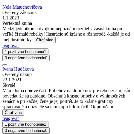
Nela Matuchovičová
Overený zákazník
1.1.2023
Perfektná kniha
Medzi jednotkou a dvojkou nepoznám rozdiel.Úžasná kniha pre
veľké či malé rebelky! Ilustrácie sú krásne a rôznorodé -každá je od
inej ilustrátorky.
Čítať viac
reagovať
1 pozitívne hodnotenie
1
0 negatívne hodnotenia
0
Ivana Hudáková
Overený nákup
23.1.2021
Skvelé
Mám doma obidve časti Príbehov na dobrú noc pre rebelky a musím
povedať že sú parádne. Obsahujú krásne príbehy o výnimočných
ženách a pri každej žene je jej portrét. Je to krásne graficky
spracované a dozviete sa tam kopu informácií. Odporúčam.
Čítať viac
reagovať
1 pozitívne hodnotenie
1
0 negatívne hodnotenia
0