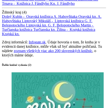
Trnava -
Knižnica J. Fándlyho
Kn. J. Fándlyho
Žilinský kraj (4)
Dolný Kubín -
Oravská knižnica A. Habovštiaka
Oravská kn. A.
Habovštiaka
Liptovský Mikuláš -
Liptovská knižnica G. F.
Belopotockého
Liptovská kn. G. F. Belopotockého
Martin -
Turčianska knižnica
Turčianska kn.
Žilina -
Krajská knižnica
Krajská kn.
Zdroj informácií:
Infogate.sk
. Údaje hovoria o tom, že kniha je v
evidencii danej knižnice, môže však už byť aktuálne požičaná. Tu
nájdete
zoznam všetkých viac ako 200 slovenských knižníc
, o
ktorých máme údaje.
Ďalšie knižné vydania (2)