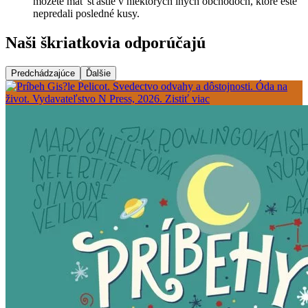
môžete mať šťastie v niektorých iných obchodoch, ktoré ešte
nepredali posledné kusy.
Naši škriatkovia odporúčajú
Predchádzajúce
Ďalšie