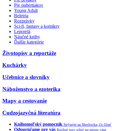
Pre pubertiakov
Young Adult
Beletria
Rozprávky
Sci-fi, fantasy a komiksy
Leporelá
Náučné knihy
Ďalšie kategórie
Životopisy a reportáže
Kuchárky
Učebnice a slovníky
Náboženstvo a ezoterika
Mapy a cestovanie
Cudzojazyčná literatúra
Knihomoľský pomocník
Spýtajte sa Sherlocka, čo čítať
Odporúčame pre vás
Knižné tipy ušité na mieru vám