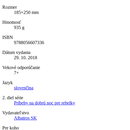
Rozmer
185×250 mm
Hmotnosť
935 g
ISBN
9788056607336
Dátum vydania
29. 10. 2018
Vekové odporúčanie
7+
Jazyk
slovenčina
2. diel série
Príbehy na dobrú noc pre rebelky
Vydavateľstvo
Albatros SK
Pre koho