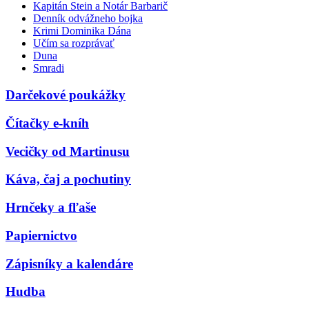
Kapitán Stein a Notár Barbarič
Denník odvážneho bojka
Krimi Dominika Dána
Učím sa rozprávať
Duna
Smradi
Darčekové poukážky
Čítačky e-kníh
Vecičky od Martinusu
Káva, čaj a pochutiny
Hrnčeky a fľaše
Papiernictvo
Zápisníky a kalendáre
Hudba