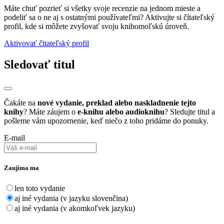
Máte chuť pozrieť si všetky svoje recenzie na jednom mieste a
podeliť sa o ne aj s ostatnými používateľmi? Aktivujte si čítateľský
profil, kde si môžete zvyšovať svoju knihomoľskú úroveň.
Aktivovať čitateľský profil
Sledovať titul
Čakáte na
nové vydanie, preklad alebo naskladnenie tejto
knihy
? Máte záujem o
e-knihu alebo audioknihu
? Sledujte titul a
pošleme vám upozornenie, keď niečo z toho pridáme do ponuky.
E-mail
Zaujíma ma
len toto vydanie
aj iné vydania (v jazyku slovenčina)
aj iné vydania (v akomkoľvek jazyku)