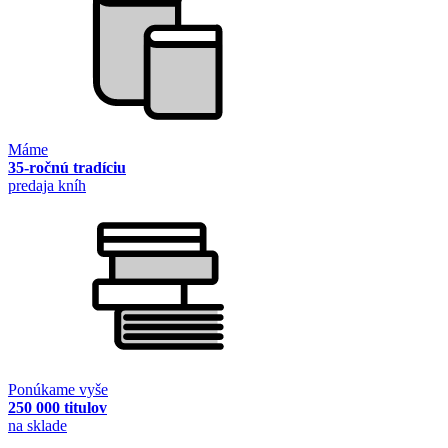
Máme
35-ročnú tradíciu
predaja kníh
Ponúkame vyše
250 000 titulov
na sklade