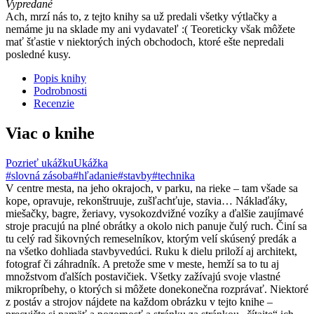
Vypredané
Ach, mrzí nás to, z tejto knihy sa už predali všetky výtlačky a
nemáme ju na sklade my ani vydavateľ :( Teoreticky však môžete
mať šťastie v niektorých iných obchodoch, ktoré ešte nepredali
posledné kusy.
Popis knihy
Podrobnosti
Recenzie
Viac o knihe
Pozrieť ukážku
Ukážka
#slovná zásoba
#hľadanie
#stavby
#technika
V centre mesta, na jeho okrajoch, v parku, na rieke – tam všade sa
kope, opravuje, rekonštruuje, zušľachťuje, stavia… Náklaďáky,
miešačky, bagre, žeriavy, vysokozdvižné vozíky a ďalšie zaujímavé
stroje pracujú na plné obrátky a okolo nich panuje čulý ruch. Činí sa
tu celý rad šikovných remeselníkov, ktorým velí skúsený predák a
na všetko dohliada stavbyvedúci. Ruku k dielu priloží aj architekt,
fotograf či záhradník. A pretože sme v meste, hemží sa to tu aj
množstvom ďalších postavičiek. Všetky zažívajú svoje vlastné
mikropríbehy, o ktorých si môžete donekonečna rozprávať. Niektoré
z postáv a strojov nájdete na každom obrázku v tejto knihe –