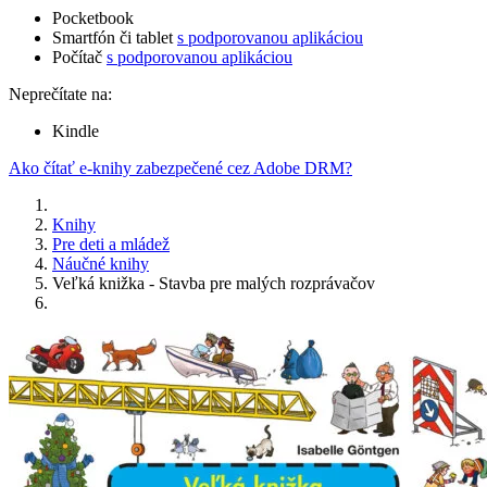
Pocketbook
Smartfón či tablet
s podporovanou aplikáciou
Počítač
s podporovanou aplikáciou
Neprečítate na:
Kindle
Ako čítať e-knihy zabezpečené cez Adobe DRM?
Knihy
Pre deti a mládež
Náučné knihy
Veľká knižka - Stavba pre malých rozprávačov