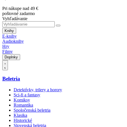
Pri nákupe nad 49 €
poštovné zadarmo
Vyhľadávanie
Knihy
E-knihy
Audioknihy
Hry
Filmy
Doplnky
Beletria
Detektívky, trilery a horory
Sci-fi a fantasy
Komiksy
Romantika
Spoločenská beletria
Klasika
Historické
Slovenská beletria