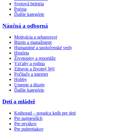
Svetová beletria
Poézia
Ďalšie kategórie
Náučná a odborná
Motivácia a sebarozvoj
Biznis a manažment
Humanitné a spoločenské vedy
História
Životopisy a reportáže
Vzťahy a rodina
Zdravie a životný štýl
Počítače a internet
Hobby
Umenie a dizajn
Ďalšie kategórie
Deti a mládež
Knihorad – poradca kníh pre deti
Pre najmenších
Pre prvákov
Pre pubertiakov