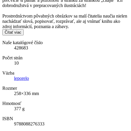
precvičte si pamäť a pozornosť a stránku za stránkou „čítajte“ ich
dobrodružstvá v prepracovaných ilustráciách!
Prostredníctvom pôvabných obrázkov sa malí čitatelia naučia nielen
nachádzať slová, popisovať, rozprávať, ale aj vnímať knihu ako
zdroj informácií, poznania a zábavy.
Čítať viac
Naše katalógové číslo
428683
Počet strán
10
Väzba
leporelo
Rozmer
258×336 mm
Hmotnosť
377 g
ISBN
9788088276333