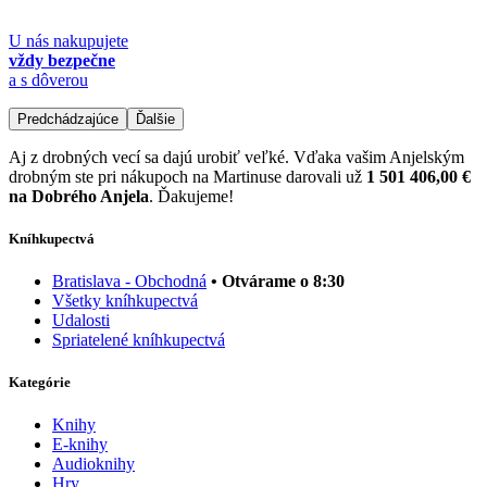
U nás nakupujete
vždy bezpečne
a s dôverou
Predchádzajúce
Ďalšie
Aj z drobných vecí sa dajú urobiť veľké. Vďaka vašim Anjelským
drobným ste pri nákupoch na Martinuse darovali už
1 501 406,00 €
na Dobrého Anjela
. Ďakujeme!
Kníhkupectvá
Bratislava - Obchodná
• Otvárame o 8:30
Všetky kníhkupectvá
Udalosti
Spriatelené kníhkupectvá
Kategórie
Knihy
E-knihy
Audioknihy
Hry