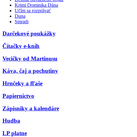
Krimi Dominika Dána
Učím sa rozprávať
Duna
Smradi
Darčekové poukážky
Čítačky e-kníh
Vecičky od Martinusu
Káva, čaj a pochutiny
Hrnčeky a fľaše
Papiernictvo
Zápisníky a kalendáre
Hudba
LP platne