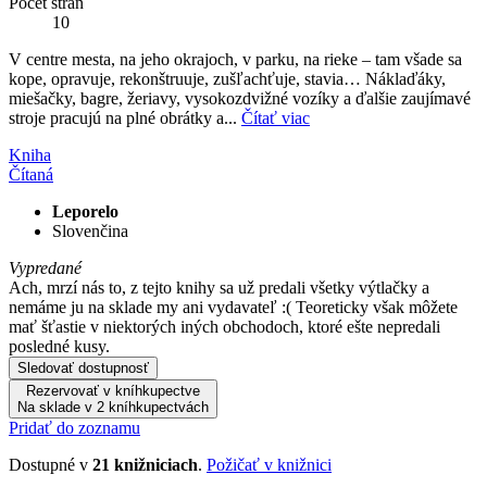
Počet strán
10
V centre mesta, na jeho okrajoch, v parku, na rieke – tam všade sa
kope, opravuje, rekonštruuje, zušľachťuje, stavia… Náklaďáky,
miešačky, bagre, žeriavy, vysokozdvižné vozíky a ďalšie zaujímavé
stroje pracujú na plné obrátky a...
Čítať viac
Kniha
Čítaná
Leporelo
Slovenčina
Vypredané
Ach, mrzí nás to, z tejto knihy sa už predali všetky výtlačky a
nemáme ju na sklade my ani vydavateľ :( Teoreticky však môžete
mať šťastie v niektorých iných obchodoch, ktoré ešte nepredali
posledné kusy.
Sledovať dostupnosť
Rezervovať v kníhkupectve
Na sklade v 2 kníhkupectvách
Pridať do zoznamu
Dostupné v
21 knižniciach
.
Požičať v knižnici