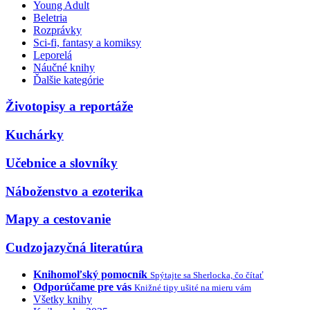
Young Adult
Beletria
Rozprávky
Sci-fi, fantasy a komiksy
Leporelá
Náučné knihy
Ďalšie kategórie
Životopisy a reportáže
Kuchárky
Učebnice a slovníky
Náboženstvo a ezoterika
Mapy a cestovanie
Cudzojazyčná literatúra
Knihomoľský pomocník
Spýtajte sa Sherlocka, čo čítať
Odporúčame pre vás
Knižné tipy ušité na mieru vám
Všetky knihy