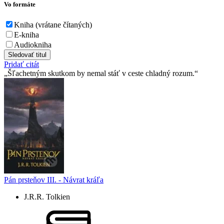
Vo formáte
Kniha (vrátane čítaných)
E-kniha
Audiokniha
Sledovať titul
Pridať citát
Šľachetným skutkom by nemal stáť v ceste chladný rozum.
Pán prsteňov III. - Návrat kráľa
J.R.R. Tolkien