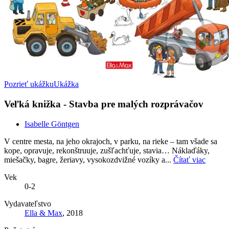
Pozrieť ukážku
Ukážka
Veľká knižka - Stavba pre malých rozprávačov
Isabelle Göntgen
V centre mesta, na jeho okrajoch, v parku, na rieke – tam všade sa
kope, opravuje, rekonštruuje, zušľachťuje, stavia… Náklaďáky,
miešačky, bagre, žeriavy, vysokozdvižné vozíky a...
Čítať viac
Vek
0-2
Vydavateľstvo
Ella & Max
, 2018