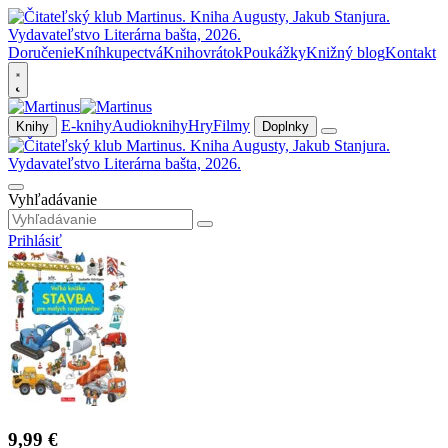
Doručenie
Kníhkupectvá
Knihovrátok
Poukážky
Knižný blog
Kontakt
E-knihy
Audioknihy
Hry
Filmy
Knihy
Doplnky
Vyhľadávanie
Prihlásiť
9,99 €