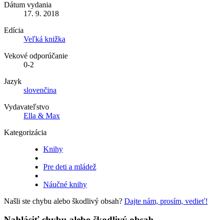
Dátum vydania
17. 9. 2018
Edícia
Veľká knižka
Vekové odporúčanie
0-2
Jazyk
slovenčina
Vydavateľstvo
Ella & Max
Kategorizácia
Knihy
Pre deti a mládež
Náučné knihy
Našli ste chybu alebo škodlivý obsah?
Dajte nám, prosím, vedieť!
Nahlásiť chybu alebo škodlivý obsah