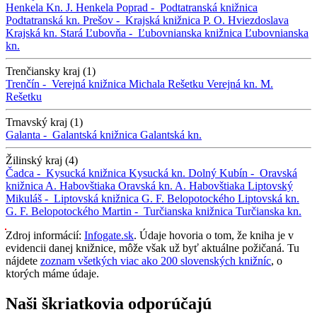
Henkela
Kn. J. Henkela
Poprad -
Podtatranská knižnica
Podtatranská kn.
Prešov -
Krajská knižnica P. O. Hviezdoslava
Krajská kn.
Stará Ľubovňa -
Ľubovnianska knižnica
Ľubovnianska
kn.
Trenčiansky kraj (1)
Trenčín -
Verejná knižnica Michala Rešetku
Verejná kn. M.
Rešetku
Trnavský kraj (1)
Galanta -
Galantská knižnica
Galantská kn.
Žilinský kraj (4)
Čadca -
Kysucká knižnica
Kysucká kn.
Dolný Kubín -
Oravská
knižnica A. Habovštiaka
Oravská kn. A. Habovštiaka
Liptovský
Mikuláš -
Liptovská knižnica G. F. Belopotockého
Liptovská kn.
G. F. Belopotockého
Martin -
Turčianska knižnica
Turčianska kn.
Zdroj informácií:
Infogate.sk
. Údaje hovoria o tom, že kniha je v
evidencii danej knižnice, môže však už byť aktuálne požičaná. Tu
nájdete
zoznam všetkých viac ako 200 slovenských knižníc
, o
ktorých máme údaje.
Naši škriatkovia odporúčajú