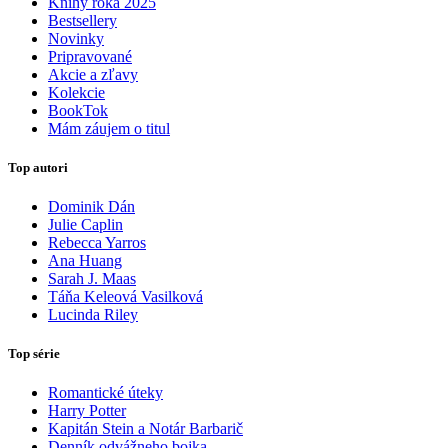
Knihy roka 2025
Bestsellery
Novinky
Pripravované
Akcie a zľavy
Kolekcie
BookTok
Mám záujem o titul
Top autori
Dominik Dán
Julie Caplin
Rebecca Yarros
Ana Huang
Sarah J. Maas
Táňa Keleová Vasilková
Lucinda Riley
Top série
Romantické úteky
Harry Potter
Kapitán Stein a Notár Barbarič
Denník odvážneho bojka