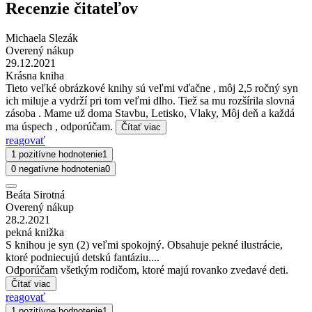
Recenzie čitateľov
Michaela Slezák
Overený nákup
29.12.2021
Krásna kniha
Tieto veľké obrázkové knihy sú veľmi vďačne , môj 2,5 ročný syn
ich miluje a vydrží pri tom veľmi dlho. Tiež sa mu rozšírila slovná
zásoba . Mame už doma Stavbu, Letisko, Vlaky, Môj deň a každá
ma úspech , odporúčam.
Čítať viac
reagovať
1 pozitívne hodnotenie
1
0 negatívne hodnotenia
0
Beáta Sirotná
Overený nákup
28.2.2021
pekná knižka
S knihou je syn (2) veľmi spokojný. Obsahuje pekné ilustrácie,
ktoré podniecujú detskú fantáziu....
Odporúčam všetkým rodičom, ktoré majú rovanko zvedavé deti.
Čítať viac
reagovať
1 pozitívne hodnotenie
1