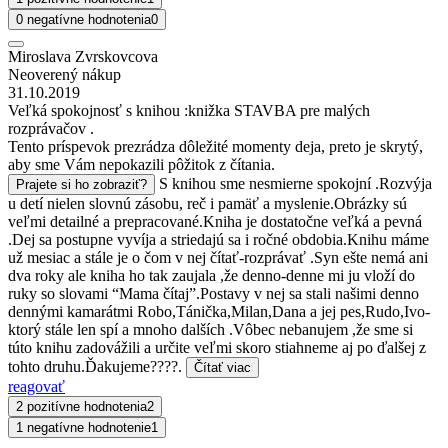
0 negatívne hodnotenia
0
Miroslava Zvrskovcova
Neoverený nákup
31.10.2019
Veľká spokojnosť s knihou :knižka STAVBA pre malých
rozprávačov .
Tento príspevok prezrádza dôležité momenty deja, preto je skrytý,
aby sme Vám nepokazili pôžitok z čítania.
S knihou sme nesmierne spokojní .Rozvýja
Prajete si ho zobraziť?
u detí nielen slovnú zásobu, reč i pamäť a myslenie.Obrázky sú
veľmi detailné a prepracované.Kniha je dostatočne veľká a pevná
.Dej sa postupne vyvíja a striedajú sa i ročné obdobia.Knihu máme
už mesiac a stále je o čom v nej čítať-rozprávať .Syn ešte nemá ani
dva roky ale kniha ho tak zaujala ,že denno-denne mi ju vloží do
ruky so slovami “Mama čítaj”.Postavy v nej sa stali našimi denno
dennými kamarátmi Robo,Tánička,Milan,Dana a jej pes,Rudo,Ivo-
ktorý stále len spí a mnoho dalších .Vôbec nebanujem ,že sme si
túto knihu zadovážili a určite veľmi skoro stiahneme aj po ďalšej z
tohto druhu.Ďakujeme????.
Čítať viac
reagovať
2 pozitívne hodnotenia
2
1 negatívne hodnotenie
1