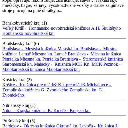
kope, opravuje, rekonštruuje, zušľachťuje, stavia… Náklaďáky,
miešačky, bagre, žeriavy, vysokozdvižné vozíky a ďalšie zaujímavé
stroje pracujú na plné obrátky a...
Banskobystrický kraj (1)
Veľký Krtíš -
Hontiansko-novohradská knižnica A.H. Škultétyho
Hontiansko-novohradská kn.
Bratislavský kraj (6)
Bratislava -
Mestská knižnica
Mestská kn.
Bratislava -
Miestna
knižnica Lamač
Miestna kn. Lamač
Bratislava -
Miestna knižnica
Petržalka
Miestna kn. Petržalka
Bratislava -
Staromestská knižnica
Staromestská kn.
Malacky -
Knižnica MCK
Kn. MCK
Pezinok -
Malokarpatská knižnica
Malokarpatská kn.
Košický kraj (2)
Košice -
Knižnica pre mládež
Kn. pre mládež
Michalovce -
Zemplínska knižnica G. Zvonického
Zemplínska kn. G.
Zvonického
Nitriansky kraj (1)
Nitra -
Krajská knižnica K. Kmeťka
Krajská kn.
Prešovský kraj (5)
Bardejov -
Okresná knižnica
Okresná kn.
Levoča -
Knižnica J.