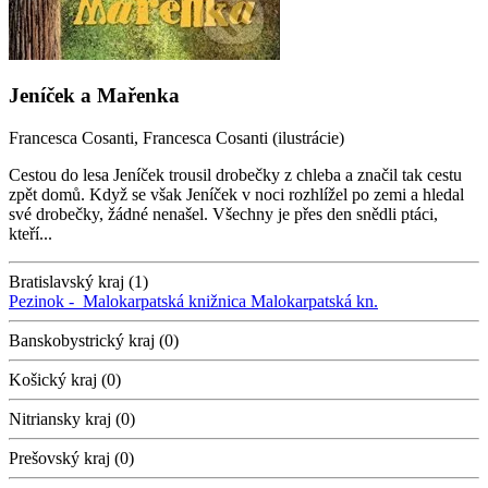
Jeníček a Mařenka
Francesca Cosanti, Francesca Cosanti (ilustrácie)
Cestou do lesa Jeníček trousil drobečky z chleba a značil tak cestu
zpět domů. Když se však Jeníček v noci rozhlížel po zemi a hledal
své drobečky, žádné nenašel. Všechny je přes den snědli ptáci,
kteří...
Bratislavský kraj (1)
Pezinok -
Malokarpatská knižnica
Malokarpatská kn.
Banskobystrický kraj (0)
Košický kraj (0)
Nitriansky kraj (0)
Prešovský kraj (0)