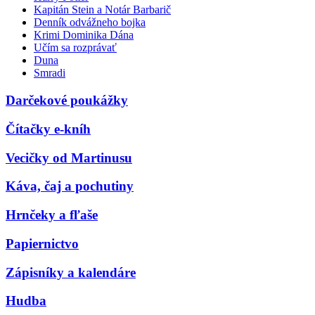
Kapitán Stein a Notár Barbarič
Denník odvážneho bojka
Krimi Dominika Dána
Učím sa rozprávať
Duna
Smradi
Darčekové poukážky
Čítačky e-kníh
Vecičky od Martinusu
Káva, čaj a pochutiny
Hrnčeky a fľaše
Papiernictvo
Zápisníky a kalendáre
Hudba