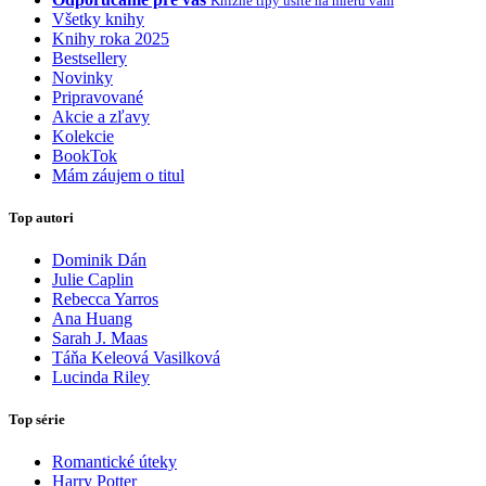
Knižné tipy ušité na mieru vám
Všetky knihy
Knihy roka 2025
Bestsellery
Novinky
Pripravované
Akcie a zľavy
Kolekcie
BookTok
Mám záujem o titul
Top autori
Dominik Dán
Julie Caplin
Rebecca Yarros
Ana Huang
Sarah J. Maas
Táňa Keleová Vasilková
Lucinda Riley
Top série
Romantické úteky
Harry Potter