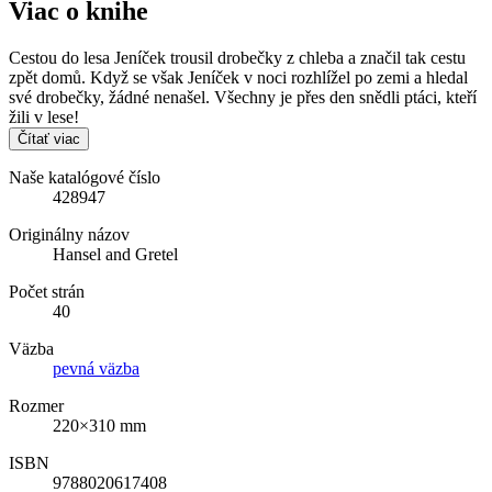
Viac o knihe
Cestou do lesa Jeníček trousil drobečky z chleba a značil tak cestu
zpět domů. Když se však Jeníček v noci rozhlížel po zemi a hledal
své drobečky, žádné nenašel. Všechny je přes den snědli ptáci, kteří
žili v lese!
Čítať viac
Naše katalógové číslo
428947
Originálny názov
Hansel and Gretel
Počet strán
40
Väzba
pevná väzba
Rozmer
220×310 mm
ISBN
9788020617408