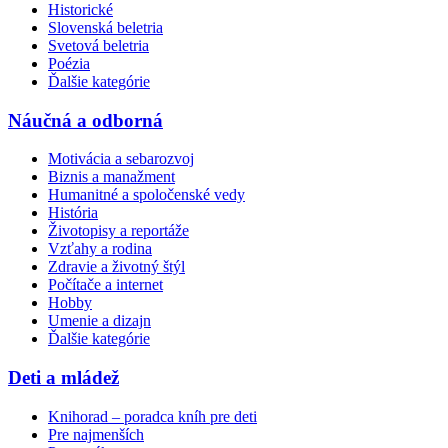
Historické
Slovenská beletria
Svetová beletria
Poézia
Ďalšie kategórie
Náučná a odborná
Motivácia a sebarozvoj
Biznis a manažment
Humanitné a spoločenské vedy
História
Životopisy a reportáže
Vzťahy a rodina
Zdravie a životný štýl
Počítače a internet
Hobby
Umenie a dizajn
Ďalšie kategórie
Deti a mládež
Knihorad – poradca kníh pre deti
Pre najmenších