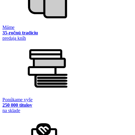
Máme
35-ročnú tradíciu
predaja kníh
Ponúkame vyše
250 000 titulov
na sklade