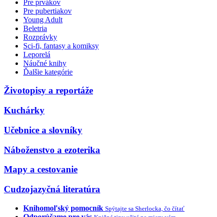
Pre prvákov
Pre pubertiakov
Young Adult
Beletria
Rozprávky
Sci-fi, fantasy a komiksy
Leporelá
Náučné knihy
Ďalšie kategórie
Životopisy a reportáže
Kuchárky
Učebnice a slovníky
Náboženstvo a ezoterika
Mapy a cestovanie
Cudzojazyčná literatúra
Knihomoľský pomocník
Spýtajte sa Sherlocka, čo čítať
Odporúčame pre vás