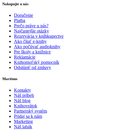
Nakupujte u nás
Doručenie
Platba
Prečo práve u nás?
Najčastejšie otázky
Rezervácia v kníhkupectve
Ako čítať e-knihy
Ako počúvať audioknihy
Pre školy a knižnice
Reklamácie
Knihomoľský pomocník
Odstúpiť od zmluvy
Martinus
Kontakty
Náš príbeh
Náš blog
Knihovrátok
Partnerský systém
Pridaj sa k nám
Marketing
Náš labák