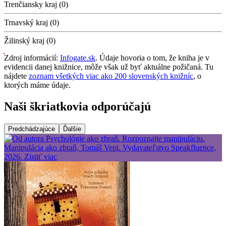
Trenčiansky kraj (0)
Trnavský kraj (0)
Žilinský kraj (0)
Zdroj informácií:
Infogate.sk
. Údaje hovoria o tom, že kniha je v
evidencii danej knižnice, môže však už byť aktuálne požičaná. Tu
nájdete
zoznam všetkých viac ako 200 slovenských knižníc
, o
ktorých máme údaje.
Naši škriatkovia odporúčajú
Predchádzajúce
Ďalšie