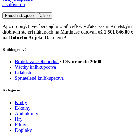
a s dôverou
Predchádzajúce
Ďalšie
Aj z drobných vecí sa dajú urobiť veľké. Vďaka vašim Anjelským
drobným ste pri nákupoch na Martinuse darovali už
1 501 846,00 €
na Dobrého Anjela
. Ďakujeme!
Kníhkupectvá
Bratislava - Obchodná
• Otvorené do 20:00
Všetky kníhkupectvá
Udalosti
Spriatelené kníhkupectvá
Kategórie
Knihy
E-knihy
Audioknihy
Hry
Filmy
Doplnky