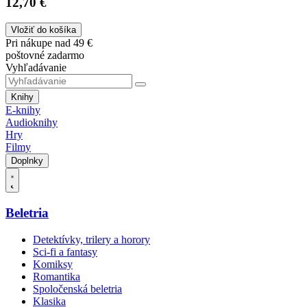
12,70 €
Vložiť do košíka
Pri nákupe nad 49 €
poštovné zadarmo
Vyhľadávanie
Knihy
E-knihy
Audioknihy
Hry
Filmy
Doplnky
Beletria
Detektívky, trilery a horory
Sci-fi a fantasy
Komiksy
Romantika
Spoločenská beletria
Klasika