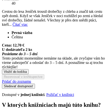
40
Cestou do lesa Jeníček trousil drobečky z chleba a značil tak cestu
zpět domů. Když se však Jeníček v noci rozhlížel po zemi a hledal
své drobečky, žádné nenašel. Všechny je přes den snědli ptáci,
kteří...
Čítať viac
Pevná väzba
Čeština
Cena:
12,70 €
U dodávateľa 2 ks
Posielame do 3 – 5 dní
Tento produkt momentálne nemáme na sklade, ale zvyčajne vám ho
vieme zabezpečiť a odoslať do 3 – 5 dní. A posnažíme sa aj trochu
rýchlejšie!
Vložiť do košíka
Rezervovať v kníhkupectve
Pridať do zoznamu
Sledovať dostupnosť
Dostupné v
jednej knižnici
.
Požičať v knižnici
V ktorých knižniciach majú túto knihu?