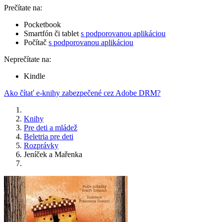
Prečítate na:
Pocketbook
Smartfón či tablet
s podporovanou aplikáciou
Počítač
s podporovanou aplikáciou
Neprečítate na:
Kindle
Ako čítať e-knihy zabezpečené cez Adobe DRM?
Knihy
Pre deti a mládež
Beletria pre deti
Rozprávky
Jeníček a Mařenka