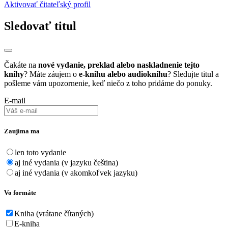
Aktivovať čitateľský profil
Sledovať titul
Čakáte na
nové vydanie, preklad alebo naskladnenie tejto
knihy
? Máte záujem o
e-knihu alebo audioknihu
? Sledujte titul a
pošleme vám upozornenie, keď niečo z toho pridáme do ponuky.
E-mail
Zaujíma ma
len toto vydanie
aj iné vydania (v jazyku čeština)
aj iné vydania (v akomkoľvek jazyku)
Vo formáte
Kniha (vrátane čítaných)
E-kniha