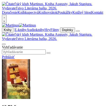
Doručenie
Kníhkupectvá
Knihovrátok
Poukážky
Knižný blog
Kontakt
E-knihy
Audioknihy
Hry
Filmy
Knihy
Doplnky
Vyhľadávanie
Prihlásiť