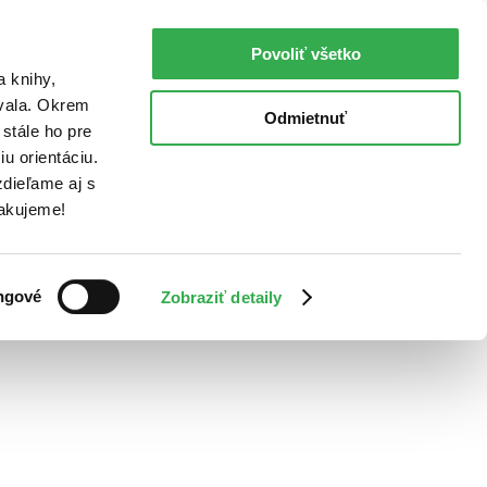
Povoliť všetko
a knihy,
ovala. Okrem
Odmietnuť
stále ho pre
u orientáciu.
dieľame aj s
Ďakujeme!
ngové
Zobraziť detaily