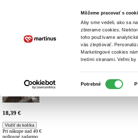
Doručenie
Kníhkupectvá
Knihovrátok
Poukážky
Knižný blog
Kontakt
Môžeme pracovať s cooki
Aby sme vedeli, ako sa na 
zbierame cookies. Niektor
E-knihy
Audioknihy
Hry
Filmy
Knihy
Doplnky
toho používame analytické
vás zlepšovať. Personaliz
Vyhľadávanie
Marketingové cookies nám 
tretími stranami. Veľmi b
Prihlásiť
Výber
Potrebné
P
súhlasu
18,39 €
Vložiť do košíka
Pri nákupe nad 49 €
poštovné zadarmo