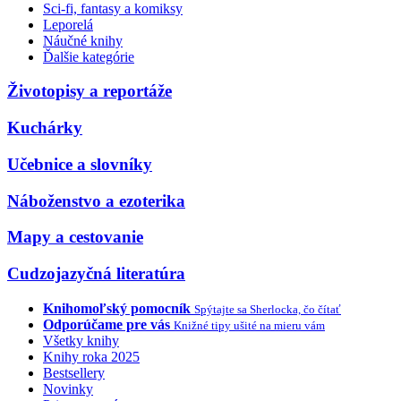
Sci-fi, fantasy a komiksy
Leporelá
Náučné knihy
Ďalšie kategórie
Životopisy a reportáže
Kuchárky
Učebnice a slovníky
Náboženstvo a ezoterika
Mapy a cestovanie
Cudzojazyčná literatúra
Knihomoľský pomocník
Spýtajte sa Sherlocka, čo čítať
Odporúčame pre vás
Knižné tipy ušité na mieru vám
Všetky knihy
Knihy roka 2025
Bestsellery
Novinky