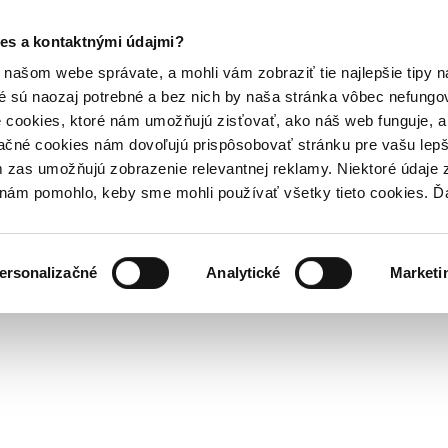
es a kontaktnými údajmi?
našom webe správate, a mohli vám zobraziť tie najlepšie tipy n
é sú naozaj potrebné a bez nich by naša stránka vôbec nefung
 cookies, ktoré nám umožňujú zisťovať, ako náš web funguje, a 
ačné cookies nám dovoľujú prispôsobovať stránku pre vašu lepši
zas umožňujú zobrazenie relevantnej reklamy. Niektoré údaje z
y nám pomohlo, keby sme mohli používať všetky tieto cookies. 
ersonalizačné
Analytické
Marketi