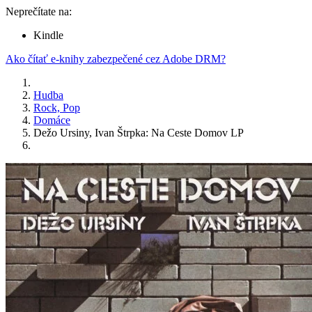
Neprečítate na:
Kindle
Ako čítať e-knihy zabezpečené cez Adobe DRM?
Hudba
Rock, Pop
Domáce
Dežo Ursiny, Ivan Štrpka: Na Ceste Domov LP