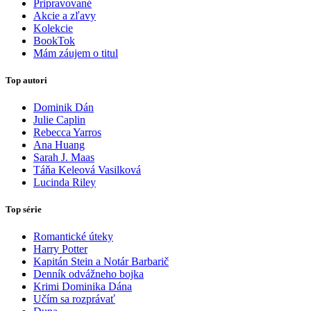
Pripravované
Akcie a zľavy
Kolekcie
BookTok
Mám záujem o titul
Top autori
Dominik Dán
Julie Caplin
Rebecca Yarros
Ana Huang
Sarah J. Maas
Táňa Keleová Vasilková
Lucinda Riley
Top série
Romantické úteky
Harry Potter
Kapitán Stein a Notár Barbarič
Denník odvážneho bojka
Krimi Dominika Dána
Učím sa rozprávať