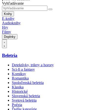
Vyhľadávanie
Knihy
E-knihy
Audioknihy
Hry
Filmy
Doplnky
Beletria
Detektívky, trilery a horory
Sci-fi a fantasy
Komiksy
Romantika
Spoločenská beletria
Klasika
Historické
Slovenská beletria
Svetová beletria
Poézia
Ďalšie kategórie