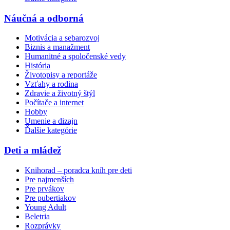
Náučná a odborná
Motivácia a sebarozvoj
Biznis a manažment
Humanitné a spoločenské vedy
História
Životopisy a reportáže
Vzťahy a rodina
Zdravie a životný štýl
Počítače a internet
Hobby
Umenie a dizajn
Ďalšie kategórie
Deti a mládež
Knihorad – poradca kníh pre deti
Pre najmenších
Pre prvákov
Pre pubertiakov
Young Adult
Beletria
Rozprávky