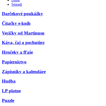
Duna
Smradi
Darčekové poukážky
Čítačky e-kníh
Vecičky od Martinusu
Káva, čaj a pochutiny
Hrnčeky a fľaše
Papiernictvo
Zápisníky a kalendáre
Hudba
LP platne
Puzzle