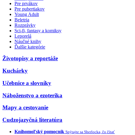
Pre prvákov
Pre pubertiakov
Young Adult
Beletria
Rozprávky
Sci-fi, fantasy a komiksy
Leporelá
Náučné knihy
Ďalšie kategórie
Životopisy a reportáže
Kuchárky
Učebnice a slovníky
Náboženstvo a ezoterika
Mapy a cestovanie
Cudzojazyčná literatúra
Knihomoľský pomocník
Spýtajte sa Sherlocka, čo čítať