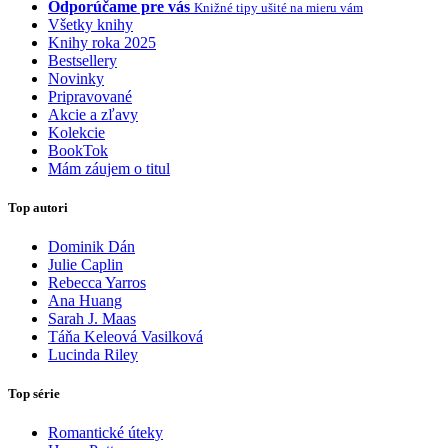
Odporúčame pre vás
Knižné tipy ušité na mieru vám
Všetky knihy
Knihy roka 2025
Bestsellery
Novinky
Pripravované
Akcie a zľavy
Kolekcie
BookTok
Mám záujem o titul
Top autori
Dominik Dán
Julie Caplin
Rebecca Yarros
Ana Huang
Sarah J. Maas
Táňa Keleová Vasilková
Lucinda Riley
Top série
Romantické úteky