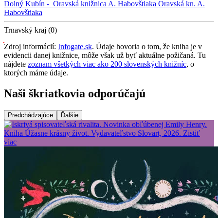
Dolný Kubín -
Oravská knižnica A. Habovštiaka
Oravská kn. A.
Habovštiaka
Trnavský kraj (0)
Zdroj informácií:
Infogate.sk
. Údaje hovoria o tom, že kniha je v
evidencii danej knižnice, môže však už byť aktuálne požičaná. Tu
nájdete
zoznam všetkých viac ako 200 slovenských knižníc
, o
ktorých máme údaje.
Naši škriatkovia odporúčajú
Predchádzajúce
Ďalšie