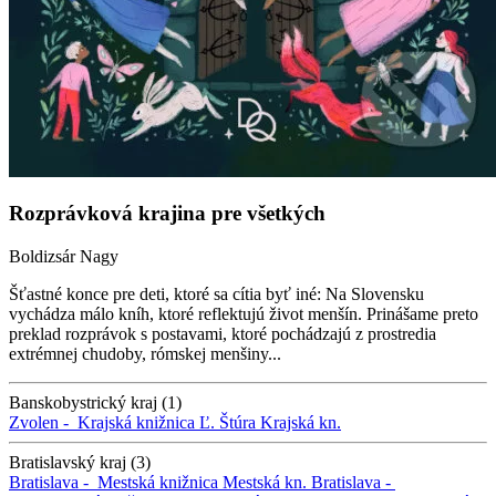
Rozprávková krajina pre všetkých
Boldizsár Nagy
Šťastné konce pre deti, ktoré sa cítia byť iné: Na Slovensku
vychádza málo kníh, ktoré reflektujú život menšín. Prinášame preto
preklad rozprávok s postavami, ktoré pochádzajú z prostredia
extrémnej chudoby, rómskej menšiny...
Banskobystrický kraj (1)
Zvolen -
Krajská knižnica Ľ. Štúra
Krajská kn.
Bratislavský kraj (3)
Bratislava -
Mestská knižnica
Mestská kn.
Bratislava -