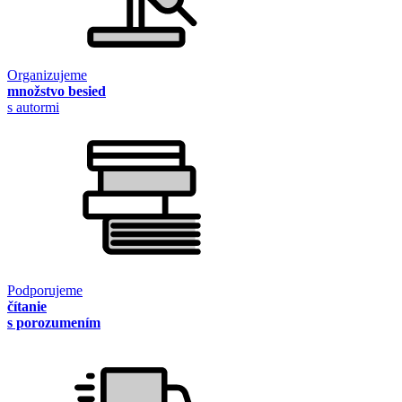
Organizujeme
množstvo besied
s autormi
Podporujeme
čítanie
s porozumením