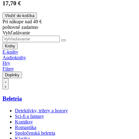
17,70 €
Vložiť do košíka
Pri nákupe nad 49 €
poštovné zadarmo
Vyhľadávanie
Knihy
E-knihy
Audioknihy
Hry
Filmy
Doplnky
Beletria
Detektívky, trilery a horory
Sci-fi a fantasy
Komiksy
Romantika
Spoločenská beletria
Klasika