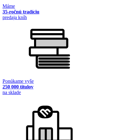
Máme
35-ročnú tradíciu
predaja kníh
Ponúkame vyše
250 000 titulov
na sklade