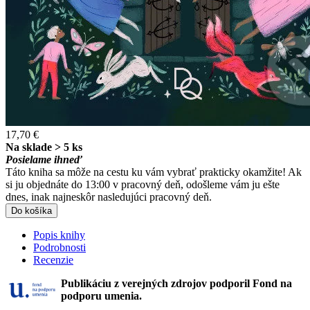
17,70 €
Na sklade > 5 ks
Posielame ihneď
Táto kniha sa môže na cestu ku vám vybrať prakticky okamžite! Ak
si ju objednáte do 13:00 v pracovný deň, odošleme vám ju ešte
dnes, inak najneskôr nasledujúci pracovný deň.
Do košíka
Popis knihy
Podrobnosti
Recenzie
Publikáciu z verejných zdrojov podporil Fond na
podporu umenia.