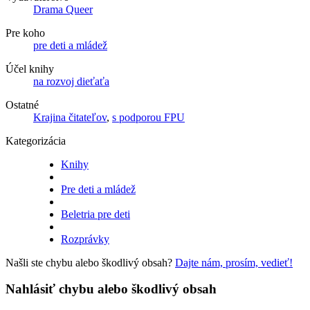
Drama Queer
Pre koho
pre deti a mládež
Účel knihy
na rozvoj dieťaťa
Ostatné
Krajina čitateľov
,
s podporou FPU
Kategorizácia
Knihy
Pre deti a mládež
Beletria pre deti
Rozprávky
Našli ste chybu alebo škodlivý obsah?
Dajte nám, prosím, vedieť!
Nahlásiť chybu alebo škodlivý obsah