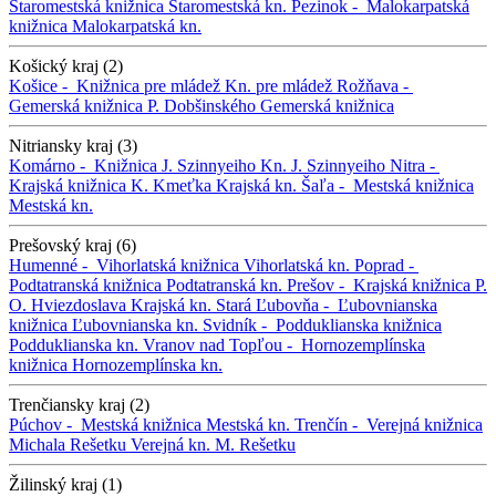
Staromestská knižnica
Staromestská kn.
Pezinok -
Malokarpatská
knižnica
Malokarpatská kn.
Košický kraj (2)
Košice -
Knižnica pre mládež
Kn. pre mládež
Rožňava -
Gemerská knižnica P. Dobšinského
Gemerská knižnica
Nitriansky kraj (3)
Komárno -
Knižnica J. Szinnyeiho
Kn. J. Szinnyeiho
Nitra -
Krajská knižnica K. Kmeťka
Krajská kn.
Šaľa -
Mestská knižnica
Mestská kn.
Prešovský kraj (6)
Humenné -
Vihorlatská knižnica
Vihorlatská kn.
Poprad -
Podtatranská knižnica
Podtatranská kn.
Prešov -
Krajská knižnica P.
O. Hviezdoslava
Krajská kn.
Stará Ľubovňa -
Ľubovnianska
knižnica
Ľubovnianska kn.
Svidník -
Podduklianska knižnica
Podduklianska kn.
Vranov nad Topľou -
Hornozemplínska
knižnica
Hornozemplínska kn.
Trenčiansky kraj (2)
Púchov -
Mestská knižnica
Mestská kn.
Trenčín -
Verejná knižnica
Michala Rešetku
Verejná kn. M. Rešetku
Žilinský kraj (1)