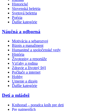
Historické
Slovenská beletria
Svetová beletria
Poézia
Ďalšie kategórie
Náučná a odborná
Motivácia a sebarozvoj
Biznis a manažment
Humanitné a spoločenské vedy
História
Životopisy a reportáže
Vzťahy a rodina
Zdravie a životný štýl
Počítače a internet
Hobby
Umenie a dizajn
Ďalšie kategórie
Deti a mládež
Knihorad – poradca kníh pre deti
Pre najmenších