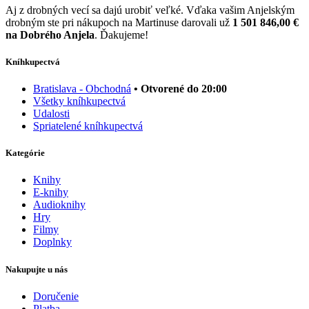
Aj z drobných vecí sa dajú urobiť veľké. Vďaka vašim Anjelským
drobným ste pri nákupoch na Martinuse darovali už
1 501 846,00 €
na Dobrého Anjela
. Ďakujeme!
Kníhkupectvá
Bratislava - Obchodná
• Otvorené do 20:00
Všetky kníhkupectvá
Udalosti
Spriatelené kníhkupectvá
Kategórie
Knihy
E-knihy
Audioknihy
Hry
Filmy
Doplnky
Nakupujte u nás
Doručenie
Platba