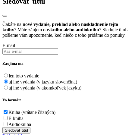
Sledovať titul
Čakáte na
nové vydanie, preklad alebo naskladnenie tejto
knihy
? Máte záujem o
e-knihu alebo audioknihu
? Sledujte titul a
pošleme vám upozornenie, keď niečo z toho pridáme do ponuky.
E-mail
Zaujíma ma
len toto vydanie
aj iné vydania (v jazyku slovenčina)
aj iné vydania (v akomkoľvek jazyku)
Vo formáte
Kniha (vrátane čítaných)
E-kniha
Audiokniha
Sledovať titul