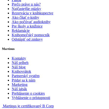
Prečo práve u nás?
Najčastejšie otázky
Rezervácia v kníhkupectve
Ako čítať e-knihy
Ako počúvať audioknihy
Pre školy a knižnice
Reklamácie
Knihomoľský pomocník
Odstúpiť od zmluvy
Martinus
Kontakty
Náš príbeh
Náš blog
Knihovrátok
Partnerský systém
Pridaj sa k nám
Marketing
Náš labák
Prehlásenie o cookies
Vyhlásenie o prístupnosti
Martinus je certifikovaný B Corp