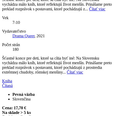
vychádza málo kníh, ktoré reflektujú život menšín. Prinášame preto
preklad rozprávok s postavami, ktoré pochádzajú z...
Čítať viac
Vek
7-10
Vydavateľstvo
Drama Queer
, 2021
Počet strán
180
Šťastné konce pre deti, ktoré sa cítia byť iné: Na Slovensku
vychádza málo kníh, ktoré reflektujú život menšín. Prinášame preto
preklad rozprávok s postavami, ktoré pochádzajú z prostredia
extrémnej chudoby, rómskej menšiny...
Čítať viac
Kniha
Čítaná
Pevná väzba
Slovenčina
Cena:
17,70 €
Na sklade > 5 ks