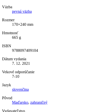
Väzba
pevná väzba
Rozmer
170×240 mm
Hmotnosť
665 g
ISBN
9788097409104
Dátum vydania
7. 12. 2021
Vekové odporúčanie
7-10
Jazyk
slovenčina
Pôvod
Maďarsko
,
zahraničný
Vydavateľstvo