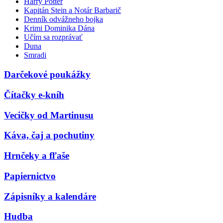
Harry Potter
Kapitán Stein a Notár Barbarič
Denník odvážneho bojka
Krimi Dominika Dána
Učím sa rozprávať
Duna
Smradi
Darčekové poukážky
Čítačky e-kníh
Vecičky od Martinusu
Káva, čaj a pochutiny
Hrnčeky a fľaše
Papiernictvo
Zápisníky a kalendáre
Hudba