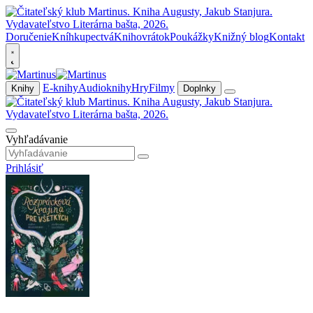
Doručenie
Kníhkupectvá
Knihovrátok
Poukážky
Knižný blog
Kontakt
E-knihy
Audioknihy
Hry
Filmy
Knihy
Doplnky
Vyhľadávanie
Prihlásiť