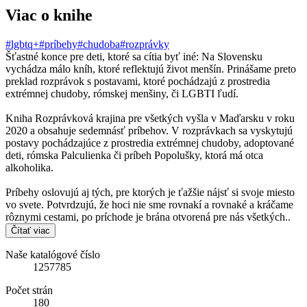
Viac o knihe
#lgbtq+
#príbehy
#chudoba
#rozprávky
Šťastné konce pre deti, ktoré sa cítia byť iné: Na Slovensku
vychádza málo kníh, ktoré reflektujú život menšín. Prinášame preto
preklad rozprávok s postavami, ktoré pochádzajú z prostredia
extrémnej chudoby, rómskej menšiny, či LGBTI ľudí.
Kniha Rozprávková krajina pre všetkých vyšla v Maďarsku v roku
2020 a obsahuje sedemnásť príbehov. V rozprávkach sa vyskytujú
postavy pochádzajúce z prostredia extrémnej chudoby, adoptované
deti, rómska Palculienka či príbeh Popolušky, ktorá má otca
alkoholika.
Príbehy oslovujú aj tých, pre ktorých je ťažšie nájsť si svoje miesto
vo svete. Potvrdzujú, že hoci nie sme rovnakí a rovnaké a kráčame
rôznymi cestami, po príchode je brána otvorená pre nás všetkých..
Čítať viac
Naše katalógové číslo
1257785
Počet strán
180