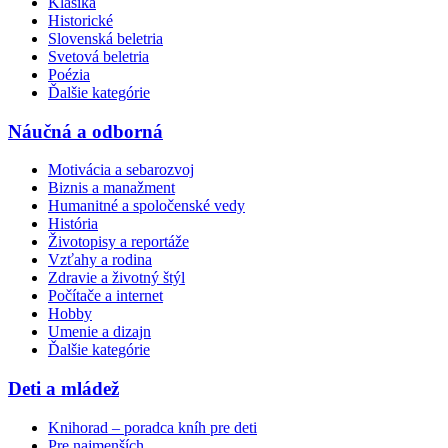
Klasika
Historické
Slovenská beletria
Svetová beletria
Poézia
Ďalšie kategórie
Náučná a odborná
Motivácia a sebarozvoj
Biznis a manažment
Humanitné a spoločenské vedy
História
Životopisy a reportáže
Vzťahy a rodina
Zdravie a životný štýl
Počítače a internet
Hobby
Umenie a dizajn
Ďalšie kategórie
Deti a mládež
Knihorad – poradca kníh pre deti
Pre najmenších