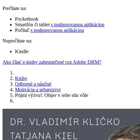
Prečítate na:
Pocketbook
Smartfón či tablet
s podporovanou aplikáciou
Počítač
s podporovanou aplikáciou
Neprečítate na:
Kindle
Ako čítať e-knihy zabezpečené cez Adobe DRM?
Knihy
Odborné a náučné
Motivácia a sebarozvoj
Prijmi výzvu!: Objav v sebe silu vôle