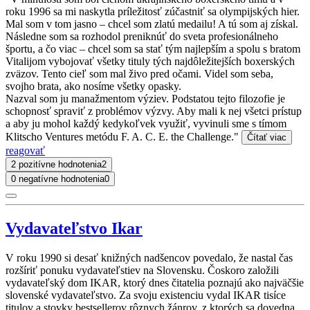
roku 1996 sa mi naskytla príležitosť zúčastniť sa olympijských hier.
Mal som v tom jasno – chcel som zlatú medailu! A tú som aj získal.
Následne som sa rozhodol preniknúť do sveta profesionálneho
športu, a čo viac – chcel som sa stať tým najlepším a spolu s bratom
Vitalijom vybojovať všetky tituly tých najdôležitejších boxerských
zväzov. Tento cieľ som mal živo pred očami. Videl som seba,
svojho brata, ako nosíme všetky opasky.
Nazval som ju manažmentom výziev. Podstatou tejto filozofie je
schopnosť spraviť z problémov výzvy. Aby mali k nej všetci prístup
a aby ju mohol každý kedykoľvek využiť, vyvinuli sme s tímom
Klitscho Ventures metódu F. A. C. E. the Challenge."
Čítať viac
reagovať
2 pozitívne hodnotenia
2
0 negatívne hodnotenia
0
Vydavateľstvo Ikar
V roku 1990 si desať knižných nadšencov povedalo, že nastal čas
rozšíriť ponuku vydavateľstiev na Slovensku. Čoskoro založili
vydavateľský dom IKAR, ktorý dnes čitatelia poznajú ako najväčšie
slovenské vydavateľstvo. Za svoju existenciu vydal IKAR tisíce
titulov a stovky bestsellerov rôznych žánrov, z ktorých sa dovedna