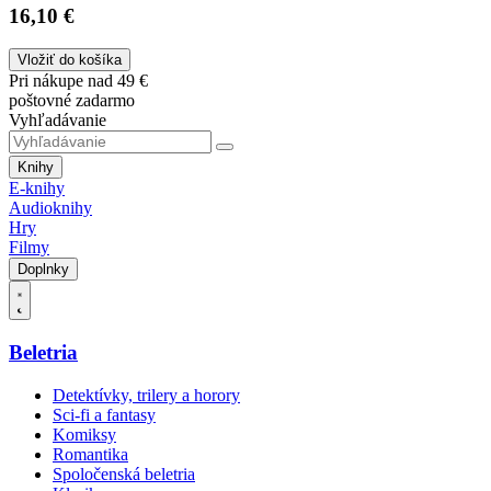
16,10 €
Vložiť do košíka
Pri nákupe nad 49 €
poštovné zadarmo
Vyhľadávanie
Knihy
E-knihy
Audioknihy
Hry
Filmy
Doplnky
Beletria
Detektívky, trilery a horory
Sci-fi a fantasy
Komiksy
Romantika
Spoločenská beletria