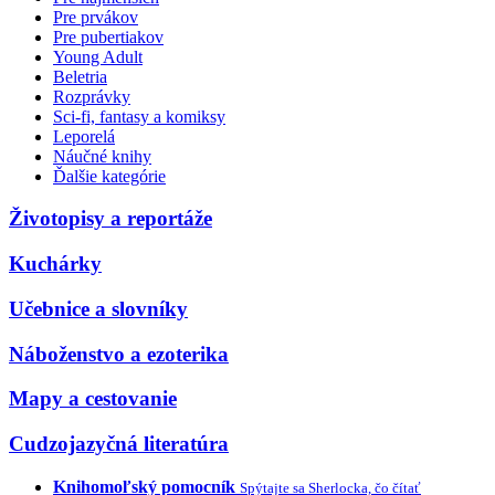
Pre prvákov
Pre pubertiakov
Young Adult
Beletria
Rozprávky
Sci-fi, fantasy a komiksy
Leporelá
Náučné knihy
Ďalšie kategórie
Životopisy a reportáže
Kuchárky
Učebnice a slovníky
Náboženstvo a ezoterika
Mapy a cestovanie
Cudzojazyčná literatúra
Knihomoľský pomocník
Spýtajte sa Sherlocka, čo čítať