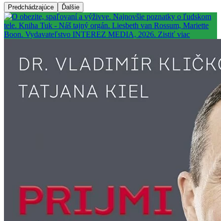
Predchádzajúce
Ďalšie