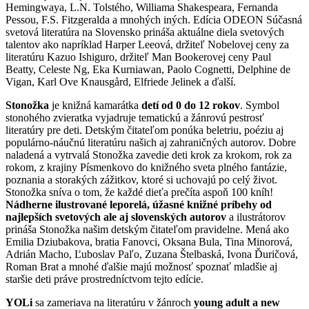
Hemingwaya, L.N. Tolstého, Williama Shakespeara, Fernanda
Pessou, F.S. Fitzgeralda a mnohých iných. Edícia ODEON Súčasná
svetová literatúra na Slovensko prináša aktuálne diela svetových
talentov ako napríklad Harper Leeová, držiteľ Nobelovej ceny za
literatúru Kazuo Ishiguro, držiteľ Man Bookerovej ceny Paul
Beatty, Celeste Ng, Eka Kurniawan, Paolo Cognetti, Delphine de
Vigan, Karl Ove Knausgård, Elfriede Jelinek a ďalší.
Stonožka
je knižná kamarátka
detí od 0 do 12 rokov
. Symbol
stonohého zvieratka vyjadruje tematickú a žánrovú pestrosť
literatúry pre deti. Detským čitateľom ponúka beletriu, poéziu aj
populárno-náučnú literatúru našich aj zahraničných autorov. Dobre
naladená a vytrvalá Stonožka zavedie deti krok za krokom, rok za
rokom, z krajiny Písmenkovo do knižného sveta plného fantázie,
poznania a storakých zážitkov, ktoré si uchovajú po celý život.
Stonožka sníva o tom, že každé dieťa prečíta aspoň 100 kníh!
Nádherne ilustrované leporelá, úžasné knižné príbehy od
najlepších svetových ale aj slovenských autorov
a ilustrátorov
prináša Stonožka našim detským čitateľom pravidelne. Mená ako
Emilia Dziubakova, bratia Fanovci, Oksana Bula, Tina Minorová,
Adrián Macho, Ľuboslav Paľo, Zuzana Štelbaská, Ivona Ďuričová,
Roman Brat a mnohé ďalšie majú možnosť spoznať mladšie aj
staršie deti práve prostredníctvom tejto edície.
YOLi
sa zameriava na literatúru v žánroch
young adult a new