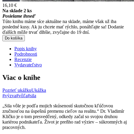
16,10 €
Na sklade 2 ks
Posielame ihneď
Túto knihu máme síce aktuálne na sklade, máme však už iba
posledné kusy. Ak ju chcete mať rýchlo, ponáhľajte sa! Dodanie
ďalších môže trvať dlhšie, zvyčajne do 19 dní.
Do košíka
Popis knihy
Podrobnosti
Recenzie
Vydavateľstvo
Viac o knihe
Pozrieť ukážku
Ukážka
#výzva
#vôľa
#sila
„Sila vôle je podľa mojich skúseností skutočnou kľúčovou
zručnosťou na úspešnú premenu cieľov na realitu.“ Dr. Vladimír
Kličko je o tom presvedčený, odkedy začal so svojou druhou
kariérou podnikateľa. Život je preňho rad výziev – súkromných aj
pracovných.