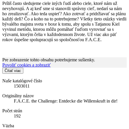
Príliš často sledujeme ciele iných ľudí alebo ciele, ktoré nám už
nevyhovujú. A aj keď sme si stanovili správny cieľ, nedarí sa nám
ho zrealizovať. Ako teda uspieť? Ako zotrvať a pridržiavať sa plánu
každý deň? Čo a koho na to potrebujeme? Všetky tieto otázky viedli
bývalého majstra sveta v boxe k tomu, aby spolu s Tatjanou Kiel
vyvinul metódu, ktorou môžu pomáhať ľuďom vyrovnať sa s
výzvami, ktorým čelia v každodennom živote. Už viac ako päť
rokov úspešne spolupracujú so spoločnosťou F.A.C.E.
Pre zobrazenie tohto obsahu potrebujeme sušienky.
Povoliť cookies a zobraziť
Čítať viac
Naše katalógové číslo
1503011
Originálny názov
F.A.C.E. the Challenge: Entdecke die Willenskraft in dir!
Počet strán
192
Väzba