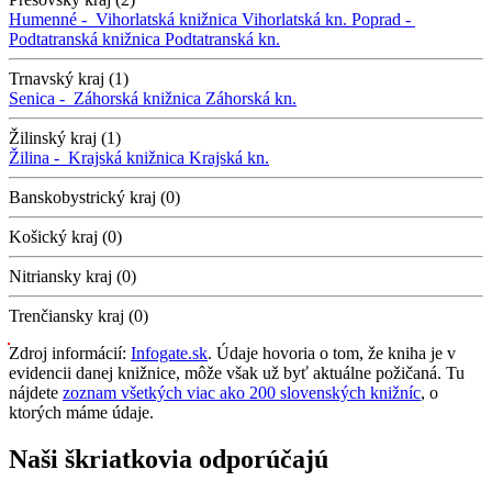
Humenné -
Vihorlatská knižnica
Vihorlatská kn.
Poprad -
Podtatranská knižnica
Podtatranská kn.
Trnavský kraj (1)
Senica -
Záhorská knižnica
Záhorská kn.
Žilinský kraj (1)
Žilina -
Krajská knižnica
Krajská kn.
Banskobystrický kraj (0)
Košický kraj (0)
Nitriansky kraj (0)
Trenčiansky kraj (0)
Zdroj informácií:
Infogate.sk
. Údaje hovoria o tom, že kniha je v
evidencii danej knižnice, môže však už byť aktuálne požičaná. Tu
nájdete
zoznam všetkých viac ako 200 slovenských knižníc
, o
ktorých máme údaje.
Naši škriatkovia odporúčajú