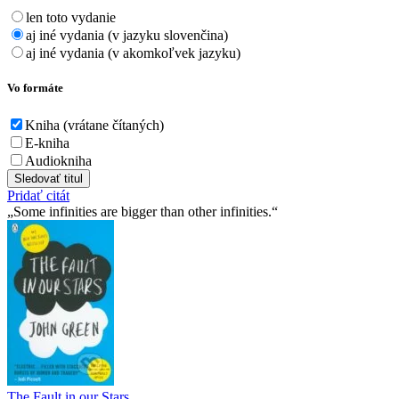
len toto vydanie
aj iné vydania (v jazyku slovenčina)
aj iné vydania (v akomkoľvek jazyku)
Vo formáte
Kniha (vrátane čítaných)
E-kniha
Audiokniha
Sledovať titul
Pridať citát
Some infinities are bigger than other infinities.
The Fault in our Stars