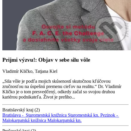
Prijmi výzvu!: Objav v sebe silu vôle
Vladimír Kličko, Tatjana Kiel
„Sila vôle je podľa mojich skúseností skutočnou kľúčovou
zručnosťou na úspešnú premenu cieľov na realitu.“ Dr. Vladimír
Kličko je o tom presvedčený, odkedy začal so svojou druhou
kariérou podnikateľa. Život je preňho...
Bratislavský kraj (2)
Bratislava -
Staromestská knižnica
Staromestská kn.
Pezinok -
Malokarpatská knižnica
Malokarpatská kn.
Prešovský kraj (2)