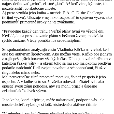
najprv definovať „who“, vlastné „kto“. Až keď viete, kým ste, tak
môžete zistiť, čo skutočne chcete.
Aj preto vznikla jeho kniha – metóda F. A. C. E. the Challenge
(Prijmi výzvu). Ukazuje v nej, ako rozpoznať tú správnu výzvu, ako
podniknúť primerané kroky na jej zvládnutie.
"Pravidelne každý deň trénuj! Veľké plány hynú vo všedné dni.
Keď dôjde na presadzovanie plánu v bežnom živote, motivácia
rýchlo zmizne. Vtedy pomôže iba sebadisciplína."
So spoluautorkou analyzujú cestu Vladimira Klička na vrchol, keď
ešte bol aktívnym športovcom. Ako možno viete, Kličko bol jedným
z najúspešnejších boxerov všetkých čias. Dlho panoval rebríčkom v
kategórii ťažkej váhy – a okrem toho sa mu ako málokomu predtým
podarilo nadchnúť ľudí svojou povahou a schopnosťami, či už v
ringu alebo mimo neho.
Mal neuveriteľne silnú pracovnú morálku, čo tiež prispelo k jeho
úspechu. A v knihe sa to snaží všetko odovzdať čitateľovi - ako
opustiť svoju zónu pohodlia, aby ste mohli prijať a úspešne
zvládnuť akúkoľvek výzvu.
Je to kniha, ktorá inšpiruje, môže naštartovať, podporiť vás...ale
musíte chcieť. vyžaduje si totiž sústredené a aktívne čítanie.
"V minulosti som bol členom ukrajinského boxerského tímu a v