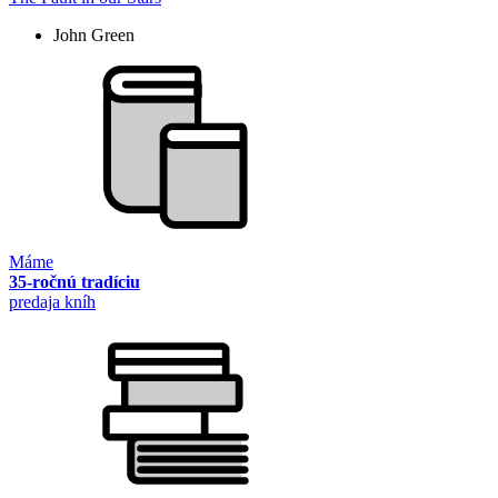
John Green
Máme
35-ročnú tradíciu
predaja kníh