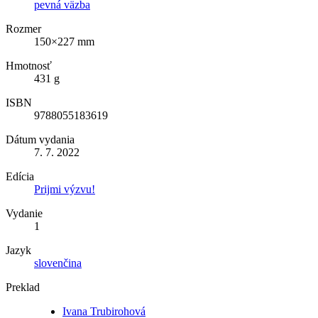
pevná väzba
Rozmer
150×227 mm
Hmotnosť
431 g
ISBN
9788055183619
Dátum vydania
7. 7. 2022
Edícia
Prijmi výzvu!
Vydanie
1
Jazyk
slovenčina
Preklad
Ivana Trubirohová