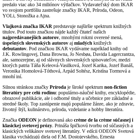
predalo viac ako 34 miliónov výtlačkov. Vydavateľský dom IKAR
vo svojom portfóliu zastrešuje značky IKAR, Príroda, Odeon,
YOLi, Stonožka a Ajna.
Vlajková značka IKAR
predstavuje najširšie spektrum knižných
titulov. Pod touto značkou nájde každý čitateľ našich
najpredávanejších autorov
, mnohými rokmi overené mená,
úspešných slovenských autorov
aj
mladých
knižných
debutantov
. Pod značkou IKAR vydávame napríklad knihy od
J.K. Rowlingovej, Dana Browna, Jo Nesbøa, Davida Lagercrantza,
ale, samozrejme, aj od slávnych slovenských spisovateľov, medzi
ktorých patria Táňa Keleová-Vasilková, Jozef Karika, Jozef Banáš,
Veronika Homolová-Tóthová, Arpád Soltész, Kristína Tormová a
mnohí iní.
Silnou stránkou značky
Príroda
je široké spektrum
non-fiction
literatúry pre celú rodinu
: populárno-náučné knihy, encyklopédie,
obrazové publikácie, ale i odborné tituly a učebnice pre základné a
stredné školy. Top zastúpenie majú populárne žánre, ako je zdravie,
životný štýl, kulinárstvo, príroda, vzdelanie a hobby literatúra.
Značka
ODEON
je definovaná ako
crème de la crème súčasnej i
klasickej svetovej prózy
. Prináša špičkovú tvorbu od súčasných a
klasických velikánov svetovej literatúry. V edícii ODEON Svetová
klasika vychádzajú diela od F.M. Dostojevského, Ernesta