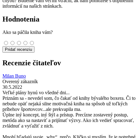
chybu? Budeme vám veľmi vďační, ak nám pomôžete s doplnením
informácií na našich stránkach.
Hodnotenia
Ako sa páčila kniha vám?
Pridať recenziu
Recenzie čitateľov
Milan Buno
Overený zákazník
30.5.2022
Veľké plány hynú vo všedné dni...
Priznám sa - nevedel som, čo čakať od knihy bývalého boxera. Či to
nebude opäť nejaká silne motivačná kniha na spôsob už toľkých
príbehov športovcov...ale prekvapila ma.
Úplne iný koncept, iný štýl a prístup. Precízne zostavený postup,
metóda ako sa nastaviť a prijímať výzvy. Ako ich vedieť spracovať,
zvládnuť a vyťažiť z nich.
Mnohí hľadajú svoje „why“, prečo. Kličko si myslím, že je potrebné