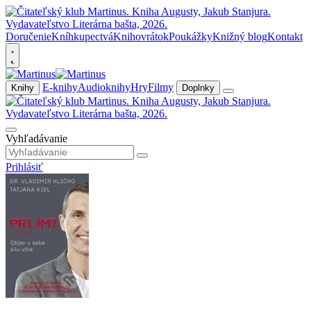
Doručenie
Kníhkupectvá
Knihovrátok
Poukážky
Knižný blog
Kontakt
E-knihy
Audioknihy
Hry
Filmy
Knihy
Doplnky
Vyhľadávanie
Prihlásiť