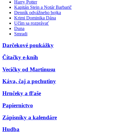
Harry Potter
Kapitán Stein a Notár Barbarič
Denník odvážneho bojka
Krimi Dominika Dána
Učím sa rozprávať
Duna
Smradi
Darčekové poukážky
Čítačky e-kníh
Vecičky od Martinusu
Káva, čaj a pochutiny
Hrnčeky a fľaše
Papiernictvo
Zápisníky a kalendáre
Hudba