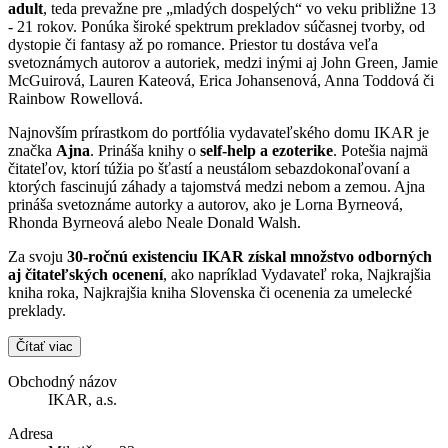
adult
, teda prevažne pre „mladých dospelých“ vo veku približne 13
- 21 rokov. Ponúka široké spektrum prekladov súčasnej tvorby, od
dystopie či fantasy až po romance. Priestor tu dostáva veľa
svetoznámych autorov a autoriek, medzi inými aj John Green, Jamie
McGuirová, Lauren Kateová, Erica Johansenová, Anna Toddová či
Rainbow Rowellová.
Najnovším prírastkom do portfólia vydavateľského domu IKAR je
značka
Ajna
. Prináša knihy o
self-help a ezoterike
. Potešia najmä
čitateľov, ktorí túžia po šťastí a neustálom sebazdokonaľovaní a
ktorých fascinujú záhady a tajomstvá medzi nebom a zemou. Ajna
prináša svetoznáme autorky a autorov, ako je Lorna Byrneová,
Rhonda Byrneová alebo Neale Donald Walsh.
Za svoju
30-ročnú existenciu IKAR získal množstvo odborných
aj čitateľských ocenení
, ako napríklad Vydavateľ roka, Najkrajšia
kniha roka, Najkrajšia kniha Slovenska či ocenenia za umelecké
preklady.
Čítať viac
Obchodný názov
IKAR, a.s.
Adresa