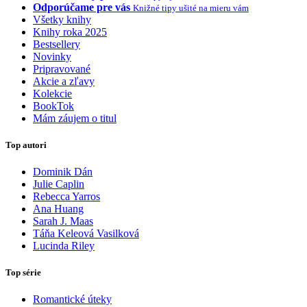
Odporúčame pre vás
Knižné tipy ušité na mieru vám
Všetky knihy
Knihy roka 2025
Bestsellery
Novinky
Pripravované
Akcie a zľavy
Kolekcie
BookTok
Mám záujem o titul
Top autori
Dominik Dán
Julie Caplin
Rebecca Yarros
Ana Huang
Sarah J. Maas
Táňa Keleová Vasilková
Lucinda Riley
Top série
Romantické úteky