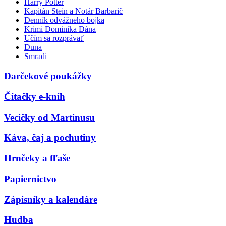
Harry Potter
Kapitán Stein a Notár Barbarič
Denník odvážneho bojka
Krimi Dominika Dána
Učím sa rozprávať
Duna
Smradi
Darčekové poukážky
Čítačky e-kníh
Vecičky od Martinusu
Káva, čaj a pochutiny
Hrnčeky a fľaše
Papiernictvo
Zápisníky a kalendáre
Hudba