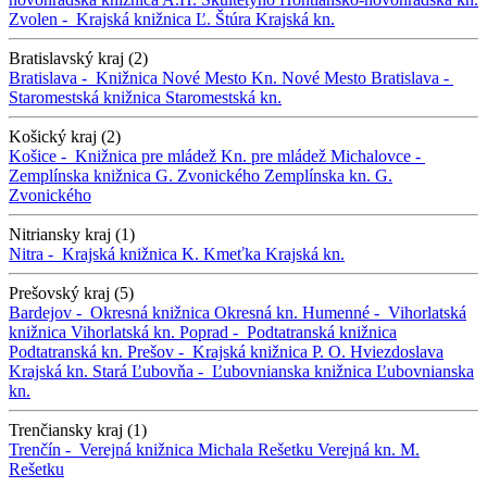
Zvolen -
Krajská knižnica Ľ. Štúra
Krajská kn.
Bratislavský kraj (2)
Bratislava -
Knižnica Nové Mesto
Kn. Nové Mesto
Bratislava -
Staromestská knižnica
Staromestská kn.
Košický kraj (2)
Košice -
Knižnica pre mládež
Kn. pre mládež
Michalovce -
Zemplínska knižnica G. Zvonického
Zemplínska kn. G.
Zvonického
Nitriansky kraj (1)
Nitra -
Krajská knižnica K. Kmeťka
Krajská kn.
Prešovský kraj (5)
Bardejov -
Okresná knižnica
Okresná kn.
Humenné -
Vihorlatská
knižnica
Vihorlatská kn.
Poprad -
Podtatranská knižnica
Podtatranská kn.
Prešov -
Krajská knižnica P. O. Hviezdoslava
Krajská kn.
Stará Ľubovňa -
Ľubovnianska knižnica
Ľubovnianska
kn.
Trenčiansky kraj (1)
Trenčín -
Verejná knižnica Michala Rešetku
Verejná kn. M.
Rešetku