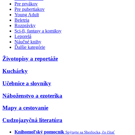
Pre prvákov
Pre pubertiakov
Young Adult
Beletria
Rozprávky
Sci-fi, fantasy a komiksy
Leporelá
Náučné knihy
Ďalšie kategórie
Životopisy a reportáže
Kuchárky
Učebnice a slovníky
Náboženstvo a ezoterika
Mapy a cestovanie
Cudzojazyčná literatúra
Knihomoľský pomocník
Spýtajte sa Sherlocka, čo čítať