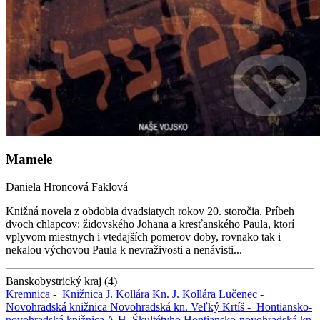
Mamele
Daniela Hroncová Faklová
Knižná novela z obdobia dvadsiatych rokov 20. storočia. Príbeh
dvoch chlapcov: židovského Johana a kresťanského Paula, ktorí
vplyvom miestnych i vtedajších pomerov doby, rovnako tak i
nekalou výchovou Paula k nevraživosti a nenávisti...
Banskobystrický kraj (4)
Kremnica -
Knižnica J. Kollára
Kn. J. Kollára
Lučenec -
Novohradská knižnica
Novohradská kn.
Veľký Krtíš -
Hontiansko-
novohradská knižnica A.H. Škultétyho
Hontiansko-novohradská kn.