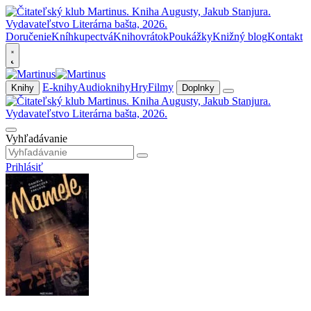
Doručenie
Kníhkupectvá
Knihovrátok
Poukážky
Knižný blog
Kontakt
E-knihy
Audioknihy
Hry
Filmy
Knihy
Doplnky
Vyhľadávanie
Prihlásiť