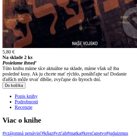
5,80 €
Na sklade 2 ks
Posielame ihneď
Túto knihu máme síce aktuálne na sklade, máme však už iba
posledné kusy. Ak ju chcete mať rýchlo, ponáhľajte sa! Dodanie
ďalších môže trvať dlhšie, zvyčajne do štyroch dní.
Do košíka
Popis knihy
Podrobnosti
Recenzie
Viac o knihe
#vzájomná nenávisť
#kňaz
#vzťah
#matka
#kresťanstvo
#judaizmus