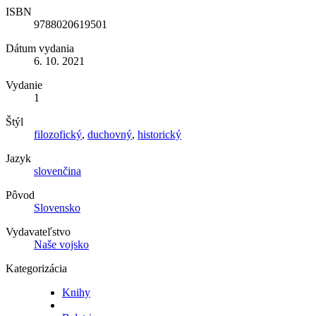
ISBN
9788020619501
Dátum vydania
6. 10. 2021
Vydanie
1
Štýl
filozofický
,
duchovný
,
historický
Jazyk
slovenčina
Pôvod
Slovensko
Vydavateľstvo
Naše vojsko
Kategorizácia
Knihy