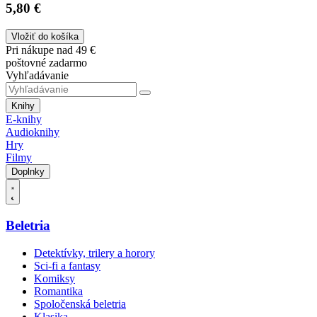
5,80 €
Vložiť do košíka
Pri nákupe nad 49 €
poštovné zadarmo
Vyhľadávanie
Knihy
E-knihy
Audioknihy
Hry
Filmy
Doplnky
Beletria
Detektívky, trilery a horory
Sci-fi a fantasy
Komiksy
Romantika
Spoločenská beletria
Klasika