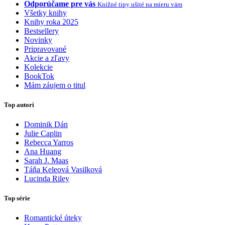
Odporúčame pre vás
Knižné tipy ušité na mieru vám
Všetky knihy
Knihy roka 2025
Bestsellery
Novinky
Pripravované
Akcie a zľavy
Kolekcie
BookTok
Mám záujem o titul
Top autori
Dominik Dán
Julie Caplin
Rebecca Yarros
Ana Huang
Sarah J. Maas
Táňa Keleová Vasilková
Lucinda Riley
Top série
Romantické úteky