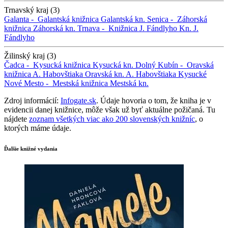
Trnavský kraj (3)
Galanta -
Galantská knižnica
Galantská kn.
Senica -
Záhorská
knižnica
Záhorská kn.
Trnava -
Knižnica J. Fándlyho
Kn. J.
Fándlyho
Žilinský kraj (3)
Čadca -
Kysucká knižnica
Kysucká kn.
Dolný Kubín -
Oravská
knižnica A. Habovštiaka
Oravská kn. A. Habovštiaka
Kysucké
Nové Mesto -
Mestská knižnica
Mestská kn.
Zdroj informácií:
Infogate.sk
. Údaje hovoria o tom, že kniha je v
evidencii danej knižnice, môže však už byť aktuálne požičaná. Tu
nájdete
zoznam všetkých viac ako 200 slovenských knižníc
, o
ktorých máme údaje.
Ďalšie knižné vydania