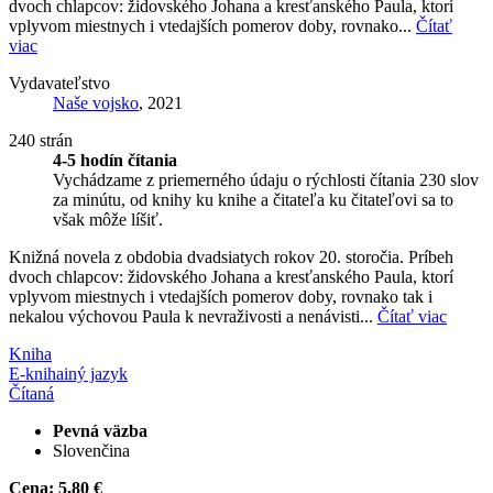
dvoch chlapcov: židovského Johana a kresťanského Paula, ktorí
vplyvom miestnych i vtedajších pomerov doby, rovnako...
Čítať
viac
Vydavateľstvo
Naše vojsko
, 2021
240 strán
4-5 hodín čítania
Vychádzame z priemerného údaju o rýchlosti čítania 230 slov
za minútu, od knihy ku knihe a čitateľa ku čitateľovi sa to
však môže líšiť.
Knižná novela z obdobia dvadsiatych rokov 20. storočia. Príbeh
dvoch chlapcov: židovského Johana a kresťanského Paula, ktorí
vplyvom miestnych i vtedajších pomerov doby, rovnako tak i
nekalou výchovou Paula k nevraživosti a nenávisti...
Čítať viac
Kniha
E-kniha
iný jazyk
Čítaná
Pevná väzba
Slovenčina
Cena:
5,80 €