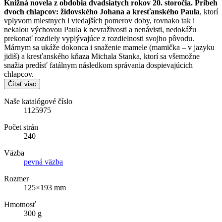
Knižná novela z obdobia dvadsiatych rokov 20. storočia. Príbeh
dvoch chlapcov: židovského Johana a kresťanského Paula
, ktorí
vplyvom miestnych i vtedajších pomerov doby, rovnako tak i
nekalou výchovou Paula k nevraživosti a nenávisti, nedokážu
prekonať rozdiely vyplývajúce z rozdielnosti svojho pôvodu.
Márnym sa ukáže dokonca i snaženie mamele (mamička – v jazyku
jidiš) a kresťanského kňaza Michala Stanka, ktorí sa všemožne
snažia predísť fatálnym následkom správania dospievajúcich
chlapcov.
Čítať viac
Naše katalógové číslo
1125975
Počet strán
240
Väzba
pevná väzba
Rozmer
125×193 mm
Hmotnosť
300 g